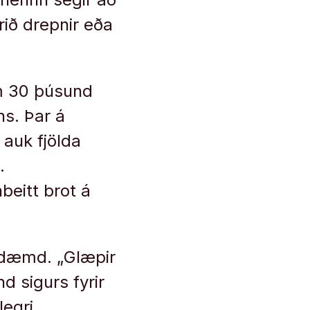
rið drepnir eða
um 30 þúsund
ns. Þar á
 auk fjölda
.
beitt brot á
ordæmd. „Glæpir
 sigurs fyrir
legri