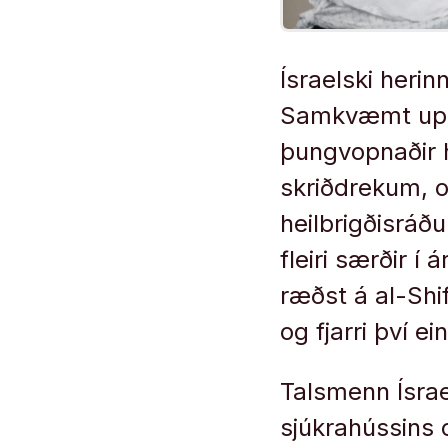
Ísraelski herin
Samkvæmt uppl
þungvopnaðir h
skriðdrekum, 
heilbrigðisráðu
fleiri særðir í 
ræðst á al-Shif
og fjarri því 
Talsmenn Ísrae
sjúkrahússins 