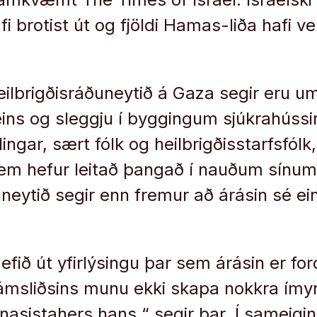
i brotist út og fjöldi Hamas-liða hafi ve
heilbrigðisráðuneytið á Gaza segir eru 
eins og sleggju í byggingum sjúkrahússi
ingar, sært fólk og heilbrigðisstarfsfólk,
 sem hefur leitað þangað í nauðum sínum
neytið segir enn fremur að árásin sé ein
fið út yfirlýsingu þar sem árásin er f
ámsliðsins munu ekki skapa nokkra ímynd
asistahers hans,“ segir þar. Í sameigin