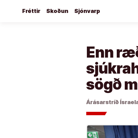
Áfram
Fréttir
Skoðun
Sjónvarp
að
efni
Enn ræð
sjúkra
sögð mi
Árásarstríð Ísrael