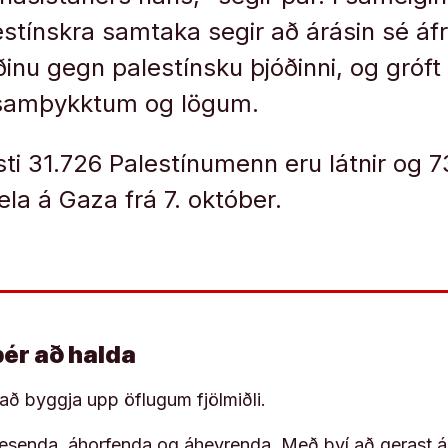
lestínskra samtaka segir að árásin sé á
ðinu gegn palestínsku þjóðinni, og gróft
 samþykktum og lögum.
ti 31.726 Palestínumenn eru látnir og 73
raela á Gaza frá 7. október.
þér að halda
í að byggja upp öflugum fjölmiðli.
 lesenda, áhorfenda og áheyrenda. Með því að gerast á