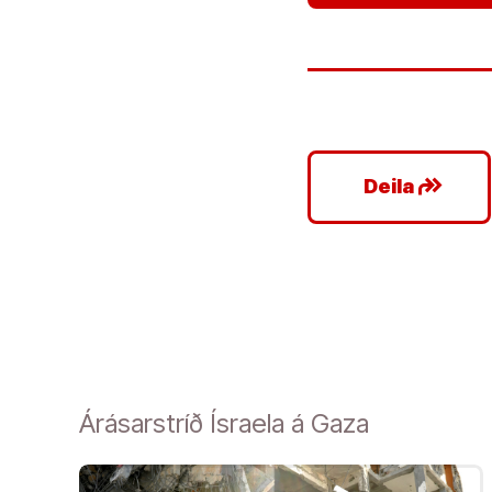
google_plus_reshare
Deila
Árásarstríð Ísraela á Gaza