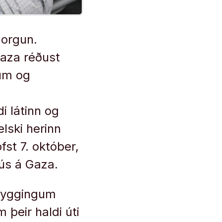
morgun.
Gaza réðust
num og
di látinn og
elski herinn
fst 7. október,
ahús á Gaza.
 byggingum
þeir haldi úti