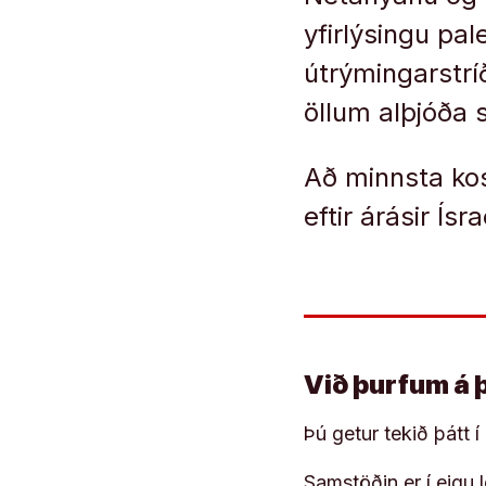
yfirlýsingu pa
útrýmingarstrí
öllum alþjóða
Að minnsta kos
eftir árásir Ís
Við þurfum á 
Þú getur tekið þátt 
Samstöðin er í eigu