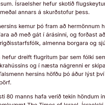
sum. Ísraelsher hefur skotið flugskeyt
 meðal annars á skurðstofur þess.
 hersins kemur þó fram að hermönnum ha
fara að með gát í árásinni, og forðast a
lbrigðisstarfsfólk, almenna borgara og s
n hefur dreift flugritum þar sem fólki se
krahússins og í næsta nágrenni er skip
Talsmenn hersins höfðu þó áður lýst því
þörf.
ti 80 manns hafa verið tekin höndum in
amkvæmt The Times of Israel. Ísraelski 