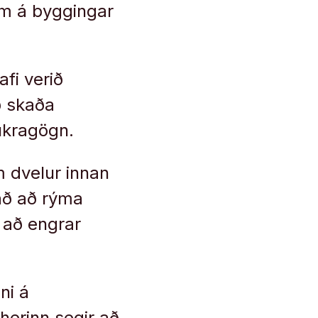
um á byggingar
fi verið
ð skaða
júkragögn.
m dvelur innan
að að rýma
 að engrar
ni á
herinn segir að