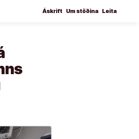
Áskrift
Um stöðina
Leita
á
nns
u