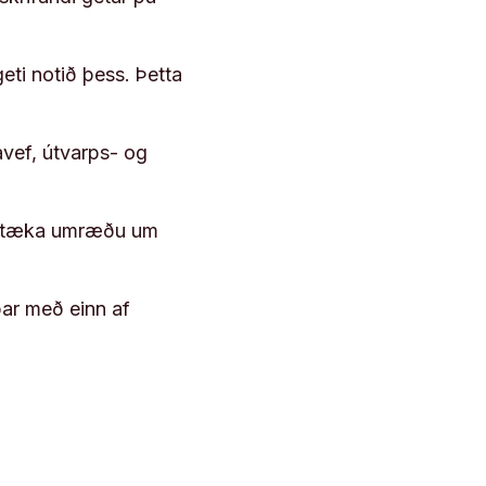
geti notið þess. Þetta
vef, útvarps- og
 róttæka umræðu um
þar með einn af