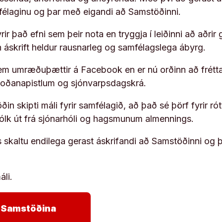
ufélaginu og þar með eigandi að Samstöðinni.
ir það efni sem þeir nota en tryggja í leiðinni að aðrir 
rn áskrift heldur rausnarleg og samfélagslega ábyrg.
em umræðuþættir á Facebook en er nú orðinn að frétta
koðanapistlum og sjónvarpsdagskrá.
in skipti máli fyrir samfélagið, að það sé þörf fyrir
fólk út frá sjónarhóli og hagsmunum almennings.
s skaltu endilega gerast áskrifandi að Samstöðinni og 
áli.
arrow_forward
ja Samstöðina