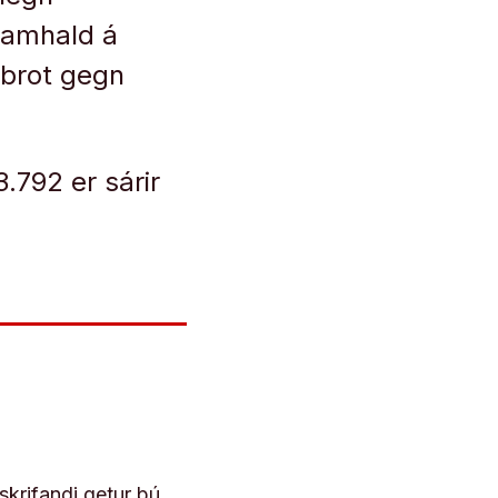
framhald á
 brot gegn
.792 er sárir
skrifandi getur þú