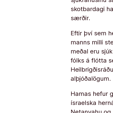
skotbardagi haf
særðir.
Eftir því sem 
manns milli st
meðal eru sjúkl
fólks á flótta
Heilbrigðisráðu
alþjóðalögum.
Hamas hefur ge
ísraelska hern
Netanyahu og n