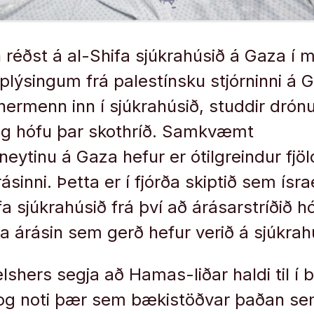
n réðst á al-Shifa sjúkrahúsið á Gaza í 
ýsingum frá palestínsku stjórninni á 
ermenn inn í sjúkrahúsið, studdir dró
og hófu þar skothríð. Samkvæmt
neytinu á Gaza hefur er ótilgreindur fjöl
árásinni. Þetta er í fjórða skiptið sem ísra
a sjúkrahúsið frá því að árásarstríðið hó
eina árásin sem gerð hefur verið á sjúkr
lshers segja að Hamas-liðar haldi til í
og noti þær sem bækistöðvar þaðan sem 