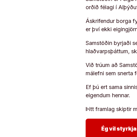
orðið félagi í Alþýð
Áskrifendur borga fyr
er því ekki eigingjö
Samstöðin byrjaði s
hlaðvarpsþáttum, s
Við trúum að Samstöð
málefni sem snerta 
Ef þú ert sama sinni
eigendum hennar.
Þitt framlag skiptir m
Ég vil styrk