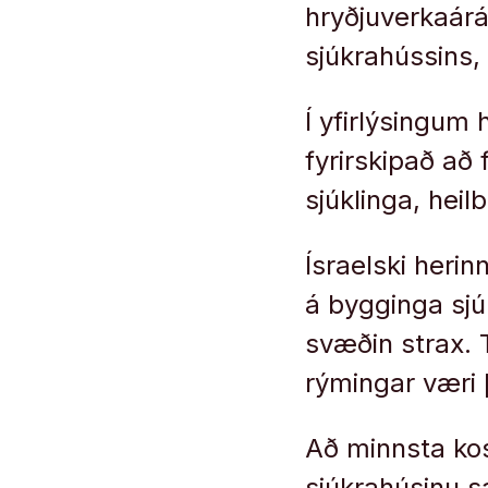
hryðjuverkaárá
sjúkrahússins,
Í yfirlýsingum
fyrirskipað að 
sjúklinga, hei
Ísraelski herin
á bygginga sjú
svæðin strax. 
rýmingar væri 
Að minnsta kos
sjúkrahúsinu s