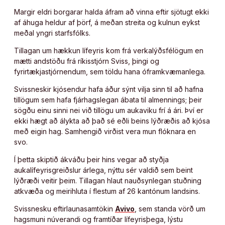
Margir eldri borgarar halda áfram að vinna eftir sjötugt ekki
af áhuga heldur af þörf, á meðan streita og kulnun eykst
meðal yngri starfsfólks.
Tillagan um hækkun lífeyris kom frá verkalýðsfélögum en
mætti andstöðu frá ríkisstjórn Sviss, þingi og
fyrirtækjastjórnendum, sem töldu hana óframkvæmanlega.
Svissneskir kjósendur hafa áður sýnt vilja sinn til að hafna
tillögum sem hafa fjárhagslegan ábata til almennings; þeir
sögðu einu sinni nei við tillögu um aukaviku frí á ári. Því er
ekki hægt að álykta að það sé eðli beins lýðræðis að kjósa
með eigin hag. Samhengið virðist vera mun flóknara en
svo.
Í þetta skiptið ákváðu þeir hins vegar að styðja
aukalífeyrisgreiðslur árlega, nýttu sér valdið sem beint
lýðræði veitir þeim. Tillagan hlaut nauðsynlegan stuðning
atkvæða og meirihluta í flestum af 26 kantónum landsins.
Svissnesku eftirlaunasamtökin
Avivo
, sem standa vörð um
hagsmuni núverandi og framtíðar lífeyrisþega, lýstu