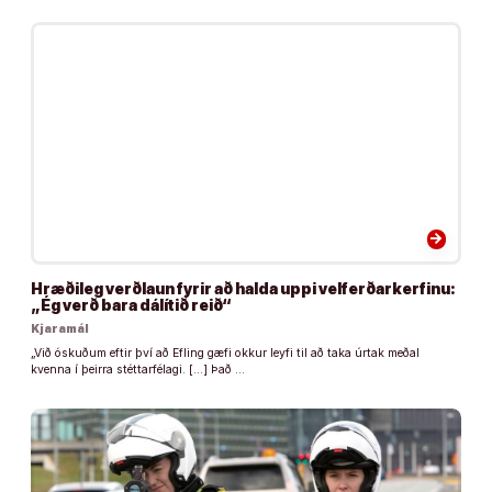
arrow_forward
Hræðileg verðlaun fyrir að halda uppi velferðarkerfinu:
„Ég verð bara dálítið reið“
Kjaramál
„Við óskuðum eftir því að Efling gæfi okkur leyfi til að taka úrtak meðal
kvenna í þeirra stéttarfélagi. […] Það …