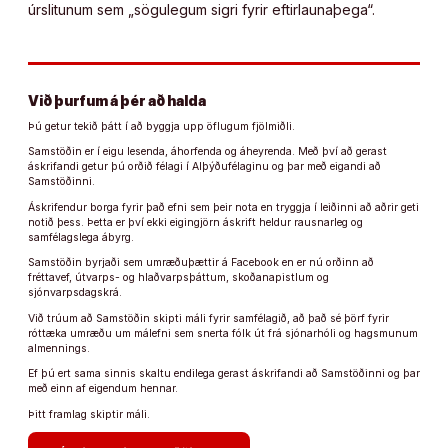
úrslitunum sem „sögulegum sigri fyrir eftirlaunaþega“.
Við þurfum á þér að halda
Þú getur tekið þátt í að byggja upp öflugum fjölmiðli.
Samstöðin er í eigu lesenda, áhorfenda og áheyrenda. Með því að gerast
áskrifandi getur þú orðið félagi í Alþýðufélaginu og þar með eigandi að
Samstöðinni.
Áskrifendur borga fyrir það efni sem þeir nota en tryggja í leiðinni að aðrir geti
notið þess. Þetta er því ekki eigingjörn áskrift heldur rausnarleg og
samfélagslega ábyrg.
Samstöðin byrjaði sem umræðuþættir á Facebook en er nú orðinn að
fréttavef, útvarps- og hlaðvarpsþáttum, skoðanapistlum og
sjónvarpsdagskrá.
Við trúum að Samstöðin skipti máli fyrir samfélagið, að það sé þörf fyrir
róttæka umræðu um málefni sem snerta fólk út frá sjónarhóli og hagsmunum
almennings.
Ef þú ert sama sinnis skaltu endilega gerast áskrifandi að Samstöðinni og þar
með einn af eigendum hennar.
Þitt framlag skiptir máli.