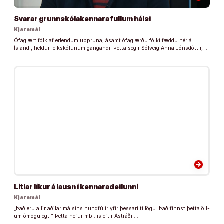
Svarar grunnskólakennara fullum hálsi
Kjaramál
Ófaglært fólk af erlendum uppruna, ásamt ófaglærðu fólki fæddu hér á
Íslandi, heldur leikskólunum gangandi. Þetta segir Sólveig Anna Jónsdóttir, …
arrow_forward
Litlar líkur á lausn í kennaradeilunni
Kjaramál
„Það eru all­ir aðilar máls­ins hund­fúl­ir yfir þess­ari til­lögu. Það finnst þetta öll­
um ómögu­legt.“ Þetta hefur mbl. is eftir Ástráði …