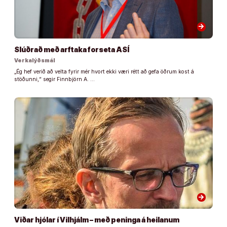
arrow_forward
Slúðrað með arftaka forseta ASÍ
Verkalýðsmál
„Ég hef verið að velta fyrir mér hvort ekki væri rétt að gefa öðrum kost á
stöðunni,“ segir Finnbjörn A. …
arrow_forward
Viðar hjólar í Vilhjálm – með peninga á heilanum