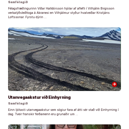
Samfélagið
Félagsfræðingurinn Viðar Halldórsson hjólar af aflefli í Vilhjálm Birgisson
verkalýðsleiðtoga á Akranesi en Vilhjálmur styður hvalveiðar Kristjáns
Loftssonar. Fyrstu dýrin …
arrow_forward
Utanvegaakstur við Einhyrning
Samfélagið
Einn ljótasti utanvegaakstur sem sögiur fara af átti sér stað við Einhyrning í
dag. Tveir franskir ferðamenn eru grunaðir um …