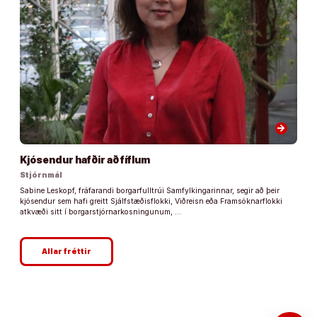
arrow_forward
Kjósendur hafðir að fíflum
Stjórnmál
Sabine Leskopf, fráfarandi borgarfulltrúi Samfylkingarinnar, segir að þeir
kjósendur sem hafi greitt Sjálfstæðisflokki, Viðreisn eða Framsóknarflokki
atkvæði sitt í borgarstjórnarkosningunum, …
Allar fréttir