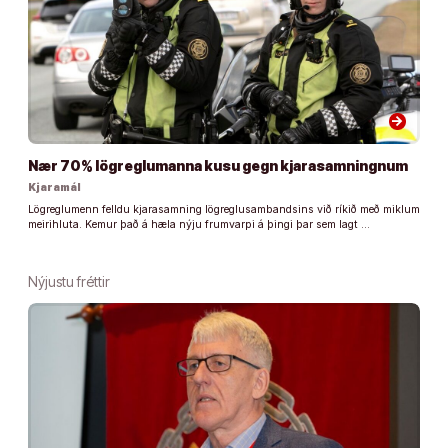
arrow_forward
Nær 70% lögreglumanna kusu gegn kjarasamningnum
Kjaramál
Lögreglumenn felldu kjarasamning lögreglusambandsins við ríkið með miklum
meirihluta. Kemur það á hæla nýju frumvarpi á þingi þar sem lagt …
Nýjustu fréttir