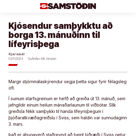
Áfram
að
efni
Kjósendur samþykktu að
borga 13. mánuðinn til
lífeyrisþega
Kjaramál
03/11/2024
Guðröður Atli Jónsson
Margir stjórnmálaskýrendur segja þetta sigur fyrir félagsleg
öfl.
Í sumum starfsgreinum er hefð að greiða út 13. mánuð, sem
jafngildir einum heilum mánaðarlaunum til viðbótar. Slík
greiðsla fékk samþykki til handa lífeyrisþegum í
þjóðaratkvæðagreiðslu í Sviss, sem haldin var sunnudaginn
3. mars.
Það er áhugaverð staðreynd að beint lýðræði í Sviss getur