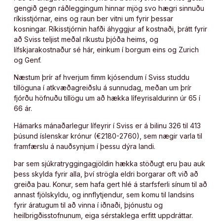
gengið gegn ráðleggingum hinnar mjög svo hægri sinnuðu
ríkisstjórnar, eins og raun ber vitni um fyrir þessar
kosningar. Ríkisstjórnin hafði áhyggjur af kostnaði, þrátt fyrir
að Sviss teljist meðal ríkustu þjóða heims, og
lífskjarakostnaður sé hár, einkum í borgum eins og Zurich
og Genf.
Næstum þrír af hverjum fimm kjósendum í Sviss studdu
tillöguna í atkvæðagreiðslu á sunnudag, meðan um þrír
fjórðu höfnuðu tillögu um að hækka lífeyrisaldurinn úr 65 í
66 ár.
Hámarks mánaðarlegur lífeyrir í Sviss er á bilinu 326 til 413
þúsund íslenskar krónur (€2180-2760), sem nægir varla til
framfærslu á nauðsynjum í þessu dýra landi.
Þar sem sjúkratryggingagjöldin hækka stöðugt eru þau auk
þess skylda fyrir alla, því strögla eldri borgarar oft við að
greiða þau. Konur, sem hafa gert hlé á starfsferli sínum til að
annast fjölskyldu, og innflytjendur, sem komu til landsins
fyrir áratugum til að vinna í iðnaði, þjónustu og
heilbrigðisstofnunum, eiga sérstaklega erfitt uppdráttar.