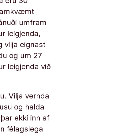
á eru 30
, samkvæmt
mánuði umfram
r leigjenda,
 vilja eignast
yldu og um 27
ur leigjenda við
. Vilja vernda
ausu og halda
 þar ekki inn af
an félagslega