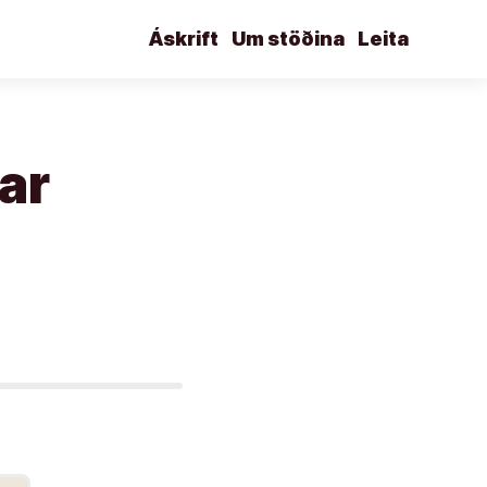
Áskrift
Um stöðina
Leita
ar