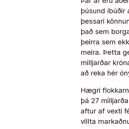
Þar af eru aðe
þúsund íbúðir
þessari könnu
það sem borgað 
þeirra sem ekke
meira. Þetta ge
milljarðar krón
að reka hér ón
Hægri flokkarn
þá 27 milljarð
aftur af vexti 
villta markaðn