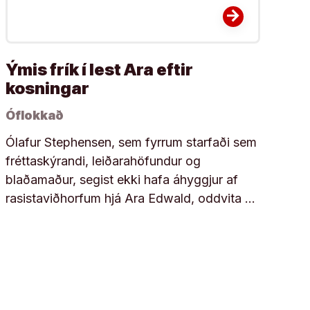
arrow_forward
Ýmis frík í lest Ara eftir
kosningar
Óflokkað
Ólafur Stephensen, sem fyrrum starfaði sem
fréttaskýrandi, leiðarahöfundur og
blaðamaður, segist ekki hafa áhyggjur af
rasistaviðhorfum hjá Ara Edwald, oddvita …