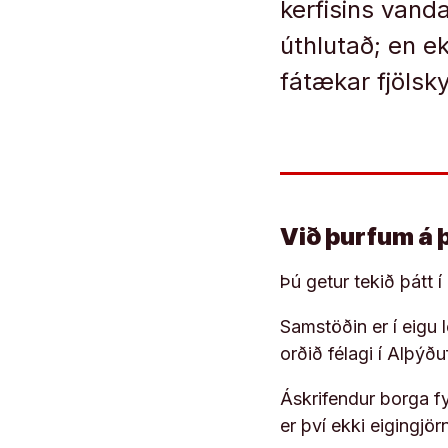
kerfisins vand
úthlutað; en e
fátækar fjölsk
Við þurfum á 
Þú getur tekið þátt 
Samstöðin er í eigu
orðið félagi í Alþýð
Áskrifendur borga fyr
er því ekki eigingjö