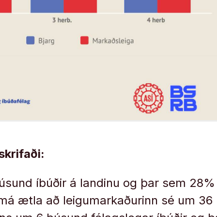
krifaði:
úsund íbúðir á landinu og þar sem 28% 
 má ætla að leigumarkaðurinn sé um 36 