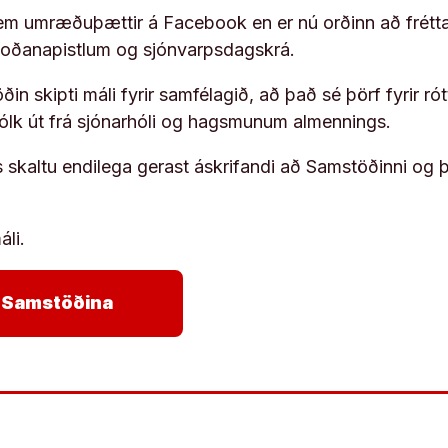
em umræðuþættir á Facebook en er nú orðinn að frétta
koðanapistlum og sjónvarpsdagskrá.
in skipti máli fyrir samfélagið, að það sé þörf fyrir
fólk út frá sjónarhóli og hagsmunum almennings.
s skaltu endilega gerast áskrifandi að Samstöðinni og 
áli.
arrow_forward
ja Samstöðina