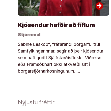
arrow_forward
Kjósendur hafðir að fíflum
Stjórnmál
Sabine Leskopf, fráfarandi borgarfulltrúi
Samfylkingarinnar, segir að þeir kjósendur
sem hafi greitt Sjálfstæðisflokki, Viðreisn
eða Framsóknarflokki atkvæði sitt í
borgarstjórnarkosningunum, …
Nýjustu fréttir