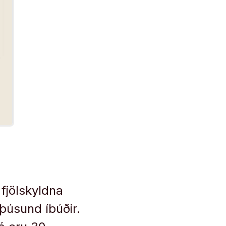
fjölskyldna
þúsund íbúðir.