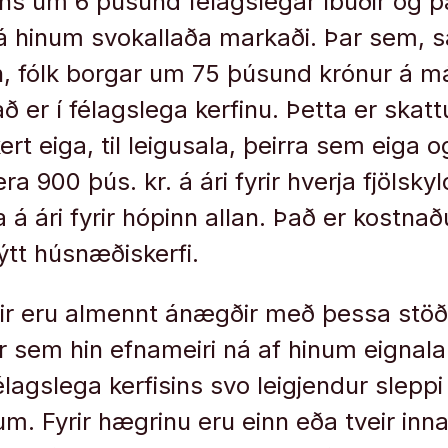
ins um 6 þúsund félagslegar íbúðir og þ
 á hinum svokallaða markaði. Þar sem
n, fólk borgar um 75 þúsund krónur á 
er í félagslega kerfinu. Þetta er skattu
rt eiga, til leigusala, þeirra sem eiga og
ra 900 þús. kr. á ári fyrir hverja fjölsk
a á ári fyrir hópinn allan. Það er kostnað
ýtt húsnæðiskerfi.
ir eru almennt ánægðir með þessa stöðu
ar sem hin efnameiri ná af hinum eignal
félagslega kerfisins svo leigjendur sleppi
um. Fyrir hægrinu eru einn eða tveir inn