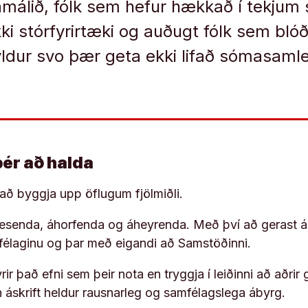
amálið, fólk sem hefur hækkað í tekjum 
kki stórfyrirtæki og auðugt fólk sem bló
yldur svo þær geta ekki lifað sómasamleg
þér að halda
í að byggja upp öflugum fjölmiðli.
 lesenda, áhorfenda og áheyrenda. Með því að gerast á
ufélaginu og þar með eigandi að Samstöðinni.
ir það efni sem þeir nota en tryggja í leiðinni að aðrir 
rn áskrift heldur rausnarleg og samfélagslega ábyrg.