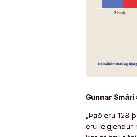
Gunnar Smári s
„Það eru 128 þ
eru leigjendur