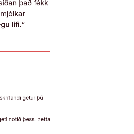
síðan það fékk
ðmjólkar
u lífi.“
skrifandi getur þú
geti notið þess. Þetta