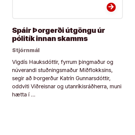
arrow_forward
Spáir Þorgerði útgöngu úr
pólitík innan skamms
Stjórnmál
Vigdís Hauksdóttir, fyrrum þingmaður og
núverandi stuðningsmaður Miðflokksins,
segir að Þorgerður Katrín Gunnarsdóttir,
oddviti Viðreisnar og utanríkisráðherra, muni
hætta í …