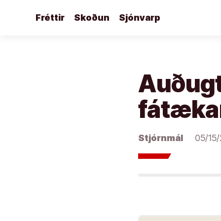
Áfram
Fréttir
Skoðun
Sjónvarp
að
efni
Auðugt
fátækar
Stjórnmál
05/15