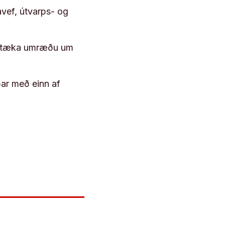
vef, útvarps- og
 róttæka umræðu um
þar með einn af