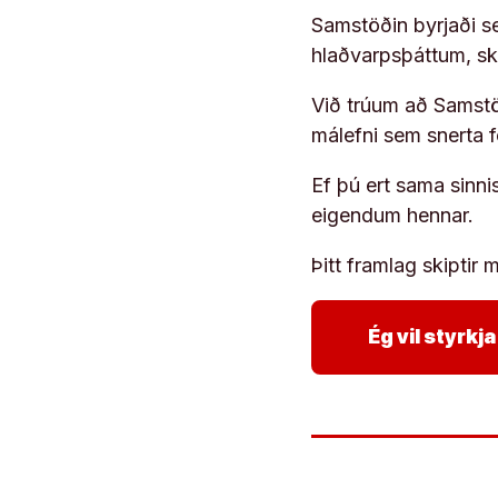
Samstöðin byrjaði s
hlaðvarpsþáttum, s
Við trúum að Samstöð
málefni sem snerta 
Ef þú ert sama sinni
eigendum hennar.
Þitt framlag skiptir m
Ég vil styrk