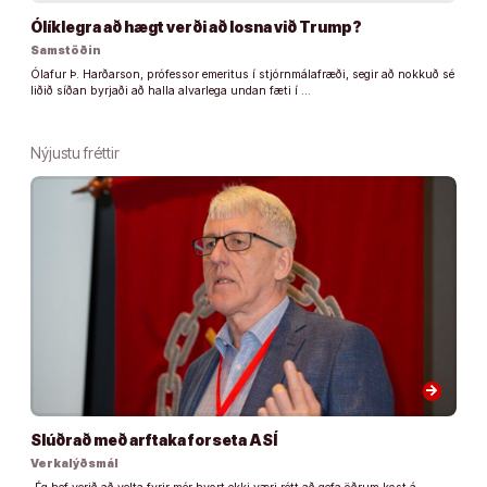
Ólíklegra að hægt verði að losna við Trump?
Samstöðin
Ólafur Þ. Harðarson, prófessor emeritus í stjórnmálafræði, segir að nokkuð sé
liðið síðan byrjaði að halla alvarlega undan fæti í …
Nýjustu fréttir
arrow_forward
Slúðrað með arftaka forseta ASÍ
Verkalýðsmál