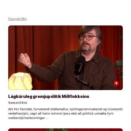
Samstöðin
arrow_forward
Lágkúruleg gremjupólitík Miðflokksins
Samstöðin
Atli Þór Fanndal, fyrrverandi blaðamaður, spillingarrannsakandi og núverandi
verkefnastjóri, segir að hann minnist þess ekki að pólitísk umræða fyrir
sveitarstjórnarkosningar …