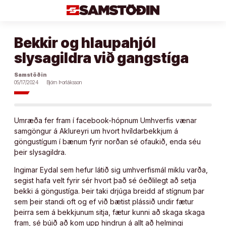
Áfram
að
efni
Bekkir og hlaupahjól
slysagildra við gangstíga
Samstöðin
05/17/2024
Björn Þorláksson
Umræða fer fram í facebook-hópnum Umhverfis vænar
samgöngur á Aklureyri um hvort hvíldarbekkjum á
göngustígum í bænum fyrir norðan sé ofaukið, enda séu
þeir slysagildra.
Ingimar Eydal sem hefur látið sig umhverfismál miklu varða,
segist hafa velt fyrir sér hvort það sé óeðlilegt að setja
bekki á göngustíga. Þeir taki drjúga breidd af stígnum þar
sem þeir standi oft og ef við bætist plássið undir fætur
þeirra sem á bekkjunum sitja, fætur kunni að skaga skaga
fram, sé búið að kom upp hindrun á allt að helmingi