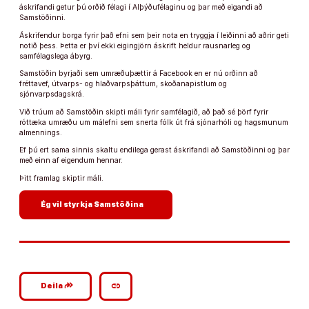
áskrifandi getur þú orðið félagi í Alþýðufélaginu og þar með eigandi að
Samstöðinni.
Áskrifendur borga fyrir það efni sem þeir nota en tryggja í leiðinni að aðrir geti
notið þess. Þetta er því ekki eigingjörn áskrift heldur rausnarleg og
samfélagslega ábyrg.
Samstöðin byrjaði sem umræðuþættir á Facebook en er nú orðinn að
fréttavef, útvarps- og hlaðvarpsþáttum, skoðanapistlum og
sjónvarpsdagskrá.
Við trúum að Samstöðin skipti máli fyrir samfélagið, að það sé þörf fyrir
róttæka umræðu um málefni sem snerta fólk út frá sjónarhóli og hagsmunum
almennings.
Ef þú ert sama sinnis skaltu endilega gerast áskrifandi að Samstöðinni og þar
með einn af eigendum hennar.
Þitt framlag skiptir máli.
arrow_forward
Ég vil styrkja Samstöðina
google_plus_reshare
link
Deila