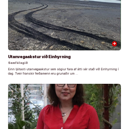
arrow_forward
Utanvegaakstur við Einhyrning
Samfélagið
Einn ljótasti utanvegaakstur sem sögiur fara af átti sér stað við Einhyrning í
dag. Tveir franskir ferðamenn eru grunaðir um …