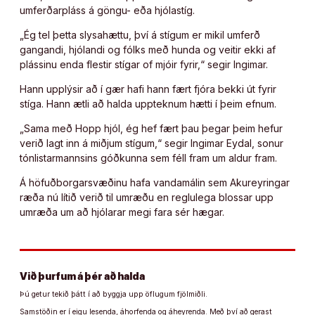
umferðarpláss á göngu- eða hjólastíg.
„Ég tel þetta slysahættu, því á stígum er mikil umferð
gangandi, hjólandi og fólks með hunda og veitir ekki af
plássinu enda flestir stígar of mjóir fyrir,“ segir Ingimar.
Hann upplýsir að í gær hafi hann fært fjóra bekki út fyrir
stíga. Hann ætli að halda uppteknum hætti í þeim efnum.
„Sama með Hopp hjól, ég hef fært þau þegar þeim hefur
verið lagt inn á miðjum stígum,“ segir Ingimar Eydal, sonur
tónlistarmannsins góðkunna sem féll fram um aldur fram.
Á höfuðborgarsvæðinu hafa vandamálin sem Akureyringar
ræða nú lítið verið til umræðu en reglulega blossar upp
umræða um að hjólarar megi fara sér hægar.
Við þurfum á þér að halda
Þú getur tekið þátt í að byggja upp öflugum fjölmiðli.
Samstöðin er í eigu lesenda, áhorfenda og áheyrenda. Með því að gerast