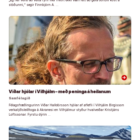
„Ég hef verið að velta fyrir mér hvort ekki væri rétt að gefa öðrum kost á
stöðunni,“ segir Finnbjörn A. …
arrow_forward
Viðar hjólar í Vilhjálm – með peninga á heilanum
Samfélagið
Félagsfræðingurinn Viðar Halldórsson hjólar af aflefli í Vilhjálm Birgisson
verkalýðsleiðtoga á Akranesi en Vilhjálmur styður hvalveiðar Kristjáns
Loftssonar. Fyrstu dýrin …