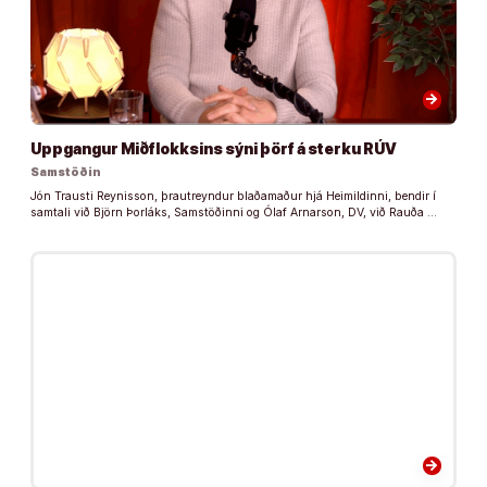
arrow_forward
Uppgangur Miðflokksins sýni þörf á sterku RÚV
Samstöðin
Jón Trausti Reynisson, þrautreyndur blaðamaður hjá Heimildinni, bendir í
samtali við Björn Þorláks, Samstöðinni og Ólaf Arnarson, DV, við Rauða …
arrow_forward