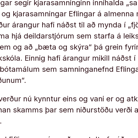
ingar segir kjarasamninginn innihalda „
 og kjarasamningar Eflingar á almenn
ur árangur hafi náðst til að mynda í „fj
ma hjá deildarstjórum sem starfa á lei
sem og að „bæta og skýra“ þá grein fyri
kskóla. Einnig hafi árangur mikill náðst
bótamálum sem samninganefnd Eflingar
æðunum“.
erður nú kynntur eins og vani er og at
nnan skamms þar sem niðurstöðu verði 
.