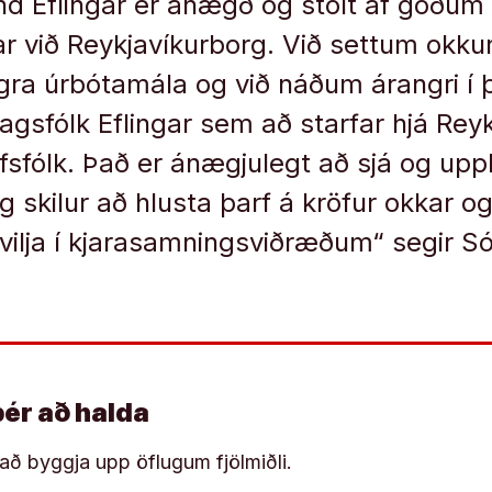
 Eflingar er ánægð og stolt af góðum á
r við Reykjavíkurborg. Við settum okk
gra úrbótamála og við náðum árangri í 
lagsfólk Eflingar sem að starfar hjá Rey
fsfólk. Það er ánægjulegt að sjá og uppl
g skilur að hlusta þarf á kröfur okkar o
lja í kjarasamningsviðræðum“ segir Só
þér að halda
í að byggja upp öflugum fjölmiðli.