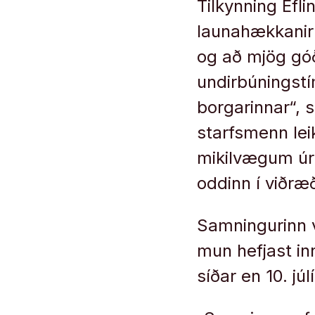
Tilkynning Efl
launahækkanir
og að mjög góð
undirbúningstí
borgarinnar“, 
starfsmenn lei
mikilvægum úr
oddinn í viðr
Samningurinn v
mun hefjast i
síðar en 10. júlí