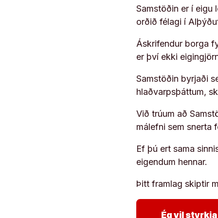
Samstöðin er í eigu
orðið félagi í Alþýð
Áskrifendur borga fyr
er því ekki eigingjö
Samstöðin byrjaði s
hlaðvarpsþáttum, s
Við trúum að Samstöð
málefni sem snerta 
Ef þú ert sama sinni
eigendum hennar.
Þitt framlag skiptir m
Ég vil styrk