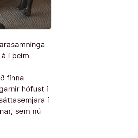
kjarasamninga
 á í þeim
að finna
arnir hófust í
issáttasemjara í
rnar, sem nú