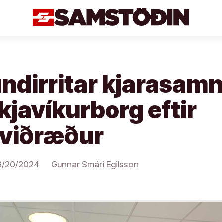
undirritar kjarasam
kjavíkurborg eftir
 viðræður
6/20/2024
Gunnar Smári Egilsson