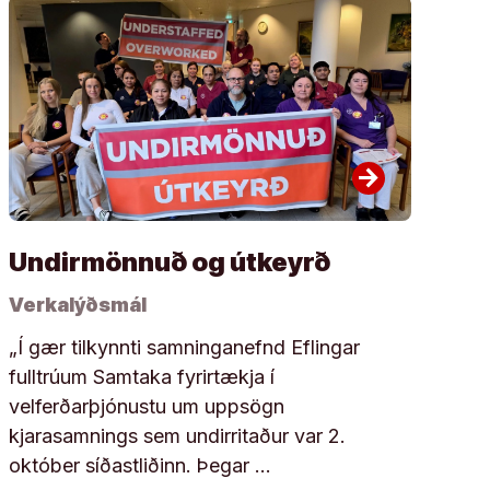
arrow_forward
Undirmönnuð og útkeyrð
Verkalýðsmál
„Í gær tilkynnti samninganefnd Eflingar
fulltrúum Samtaka fyrirtækja í
velferðarþjónustu um uppsögn
kjarasamnings sem undirritaður var 2.
október síðastliðinn. Þegar …