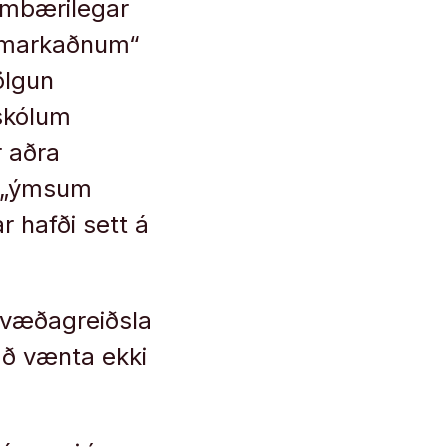
sambærilegar
a markaðnum“
ölgun
kskólum
r aðra
 í „ýmsum
 hafði sett á
kvæðagreiðsla
að vænta ekki