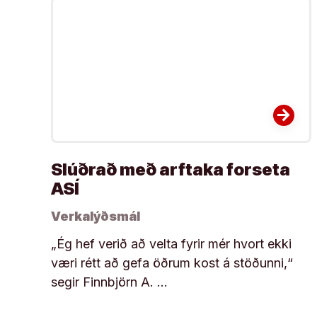
arrow_forward
Slúðrað með arftaka forseta
ASÍ
Verkalýðsmál
„Ég hef verið að velta fyrir mér hvort ekki
væri rétt að gefa öðrum kost á stöðunni,“
segir Finnbjörn A. …