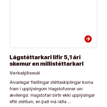
arrow_forward
Lágstéttarkarl lifir 5,1 ári
skemur en millistéttarkarl
Verkalýðsmál
Alvarlegar fleiðingar stéttaskiptingar koma
fram í upplýsingum Hagstofunnar um
ævilengd. Hagstofan birtir ekki upplýsingar
eftir stéttum, en það má ráða …