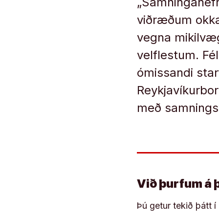
„Samninganefnd
viðræðum okka
vegna mikilvæ
velflestum. Fé
ómissandi star
Reykjavíkurbor
með samningsvi
Við þurfum á 
Þú getur tekið þátt 