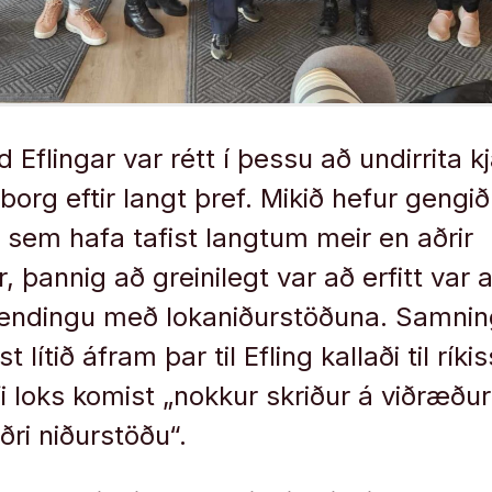
Eflingar var rétt í þessu að undirrita 
borg eftir langt þref. Mikið hefur gengið
sem hafa tafist langtum meir en aðrir
 þannig að greinilegt var að erfitt var 
endingu með lokaniðurstöðuna. Samning
t lítið áfram þar til Efling kallaði til rík
fi loks komist „nokkur skriður á viðræðu
ðri niðurstöðu“.