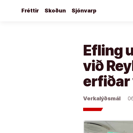
Áfram
Fréttir
Skoðun
Sjónvarp
að
efni
Efling 
við Rey
erfiðar
Verkalýðsmál
0