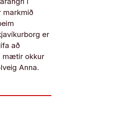
rangri í
ur markmið
þeim
kjavíkurborg er
ifa að
g mætir okkur
lveig Anna.