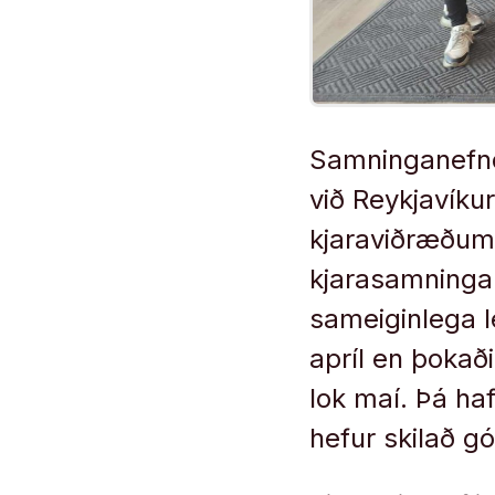
Samninganefnd 
við Reykjavíkur
kjaraviðræðum 
kjarasamningar,
sameiginlega l
apríl en þokaðis
lok maí. Þá ha
hefur skilað gó