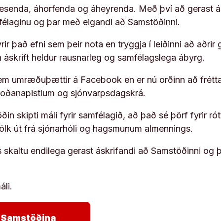
 lesenda, áhorfenda og áheyrenda. Með því að gerast á
ufélaginu og þar með eigandi að Samstöðinni.
ir það efni sem þeir nota en tryggja í leiðinni að aðrir 
rn áskrift heldur rausnarleg og samfélagslega ábyrg.
em umræðuþættir á Facebook en er nú orðinn að frétta
koðanapistlum og sjónvarpsdagskrá.
in skipti máli fyrir samfélagið, að það sé þörf fyrir
fólk út frá sjónarhóli og hagsmunum almennings.
s skaltu endilega gerast áskrifandi að Samstöðinni og 
áli.
arrow_forward
ja Samstöðina