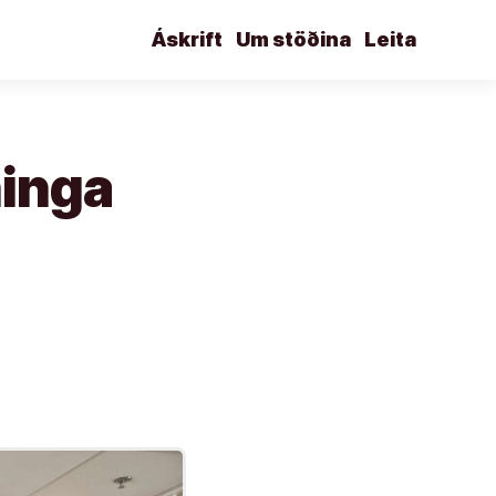
Áskrift
Um stöðina
Leita
ninga