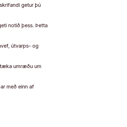
skrifandi getur þú
geti notið þess. Þetta
vef, útvarps- og
 róttæka umræðu um
þar með einn af