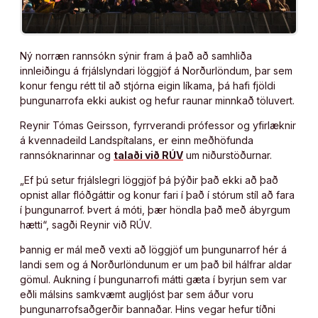
Ný norræn rannsókn sýnir fram á það að samhliða
innleiðingu á frjálslyndari löggjöf á Norðurlöndum, þar sem
konur fengu rétt til að stjórna eigin líkama, þá hafi fjöldi
þungunarrofa ekki aukist og hefur raunar minnkað töluvert.
Reynir Tómas Geirsson, fyrrverandi prófessor og yfirlæknir
á kvennadeild Landspítalans, er einn meðhöfunda
rannsóknarinnar og
talaði við RÚV
um niðurstöðurnar.
„Ef þú setur frjálslegri löggjöf þá þýðir það ekki að það
opnist allar flóðgáttir og konur fari í það í stórum stíl að fara
í þungunarrof. Þvert á móti, þær höndla það með ábyrgum
hætti“, sagði Reynir við RÚV.
Þannig er mál með vexti að löggjöf um þungunarrof hér á
landi sem og á Norðurlöndunum er um það bil hálfrar aldar
gömul. Aukning í þungunarrofi mátti gæta í byrjun sem var
eðli málsins samkvæmt augljóst þar sem áður voru
þungunarrofsaðgerðir bannaðar. Hins vegar hefur tíðni