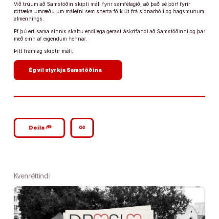
Við trúum að Samstöðin skipti máli fyrir samfélagið, að það sé þörf fyrir
róttæka umræðu um málefni sem snerta fólk út frá sjónarhóli og hagsmunum
almennings.
Ef þú ert sama sinnis skaltu endilega gerast áskrifandi að Samstöðinni og þar
með einn af eigendum hennar.
Þitt framlag skiptir máli.
arrow_forward
Ég vil styrkja Samstöðina
google_plus_reshare
link
Deila
Kvenréttindi