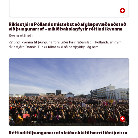
arrow_forward
Ríkisstjórn Póllands mistekst að afglæpavæða aðstoð
við þungunarrof – mikið bakslag fyrir réttindi kvenna
Kvenréttindi
Réttindi kvenna til þungunarrofs urðu fyrir reiðarslagi í Póllandi, en nýrri
ríkisstjórn Donald Tusks tókst ekki að samþykkja lög sem …
arrow_forward
Réttindi til þungunarrofs leiða ekki til hærri tíðni þeirra