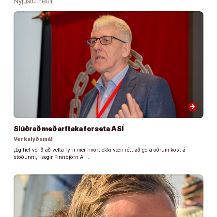
Nýjustu fréttir
arrow_forward
Slúðrað með arftaka forseta ASÍ
Verkalýðsmál
„Ég hef verið að velta fyrir mér hvort ekki væri rétt að gefa öðrum kost á
stöðunni,“ segir Finnbjörn A. …