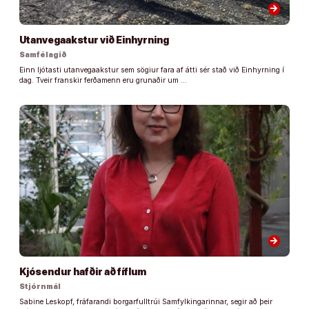
arrow_forward
Utanvegaakstur við Einhyrning
Samfélagið
Einn ljótasti utanvegaakstur sem sögiur fara af átti sér stað við Einhyrning í
dag. Tveir franskir ferðamenn eru grunaðir um …
arrow_forward
Kjósendur hafðir að fíflum
Stjórnmál
Sabine Leskopf, fráfarandi borgarfulltrúi Samfylkingarinnar, segir að þeir