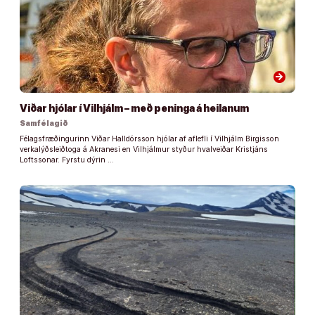
arrow_forward
Viðar hjólar í Vilhjálm – með peninga á heilanum
Samfélagið
Félagsfræðingurinn Viðar Halldórsson hjólar af aflefli í Vilhjálm Birgisson
verkalýðsleiðtoga á Akranesi en Vilhjálmur styður hvalveiðar Kristjáns
Loftssonar. Fyrstu dýrin …