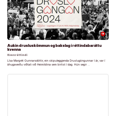
arrow_forward
Aukin drusluskömmun og bakslag í réttindabaráttu
kvenna
Kvenréttindi
Lísa Margrét Gunnarsdóttir, ein skipuleggjenda Druslugöngunnar í ár, var í
áhugaverðu viðtali við Heimildina sem birtist í dag. Hún segir …