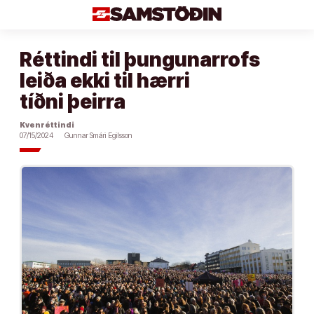
Áfram
að
efni
Réttindi til þungunarrofs
leiða ekki til hærri
tíðni þeirra
Kvenréttindi
07/15/2024
Gunnar Smári Egilsson