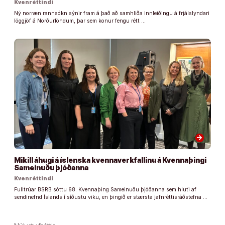
Kvenréttindi
Ný norræn rannsókn sýnir fram á það að samhliða innleiðingu á frjálslyndari
löggjöf á Norðurlöndum, þar sem konur fengu rétt …
arrow_forward
Mikill áhugi á íslenska kvennaverkfallinu á Kvennaþingi
Sameinuðu þjóðanna
Kvenréttindi
Fulltrúar BSRB sóttu 68. Kvennaþing Sameinuðu þjóðanna sem hluti af
sendinefnd Íslands í síðustu viku, en þingið er stærsta jafnréttisráðstefna …