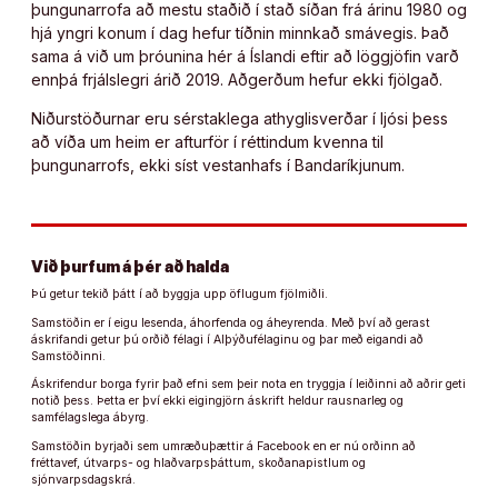
þungunarrofa að mestu staðið í stað síðan frá árinu 1980 og
hjá yngri konum í dag hefur tíðnin minnkað smávegis. Það
sama á við um þróunina hér á Íslandi eftir að löggjöfin varð
ennþá frjálslegri árið 2019. Aðgerðum hefur ekki fjölgað.
Niðurstöðurnar eru sérstaklega athyglisverðar í ljósi þess
að víða um heim er afturför í réttindum kvenna til
þungunarrofs, ekki síst vestanhafs í Bandaríkjunum.
Við þurfum á þér að halda
Þú getur tekið þátt í að byggja upp öflugum fjölmiðli.
Samstöðin er í eigu lesenda, áhorfenda og áheyrenda. Með því að gerast
áskrifandi getur þú orðið félagi í Alþýðufélaginu og þar með eigandi að
Samstöðinni.
Áskrifendur borga fyrir það efni sem þeir nota en tryggja í leiðinni að aðrir geti
notið þess. Þetta er því ekki eigingjörn áskrift heldur rausnarleg og
samfélagslega ábyrg.
Samstöðin byrjaði sem umræðuþættir á Facebook en er nú orðinn að
fréttavef, útvarps- og hlaðvarpsþáttum, skoðanapistlum og
sjónvarpsdagskrá.