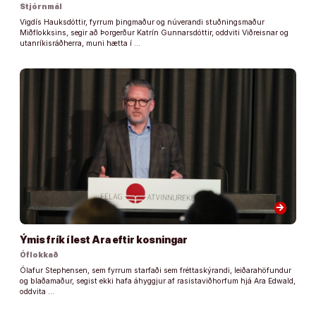
Stjórnmál
Vigdís Hauksdóttir, fyrrum þingmaður og núverandi stuðningsmaður
Miðflokksins, segir að Þorgerður Katrín Gunnarsdóttir, oddviti Viðreisnar og
utanríkisráðherra, muni hætta í …
arrow_forward
Ýmis frík í lest Ara eftir kosningar
Óflokkað
Ólafur Stephensen, sem fyrrum starfaði sem fréttaskýrandi, leiðarahöfundur
og blaðamaður, segist ekki hafa áhyggjur af rasistaviðhorfum hjá Ara Edwald,
oddvita …