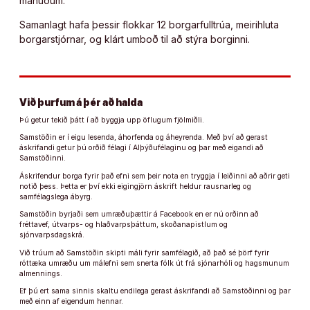
mánuðum.
Samanlagt hafa þessir flokkar 12 borgarfulltrúa, meirihluta
borgarstjórnar, og klárt umboð til að stýra borginni.
Við þurfum á þér að halda
Þú getur tekið þátt í að byggja upp öflugum fjölmiðli.
Samstöðin er í eigu lesenda, áhorfenda og áheyrenda. Með því að gerast
áskrifandi getur þú orðið félagi í Alþýðufélaginu og þar með eigandi að
Samstöðinni.
Áskrifendur borga fyrir það efni sem þeir nota en tryggja í leiðinni að aðrir geti
notið þess. Þetta er því ekki eigingjörn áskrift heldur rausnarleg og
samfélagslega ábyrg.
Samstöðin byrjaði sem umræðuþættir á Facebook en er nú orðinn að
fréttavef, útvarps- og hlaðvarpsþáttum, skoðanapistlum og
sjónvarpsdagskrá.
Við trúum að Samstöðin skipti máli fyrir samfélagið, að það sé þörf fyrir
róttæka umræðu um málefni sem snerta fólk út frá sjónarhóli og hagsmunum
almennings.
Ef þú ert sama sinnis skaltu endilega gerast áskrifandi að Samstöðinni og þar
með einn af eigendum hennar.