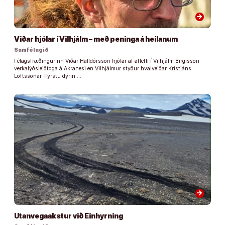
arrow_forward
Viðar hjólar í Vilhjálm – með peninga á heilanum
Samfélagið
Félagsfræðingurinn Viðar Halldórsson hjólar af aflefli í Vilhjálm Birgisson
verkalýðsleiðtoga á Akranesi en Vilhjálmur styður hvalveiðar Kristjáns
Loftssonar. Fyrstu dýrin …
arrow_forward
Utanvegaakstur við Einhyrning