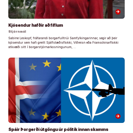
arrow_forward
Kjósendur hafðir að fíflum
Stjórnmál
Sabine Leskopf, fráfarandi borgarfulltrúi Samfylkingarinnar, segir að þeir
kjósendur sem hafi greitt Sjálfstæðisflokki, Viðreisn eða Framsóknarflokki
atkvæði sitt í borgarstjórnarkosningunum, …
arrow_forward
Spáir Þorgerði útgöngu úr pólitík innan skamms