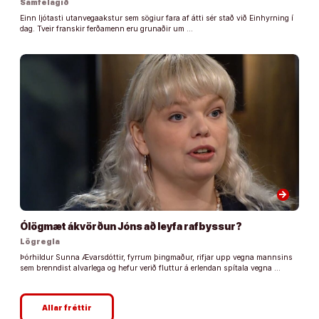
Samfélagið
Einn ljótasti utanvegaakstur sem sögiur fara af átti sér stað við Einhyrning í
dag. Tveir franskir ferðamenn eru grunaðir um …
arrow_forward
Ólögmæt ákvörðun Jóns að leyfa rafbyssur?
Lögregla
Þórhildur Sunna Ævarsdóttir, fyrrum þingmaður, rifjar upp vegna mannsins
sem brenndist alvarlega og hefur verið fluttur á erlendan spítala vegna …
Allar fréttir