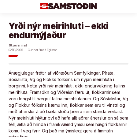
Áfram
að
efni
Yrði nýr meirihluti – ekki
endurnýjaður
Stjórnmál
02/11/2025
Gunnar Smári Egilsson
Ánægjulegar fréttir af viðræðum Samfylkingar, Pírata,
Sósíalista, Vg og Flokks fólksins um nýjan meirihluta í
borginni. Þetta yrði nýr meirihluti, ekki endurvakning fallins
meirihluta. Framsókn og Viðreisn færu út, flokkarnir sem
voru lengst til hægri í fallna meirihlutanum. Og Sósíalistar, Vg
og Flokkur fólksins kæmu inn, flokkar sem eru til vinstri og
með áherslur á að bæta stöðu þeirra sem standa veikast.
Nýr meirihluti hlýtur því að hafa allt aðrar áherslur en sá sem
féll, ætla að hrinda í framkvæmd ýmsu sem hægri flokkarnir
komu í veg fyrir. Og það má ýmislegt gera á fimmtán