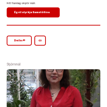
Þitt framlag skiptir máli.
arrow_forward
Ég vil styrkja Samstöðina
google_plus_reshare
link
Deila
Stjórnmál