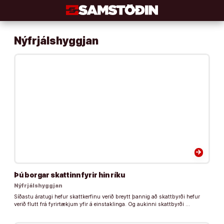
Áfram
að
efni
Nýfrjálshyggjan
arrow_forward
Þú borgar skattinn fyrir hin ríku
Nýfrjálshyggjan
Síðastu áratugi hefur skattkerfinu verið breytt þannig að skattbyrði hefur
verið flutt frá fyrirtækjum yfir á einstaklinga. Og aukinni skattbyrði …