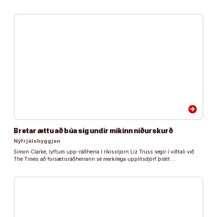
arrow_forward
Bretar ættu að búa sig undir mikinn niðurskurð
Nýfrjálshyggjan
Simon Clarke, lyftum upp-ráðherra í ríkisstjórn Liz Truss segir í viðtali við
The Times að forsætisráðherrann sé merkilega upplitsdjörf þrátt …