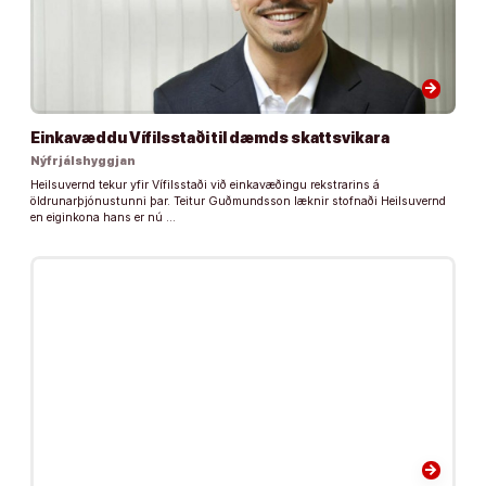
arrow_forward
Einkavæddu Vífilsstaði til dæmds skattsvikara
Nýfrjálshyggjan
Heilsuvernd tekur yfir Vífilsstaði við einkavæðingu rekstrarins á
öldrunarþjónustunni þar. Teitur Guðmundsson læknir stofnaði Heilsuvernd
en eiginkona hans er nú …
arrow_forward