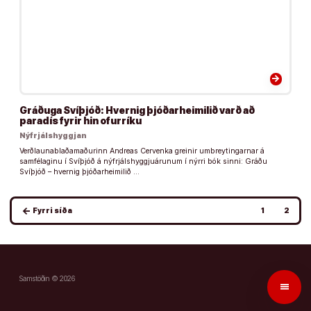
arrow_forward
Gráðuga Svíþjóð: Hvernig þjóðarheimilið varð að
paradís fyrir hin ofurríku
Nýfrjálshyggjan
Verðlaunablaðamaðurinn Andreas Cervenka greinir umbreytingarnar á
samfélaginu í Svíþjóð á nýfrjálshyggjuárunum í nýrri bók sinni: Gráðu
Svíþjóð – hvernig þjóðarheimilið …
Posts
arrow_back
Fyrri síða
1
2
pagination
Samstöðin © 2026
menu