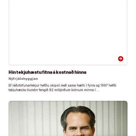
arrow_forward
Hin tekjuhæstu fitna á kostnað hinna
Nýfrjálshyggjan
Ef ráðstöfunartekjur hefðu skipst með sama hætti í fyrra og 1997 hefði
tekjuhæsta tíundin fengið 82 milljörðum krónum minna í …