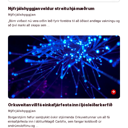
Nýfrjálshyggjan veldur streitu hjá mæðrum
Nýfrjálshyggjan
„Börn virðast nú vera orðin leið fyrir foreldra til að öðlast andlega vakningu og
að því marki að skapa sem …
arrow_forward
Orkuveitan vill fá einkafjárfesta inn í ljósleiðarkerfið
Nýfrjálshyggjan
Borgarstjórn hefur samþykkt óskir stjórnenda Orkuveitunnar um að fá
einkafjárfesta inn í dótturfélagið Carbfix, sem fangar koldíoxíð úr
andrúmsloftinu og …