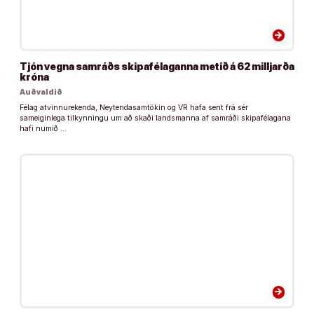
arrow_forward
Tjón vegna samráðs skipafélaganna metið á 62 milljarða
króna
Auðvaldið
Félag atvinnurekenda, Neytendasamtökin og VR hafa sent frá sér
sameiginlega tilkynningu um að skaði landsmanna af samráði skipafélagana
hafi numið …
arrow_forward