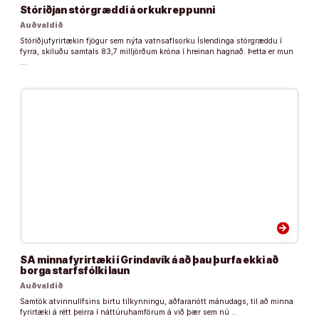
Stóriðjan stórgræddi á orkukreppunni
Auðvaldið
Stóriðjufyrirtækin fjögur sem nýta vatnsaflsorku Íslendinga stórgræddu í
fyrra, skiluðu samtals 83,7 milljörðum króna í hreinan hagnað. Þetta er mun
…
arrow_forward
SA minna fyrirtæki í Grindavík á að þau þurfa ekki að
borga starfsfólki laun
Auðvaldið
Samtök atvinnulífsins birtu tilkynningu, aðfaranótt mánudags, til að minna
fyrirtæki á rétt þeirra í náttúruhamförum á við þær sem nú …