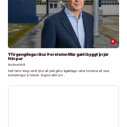
arrow_forward
Yfirgengilega ríkur Þorsteinn Már gæti byggt þrjár
Hörpur
Auðvaldið
Það hefur lengi verið ljóst að það gefur ágætlega í aðra höndina að vera
kvótakóngur á Íslandi. Enginn ætti því …