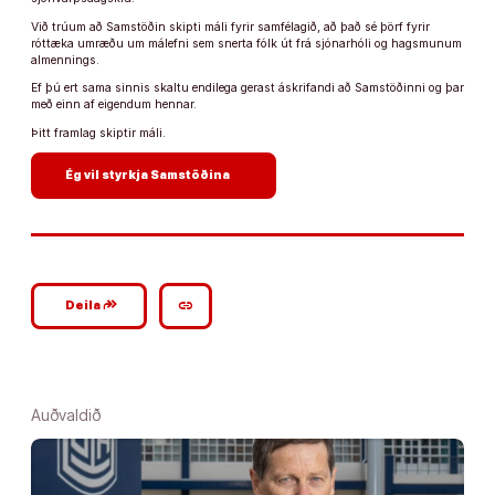
Við trúum að Samstöðin skipti máli fyrir samfélagið, að það sé þörf fyrir
róttæka umræðu um málefni sem snerta fólk út frá sjónarhóli og hagsmunum
almennings.
Ef þú ert sama sinnis skaltu endilega gerast áskrifandi að Samstöðinni og þar
með einn af eigendum hennar.
Þitt framlag skiptir máli.
arrow_forward
Ég vil styrkja Samstöðina
google_plus_reshare
link
Deila
Auðvaldið