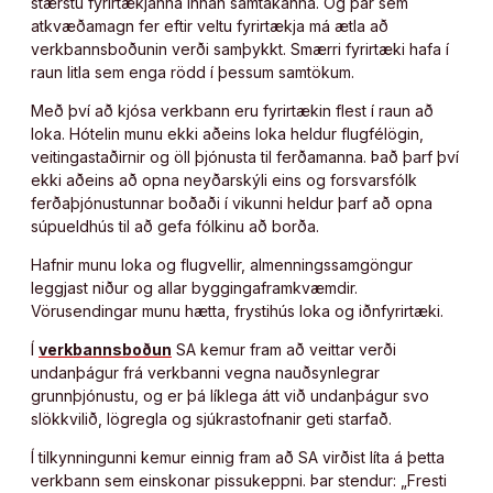
stærstu fyrirtækjanna innan samtakanna. Og þar sem
atkvæðamagn fer eftir veltu fyrirtækja má ætla að
verkbannsboðunin verði samþykkt. Smærri fyrirtæki hafa í
raun litla sem enga rödd í þessum samtökum.
Með því að kjósa verkbann eru fyrirtækin flest í raun að
loka. Hótelin munu ekki aðeins loka heldur flugfélögin,
veitingastaðirnir og öll þjónusta til ferðamanna. Það þarf því
ekki aðeins að opna neyðarskýli eins og forsvarsfólk
ferðaþjónustunnar boðaði í vikunni heldur þarf að opna
súpueldhús til að gefa fólkinu að borða.
Hafnir munu loka og flugvellir, almenningssamgöngur
leggjast niður og allar byggingaframkvæmdir.
Vörusendingar munu hætta, frystihús loka og iðnfyrirtæki.
Í
verkbannsboðun
SA kemur fram að veittar verði
undanþágur frá verkbanni vegna nauðsynlegrar
grunnþjónustu, og er þá líklega átt við undanþágur svo
slökkvilið, lögregla og sjúkrastofnanir geti starfað.
Í tilkynningunni kemur einnig fram að SA virðist líta á þetta
verkbann sem einskonar pissukeppni. Þar stendur: „Fresti