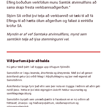
Efling boðuðum verkföllum munu Samtök atvinnulífsins að
sama skapi fresta verkbannsaðgerðum.“
Stjórn SA virðist því telja að verkbannið sé tæki til að fá
Eflingu til að hætta öllum aðgerðum og fallast á einhliða
kröfur SA.
Myndin er af vef Samtaka atvinnulífisns, mynd sem
samtökin telja að lýsa stemmingunni vel.
Við þurfum á þér að halda
Þú getur tekið þátt í að byggja upp öflugum fjölmiðli.
Samstöðin er í eigu lesenda, áhorfenda og áheyrenda. Með því að gerast
áskrifandi getur þú orðið félagi í Alþýðufélaginu og þar með eigandi að
Samstöðinni.
Áskrifendur borga fyrir það efni sem þeir nota en tryggja í leiðinni að aðrir geti
notið þess. Þetta er því ekki eigingjörn áskrift heldur rausnarleg og
samfélagslega ábyrg.
Samstöðin byrjaði sem umræðuþættir á Facebook en er nú orðinn að
fréttavef, útvarps- og hlaðvarpsþáttum, skoðanapistlum og
sjónvarpsdagskrá.