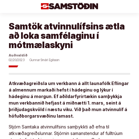
Áfram
að
efni
Samtök atvinnulífsins ætla
að loka samfélaginu í
mótmælaskyni
Auðvaldið
02/20/2023
Gunnar Smári Egilsson
Atkvæðagreiðsla um verkbann á allt launafólk Eflingar
á almennum markaði hefst í hádeginu og lýkur í
hádeginu á morgun. Ef aðildarfyrirtækin samþykkja
mun verkbannið hefjast á miðnætti 1. mars, seint á
þriðjudagskvöld í næstu viku. Við það mun atvinnulíf á
höfuðborgarsvæðinu lamast.
Stjórn Samtaka atvinnulífsins samþykkti að efna til
atkvæðagreiðslunnar. Stjórnin samanstendur af fulltrúum