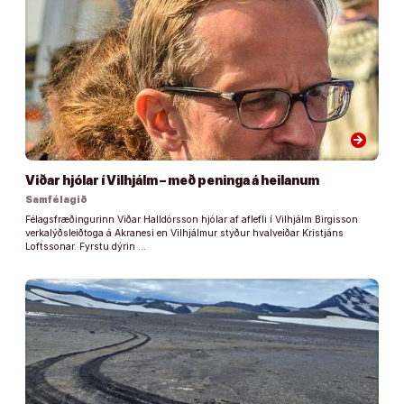
arrow_forward
Viðar hjólar í Vilhjálm – með peninga á heilanum
Samfélagið
Félagsfræðingurinn Viðar Halldórsson hjólar af aflefli í Vilhjálm Birgisson
verkalýðsleiðtoga á Akranesi en Vilhjálmur styður hvalveiðar Kristjáns
Loftssonar. Fyrstu dýrin …