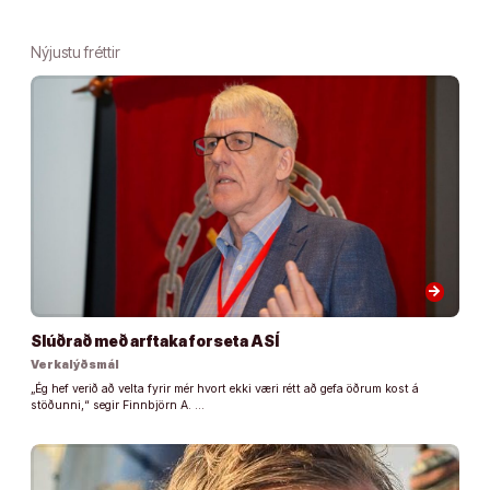
Nýjustu fréttir
arrow_forward
Slúðrað með arftaka forseta ASÍ
Verkalýðsmál
„Ég hef verið að velta fyrir mér hvort ekki væri rétt að gefa öðrum kost á
stöðunni,“ segir Finnbjörn A. …