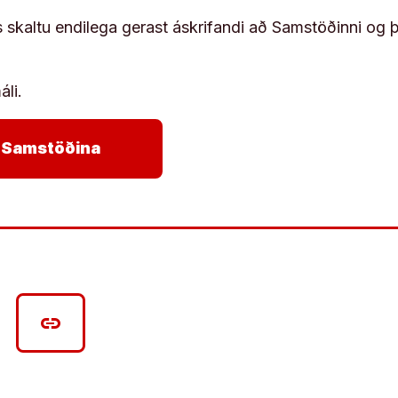
s skaltu endilega gerast áskrifandi að Samstöðinni og 
áli.
arrow_forward
ja Samstöðina
link