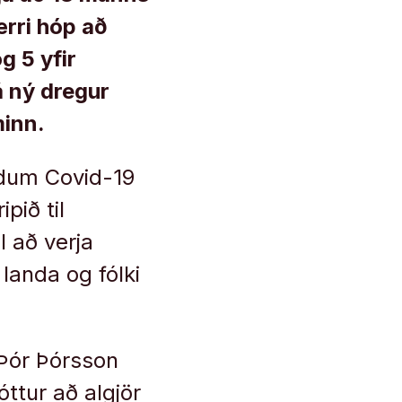
ærri hóp að
g 5 yfir
á ný dregur
minn.
ldum Covid-19
pið til
 að verja
landa og fólki
 Þór Þórsson
óttur að algjör