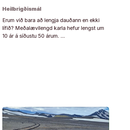
Heilbrigðismál
Erum við bara að lengja dauðann en ekki
lífið? Meðalævilengd karla hefur lengst um
10 ár á síðustu 50 árum. …