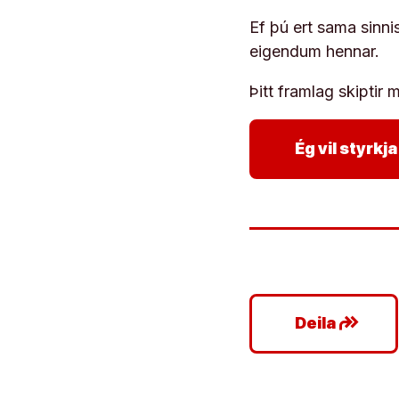
Ef þú ert sama sinni
eigendum hennar.
Þitt framlag skiptir m
Ég vil styrk
google_plus_reshare
Deila