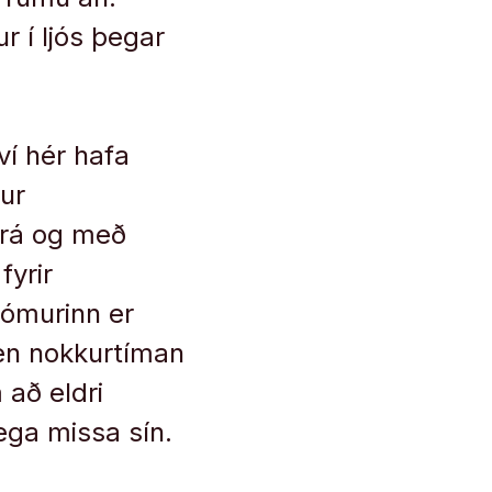
 í ljós þegar
ví hér hafa
fur
frá og með
fyrir
dómurinn er
 en nokkurtíman
 að eldri
lega missa sín.