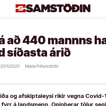
 að 440 mannns haf
d síðasta árið
3/01/2023
María Pétursdóttir
ða og afskiptaleysi ríkir vegna Covid-
 fyrr á landsmenn. Opinberar tölur se