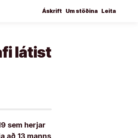
Áskrift
Um stöðina
Leita
i látist
19 sem herjar
gja að 13 manns