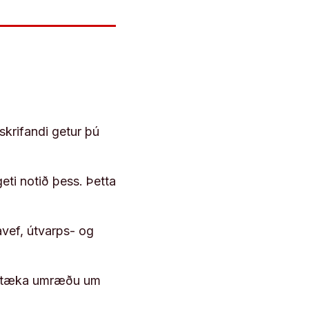
skrifandi getur þú
geti notið þess. Þetta
vef, útvarps- og
 róttæka umræðu um