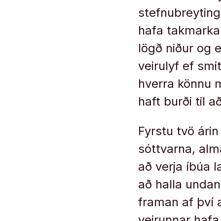
stefnubreyting
hafa takmarkani
lögð niður og e
veirulyf ef smi
hverra könnu m
haft burði til 
Fyrstu tvö ári
sóttvarna, alm
að verja íbúa l
að halla undan 
framan af því 
veirunnar hafa 