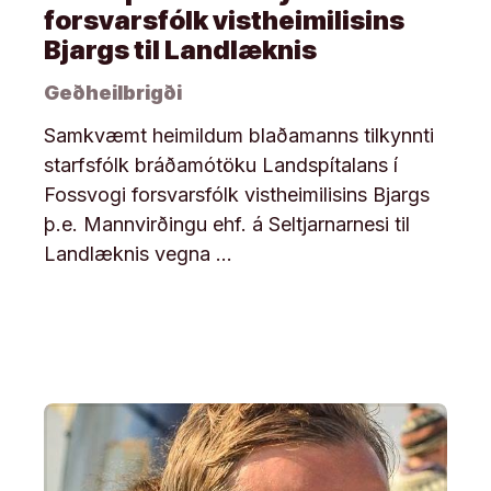
forsvarsfólk vistheimilisins
Bjargs til Landlæknis
Geðheilbrigði
Samkvæmt heimildum blaðamanns tilkynnti
starfsfólk bráðamótöku Landspítalans í
Fossvogi forsvarsfólk vistheimilisins Bjargs
þ.e. Mannvirðingu ehf. á Seltjarnarnesi til
Landlæknis vegna …