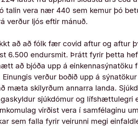
ó talin vera nær 440 sem kemur þó betur
 verður ljós eftir mánuð.
kt að að fólk fær covid aftur og aftur þ
st 6.500 endursmit. Þrátt fyrir þetta he
hætt að bjóða upp á einkennasýnatöku 
 Einungis verður boðið upp á sýnatökur 
að mæta skilyrðum annarra landa. Sjúk
ingaskyldur sjúkdómur og lífshættulegri
mkomulag virðist vera í samfélaginu um
ar sem falla fyrir veirunni megi einfald