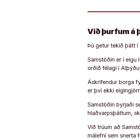
Við þurfum á 
Þú getur tekið þátt 
Samstöðin er í eigu
orðið félagi í Alþýð
Áskrifendur borga fyr
er því ekki eigingjö
Samstöðin byrjaði s
hlaðvarpsþáttum, s
Við trúum að Samstöð
málefni sem snerta 