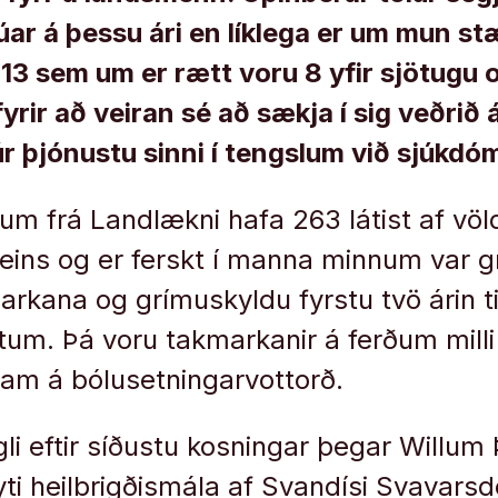
anúar á þessu ári en líklega er um mun st
13 sem um er rætt voru 8 yfir sjötugu o
yrir að veiran sé að sækja í sig veðrið 
r þjónustu sinni í tengslum við sjúkdó
m frá Landlækni hafa 263 látist af vö
eins og er ferskt í manna minnum var gri
ana og grímuskyldu fyrstu tvö árin til
um. Þá voru takmarkanir á ferðum milli 
ram á bólusetningarvottorð.
gli eftir síðustu kosningar þegar Willum
yti heilbrigðismála af Svandísi Svavarsd