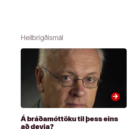
Heilbrigðismál
arrow_forward
Á bráðamóttöku til þess eins
að deyja?