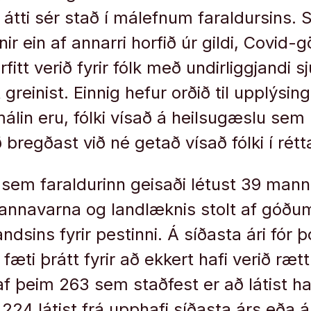
 átti sér stað í málefnum faraldursin
r ein af annarri horfið úr gildi, Covid-
rfitt verið fyrir fólk með undirliggjandi
t greinist. Einnig hefur orðið til upplýsi
álin eru, fólki vísað á heilsugæslu sem 
að bregðast við né getað vísað fólki í rét
n sem faraldurinn geisaði létust 39 man
annavarna og landlæknis stolt af góðum
andsins fyrir pestinni. Á síðasta ári fór 
fæti þrátt fyrir að ekkert hafi verið ræ
af þeim 263 sem staðfest er að látist h
224 látist frá upphafi síðasta árs eða á