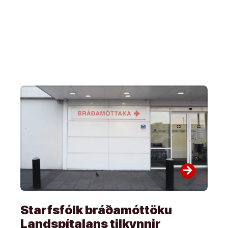
arrow_forward
Starfsfólk bráðamóttöku
Landspítalans tilkynnir