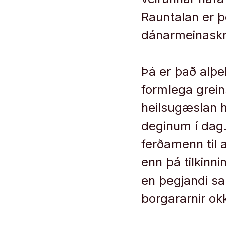
Rauntalan er þ
dánarmeinaskrá
Þá er það alþek
formlega grein
heilsugæslan 
deginum í dag.
ferðamenn til 
enn þá tilkinn
en þegjandi sa
borgararnir okk