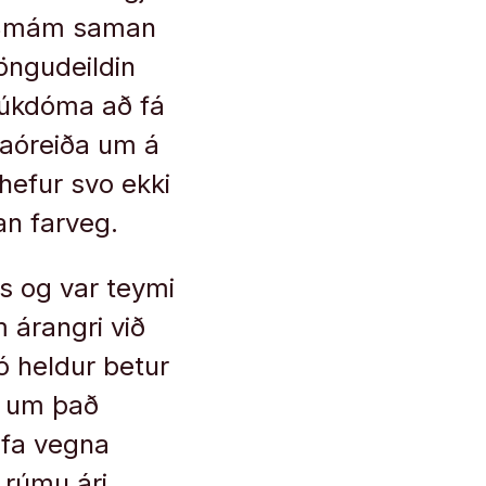
s. Smám saman
göngudeildin
 sjúkdóma að fá
ngaóreiða um á
hefur svo ekki
tan farveg.
ns og var teymi
 árangri við
þó heldur betur
tt um það
afa vegna
 rúmu ári.