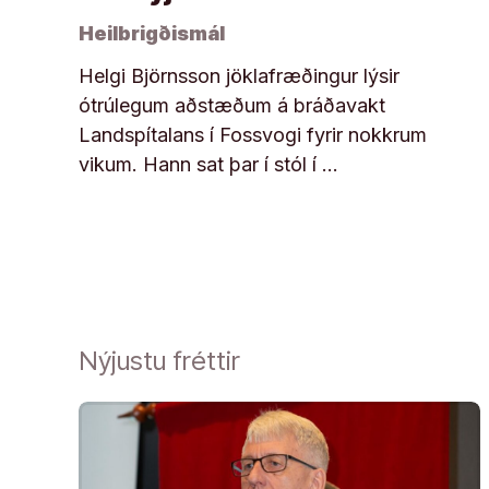
Heilbrigðismál
Helgi Björnsson jöklafræðingur lýsir
ótrúlegum aðstæðum á bráðavakt
Landspítalans í Fossvogi fyrir nokkrum
vikum. Hann sat þar í stól í …
Nýjustu fréttir