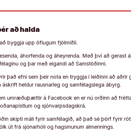
þér að halda
í að byggja upp öflugum fjölmiðli.
 lesenda, áhorfenda og áheyrenda. Með því að gerast á
ufélaginu og þar með eigandi að Samstöðinni.
ir það efni sem þeir nota en tryggja í leiðinni að aðrir 
rn áskrift heldur rausnarleg og samfélagslega ábyrg.
em umræðuþættir á Facebook en er nú orðinn að frétta
koðanapistlum og sjónvarpsdagskrá.
in skipti máli fyrir samfélagið, að það sé þörf fyrir
fólk út frá sjónarhóli og hagsmunum almennings.