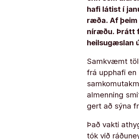
hafi látist í j
ræða. Af þeim 
níræðu. Þrátt f
heilsugæslan ú
Samkvæmt tölu
frá upphafi en 
samkomutakmark
almenning smit
gert að sýna f
Það vakti athy
tók við ráðune