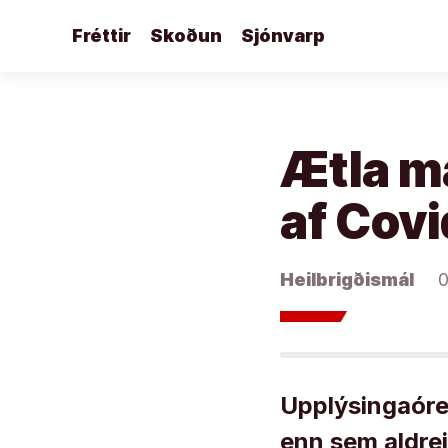
Áfram
Fréttir
Skoðun
Sjónvarp
að
efni
Ætla má
af Covi
Heilbrigðismál
0
Upplýsingaórei
enn sem aldrei