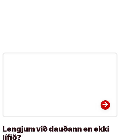
arrow_forward
Lengjum við dauðann en ekki
lífið?