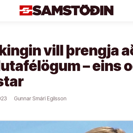
ingin vill þrengja a
utafélögum – eins 
star
023
Gunnar Smári Egilsson