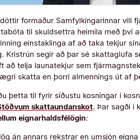
adóttir formaður Samfylkingarinnar vill 
tabóta til skuldsettra heimila með því að
inning einstaklinga af að taka tekjur s
g. Kristrún segir að þar sé skattaglufa 
ft að telja launatekjur sem fjármagnstek
lægri skatta en þorri almennings út af þ
ðu þetta til fyrir síðustu kosningar í kosn
Stöðvum skattaundanskot
. Þar sagði í
ellum eignarhaldsfélögin
:
lög án annars rekstrar en umsjón eigna