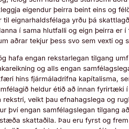
leggja eigendur þeirra beint eins og fél
ur til eignarhaldsfélaga yrðu þá skattla
danna í sama hlutfalli og eign þeirra er í
um aðrar tekjur þess svo sem vexti og 
ög hafa engan rekstarlegan tilgang um
kareikning og alls engan samfélagslega
kfæri hins fjármáladrifna kapítalisma, s
mfélagið heldur étið að innan fyrirtæki í
rekstri, veikt þau efnahagslega og rug
fur því engan samfélagslegan tilgang að 
stæða skattaðila. Þau eru fyrst og frems