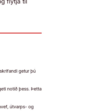
flytja til
skrifandi getur þú
geti notið þess. Þetta
vef, útvarps- og