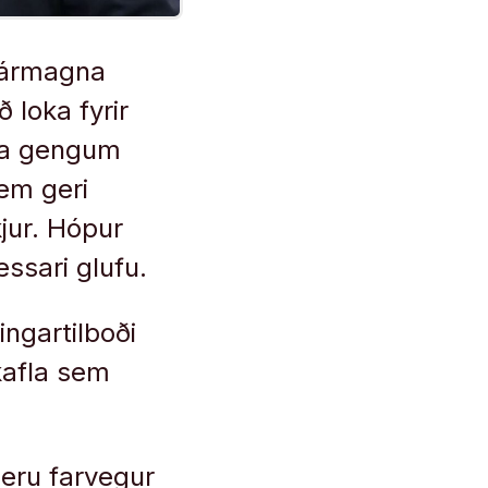
fjármagna
 loka fyrir
ína gengum
sem geri
jur. Hópur
essari glufu.
ingartilboði
 kafla sem
 eru farvegur