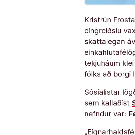
Kristrún Frost
eingreiðslu vax
skattalegan áv
einkahlutafélö
tekjuháum klei
fólks að borgi 
Sósíalistar lög
sem kallaðist
nefndur var:
F
„Eignarhaldsfé