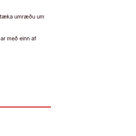
 róttæka umræðu um
þar með einn af