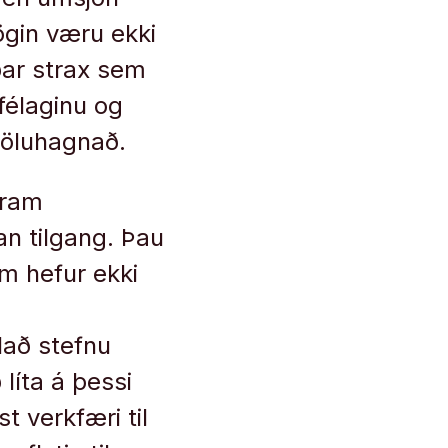
ögin væru ekki
gðar strax sem
 félaginu og
söluhagnað.
fram
n tilgang. Þau
em hefur ekki
lað stefnu
líta á þessi
t verkfæri til