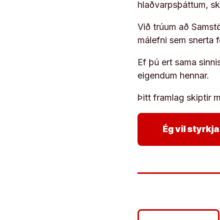
hlaðvarpsþáttum, s
Við trúum að Samstöð
málefni sem snerta 
Ef þú ert sama sinni
eigendum hennar.
Þitt framlag skiptir m
Ég vil styrk