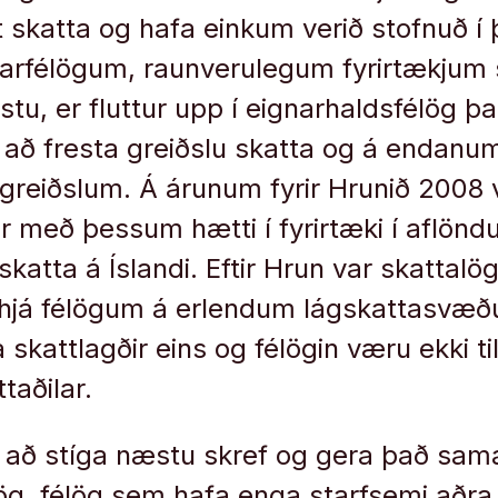
t skatta og hafa einkum verið stofnuð í 
rarfélögum, raunverulegum fyrirtækjum
stu, er fluttur upp í eignarhaldsfélög þ
il að fresta greiðslu skatta og á endan
tgreiðslum. Á árunum fyrir Hrunið 2008 v
tar með þessum hætti í fyrirtæki í aflö
katta á Íslandi. Eftir Hrun var skattal
m hjá félögum á erlendum lágskattasvæ
 skattlagðir eins og félögin væru ekki ti
taðilar.
il að stíga næstu skref og gera það sama
ög, félög sem hafa enga starfsemi aðr