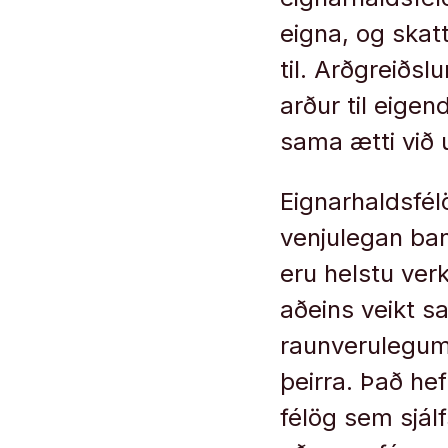
eigna, og skatt
til. Arðgreiðsl
arður til eigen
sama ætti við 
Eignarhaldsfél
venjulegan ban
eru helstu ver
aðeins veikt sa
raunverulegum 
þeirra. Það he
félög sem sjálf