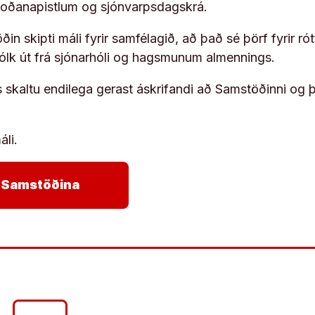
koðanapistlum og sjónvarpsdagskrá.
in skipti máli fyrir samfélagið, að það sé þörf fyrir
fólk út frá sjónarhóli og hagsmunum almennings.
s skaltu endilega gerast áskrifandi að Samstöðinni og 
áli.
arrow_forward
ja Samstöðina