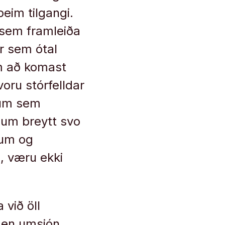
þeim tilgangi.
 sem framleiða
ar sem ótal
um að komast
oru stórfelldar
ndum sem
ögum breytt svo
ðum og
l, væru ekki
 við öll
a en umsjón