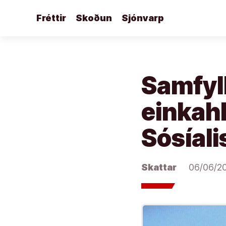
Áfram
Fréttir
Skoðun
Sjónvarp
að
efni
Samfylk
einkahl
Sósíali
Skattar
06/06/2