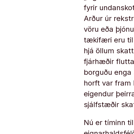
fyrir undansko
Arður úr rekst
vöru eða þjónu
tækifæri eru t
hjá öllum skat
fjárhæðir flut
borguðu enga s
horft var fra
eigendur þeirra
sjálfstæðir skat
Nú er tíminn t
eignarhaldsfél