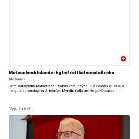
arrow_forward
Mótmælandi Íslands: Ég hef réttlætismál að reka
Mótmæli
Heimildarmyndin Mótmælandi Íslands verður sýnd í Bíó Paradís kl. 19:10 á
morgun, sunnudaginn 2. febrúar. Myndin fjalla um Helga Hóseasson …
Nýjustu fréttir