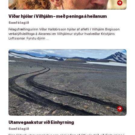
arrow_forward
Viðar hjólar í Vilhjálm – með peninga á heilanum
Samfélagið
Félagsfræðingurinn Viðar Halldórsson hjólar af aflefli í Vilhjálm Birgisson
verkalýðsleiðtoga á Akranesi en Vilhjálmur styður hvalveiðar Kristjáns
Loftssonar. Fyrstu dýrin …
arrow_forward
Utanvegaakstur við Einhyrning
Samfélagið