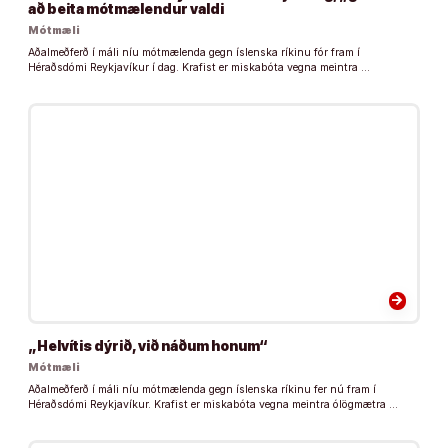
að beita mótmælendur valdi
Mótmæli
Aðalmeðferð í máli níu mótmælenda gegn íslenska ríkinu fór fram í
Héraðsdómi Reykjavíkur í dag. Krafist er miskabóta vegna meintra …
arrow_forward
„Helvítis dýrið, við náðum honum“
Mótmæli
Aðalmeðferð í máli níu mótmælenda gegn íslenska ríkinu fer nú fram í
Héraðsdómi Reykjavíkur. Krafist er miskabóta vegna meintra ólögmætra …