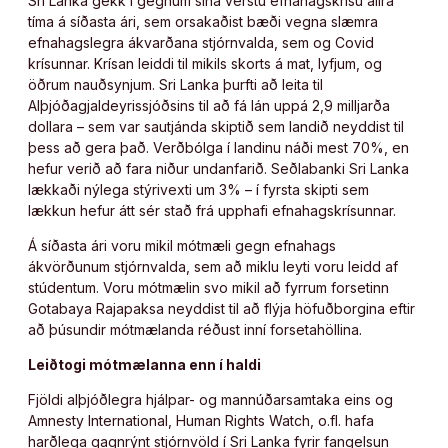
Sri Lanka gekk í gegnum sína verstu efnahagskrísu allra
tíma á síðasta ári, sem orsakaðist bæði vegna slæmra
efnahagslegra ákvarðana stjórnvalda, sem og Covid
krísunnar. Krísan leiddi til mikils skorts á mat, lyfjum, og
öðrum nauðsynjum. Sri Lanka þurfti að leita til
Alþjóðagjaldeyrissjóðsins til að fá lán uppá 2,9 milljarða
dollara – sem var sautjánda skiptið sem landið neyddist til
þess að gera það. Verðbólga í landinu náði mest 70%, en
hefur verið að fara niður undanfarið. Seðlabanki Sri Lanka
lækkaði nýlega stýrivexti um 3% – í fyrsta skipti sem
lækkun hefur átt sér stað frá upphafi efnahagskrísunnar.
Á síðasta ári voru mikil mótmæli gegn efnahags
ákvörðunum stjórnvalda, sem að miklu leyti voru leidd af
stúdentum. Voru mótmælin svo mikil að fyrrum forsetinn
Gotabaya Rajapaksa neyddist til að flýja höfuðborgina eftir
að þúsundir mótmælanda réðust inní forsetahöllina.
Leiðtogi mótmælanna enn í haldi
Fjöldi alþjóðlegra hjálpar- og mannúðarsamtaka eins og
Amnesty International, Human Rights Watch, o.fl. hafa
harðlega gagnrýnt stjórnvöld í Sri Lanka fyrir fangelsun