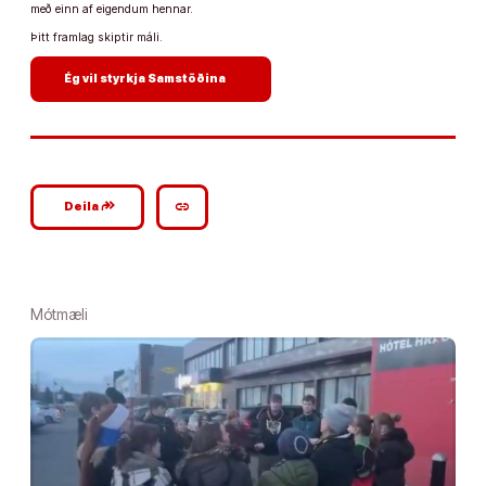
með einn af eigendum hennar.
Þitt framlag skiptir máli.
arrow_forward
Ég vil styrkja Samstöðina
google_plus_reshare
link
Deila
Mótmæli