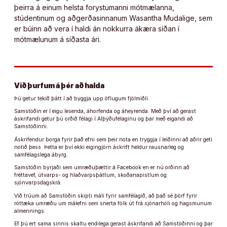
þeirra á einum helsta forystumanni mótmælanna,
stúdentinum og aðgerðasinnanum Wasantha Mudalige, sem
er búinn að vera í haldi án nokkurra ákæra síðan í
mótmælunum á síðasta ári.
Við þurfum á þér að halda
Þú getur tekið þátt í að byggja upp öflugum fjölmiðli.
Samstöðin er í eigu lesenda, áhorfenda og áheyrenda. Með því að gerast
áskrifandi getur þú orðið félagi í Alþýðufélaginu og þar með eigandi að
Samstöðinni.
Áskrifendur borga fyrir það efni sem þeir nota en tryggja í leiðinni að aðrir geti
notið þess. Þetta er því ekki eigingjörn áskrift heldur rausnarleg og
samfélagslega ábyrg.
Samstöðin byrjaði sem umræðuþættir á Facebook en er nú orðinn að
fréttavef, útvarps- og hlaðvarpsþáttum, skoðanapistlum og
sjónvarpsdagskrá.
Við trúum að Samstöðin skipti máli fyrir samfélagið, að það sé þörf fyrir
róttæka umræðu um málefni sem snerta fólk út frá sjónarhóli og hagsmunum
almennings.
Ef þú ert sama sinnis skaltu endilega gerast áskrifandi að Samstöðinni og þar