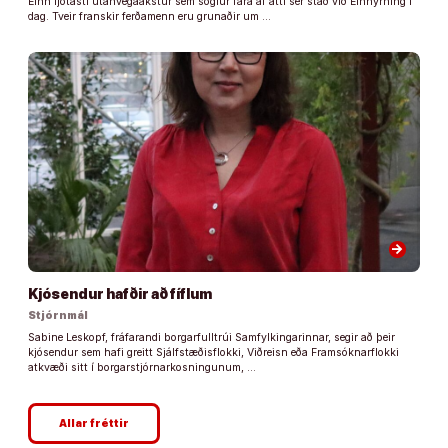
Einn ljótasti utanvegaakstur sem sögiur fara af átti sér stað við Einhyrning í
dag. Tveir franskir ferðamenn eru grunaðir um …
arrow_forward
Kjósendur hafðir að fíflum
Stjórnmál
Sabine Leskopf, fráfarandi borgarfulltrúi Samfylkingarinnar, segir að þeir
kjósendur sem hafi greitt Sjálfstæðisflokki, Viðreisn eða Framsóknarflokki
atkvæði sitt í borgarstjórnarkosningunum, …
Allar fréttir