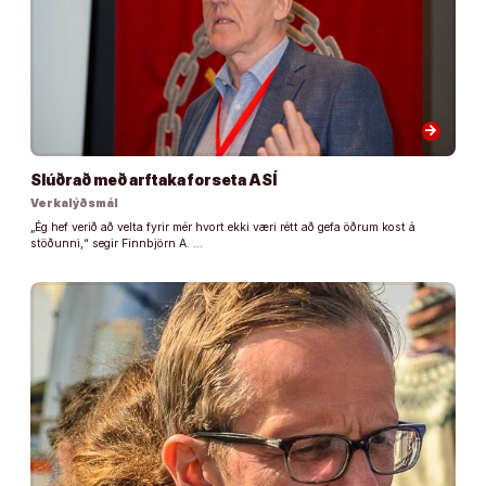
arrow_forward
Slúðrað með arftaka forseta ASÍ
Verkalýðsmál
„Ég hef verið að velta fyrir mér hvort ekki væri rétt að gefa öðrum kost á
stöðunni,“ segir Finnbjörn A. …