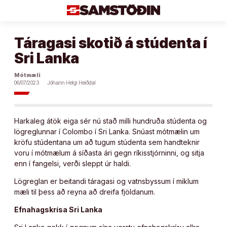
Áfram
að
efni
Táragasi skotið á stúdenta í
Sri Lanka
Mótmæli
06/07/2023
Jóhann Helgi Heiðdal
Harkaleg átök eiga sér nú stað milli hundruða stúdenta og
lögreglunnar í Colombo í Sri Lanka. Snúast mótmælin um
kröfu stúdentana um að tugum stúdenta sem handteknir
voru í mótmælum á síðasta ári gegn ríkisstjórninni, og sitja
enn í fangelsi, verði sleppt úr haldi.
Lögreglan er beitandi táragasi og vatnsbyssum í miklum
mæli til þess að reyna að dreifa fjöldanum.
Efnahagskrísa Sri Lanka