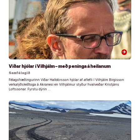
arrow_forward
Viðar hjólar í Vilhjálm – með peninga á heilanum
Samfélagið
Félagsfræðingurinn Viðar Halldórsson hjólar af aflefli í Vilhjálm Birgisson
verkalýðsleiðtoga á Akranesi en Vilhjálmur styður hvalveiðar Kristjáns
Loftssonar. Fyrstu dýrin …