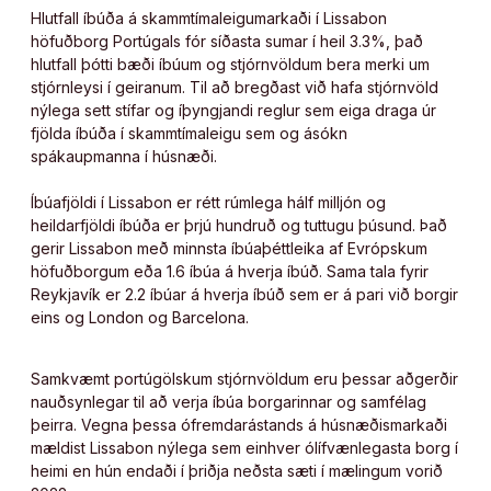
Hlutfall íbúða á skammtímaleigumarkaði í Lissabon
höfuðborg Portúgals fór síðasta sumar í heil 3.3%, það
hlutfall þótti bæði íbúum og stjórnvöldum bera merki um
stjórnleysi í geiranum. Til að bregðast við hafa stjórnvöld
nýlega sett stífar og íþyngjandi reglur sem eiga draga úr
fjölda íbúða í skammtímaleigu sem og ásókn
spákaupmanna í húsnæði.
Íbúafjöldi í Lissabon er rétt rúmlega hálf milljón og
heildarfjöldi íbúða er þrjú hundruð og tuttugu þúsund. Það
gerir Lissabon með minnsta íbúaþéttleika af Evrópskum
höfuðborgum eða 1.6 íbúa á hverja íbúð. Sama tala fyrir
Reykjavík er 2.2 íbúar á hverja íbúð sem er á pari við borgir
eins og London og Barcelona.
Samkvæmt portúgölskum stjórnvöldum eru þessar aðgerðir
nauðsynlegar til að verja íbúa borgarinnar og samfélag
þeirra. Vegna þessa ófremdarástands á húsnæðismarkaði
mældist Lissabon nýlega sem einhver ólífvænlegasta borg í
heimi en hún endaði í þriðja neðsta sæti í mælingum vorið