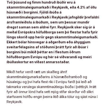
Tvö þúsund og fimm hundruð íbúðir eru á
skammtímaleigumarkaði í Reykjavík, eða 4.2% af öllu
húsnæði í borginni. Fjöldi íbúða á
skammtímaleigumarkaði í Reykjavík jafngildir þrefaldri
ársframleiðslu á íbúðum, sem um þessar mundir
dregst saman sem aldrei fyrr. Reykjavík sker sig úr á
meðal Evrópskra höfuðborga sem þó flestar hafa fyrir
löngu skorið upp herör gegn skammtímaleigumarkaði.
Ekkert bólar hinsvegar á aðgerðum eða áhyggjum
sveitarfélagsins af stöðunni þrátt fyrir að íbúar í
borginni búi mikið þéttar en í flestum öðrum
höfuðborgum Evrópu og hér sé viðvarandi og meiri
íbúðaskortur en víðast annarsstaðar.
Mikið hefur verið rætt um skaðleg áhrif
skammtímaleigumarkaðarins á húsnæðisframboð og
húsaleigu og því hafa flest ríki í Evrópu farið þá leið að
takmarka verulega skammtímaútleigu íbúða í þéttbýli. Þrátt
fyrir að önnur lönd hafa sett mjög stífar skorður við slíkri
starfssemi höfðu engin þeirra litið álíka tölur og sjást núna í
Reykjavík.