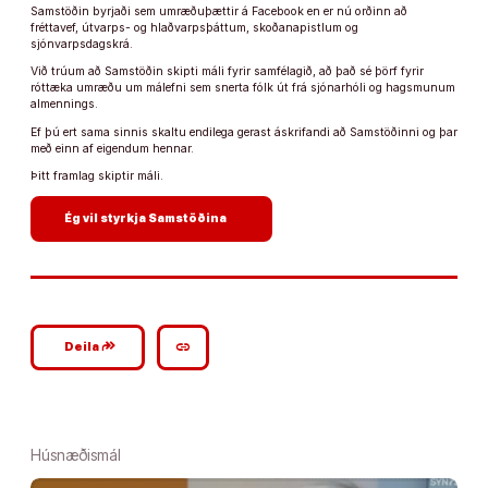
Samstöðin byrjaði sem umræðuþættir á Facebook en er nú orðinn að
fréttavef, útvarps- og hlaðvarpsþáttum, skoðanapistlum og
sjónvarpsdagskrá.
Við trúum að Samstöðin skipti máli fyrir samfélagið, að það sé þörf fyrir
róttæka umræðu um málefni sem snerta fólk út frá sjónarhóli og hagsmunum
almennings.
Ef þú ert sama sinnis skaltu endilega gerast áskrifandi að Samstöðinni og þar
með einn af eigendum hennar.
Þitt framlag skiptir máli.
arrow_forward
Ég vil styrkja Samstöðina
google_plus_reshare
link
Deila
Húsnæðismál