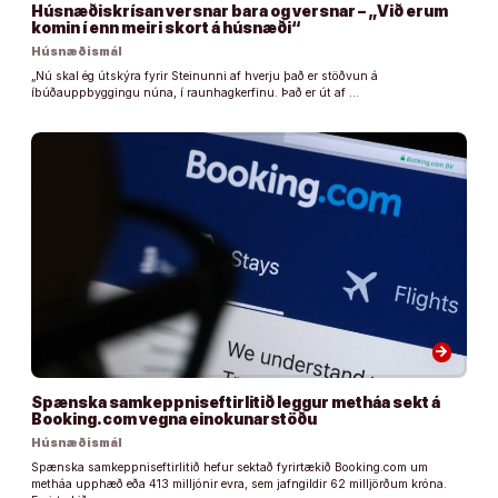
Húsnæðiskrísan versnar bara og versnar – „Við erum
komin í enn meiri skort á húsnæði“
Húsnæðismál
„Nú skal ég útskýra fyrir Steinunni af hverju það er stöðvun á
íbúðauppbyggingu núna, í raunhagkerfinu. Það er út af …
arrow_forward
Spænska samkeppniseftirlitið leggur metháa sekt á
Booking.com vegna einokunarstöðu
Húsnæðismál
Spænska samkeppniseftirlitið hefur sektað fyrirtækið Booking.com um
metháa upphæð eða 413 milljónir evra, sem jafngildir 62 milljörðum króna.