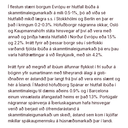
Í flestum stærri borgum Evrópu er hlutfall íbúða á
skammtímaleigumarkaði á milli 0.5-1%, þó að víða sé
hlutfallið mikið lægra s.s. í Stokkhólmi og Berlín en þar er
það í kringum 0.2-0.3%. Höfuðborgir nágranna okkar, Osló
og Kaupmannahöfn státa hinsvegar af því að vera með
annað og þriðja hæsta hlutfallið í Norður Evrópu eða 1.5%
og 2.2%. Þrátt fyrir að þessar borgir séu í sérflokki
varðandi fjölda íbúða á skammtímaleigumarkaði þá eru þau
varla hálfdrættingar á við Reykjavík, með sín 4.2%.
Þrátt fyrir að megnið af íbúum álfunnar flykkist í frí suður á
bóginn yfir sumartímann með tilheyrandi álagi á gisti-
iðnaðinn er ástandið þar langt frá því að vera eins slæmt og
hér á Íslandi. Í Madrid höfuðborg Spánar er hlutfall íbúða í
skammtímaleigu til dæmis aðeins 0.9% og í Barcelona
einum vinsælasta áfangastað heims er það 1.3%. Portúgalir
nágrannar spánverja á Íberíuskaganum hafa hinsvegar
verið að berjast við ófremdarástand á
skammtímaleigumarkaði um skeið, ástand sem kom í kjölfar
mikillar spákaupmennsku á húsnæðismarkaði þar í landi.