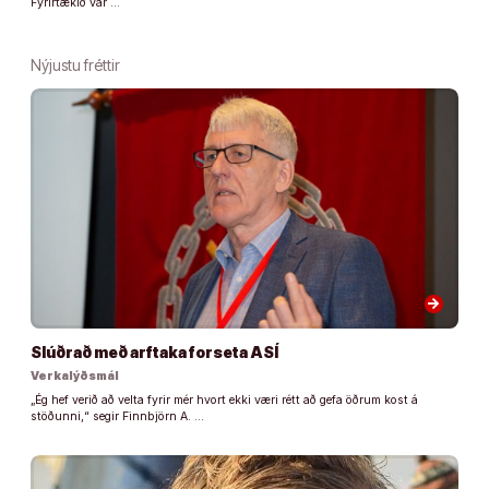
Fyrirtækið var …
Nýjustu fréttir
arrow_forward
Slúðrað með arftaka forseta ASÍ
Verkalýðsmál
„Ég hef verið að velta fyrir mér hvort ekki væri rétt að gefa öðrum kost á
stöðunni,“ segir Finnbjörn A. …