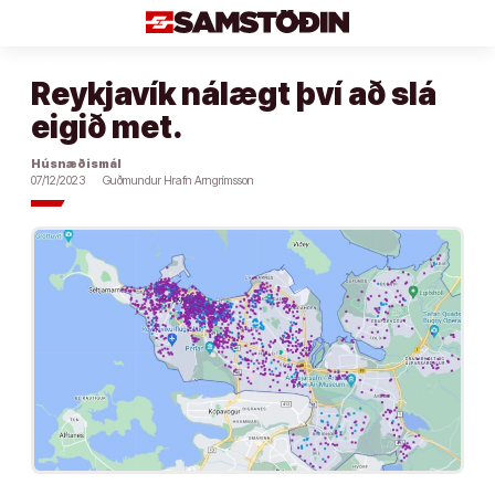
Áfram
að
efni
Reykjavík nálægt því að slá
eigið met.
Húsnæðismál
07/12/2023
Guðmundur Hrafn Arngrímsson