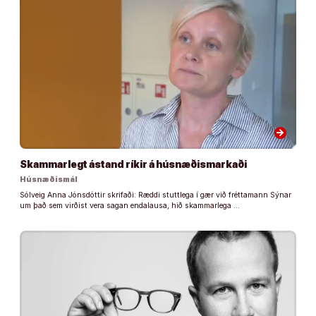
arrow_forward
Skammarlegt ástand ríkir á húsnæðismarkaði
Húsnæðismál
Sólveig Anna Jónsdóttir skrifaði: Ræddi stuttlega í gær við fréttamann Sýnar
um það sem virðist vera sagan endalausa, hið skammarlega …