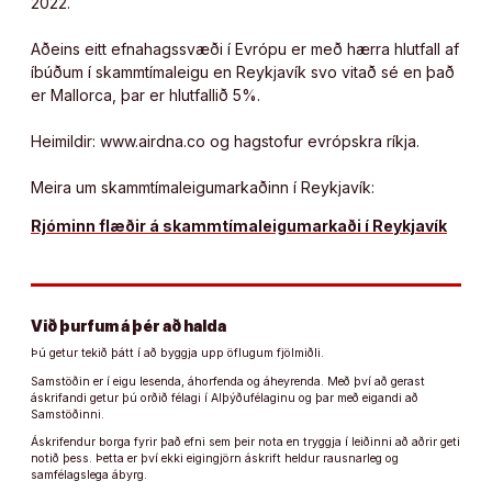
2022.
Aðeins eitt efnahagssvæði í Evrópu er með hærra hlutfall af
íbúðum í skammtímaleigu en Reykjavík svo vitað sé en það
er Mallorca, þar er hlutfallið 5%.
Heimildir: www.airdna.co og hagstofur evrópskra ríkja.
Meira um skammtímaleigumarkaðinn í Reykjavík:
Rjóminn flæðir á skammtímaleigumarkaði í Reykjavík
Við þurfum á þér að halda
Þú getur tekið þátt í að byggja upp öflugum fjölmiðli.
Samstöðin er í eigu lesenda, áhorfenda og áheyrenda. Með því að gerast
áskrifandi getur þú orðið félagi í Alþýðufélaginu og þar með eigandi að
Samstöðinni.
Áskrifendur borga fyrir það efni sem þeir nota en tryggja í leiðinni að aðrir geti
notið þess. Þetta er því ekki eigingjörn áskrift heldur rausnarleg og
samfélagslega ábyrg.