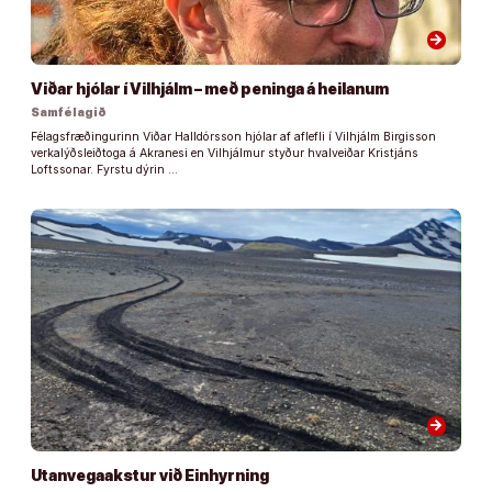
arrow_forward
Viðar hjólar í Vilhjálm – með peninga á heilanum
Samfélagið
Félagsfræðingurinn Viðar Halldórsson hjólar af aflefli í Vilhjálm Birgisson
verkalýðsleiðtoga á Akranesi en Vilhjálmur styður hvalveiðar Kristjáns
Loftssonar. Fyrstu dýrin …
arrow_forward
Utanvegaakstur við Einhyrning