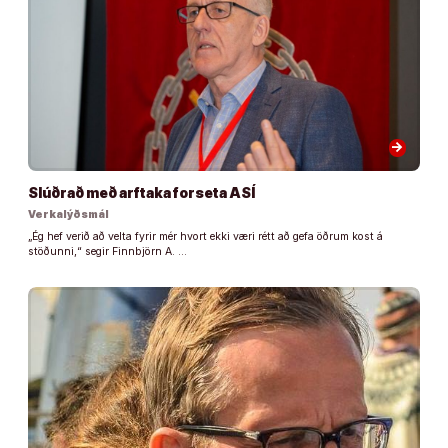
arrow_forward
Slúðrað með arftaka forseta ASÍ
Verkalýðsmál
„Ég hef verið að velta fyrir mér hvort ekki væri rétt að gefa öðrum kost á
stöðunni,“ segir Finnbjörn A. …