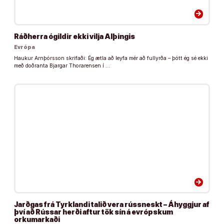
arrow_forward
Ráðherra ógildir ekki vilja Alþingis
Evrópa
Haukur Arnþórsson skrifaði: Ég ætla að leyfa mér að fullyrða – þótt ég sé ekki
með doðranta Bjargar Thorarensen í …
arrow_forward
Jarðgas frá Tyrklandi talið vera rússneskt – Áhyggjur af
því að Rússar herði aftur tök sín á evrópskum
orkumarkaði