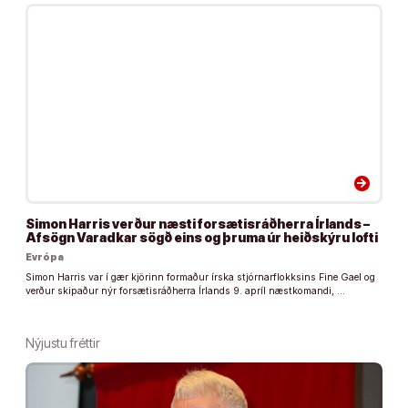
arrow_forward
Simon Harris verður næsti forsætisráðherra Írlands –
Afsögn Varadkar sögð eins og þruma úr heiðskýru lofti
Evrópa
Simon Harris var í gær kjörinn formaður írska stjórnarflokksins Fine Gael og
verður skipaður nýr forsætisráðherra Írlands 9. apríl næstkomandi, …
Nýjustu fréttir