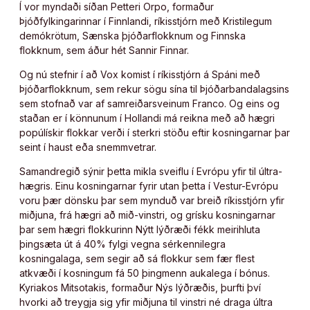
Í vor myndaði síðan Petteri Orpo, formaður
Þjóðfylkingarinnar í Finnlandi, ríkisstjórn með Kristilegum
demókrötum, Sænska þjóðarflokknum og Finnska
flokknum, sem áður hét Sannir Finnar.
Og nú stefnir í að Vox komist í ríkisstjórn á Spáni með
Þjóðarflokknum, sem rekur sögu sína til Þjóðarbandalagsins
sem stofnað var af samreiðarsveinum Franco. Og eins og
staðan er í könnunum í Hollandi má reikna með að hægri
popúlískir flokkar verði í sterkri stöðu eftir kosningarnar þar
seint í haust eða snemmvetrar.
Samandregið sýnir þetta mikla sveiflu í Evrópu yfir til últra-
hægris. Einu kosningarnar fyrir utan þetta í Vestur-Evrópu
voru þær dönsku þar sem mynduð var breið ríkisstjórn yfir
miðjuna, frá hægri að mið-vinstri, og grísku kosningarnar
þar sem hægri flokkurinn Nýtt lýðræði fékk meirihluta
þingsæta út á 40% fylgi vegna sérkennilegra
kosningalaga, sem segir að sá flokkur sem fær flest
atkvæði í kosningum fá 50 þingmenn aukalega í bónus.
Kyriakos Mitsotakis, formaður Nýs lýðræðis, þurfti því
hvorki að treygja sig yfir miðjuna til vinstri né draga últra