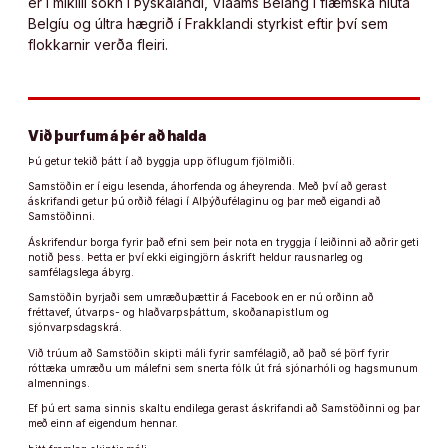
er í mikilli sókn í Þýskalandi, Vlaams Belang í flæmska hluta
Belgíu og últra hægrið í Frakklandi styrkist eftir því sem
flokkarnir verða fleiri.
Við þurfum á þér að halda
Þú getur tekið þátt í að byggja upp öflugum fjölmiðli.
Samstöðin er í eigu lesenda, áhorfenda og áheyrenda. Með því að gerast
áskrifandi getur þú orðið félagi í Alþýðufélaginu og þar með eigandi að
Samstöðinni.
Áskrifendur borga fyrir það efni sem þeir nota en tryggja í leiðinni að aðrir geti
notið þess. Þetta er því ekki eigingjörn áskrift heldur rausnarleg og
samfélagslega ábyrg.
Samstöðin byrjaði sem umræðuþættir á Facebook en er nú orðinn að
fréttavef, útvarps- og hlaðvarpsþáttum, skoðanapistlum og
sjónvarpsdagskrá.
Við trúum að Samstöðin skipti máli fyrir samfélagið, að það sé þörf fyrir
róttæka umræðu um málefni sem snerta fólk út frá sjónarhóli og hagsmunum
almennings.
Ef þú ert sama sinnis skaltu endilega gerast áskrifandi að Samstöðinni og þar
með einn af eigendum hennar.