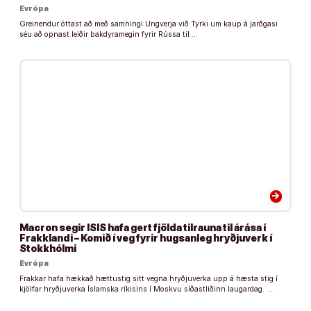
Evrópa
Greinendur óttast að með samningi Ungverja við Tyrki um kaup á jarðgasi
séu að opnast leiðir bakdyramegin fyrir Rússa til …
arrow_forward
Macron segir ISIS hafa gert fjölda tilrauna til árása í
Frakklandi – Komið í veg fyrir hugsanleg hryðjuverk í
Stokkhólmi
Evrópa
Frakkar hafa hækkað hættustig sitt vegna hryðjuverka upp á hæsta stig í
kjölfar hryðjuverka Íslamska ríkisins í Moskvu síðastliðinn laugardag. …