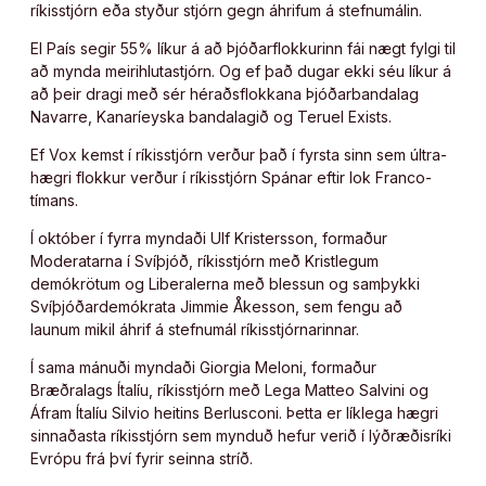
ríkisstjórn eða styður stjórn gegn áhrifum á stefnumálin.
El País segir 55% líkur á að Þjóðarflokkurinn fái nægt fylgi til
að mynda meirihlutastjórn. Og ef það dugar ekki séu líkur á
að þeir dragi með sér héraðsflokkana Þjóðarbandalag
Navarre, Kanaríeyska bandalagið og Teruel Exists.
Ef Vox kemst í ríkisstjórn verður það í fyrsta sinn sem últra-
hægri flokkur verður í ríkisstjórn Spánar eftir lok Franco-
tímans.
Í október í fyrra myndaði Ulf Kristersson, formaður
Moderatarna í Svíþjóð, ríkisstjórn með Kristlegum
demókrötum og Liberalerna með blessun og samþykki
Svíþjóðardemókrata Jimmie Åkesson, sem fengu að
launum mikil áhrif á stefnumál ríkisstjórnarinnar.
Í sama mánuði myndaði Giorgia Meloni, formaður
Bræðralags Ítalíu, ríkisstjórn með Lega Matteo Salvini og
Áfram Ítalíu Silvio heitins Berlusconi. Þetta er líklega hægri
sinnaðasta ríkisstjórn sem mynduð hefur verið í lýðræðisríki
Evrópu frá því fyrir seinna stríð.