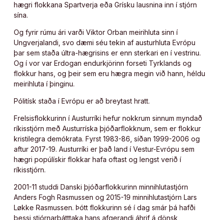
hægri flokkana Spartverja eða Grísku lausnina inn í stjórn
sína.
Og fyrir rúmu ári varði Viktor Orban meirihluta sinn í
Ungverjalandi, svo dæmi séu tekin af austurhluta Evrópu
þar sem staða últra-hægrisins er enn sterkari en í vestrinu.
Og í vor var Erdogan endurkjörinn forseti Tyrklands og
flokkur hans, og þeir sem eru hægra megin við hann, héldu
meirihluta í þinginu.
Pólitísk staða í Evrópu er að breytast hratt.
Frelsisflokkurinn í Austurríki hefur nokkrum sinnum myndað
ríkisstjórn með Austurríska þjóðarflokknum, sem er flokkur
kristilegra demókrata. Fyrst 1983-86, síðan 1999-2006 og
aftur 2017-19. Austurríki er það land í Vestur-Evrópu sem
hægri popúlískir flokkar hafa oftast og lengst verið í
ríkisstjórn.
2001-11 studdi Danski þjóðarflokkurinn minnihlutastjórn
Anders Fogh Rasmussen og 2015-19 minnihlutastjórn Lars
Løkke Rasmussen. Þótt flokkurinn sé í dag smár þá hafði
þessi stjórnarþátttaka hans afgerandi áhrif á dönsk