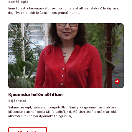
Samfélagið
Einn ljótasti utanvegaakstur sem sögiur fara af átti sér stað við Einhyrning í
dag. Tveir franskir ferðamenn eru grunaðir um …
arrow_forward
Kjósendur hafðir að fíflum
Stjórnmál
Sabine Leskopf, fráfarandi borgarfulltrúi Samfylkingarinnar, segir að þeir
kjósendur sem hafi greitt Sjálfstæðisflokki, Viðreisn eða Framsóknarflokki
atkvæði sitt í borgarstjórnarkosningunum, …