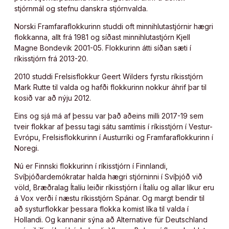
stjórnmál og stefnu danskra stjórnvalda.
Norski Framfaraflokkurinn studdi oft minnihlutastjórnir hægri
flokkanna, allt frá 1981 og síðast minnihlutastjórn Kjell
Magne Bondevik 2001-05. Flokkurinn átti síðan sæti í
ríkisstjórn frá 2013-20.
2010 studdi Frelsisflokkur Geert Wilders fyrstu ríkisstjórn
Mark Rutte til valda og hafði flokkurinn nokkur áhrif þar til
kosið var að nýju 2012.
Eins og sjá má af þessu var það aðeins milli 2017-19 sem
tveir flokkar af þessu tagi sátu samtímis í ríkisstjórn í Vestur-
Evrópu, Frelsisflokkurinn í Austurríki og Framfaraflokkurinn í
Noregi.
Nú er Finnski flokkurinn í ríkisstjórn í Finnlandi,
Svíþjóðardemókratar halda hægri stjórninni í Svíþjóð við
völd, Bræðralag Ítalíu leiðir ríkisstjórn í Ítalíu og allar líkur eru
á Vox verði í næstu ríkisstjórn Spánar. Og margt bendir til
að systurflokkar þessara flokka komist líka til valda í
Hollandi. Og kannanir sýna að Alternative für Deutschland