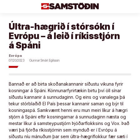
Áfram
að
efni
Últra-hægrið í stórsókn í
Evrópu – á leið í ríkisstjórn
á Spáni
Evrópa
07/20/2023
Gunnar Smári Egilsson
Bannað er að birta skoðanakannanir síðustu vikuna fyrir
kosningar á Spáni. Könnunarfyrirtækin birtu því öll sínar
síðustu kannanir á sunnudaginn. Og eins og vanalega þá
tekur stórblaðið El País þessar kannanir saman og býr til
kosningaspá. Samkvæmt henni eru mun meiri líkur á hægri
stjórn á Spáni eftir kosningarnar á sunnudaginn næsta og
mestar líkur á samsteypustjórn Þjóðarflokksins og Vox. Það
væri þá fjórða ríkisstjórnin sem mynduð er í Evrópu á
síðustu níu mánuðum þar sem últra-hægriflokkur fær sæti í