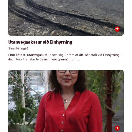
arrow_forward
Utanvegaakstur við Einhyrning
Samfélagið
Einn ljótasti utanvegaakstur sem sögiur fara af átti sér stað við Einhyrning í
dag. Tveir franskir ferðamenn eru grunaðir um …
arrow_forward