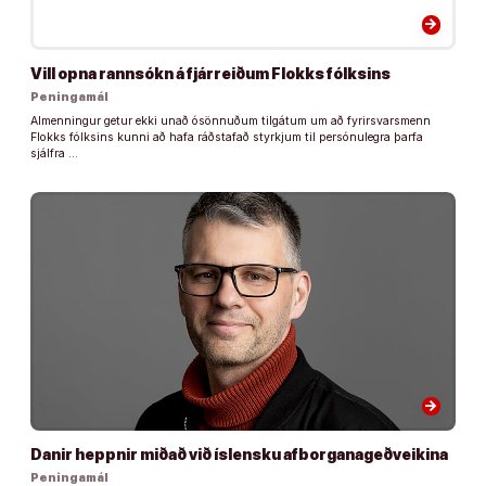
arrow_forward
Vill opna rannsókn á fjárreiðum Flokks fólksins
Peningamál
Almenningur getur ekki unað ósönnuðum tilgátum um að fyrirsvarsmenn
Flokks fólksins kunni að hafa ráðstafað styrkjum til persónulegra þarfa
sjálfra …
arrow_forward
Danir heppnir miðað við íslensku afborganageðveikina
Peningamál