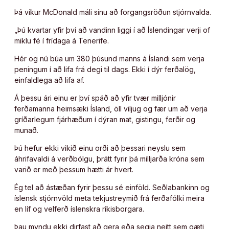
Þá víkur McDonald máli sínu að forgangsröðun stjórnvalda.
„Þú kvartar yfir því að vandinn liggi í að Íslendingar verji of
miklu fé í frídaga á Tenerife.
Hér og nú búa um 380 þúsund manns á Íslandi sem verja
peningum í að lifa frá degi til dags. Ekki í dýr ferðalög,
einfaldlega að lifa af.
Á þessu ári einu er því spáð að yfir tvær milljónir
ferðamanna heimsæki Ísland, öll viljug og fær um að verja
gríðarlegum fjárhæðum í dýran mat, gistingu, ferðir og
munað.
Þú hefur ekki vikið einu orði að þessari neyslu sem
áhrifavaldi á verðbólgu, þrátt fyrir þá milljarða króna sem
varið er með þessum hætti ár hvert.
Ég tel að ástæðan fyrir þessu sé einföld. Seðlabankinn og
íslensk stjórnvöld meta tekjustreymið frá ferðafólki meira
en líf og velferð íslenskra ríkisborgara.
Þau myndu ekki dirfast að gera eða segja neitt sem gæti