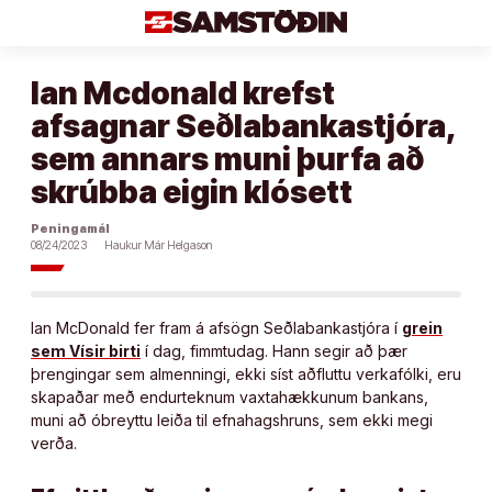
Áfram
að
efni
Ian Mcdonald krefst
afsagnar Seðlabankastjóra,
sem annars muni þurfa að
skrúbba eigin klósett
Peningamál
08/24/2023
Haukur Már Helgason
Ian McDonald fer fram á afsögn Seðlabankastjóra í
grein
sem Vísir birti
í dag, fimmtudag. Hann segir að þær
þrengingar sem almenningi, ekki síst aðfluttu verkafólki, eru
skapaðar með endurteknum vaxtahækkunum bankans,
muni að óbreyttu leiða til efnahagshruns, sem ekki megi
verða.