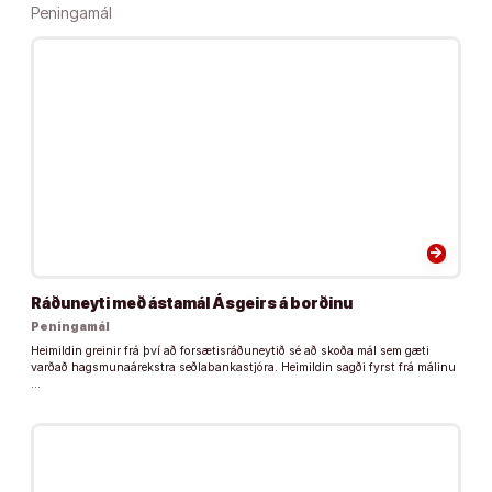
Peningamál
arrow_forward
Ráðuneyti með ástamál Ásgeirs á borðinu
Peningamál
Heimildin greinir frá því að forsætisráðuneytið sé að skoða mál sem gæti
varðað hagsmunaárekstra seðlabankastjóra. Heimildin sagði fyrst frá málinu
…