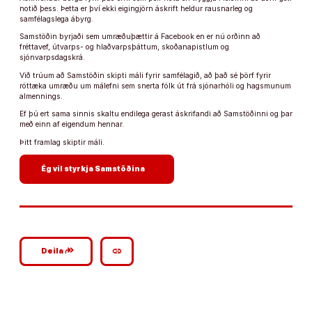
notið þess. Þetta er því ekki eigingjörn áskrift heldur rausnarleg og
samfélagslega ábyrg.
Samstöðin byrjaði sem umræðuþættir á Facebook en er nú orðinn að
fréttavef, útvarps- og hlaðvarpsþáttum, skoðanapistlum og
sjónvarpsdagskrá.
Við trúum að Samstöðin skipti máli fyrir samfélagið, að það sé þörf fyrir
róttæka umræðu um málefni sem snerta fólk út frá sjónarhóli og hagsmunum
almennings.
Ef þú ert sama sinnis skaltu endilega gerast áskrifandi að Samstöðinni og þar
með einn af eigendum hennar.
Þitt framlag skiptir máli.
arrow_forward
Ég vil styrkja Samstöðina
google_plus_reshare
link
Deila