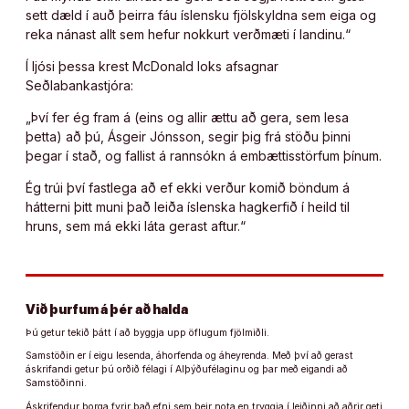
sett dæld í auð þeirra fáu íslensku fjölskyldna sem eiga og
reka nánast allt sem hefur nokkurt verðmæti í landinu.“
Í ljósi þessa krest McDonald loks afsagnar
Seðlabankastjóra:
„Því fer ég fram á (eins og allir ættu að gera, sem lesa
þetta) að þú, Ásgeir Jónsson, segir þig frá stöðu þinni
þegar í stað, og fallist á rannsókn á embættisstörfum þínum.
Ég trúi því fastlega að ef ekki verður komið böndum á
hátterni þitt muni það leiða íslenska hagkerfið í heild til
hruns, sem má ekki láta gerast aftur.“
Við þurfum á þér að halda
Þú getur tekið þátt í að byggja upp öflugum fjölmiðli.
Samstöðin er í eigu lesenda, áhorfenda og áheyrenda. Með því að gerast
áskrifandi getur þú orðið félagi í Alþýðufélaginu og þar með eigandi að
Samstöðinni.
Áskrifendur borga fyrir það efni sem þeir nota en tryggja í leiðinni að aðrir geti