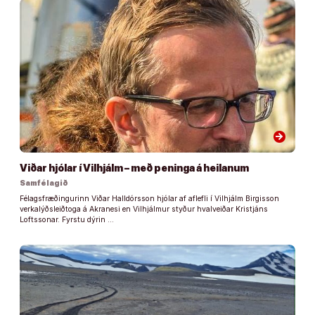
arrow_forward
Viðar hjólar í Vilhjálm – með peninga á heilanum
Samfélagið
Félagsfræðingurinn Viðar Halldórsson hjólar af aflefli í Vilhjálm Birgisson
verkalýðsleiðtoga á Akranesi en Vilhjálmur styður hvalveiðar Kristjáns
Loftssonar. Fyrstu dýrin …