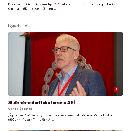
Pistill sem Grímur Atlason hjá Geðhjálp hefur birt fer nú eins og eldur í sinu
um Internetið. Þar gerir Grímur …
Nýjustu fréttir
arrow_forward
Slúðrað með arftaka forseta ASÍ
Verkalýðsmál
„Ég hef verið að velta fyrir mér hvort ekki væri rétt að gefa öðrum kost á
stöðunni,“ segir Finnbjörn A. …