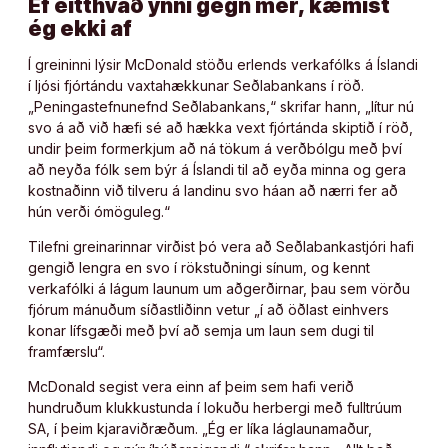
Ef eitthvað ynni gegn mér, kæmist
ég ekki af
Í greininni lýsir McDonald stöðu erlends verkafólks á Íslandi
í ljósi fjórtándu vaxtahækkunar Seðlabankans í röð.
„Peningastefnunefnd Seðlabankans,“ skrifar hann, „lítur nú
svo á að við hæfi sé að hækka vext fjórtánda skiptið í röð,
undir þeim formerkjum að ná tökum á verðbólgu með því
að neyða fólk sem býr á Íslandi til að eyða minna og gera
kostnaðinn við tilveru á landinu svo háan að nærri fer að
hún verði ómöguleg.“
Tilefni greinarinnar virðist þó vera að Seðlabankastjóri hafi
gengið lengra en svo í rökstuðningi sínum, og kennt
verkafólki á lágum launum um aðgerðirnar, þau sem vörðu
fjórum mánuðum síðastliðinn vetur „í að öðlast einhvers
konar lífsgæði með því að semja um laun sem dugi til
framfærslu“.
McDonald segist vera einn af þeim sem hafi verið
hundruðum klukkustunda í lokuðu herbergi með fulltrúum
SA, í þeim kjaraviðræðum. „Ég er líka láglaunamaður,