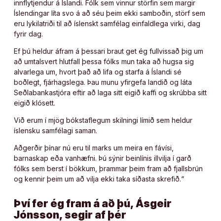
innflytjendur á Íslandi. Fólk sem vinnur störfin sem margir
Íslendingar líta svo á að séu þeim ekki samboðin, störf sem
eru lykilatriði til að íslenskt samfélag einfaldlega virki, dag
fyrir dag.
Ef þú heldur áfram á þessari braut get ég fullvissað þig um
að umtalsvert hlutfall þessa fólks mun taka að hugsa sig
alvarlega um, hvort það að lifa og starfa á Íslandi sé
boðlegt, fjárhagslega. Þau munu yfirgefa landið og láta
Seðlabankastjóra eftir að laga sitt eigið kaffi og skrúbba sitt
eigið klósett.
Við erum í mjög bókstaflegum skilningi límið sem heldur
íslensku samfélagi saman.
Aðgerðir þínar nú eru til marks um meira en fávísi,
barnaskap eða vanhæfni. Þú sýnir beinlínis illvilja í garð
fólks sem berst í bökkum, þrammar þeim fram að fjallsbrún
og kennir þeim um að vilja ekki taka síðasta skrefið.“
Því fer ég fram á að þú, Ásgeir
Jónsson, segir af þér