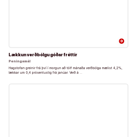
arrow_forward
Lækkun verðbólgu góðar fréttir
Peningamál
Hagstofan greinir frá því í morgun að tólf mánaða verðbólga mæl­ist 4,2%,
lækk­ar um 0,4 pró­sentu­stig frá janúar. Verð á …