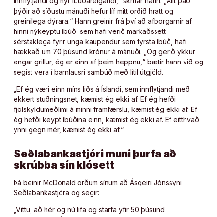
innflytjandi og nýr íbúðareigandi,“ skrifar hann. „Allt það
þýðir að síðustu mánuði hefur líf mitt orðið hratt og
greinilega dýrara.“ Hann greinir frá því að afborgarnir af
hinni nýkeyptu íbúð, sem hafi verið markaðssett
sérstaklega fyrir unga kaupendur sem fyrsta íbúð, hafi
hækkað um 70 þúsund krónur á mánuði. „Og gerið ykkur
engar grillur, ég er einn af þeim heppnu,“ bætir hann við og
segist vera í barnlausri sambúð með lítil útgjöld.
„Ef ég væri einn míns liðs á Íslandi, sem innflytjandi með
ekkert stuðningsnet, kæmist ég ekki af. Ef ég hefði
fjölskyldumeðlimi á minni framfærslu, kæmist ég ekki af. Ef
ég hefði keypt íbúðina einn, kæmist ég ekki af. Ef eitthvað
ynni gegn mér, kæmist ég ekki af.“
Seðlabankastjóri muni þurfa að
skrúbba sín klósett
Þá beinir McDonald orðum sínum að Ásgeiri Jónssyni
Seðlabankastjóra og segir:
„Vittu, að hér og nú lifa og starfa yfir 50 þúsund