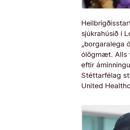
Heilbrigðissta
sjúkrahúsið í 
„borgaralega ó
ólögmæt. Alls
eftir áminning
Stéttarfélag s
United Healthc