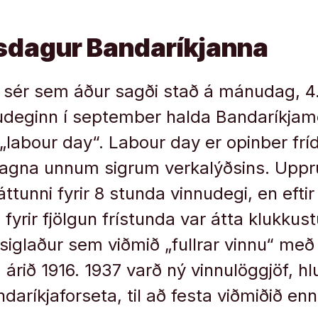
sdagur Bandaríkjanna
 sér sem áður sagði stað á mánudag, 4
udeginn í september halda Bandaríkjam
„labour day“. Labour day er opinber frí
 fagna unnum sigrum verkalýðsins. Uppr
tunni fyrir 8 stunda vinnudegi, en eftir
fyrir fjölgun frístunda var átta klukkus
siglaður sem viðmið „fullrar vinnu“ með 
árið 1916. 1937 varð ný vinnulöggjöf, h
aríkjaforseta, til að festa viðmiðið enn 