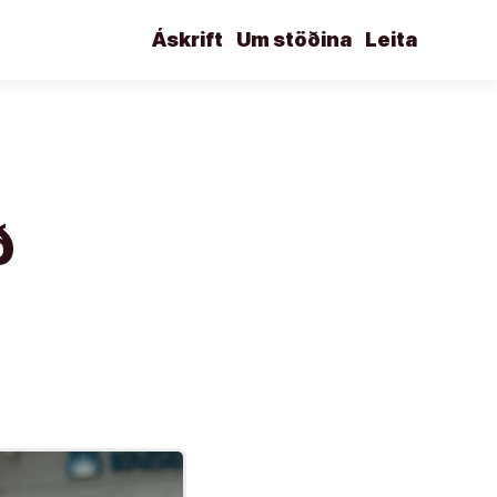
Áskrift
Um stöðina
Leita
ð