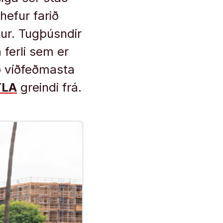
 hefur farið
kur. Tugþúsndir
ferli sem er
að víðfeðmasta
TLA
greindi frá.