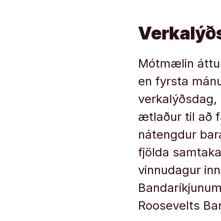
Verkalýð
Mótmælin áttu
en fyrsta mán
verkalýðsdag, 
ætlaður til að
nátengdur barát
fjölda samtaka 
vinnudagur inn
Bandaríkjunum 
Roosevelts Band