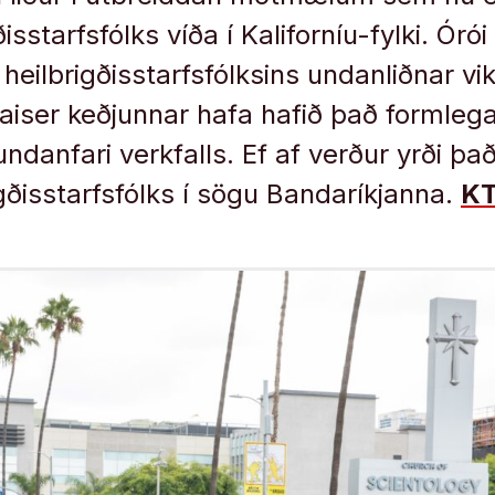
sstarfsfólks víða í Kaliforníu-fylki. Órói
heilbrigðisstarfsfólksins undanliðnar vi
iser keðjunnar hafa hafið það formlega 
ndanfari verkfalls. Ef af verður yrði þ
igðisstarfsfólks í sögu Bandaríkjanna.
K