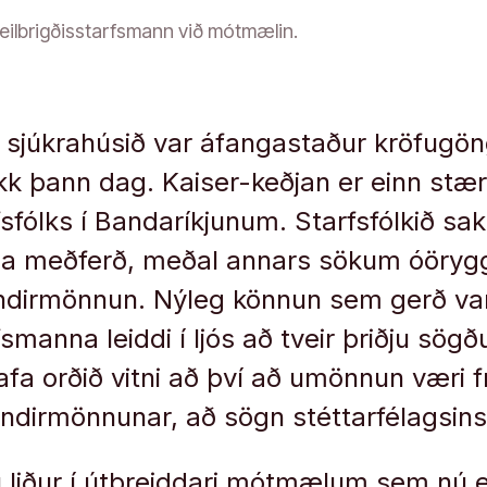
eilbrigðisstarfsmann við mótmælin.
sjúkrahúsið var áfangastaður kröfugö
ekk þann dag. Kaiser-keðjan er einn stær
fsfólks í Bandaríkjunum. Starfsfólkið sak
a meðferð, meðal annars sökum óöryg
ndirmönnun. Nýleg könnun sem gerð v
fsmanna leiddi í ljós að tveir þriðju sögð
fa orðið vitni að því að umönnun væri 
ndirmönnunar, að sögn stéttarfélagsins
liður í útbreiddari mótmælum sem nú e