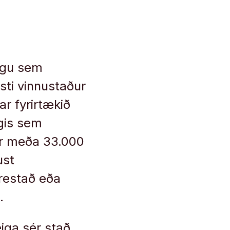
ngu sem
sti vinnustaður
ar fyrirtækið
gis sem
ar meða 33.000
ust
frestað eða
.
iga sér stað