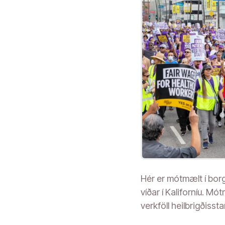
Hér er mótmælt í borg
víðar í Kaliforníu. M
verkföll heilbrigðisst