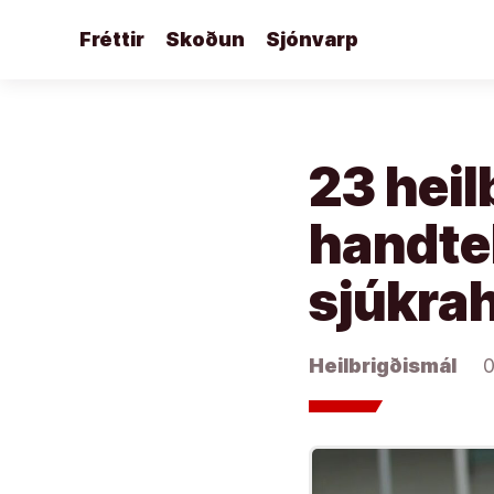
Áfram
Fréttir
Skoðun
Sjónvarp
að
efni
23 hei
handte
sjúkrah
Heilbrigðismál
0