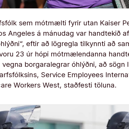
rfsfólk sem mótmælti fyrir utan Kaiser 
Los Angeles á mánudag var handtekið af 
hlýðni“, eftir að lögregla tilkynnti að 
 voru 23 úr hópi mótmælendanna handte
u vegna borgaralegrar óhlýðni, að sögn 
tarfsfólksins, Service Employees Interna
are Workers West, staðfesti töluna.