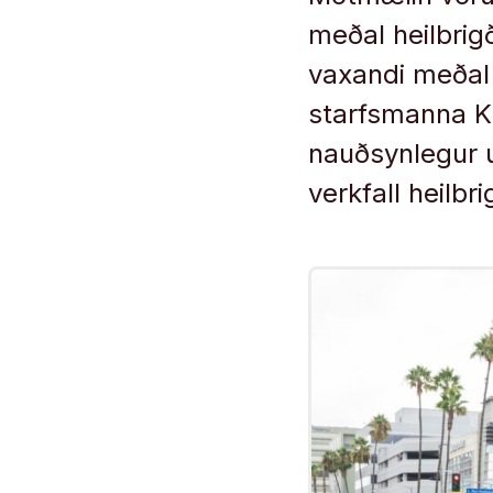
meðal heilbrigði
vaxandi meðal 
starfsmanna Ka
nauðsynlegur u
verkfall heilbr