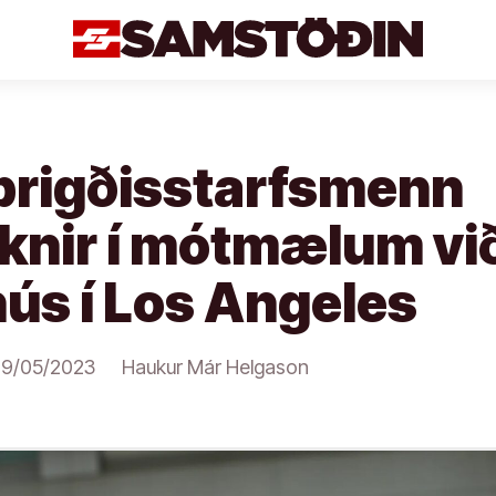
lbrigðisstarfsmenn
knir í mótmælum vi
ús í Los Angeles
9/05/2023
Haukur Már Helgason