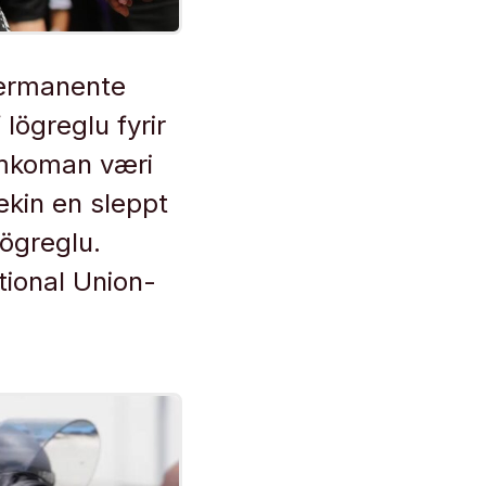
Permanente
lögreglu fyrir
samkoman væri
kin en sleppt
lögreglu.
tional Union-