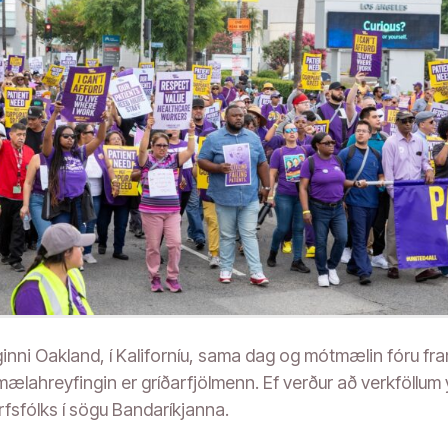
inni Oakland, í Kaliforníu, sama dag og mótmælin fóru fr
ótmælahreyfingin er gríðarfjölmenn. Ef verður að verkföllu
arfsfólks í sögu Bandaríkjanna.