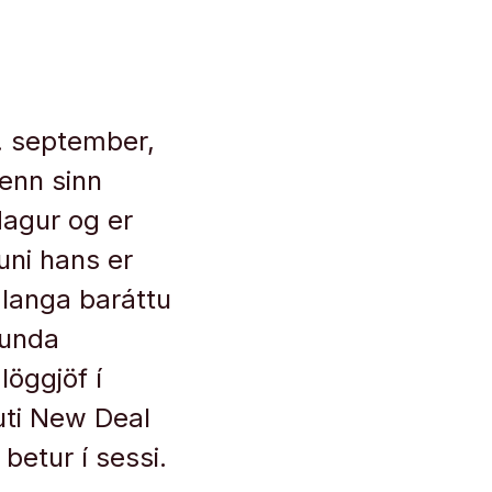
. september,
enn sinn
dagur og er
uni hans er
 langa baráttu
tunda
löggjöf í
luti New Deal
betur í sessi.