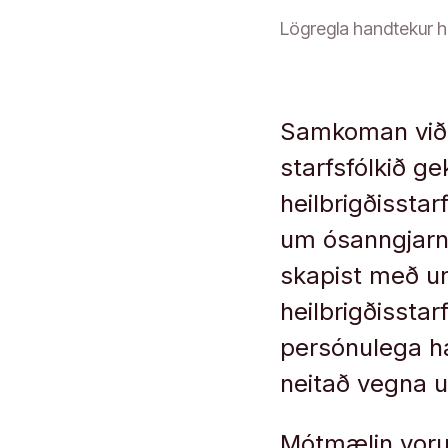
Lögregla handtekur h
Samkoman við 
starfsfólkið g
heilbrigðisstar
um ósanngjarn
skapist með u
heilbrigðisstar
persónulega ha
neitað vegna u
Mótmælin voru 