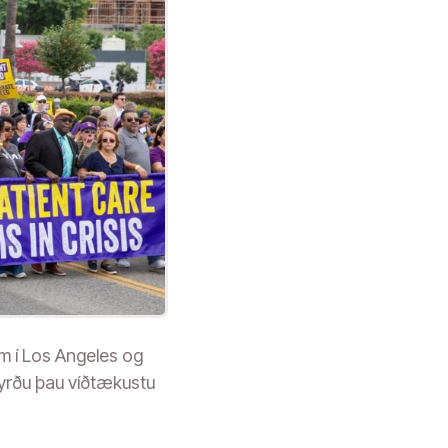
am í Los Angeles og
m yrðu þau víðtækustu