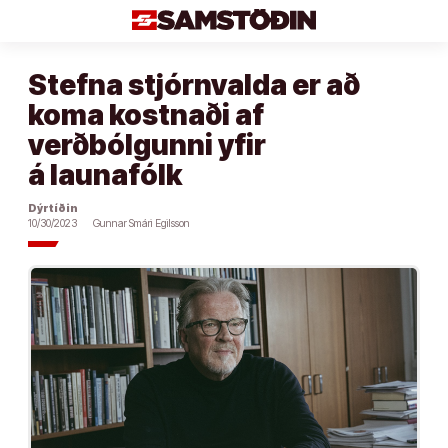
Áfram
að
efni
Stefna stjórnvalda er að
koma kostnaði af
verðbólgunni yfir
á launafólk
Dýrtíðin
10/30/2023
Gunnar Smári Egilsson