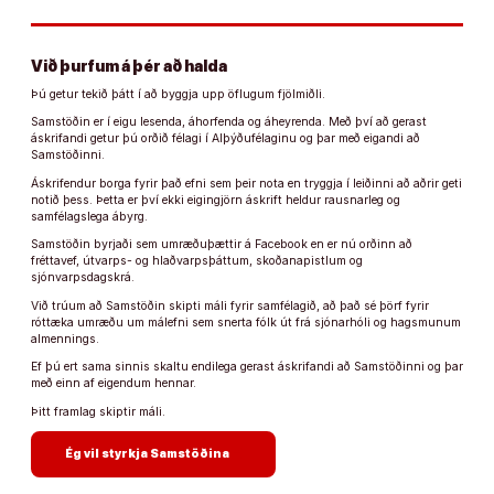
Við þurfum á þér að halda
Þú getur tekið þátt í að byggja upp öflugum fjölmiðli.
Samstöðin er í eigu lesenda, áhorfenda og áheyrenda. Með því að gerast
áskrifandi getur þú orðið félagi í Alþýðufélaginu og þar með eigandi að
Samstöðinni.
Áskrifendur borga fyrir það efni sem þeir nota en tryggja í leiðinni að aðrir geti
notið þess. Þetta er því ekki eigingjörn áskrift heldur rausnarleg og
samfélagslega ábyrg.
Samstöðin byrjaði sem umræðuþættir á Facebook en er nú orðinn að
fréttavef, útvarps- og hlaðvarpsþáttum, skoðanapistlum og
sjónvarpsdagskrá.
Við trúum að Samstöðin skipti máli fyrir samfélagið, að það sé þörf fyrir
róttæka umræðu um málefni sem snerta fólk út frá sjónarhóli og hagsmunum
almennings.
Ef þú ert sama sinnis skaltu endilega gerast áskrifandi að Samstöðinni og þar
með einn af eigendum hennar.
Þitt framlag skiptir máli.
arrow_forward
Ég vil styrkja Samstöðina