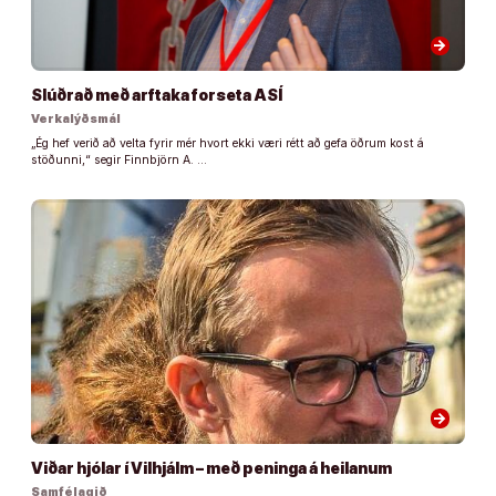
arrow_forward
Slúðrað með arftaka forseta ASÍ
Verkalýðsmál
„Ég hef verið að velta fyrir mér hvort ekki væri rétt að gefa öðrum kost á
stöðunni,“ segir Finnbjörn A. …
arrow_forward
Viðar hjólar í Vilhjálm – með peninga á heilanum
Samfélagið