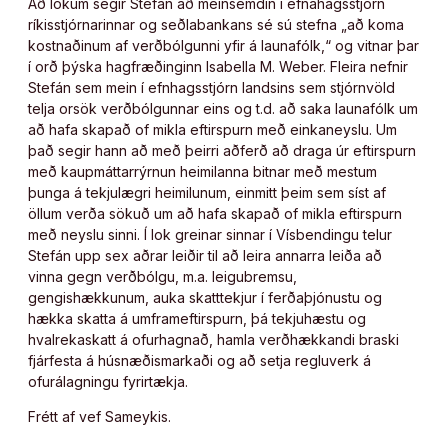
Að lokum segir Stefán að meinsemdin í efnahagsstjórn
ríkisstjórnarinnar og seðlabankans sé sú stefna „að koma
kostnaðinum af verðbólgunni yfir á launafólk,“ og vitnar þar
í orð þýska hagfræðinginn Isabella M. Weber. Fleira nefnir
Stefán sem mein í efnhagsstjórn landsins sem stjórnvöld
telja orsök verðbólgunnar eins og t.d. að saka launafólk um
að hafa skapað of mikla eftirspurn með einkaneyslu. Um
það segir hann að með þeirri aðferð að draga úr eftirspurn
með kaupmáttarrýrnun heimilanna bitnar með mestum
þunga á tekjulægri heimilunum, einmitt þeim sem síst af
öllum verða sökuð um að hafa skapað of mikla eftirspurn
með neyslu sinni. Í lok greinar sinnar í Vísbendingu telur
Stefán upp sex aðrar leiðir til að leira annarra leiða að
vinna gegn verðbólgu, m.a. leigubremsu,
gengishækkunum, auka skatttekjur í ferðaþjónustu og
hækka skatta á umframeftirspurn, þá tekjuhæstu og
hvalrekaskatt á ofurhagnað, hamla verðhækkandi braski
fjárfesta á húsnæðismarkaði og að setja regluverk á
ofurálagningu fyrirtækja.
Frétt af vef Sameykis.