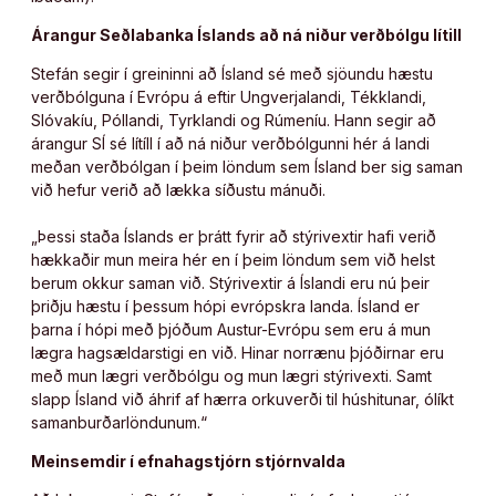
Árangur Seðlabanka Íslands að ná niður verðbólgu lítill
Stefán segir í greininni að Ísland sé með sjöundu hæstu
verðbólguna í Evrópu á eftir Ungverjalandi, Tékklandi,
Slóvakíu, Póllandi, Tyrklandi og Rúmeníu. Hann segir að
árangur SÍ sé lítíll í að ná niður verðbólgunni hér á landi
meðan verðbólgan í þeim löndum sem Ísland ber sig saman
við hefur verið að lækka síðustu mánuði.
„Þessi staða Íslands er þrátt fyrir að stýrivextir hafi verið
hækkaðir mun meira hér en í þeim löndum sem við helst
berum okkur saman við. Stýrivextir á Íslandi eru nú þeir
þriðju hæstu í þessum hópi evrópskra landa. Ísland er
þarna í hópi með þjóðum Austur-Evrópu sem eru á mun
lægra hagsældarstigi en við. Hinar norrænu þjóðirnar eru
með mun lægri verðbólgu og mun lægri stýrivexti. Samt
slapp Ísland við áhrif af hærra orkuverði til húshitunar, ólíkt
samanburðarlöndunum.“
Meinsemdir í efnahagstjórn stjórnvalda