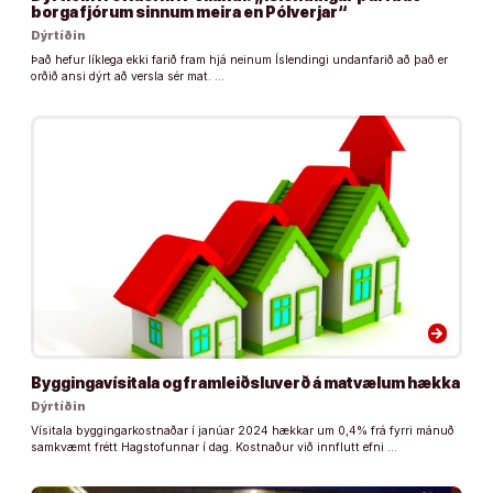
borga fjórum sinnum meira en Pólverjar“
Dýrtíðin
Það hefur líklega ekki farið fram hjá neinum Íslendingi undanfarið að það er
orðið ansi dýrt að versla sér mat. …
arrow_forward
Byggingavísitala og framleiðsluverð á matvælum hækka
Dýrtíðin
Vísitala byggingarkostnaðar í janúar 2024 hækkar um 0,4% frá fyrri mánuð
samkvæmt frétt Hagstofunnar í dag. Kostnaður við innflutt efni …