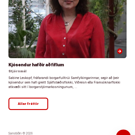
arrow_forward
Kjósendur hafðir að fíflum
Stjórnmál
Sabine Leskopf, fráfarandi borgarfulltrúi Samfylkingarinnar, segir að þeir
kjósendur sem hafi greitt Sjálfstæðisflokki, Viðreisn eða Framsóknarflokki
atkvæði sitt í borgarstjórnarkosningunum, …
Allar fréttir
Samstöðin © 2026