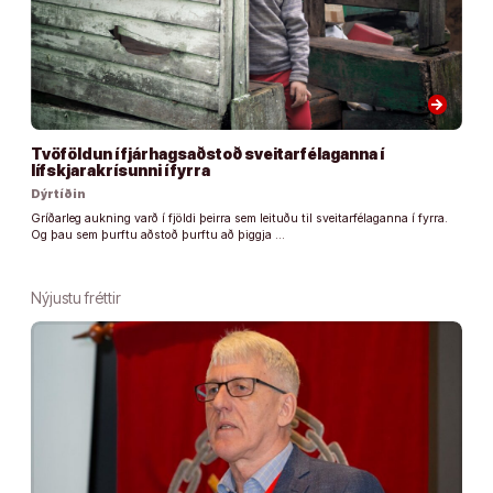
arrow_forward
Tvöföldun í fjárhagsaðstoð sveitarfélaganna í
lífskjarakrísunni í fyrra
Dýrtíðin
Gríðarleg aukning varð í fjöldi þeirra sem leituðu til sveitarfélaganna í fyrra.
Og þau sem þurftu aðstoð þurftu að þiggja …
Nýjustu fréttir