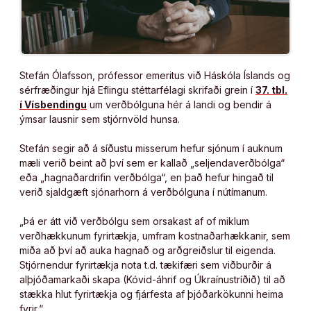
Stefán Ólafsson, prófessor emeritus við Háskóla Íslands og
sérfræðingur hjá Eflingu stéttarfélagi skrifaði grein í
37. tbl.
í Vísbendingu
um verðbólguna hér á landi og bendir á
ýmsar lausnir sem stjórnvöld hunsa.
Stefán segir að á síðustu misserum hefur sjónum í auknum
mæli verið beint að því sem er kallað „seljendaverðbólga“
eða „hagnaðardrifin verðbólga“, en það hefur hingað til
verið sjaldgæft sjónarhorn á verðbólguna í nútímanum.
„Þá er átt við verðbólgu sem orsakast af of miklum
verðhækkunum fyrirtækja, umfram kostnaðarhækkanir, sem
miða að því að auka hagnað og arðgreiðslur til eigenda.
Stjórnendur fyrirtækja nota t.d. tækifæri sem viðburðir á
alþjóðamarkaði skapa (Kóvid-áhrif og Úkraínustríðið) til að
stækka hlut fyrirtækja og fjárfesta af þjóðarkökunni heima
fyrir.“