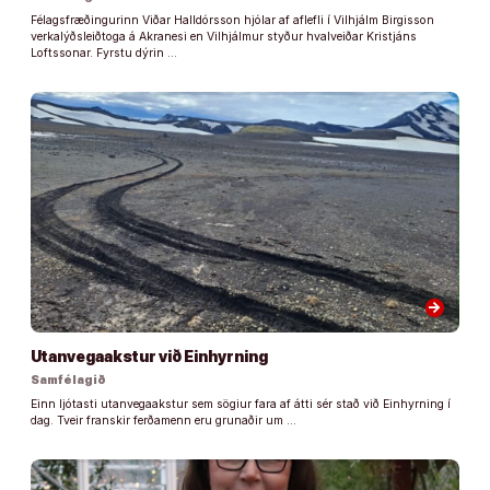
Félagsfræðingurinn Viðar Halldórsson hjólar af aflefli í Vilhjálm Birgisson
verkalýðsleiðtoga á Akranesi en Vilhjálmur styður hvalveiðar Kristjáns
Loftssonar. Fyrstu dýrin …
arrow_forward
Utanvegaakstur við Einhyrning
Samfélagið
Einn ljótasti utanvegaakstur sem sögiur fara af átti sér stað við Einhyrning í
dag. Tveir franskir ferðamenn eru grunaðir um …