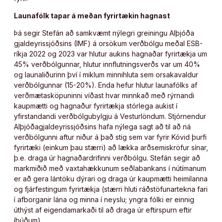
Launafólk tapar á meðan fyrirtækin hagnast
Þá segir Stefán að samkvæmt nýlegri greiningu Alþjóða
gjaldeyrissjóðsins (IMF) á orsökum verðbólgu meðal ESB-
ríkja 2022 og 2023 var hlutur aukins hagnaðar fyrirtækja um
45% verðbólgunnar, hlutur innflutningsverðs var um 40%
og launaliðurinn því í miklum minnihluta sem orsakavaldur
verðbólgunnar (15-20%). Enda hefur hlutur launafólks af
verðmætasköpuninni víðast hvar minnkað með rýrnandi
kaupmætti og hagnaður fyrirtækja stórlega aukist í
yfirstandandi verðbólgubylgju á Vesturlöndum. Stjórnendur
Alþjóðagjaldeyrissjóðsins hafa nýlega sagt að til að ná
verðbólgunni aftur niður á það stig sem var fyrir Kóvid þurfi
fyrirtæki (einkum þau stærri) að lækka arðsemiskröfur sínar,
þ.e. draga úr hagnaðardrifinni verðbólgu. Stefán segir að
markmiðið með vaxtahækkunum seðlabankans í nútímanum
er að gera lántöku dýrari og draga úr kaupmætti heimilanna
og fjárfestingum fyrirtækja (stærri hluti ráðstöfunartekna fari
í afborganir lána og minna í neyslu; yngra fólki er einnig
úthýst af eigendamarkaði til að draga úr eftirspurn eftir
íbúðum).