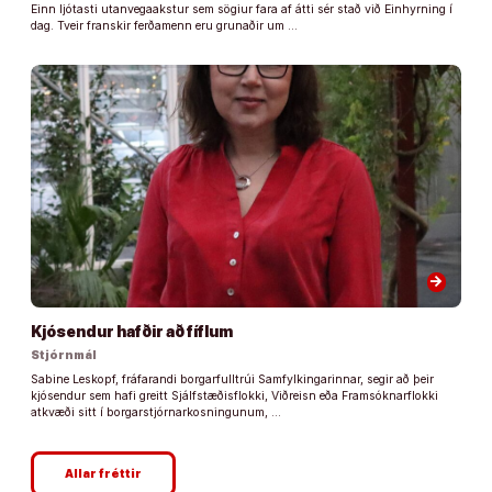
Einn ljótasti utanvegaakstur sem sögiur fara af átti sér stað við Einhyrning í
dag. Tveir franskir ferðamenn eru grunaðir um …
arrow_forward
Kjósendur hafðir að fíflum
Stjórnmál
Sabine Leskopf, fráfarandi borgarfulltrúi Samfylkingarinnar, segir að þeir
kjósendur sem hafi greitt Sjálfstæðisflokki, Viðreisn eða Framsóknarflokki
atkvæði sitt í borgarstjórnarkosningunum, …
Allar fréttir