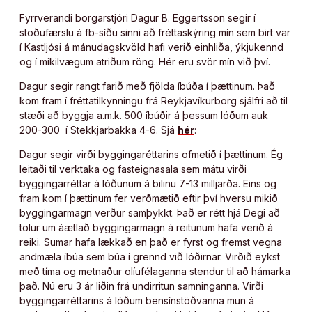
Fyrrverandi borgarstjóri Dagur B. Eggertsson segir í
stöðufærslu á fb-síðu sinni að fréttaskýring mín sem birt var
í Kastljósi á mánudagskvöld hafi verið einhliða, ýkjukennd
og í mikilvægum atriðum röng. Hér eru svör mín við því.
Dagur segir rangt farið með fjölda íbúða í þættinum. Það
kom fram í fréttatilkynningu frá Reykjavíkurborg sjálfri að til
stæði að byggja a.m.k. 500 íbúðir á þessum lóðum auk
200-300 í Stekkjarbakka 4-6. Sjá
hér
:
Dagur segir virði byggingaréttarins ofmetið í þættinum. Ég
leitaði til verktaka og fasteignasala sem mátu virði
byggingarréttar á lóðunum á bilinu 7-13 milljarða. Eins og
fram kom í þættinum fer verðmætið eftir því hversu mikið
byggingarmagn verður samþykkt. Það er rétt hjá Degi að
tölur um áætlað byggingarmagn á reitunum hafa verið á
reiki. Sumar hafa lækkað en það er fyrst og fremst vegna
andmæla íbúa sem búa í grennd við lóðirnar. Virðið eykst
með tíma og metnaður olíufélaganna stendur til að hámarka
það. Nú eru 3 ár liðin frá undirritun samninganna. Virði
byggingarréttarins á lóðum bensínstöðvanna mun á