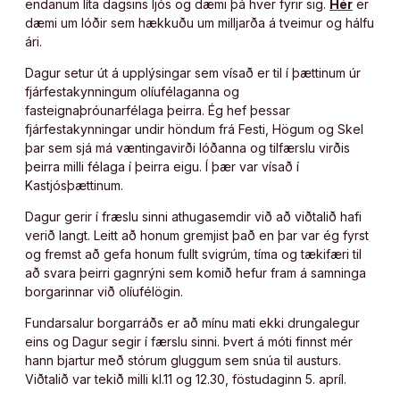
endanum líta dagsins ljós og dæmi þá hver fyrir sig.
Hér
er
dæmi um lóðir sem hækkuðu um milljarða á tveimur og hálfu
ári.
Dagur setur út á upplýsingar sem vísað er til í þættinum úr
fjárfestakynningum olíufélaganna og
fasteignaþróunarfélaga þeirra. Ég hef þessar
fjárfestakynningar undir höndum frá Festi, Högum og Skel
þar sem sjá má væntingavirði lóðanna og tilfærslu virðis
þeirra milli félaga í þeirra eigu. Í þær var vísað í
Kastjósþættinum.
Dagur gerir í fræslu sinni athugasemdir við að viðtalið hafi
verið langt. Leitt að honum gremjist það en þar var ég fyrst
og fremst að gefa honum fullt svigrúm, tíma og tækifæri til
að svara þeirri gagnrýni sem komið hefur fram á samninga
borgarinnar við olíufélögin.
Fundarsalur borgarráðs er að mínu mati ekki drungalegur
eins og Dagur segir í færslu sinni. Þvert á móti finnst mér
hann bjartur með stórum gluggum sem snúa til austurs.
Viðtalið var tekið milli kl.11 og 12.30, föstudaginn 5. apríl.