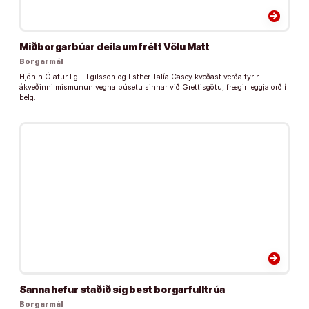
arrow_forward
Miðborgarbúar deila um frétt Völu Matt
Borgarmál
Hjónin Ólafur Egill Egilsson og Esther Talía Casey kveðast verða fyrir
ákveðinni mismunun vegna búsetu sinnar við Grettisgötu, frægir leggja orð í
belg.
arrow_forward
Sanna hefur staðið sig best borgarfulltrúa
Borgarmál