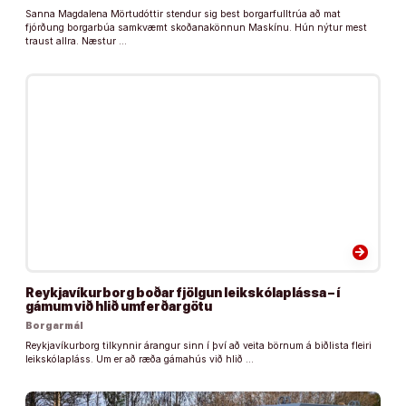
Sanna Magdalena Mörtudóttir stendur sig best borgarfulltrúa að mat
fjórðung borgarbúa samkvæmt skoðanakönnun Maskínu. Hún nýtur mest
traust allra. Næstur …
arrow_forward
Reykjavíkurborg boðar fjölgun leikskólaplássa – í
gámum við hlið umferðargötu
Borgarmál
Reykjavíkurborg tilkynnir árangur sinn í því að veita börnum á biðlista fleiri
leikskólapláss. Um er að ræða gámahús við hlið …