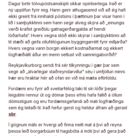
Dagur birtir tölvupóstsamskipti okkar opinberlega. Það er
ný upplifun fyrir mig. Hann gerir athugasemd við að ég hafi
ekki greint frá innihaldi póstsins í þættinum þar vísar hann í
lið í samþykktinni sem hann segir alveg skýra að „einungis
verði krafist greiðslu gatnagerðargjalda af hendi
lóðarhafa“. Hvers vegna stóð ekki skýrar í samþykktinni að
til stæði að gefa olíufélögunum byggingarrétt fyrir milljarða?
Hvers vegna vann borgin ekkert kostnaðarmat og ekkert
lögfræðiálit áður en menn settust við samningaborðið?
Reykjavíkurborg sendi frá sér tilkynningu í gær þar sem
segir að „alvarlegar staðreyndarvillur“ séu í umfjöllun minni.
Þær eru hraktar hér að ofan en við má mæta eftirtöldu:
Fordæmi eru fyrir að sveitarfélög taki til sín lóðir þegar
leigutími rennur út og dómar þess efnis hafa fallið á öllum
dómsstigum og eru fordæmisgefandi að mati lögfræðinga
sem ég leitaði til. Það hefur gerst og heldur áfram að gerast
sbr
.
Í gögnum máls er hvergi að finna neitt mat á því að reyna
þessa leið borgarbúum til hagsbóta á móti því að gera það