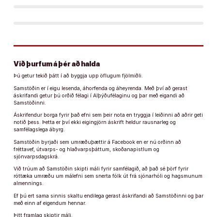
Við þurfum á þér að halda
Þú getur tekið þátt í að byggja upp öflugum fjölmiðli.
Samstöðin er í eigu lesenda, áhorfenda og áheyrenda. Með því að gerast
áskrifandi getur þú orðið félagi í Alþýðufélaginu og þar með eigandi að
Samstöðinni.
Áskrifendur borga fyrir það efni sem þeir nota en tryggja í leiðinni að aðrir geti
notið þess. Þetta er því ekki eigingjörn áskrift heldur rausnarleg og
samfélagslega ábyrg.
Samstöðin byrjaði sem umræðuþættir á Facebook en er nú orðinn að
fréttavef, útvarps- og hlaðvarpsþáttum, skoðanapistlum og
sjónvarpsdagskrá.
Við trúum að Samstöðin skipti máli fyrir samfélagið, að það sé þörf fyrir
róttæka umræðu um málefni sem snerta fólk út frá sjónarhóli og hagsmunum
almennings.
Ef þú ert sama sinnis skaltu endilega gerast áskrifandi að Samstöðinni og þar
með einn af eigendum hennar.
Þitt framlag skiptir máli.