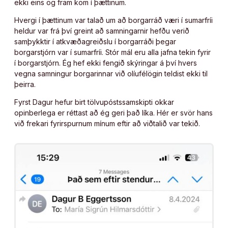
ekki eins og fram kom í þættinum.
Hvergi í þættinum var talað um að borgarráð væri í sumarfríi
heldur var frá því greint að samningarnir hefðu verið
samþykktir í atkvæðagreiðslu í borgarráði þegar
borgarstjórn var í sumarfríi. Stór mál eru alla jafna tekin fyrir
í borgarstjórn. Ég hef ekki fengið skýringar á því hvers
vegna samningur borgarinnar við olíufélögin teldist ekki til
þeirra.
Fyrst Dagur hefur birt tölvupóstssamskipti okkar
opinberlega er réttast að ég geri það líka. Hér er svör hans
við frekari fyrirspurnum mínum eftir að viðtalið var tekið.