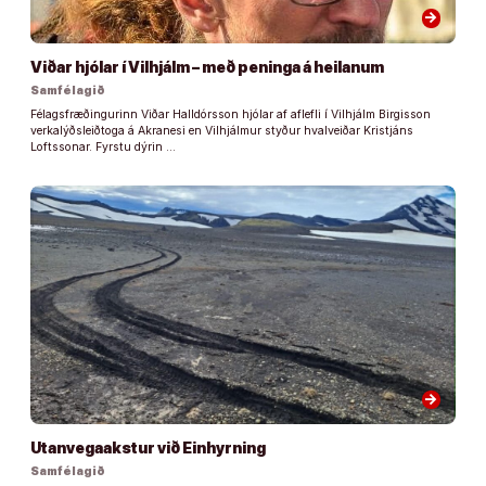
arrow_forward
Viðar hjólar í Vilhjálm – með peninga á heilanum
Samfélagið
Félagsfræðingurinn Viðar Halldórsson hjólar af aflefli í Vilhjálm Birgisson
verkalýðsleiðtoga á Akranesi en Vilhjálmur styður hvalveiðar Kristjáns
Loftssonar. Fyrstu dýrin …
arrow_forward
Utanvegaakstur við Einhyrning
Samfélagið