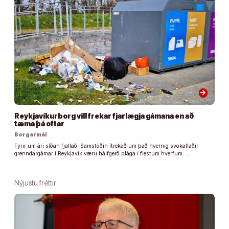
arrow_forward
Reykjavíkurborg vill frekar fjarlægja gámana en að
tæma þá oftar
Borgarmál
Fyrir um ári síðan fjallaði Samstöðin ítrekað um það hvernig svokallaðir
grenndargámar í Reykjavík væru hálfgerð plága í flestum hverfum. …
Nýjustu fréttir