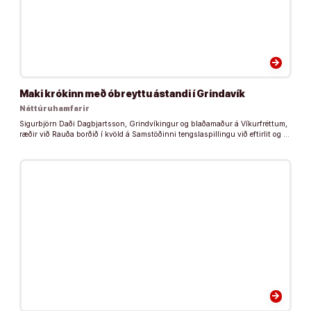
arrow_forward
Maki krókinn með óbreyttu ástandi í Grindavík
Náttúruhamfarir
Sigurbjörn Daði Dagbjartsson, Grindvíkingur og blaðamaður á Víkurfréttum,
ræðir við Rauða borðið í kvöld á Samstöðinni tengslaspillingu við eftirlit og …
arrow_forward