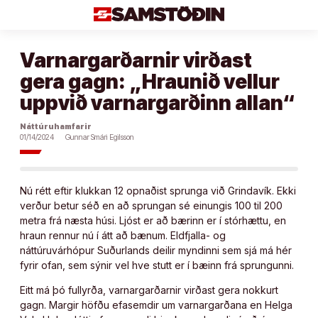
Áfram
að
efni
Varnargarðarnir virðast
gera gagn: „Hraunið vellur
uppvið varnargarðinn allan“
Náttúruhamfarir
01/14/2024
Gunnar Smári Egilsson
Nú rétt eftir klukkan 12 opnaðist sprunga við Grindavík. Ekki
verður betur séð en að sprungan sé einungis 100 til 200
metra frá næsta húsi. Ljóst er að bærinn er í stórhættu, en
hraun rennur nú í átt að bænum. Eldfjalla- og
náttúruvárhópur Suðurlands deilir myndinni sem sjá má hér
fyrir ofan, sem sýnir vel hve stutt er í bæinn frá sprungunni.
Eitt má þó fullyrða, varnargarðarnir virðast gera nokkurt
gagn. Margir höfðu efasemdir um varnargarðana en Helga