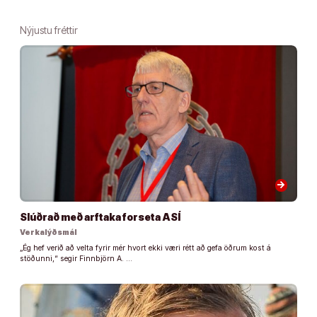
Nýjustu fréttir
arrow_forward
Slúðrað með arftaka forseta ASÍ
Verkalýðsmál
„Ég hef verið að velta fyrir mér hvort ekki væri rétt að gefa öðrum kost á
stöðunni,“ segir Finnbjörn A. …