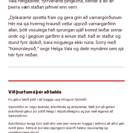
Vala Helgadóttir, fyrrverandi þingkona, bendir á að án
þeirra væri staðan jafnvel enn verri.
„Djókararnir spretta fram og gera grín að varnargörðunum.
Hér má sjá hvernig hraunið vellur uppvið varnargarðinn
allan, þótt vissulega hafi sprungan sjálf komist leiðar sinnar
undir og í gegnum garðinn á einum stað. Það er staður og
stund fyrir djókið, bara mögulega ekki núna. Sorrý með
“húmorsleysið,“ segir Helga Vala og deilir myndinni sem sjá
hér fyrir neðan.
Við þurfum á þér að halda
Þú getur tekið þátt í að byggja upp öflugum fjölmiðli.
Samstöðin er í eigu lesenda, áhorfenda og áheyrenda. Með því að gerast
áskrifandi getur þú orðið félagi í Alþýðufélaginu og þar með eigandi að
Samstöðinni.
Áskrifendur borga fyrir það efni sem þeir nota en tryggja í leiðinni að aðrir geti
notið þess. Þetta er því ekki eigingjörn áskrift heldur rausnarleg og
samfélagslega ábyrg.