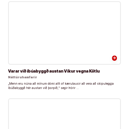
arrow_forward
Varar við íbúabyggð austan Víkur vegna Kötlu
Náttúruhamfarir
„Menn eru núna að mínum dómi allt of kærulausir að vera að skipuleggja
íbúðabyggð hér austan við þorpið,“ segir Þórir …