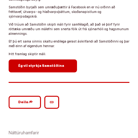
Samstöðin byrjaði sem umræðuþættir á Facebook en er nú orðinn að
fréttavef, útvarps- og hlaðvarpsþáttum, skoðanapistlum og
sjónvarpsdagskrá.
Við trúum að Samstöðin skipti máli fyrir samfélagið, að það sé þörf fyrir
róttæka umræðu um málefni sem snerta fólk út frá sjónarhóli og hagsmunum
almennings.
Ef þú ert sama sinnis skaltu endilega gerast áskrifandi að Samstöðinni og þar
með einn af eigendum hennar.
Þitt framlag skiptir máli.
arrow_forward
Ég vil styrkja Samstöðina
google_plus_reshare
link
Deila
Náttúruhamfarir