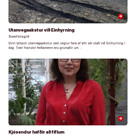
arrow_forward
Utanvegaakstur við Einhyrning
Samfélagið
Einn ljótasti utanvegaakstur sem sögiur fara af átti sér stað við Einhyrning í
dag. Tveir franskir ferðamenn eru grunaðir um …
arrow_forward
Kjósendur hafðir að fíflum