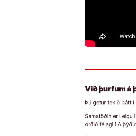
Við þurfum á 
Þú getur tekið þátt 
Samstöðin er í eigu
orðið félagi í Alþýð