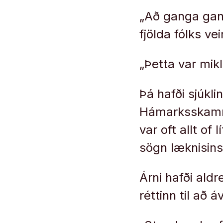
„Að ganga gan
fjölda fólks ve
„Þetta var mikl
Þá hafði sjúkl
Hámarksskammt
var oft allt of
sögn læknisins
Árni hafði ald
réttinn til að áv