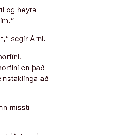
ti og heyra
eim.“
,“ segir Árni.
orfíni.
orfíni en það
einstaklinga að
nn missti