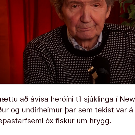
ttu að ávísa heróíni til sjúklinga í New 
ur og undirheimur þar sem tekist var á
æpastarfsemi óx fiskur um hrygg.