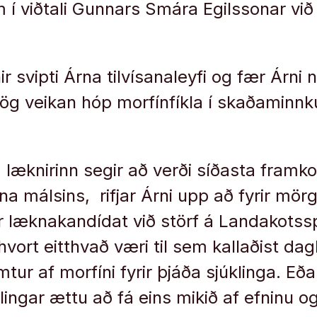
 í viðtali Gunnars Smára Egilssonar vi
 svipti Árna tilvísanaleyfi og fær Árni 
ög veikan hóp morfínfíkla í skaðaminnk
m læknirinn segir að verði síðasta framk
na málsins, rifjar Árni upp að fyrir mö
 læknakandídat við störf á Landakotsspí
vort eitthvað væri til sem kallaðist dag
r af morfíni fyrir þjáða sjúklinga. Eða
lingar ættu að fá eins mikið af efninu o