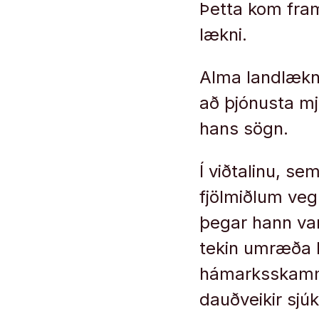
Þetta kom fram
lækni.
Alma landlæknir
að þjónusta mj
hans sögn.
Í viðtalinu, se
fjölmiðlum veg
þegar hann var
tekin umræða h
hámarksskammtu
dauðveikir sjúk