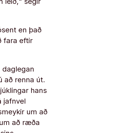
 leið,“ segir
rósent en það
fara eftir
u daglegan
 að renna út.
sjúklingar hans
 jafnvel
 smeykir um að
r um að ræða