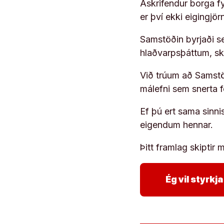
Áskrifendur borga fyr
er því ekki eigingjö
Samstöðin byrjaði s
hlaðvarpsþáttum, s
Við trúum að Samstöð
málefni sem snerta 
Ef þú ert sama sinni
eigendum hennar.
Þitt framlag skiptir m
Ég vil styrk