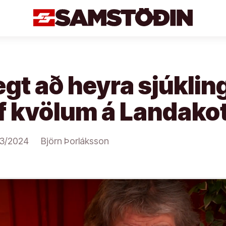
gt að heyra sjúkli
f kvölum á Landakot
3/2024
Björn Þorláksson