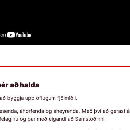
þér að halda
í að byggja upp öflugum fjölmiðli.
 lesenda, áhorfenda og áheyrenda. Með því að gerast á
ufélaginu og þar með eigandi að Samstöðinni.