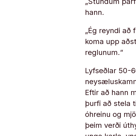
„Stundum þarf 
hann.
„Ég reyndi að 
koma upp aðstæ
reglunum.“
Lyfseðlar 50-
neysæluskammt 
Eftir að hann m
þurfi að stela 
óhreinu og mjö
þeim verði úth