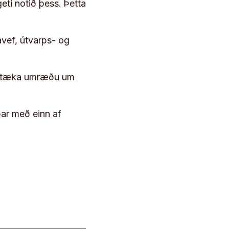
geti notið þess. Þetta
vef, útvarps- og
 róttæka umræðu um
þar með einn af