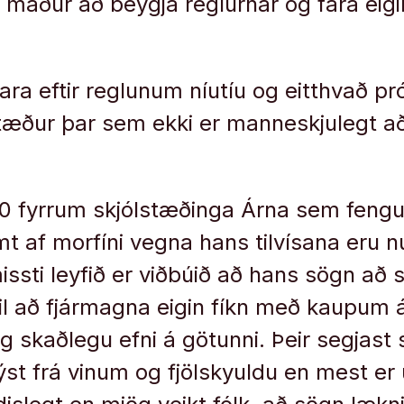
maður að beygja reglurnar og fara eigin
fara eftir reglunum níutíu og eitthvað p
ður þar sem ekki er manneskjulegt að 
60 fyrrum skjólstæðinga Árna sem feng
af morfíni vegna hans tilvísana eru nú
issti leyfið er viðbúið að hans sögn að 
til að fjármagna eigin fíkn með kaupum á
g skaðlegu efni á götunni. Þeir segjast
ýst frá vinum og fjölskyuldu en mest e