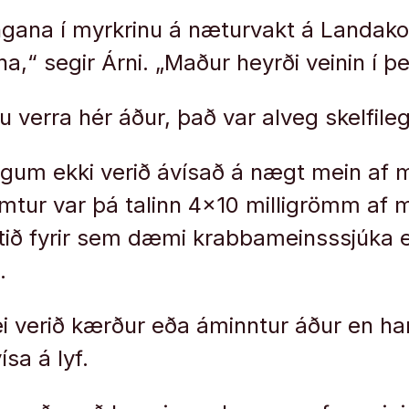
gana í myrkrinu á næturvakt á Landako
ina,“ segir Árni. „Maður heyrði veinin í þ
u verra hér áður, það var alveg skelfilegt
ingum ekki verið ávísað á nægt mein af m
ur var þá talinn 4×10 milligrömm af m
 lítið fyrir sem dæmi krabbameinsssjúka 
.
rei verið kærður eða áminntur áður en ha
ísa á lyf.