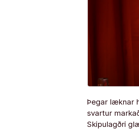
Þegar læknar hæ
svartur markað
Skipulagðri gl