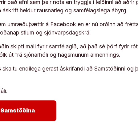
ir það efni sem þeir nota en tryggja í leiðinni að aðrir 
rn áskrift heldur rausnarleg og samfélagslega ábyrg.
em umræðuþættir á Facebook en er nú orðinn að frétta
koðanapistlum og sjónvarpsdagskrá.
in skipti máli fyrir samfélagið, að það sé þörf fyrir
fólk út frá sjónarhóli og hagsmunum almennings.
s skaltu endilega gerast áskrifandi að Samstöðinni og 
áli.
arrow_forward
ja Samstöðina