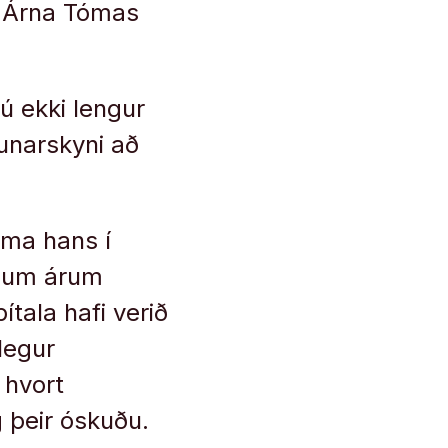
ð Árna Tómas
nú ekki lengur
unarskyni að
oma hans í
rgum árum
tala hafi verið
legur
 hvort
g þeir óskuðu.