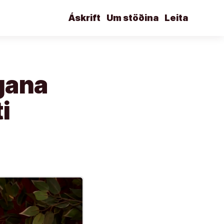
Áskrift
Um stöðina
Leita
ngana
i