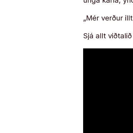
unga karla, ynd
„Mér verður ill
Sjá allt viðtalið