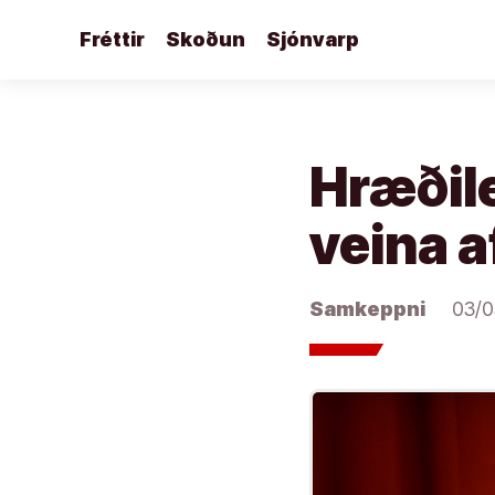
Áfram
Fréttir
Skoðun
Sjónvarp
að
efni
Hræðile
veina a
Samkeppni
03/0