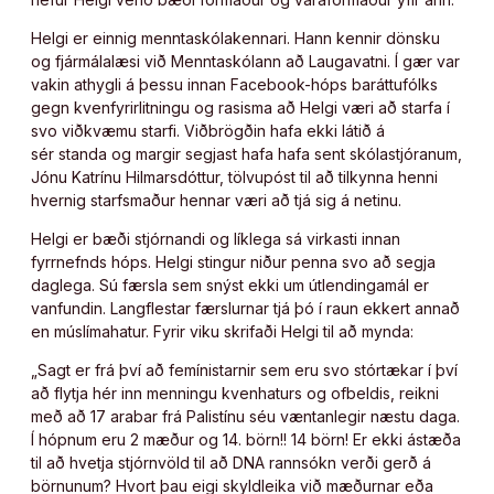
Helgi er einnig menntaskólakennari. Hann kennir dönsku
og fjármálalæsi við Menntaskólann að Laugavatni. Í gær var
vakin athygli á þessu innan Facebook-hóps baráttufólks
gegn kvenfyrirlitningu og rasisma að Helgi væri að starfa í
svo viðkvæmu starfi. Viðbrögðin hafa ekki látið á
sér standa og margir segjast hafa hafa sent skólastjóranum,
Jónu Katrínu Hilmarsdóttur, tölvupóst til að tilkynna henni
hvernig starfsmaður hennar væri að tjá sig á netinu.
Helgi er bæði stjórnandi og líklega sá virkasti innan
fyrrnefnds hóps. Helgi stingur niður penna svo að segja
daglega. Sú færsla sem snýst ekki um útlendingamál er
vanfundin. Langflestar færslurnar tjá þó í raun ekkert annað
en múslímahatur. Fyrir viku skrifaði Helgi til að mynda:
„Sagt er frá því að femínistarnir sem eru svo stórtækar í því
að flytja hér inn menningu kvenhaturs og ofbeldis, reikni
með að 17 arabar frá Palistínu séu væntanlegir næstu daga.
Í hópnum eru 2 mæður og 14. börn!! 14 börn! Er ekki ástæða
til að hvetja stjórnvöld til að DNA rannsókn verði gerð á
börnunum? Hvort þau eigi skyldleika við mæðurnar eða