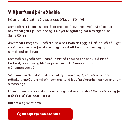
Við þurfum á þér að halda
Þú getur tekið þátt í að byggja upp öflugum fjölmiðli.
Samstöðin er í eigu lesenda, áhorfenda og áheyrenda. Með því að gerast
áskrifandi getur þú orðið félagi í Alþýðufélaginu og þar með eigandi að
Samstöðinni.
Áskrifendur borga fyrir það efni sem þeir nota en tryggja í leiðinni að aðrir geti
notið þess. Þetta er því ekki eigingjörn áskrift heldur rausnarleg og
samfélagslega ábyrg.
Samstöðin byrjaði sem umræðuþættir á Facebook en er nú orðinn að
fréttavef, útvarps- og hlaðvarpsþáttum, skoðanapistlum og
sjónvarpsdagskrá.
Við trúum að Samstöðin skipti máli fyrir samfélagið, að það sé þörf fyrir
róttæka umræðu um málefni sem snerta fólk út frá sjónarhóli og hagsmunum
almennings.
Ef þú ert sama sinnis skaltu endilega gerast áskrifandi að Samstöðinni og þar
með einn af eigendum hennar.
Þitt framlag skiptir máli.
arrow_forward
Ég vil styrkja Samstöðina