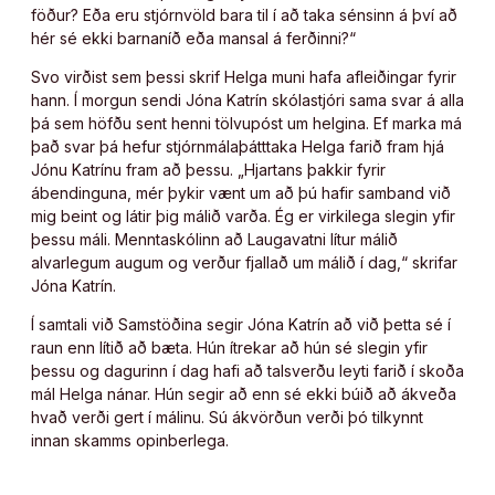
föður? Eða eru stjórnvöld bara til í að taka sénsinn á því að
hér sé ekki barnaníð eða mansal á ferðinni?“
Svo virðist sem þessi skrif Helga muni hafa afleiðingar fyrir
hann. Í morgun sendi Jóna Katrín skólastjóri sama svar á alla
þá sem höfðu sent henni tölvupóst um helgina. Ef marka má
það svar þá hefur stjórnmálaþátttaka Helga farið fram hjá
Jónu Katrínu fram að þessu. „Hjartans þakkir fyrir
ábendinguna, mér þykir vænt um að þú hafir samband við
mig beint og látir þig málið varða. Ég er virkilega slegin yfir
þessu máli. Menntaskólinn að Laugavatni lítur málið
alvarlegum augum og verður fjallað um málið í dag,“ skrifar
Jóna Katrín.
Í samtali við Samstöðina segir Jóna Katrín að við þetta sé í
raun enn lítið að bæta. Hún ítrekar að hún sé slegin yfir
þessu og dagurinn í dag hafi að talsverðu leyti farið í skoða
mál Helga nánar. Hún segir að enn sé ekki búið að ákveða
hvað verði gert í málinu. Sú ákvörðun verði þó tilkynnt
innan skamms opinberlega.