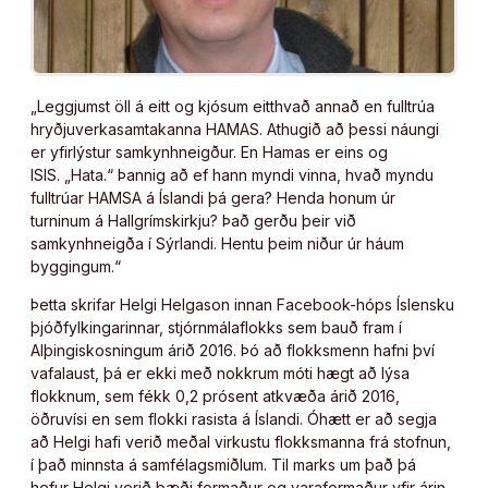
„Leggjumst öll á eitt og kjósum eitthvað annað en fulltrúa
hryðjuverkasamtakanna HAMAS. Athugið að þessi náungi
er yfirlýstur samkynhneigður. En Hamas er eins og
ISIS. „Hata.“ Þannig að ef hann myndi vinna, hvað myndu
fulltrúar HAMSA á Íslandi þá gera? Henda honum úr
turninum á Hallgrímskirkju? Það gerðu þeir við
samkynhneigða í Sýrlandi. Hentu þeim niður úr háum
byggingum.“
Þetta skrifar Helgi Helgason innan Facebook-hóps Íslensku
þjóðfylkingarinnar, stjórnmálaflokks sem bauð fram í
Alþingiskosningum árið 2016. Þó að flokksmenn hafni því
vafalaust, þá er ekki með nokkrum móti hægt að lýsa
flokknum, sem fékk 0,2 prósent atkvæða árið 2016,
öðruvísi en sem flokki rasista á Íslandi. Óhætt er að segja
að Helgi hafi verið meðal virkustu flokksmanna frá stofnun,
í það minnsta á samfélagsmiðlum. Til marks um það þá
hefur Helgi verið bæði formaður og varaformaður yfir árin.