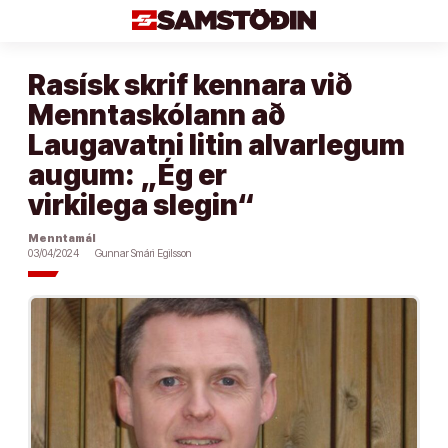
Áfram
að
efni
Rasísk skrif kennara við
Menntaskólann að
Laugavatni litin alvarlegum
augum: „Ég er
virkilega slegin“
Menntamál
03/04/2024
Gunnar Smári Egilsson