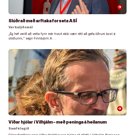
arrow_forward
Slúðrað með arftaka forseta ASÍ
Verkalýðsmál
„Ég hef verið að velta fyrir mér hvort ekki væri rétt að gefa öðrum kost á
stöðunni,“ segir Finnbjörn A. …
arrow_forward
Viðar hjólar í Vilhjálm – með peninga á heilanum
Samfélagið