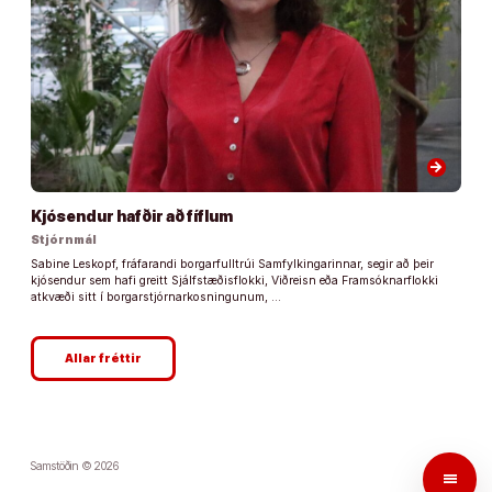
arrow_forward
Kjósendur hafðir að fíflum
Stjórnmál
Sabine Leskopf, fráfarandi borgarfulltrúi Samfylkingarinnar, segir að þeir
kjósendur sem hafi greitt Sjálfstæðisflokki, Viðreisn eða Framsóknarflokki
atkvæði sitt í borgarstjórnarkosningunum, …
Allar fréttir
Samstöðin © 2026
menu