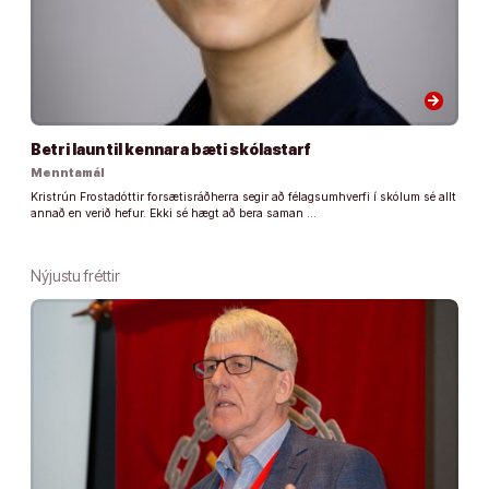
arrow_forward
Betri laun til kennara bæti skólastarf
Menntamál
Kristrún Frostadóttir forsætisráðherra segir að félagsumhverfi í skólum sé allt
annað en verið hefur. Ekki sé hægt að bera saman …
Nýjustu fréttir