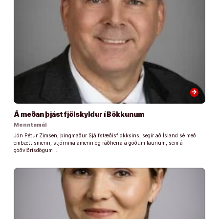
arrow_forward
Á meðan þjást fjölskyldur í Bökkunum
Menntamál
Jón Pétur Zimsen, þingmaður Sjálfstæðisflokksins, segir að Ísland sé með
embættismenn, stjórnmálamenn og ráðherra á góðum launum, sem á
góðviðrisdögum …