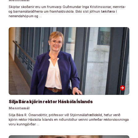
Menntamál
Skiptar skoðanir eru um frumvarp Guðmundar Inga Kristinssonar, mennta-
og barnamálaráðherra um framhaldsskóla. Ekki síst jöfnun tækifæra í
nemendahópum og …
arrow_forward
Silja Bára kjörin rektor Háskóla Íslands
Menntamál
Silja Bára R. Ómarsdóttir, prófessor við Stjórnmálafræðideild, hefur verið
kjörin rektor Háskóla Íslands en niðurstöður seinni umferðar rektorskosninga
voru kunngjörðar …