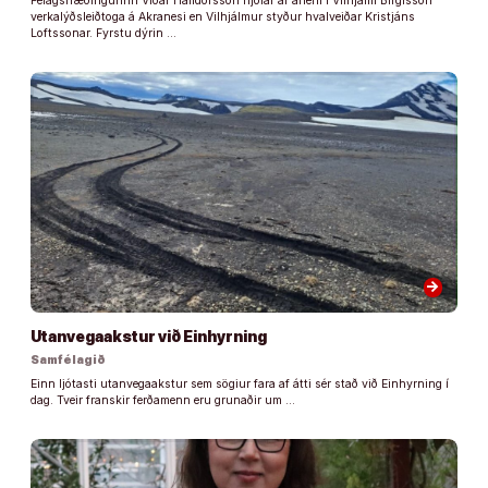
Félagsfræðingurinn Viðar Halldórsson hjólar af aflefli í Vilhjálm Birgisson
verkalýðsleiðtoga á Akranesi en Vilhjálmur styður hvalveiðar Kristjáns
Loftssonar. Fyrstu dýrin …
arrow_forward
Utanvegaakstur við Einhyrning
Samfélagið
Einn ljótasti utanvegaakstur sem sögiur fara af átti sér stað við Einhyrning í
dag. Tveir franskir ferðamenn eru grunaðir um …