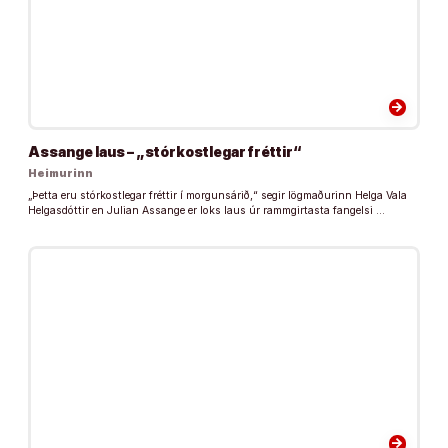
arrow_forward
Assange laus – „stórkostlegar fréttir“
Heimurinn
„Þetta eru stórkostlegar fréttir í morgunsárið,“ segir lögmaðurinn Helga Vala
Helgasdóttir en Julian Assange er loks laus úr rammgirtasta fangelsi …
arrow_forward