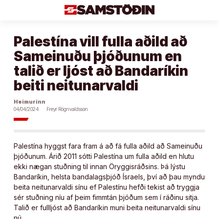
Áfram
að
efni
Palestína vill fulla aðild að
Sameinuðu þjóðunum en
talið er ljóst að Bandaríkin
beiti neitunarvaldi
Heimurinn
04/04/2024
Freyr Rögnvaldsson
Palestína hyggst fara fram á að fá fulla aðild að Sameinuðu
þjóðunum. Árið 2011 sótti Palestína um fulla aðild en hlutu
ekki nægan stuðning til innan Öryggisráðsins. Þá lýstu
Bandaríkin, helsta bandalagsþjóð Ísraels, því að þau myndu
beita neitunarvaldi sínu ef Palestínu hefði tekist að tryggja
sér stuðning níu af þeim fimmtán þjóðum sem í ráðinu sitja.
Talið er fullljóst að Bandaríkin muni beita neitunarvaldi sínu
nú.