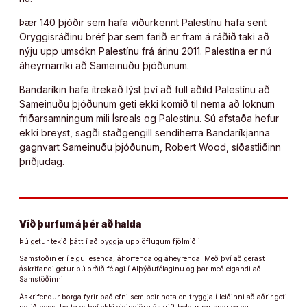
Þær 140 þjóðir sem hafa viðurkennt Palestínu hafa sent
Öryggisráðinu bréf þar sem farið er fram á ráðið taki að
nýju upp umsókn Palestínu frá árinu 2011. Palestína er nú
áheyrnarríki að Sameinuðu þjóðunum.
Bandaríkin hafa ítrekað lýst því að full aðild Palestínu að
Sameinuðu þjóðunum geti ekki komið til nema að loknum
friðarsamningum mili Ísreals og Palestínu. Sú afstaða hefur
ekki breyst, sagði staðgengill sendiherra Bandaríkjanna
gagnvart Sameinuðu þjóðunum, Robert Wood, síðastliðinn
þriðjudag.
Við þurfum á þér að halda
Þú getur tekið þátt í að byggja upp öflugum fjölmiðli.
Samstöðin er í eigu lesenda, áhorfenda og áheyrenda. Með því að gerast
áskrifandi getur þú orðið félagi í Alþýðufélaginu og þar með eigandi að
Samstöðinni.
Áskrifendur borga fyrir það efni sem þeir nota en tryggja í leiðinni að aðrir geti