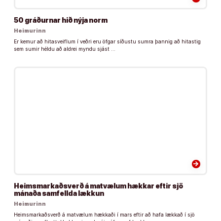
50 gráðurnar hið nýja norm
Heimurinn
Er kemur að hitasveiflum í veðri eru öfgar síðustu sumra þannig að hitastig
sem sumir héldu að aldrei myndu sjást …
arrow_forward
Heimsmarkaðsverð á matvælum hækkar eftir sjö
mánaða samfellda lækkun
Heimurinn
Heimsmarkaðsverð á matvælum hækkaði í mars eftir að hafa lækkað í sjö