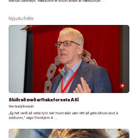
mánuði samfleytt. Hækkunin er knúin áfram af hækkunum …
Nýjustu fréttir
arrow_forward
Slúðrað með arftaka forseta ASÍ
Verkalýðsmál
„Ég hef verið að velta fyrir mér hvort ekki væri rétt að gefa öðrum kost á
stöðunni,“ segir Finnbjörn A. …