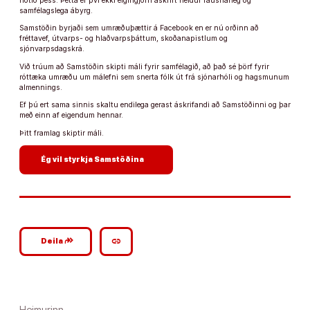
notið þess. Þetta er því ekki eigingjörn áskrift heldur rausnarleg og
samfélagslega ábyrg.
Samstöðin byrjaði sem umræðuþættir á Facebook en er nú orðinn að
fréttavef, útvarps- og hlaðvarpsþáttum, skoðanapistlum og
sjónvarpsdagskrá.
Við trúum að Samstöðin skipti máli fyrir samfélagið, að það sé þörf fyrir
róttæka umræðu um málefni sem snerta fólk út frá sjónarhóli og hagsmunum
almennings.
Ef þú ert sama sinnis skaltu endilega gerast áskrifandi að Samstöðinni og þar
með einn af eigendum hennar.
Þitt framlag skiptir máli.
arrow_forward
Ég vil styrkja Samstöðina
google_plus_reshare
link
Deila
Heimurinn