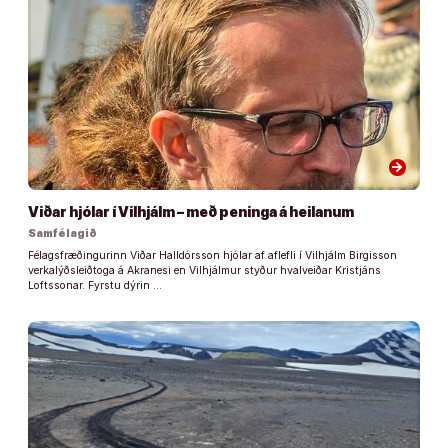
arrow_forward
Viðar hjólar í Vilhjálm – með peninga á heilanum
Samfélagið
Félagsfræðingurinn Viðar Halldórsson hjólar af aflefli í Vilhjálm Birgisson
verkalýðsleiðtoga á Akranesi en Vilhjálmur styður hvalveiðar Kristjáns
Loftssonar. Fyrstu dýrin …