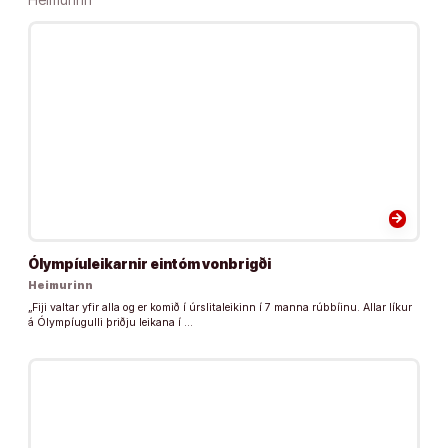
arrow_forward
Ólympíuleikarnir eintóm vonbrigði
Heimurinn
„Fiji valtar yfir alla og er komið í úrslitaleikinn í 7 manna rúbbíinu. Allar líkur
á Ólympíugulli þriðju leikana í …