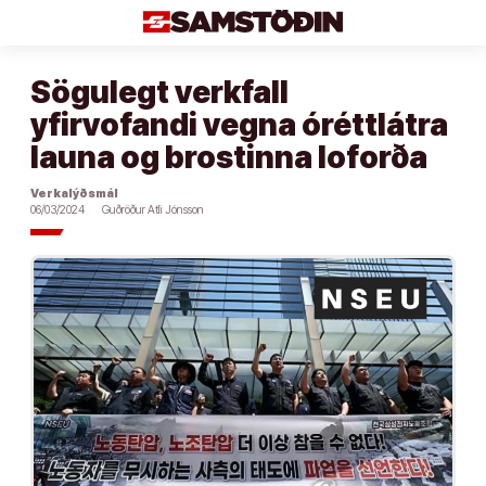
Áfram
að
efni
Sögulegt verkfall
yfirvofandi vegna óréttlátra
launa og brostinna loforða
Verkalýðsmál
06/03/2024
Guðröður Atli Jónsson