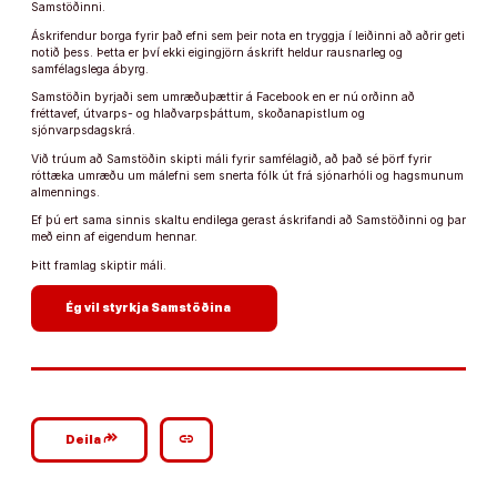
Samstöðinni.
Áskrifendur borga fyrir það efni sem þeir nota en tryggja í leiðinni að aðrir geti
notið þess. Þetta er því ekki eigingjörn áskrift heldur rausnarleg og
samfélagslega ábyrg.
Samstöðin byrjaði sem umræðuþættir á Facebook en er nú orðinn að
fréttavef, útvarps- og hlaðvarpsþáttum, skoðanapistlum og
sjónvarpsdagskrá.
Við trúum að Samstöðin skipti máli fyrir samfélagið, að það sé þörf fyrir
róttæka umræðu um málefni sem snerta fólk út frá sjónarhóli og hagsmunum
almennings.
Ef þú ert sama sinnis skaltu endilega gerast áskrifandi að Samstöðinni og þar
með einn af eigendum hennar.
Þitt framlag skiptir máli.
arrow_forward
Ég vil styrkja Samstöðina
google_plus_reshare
link
Deila