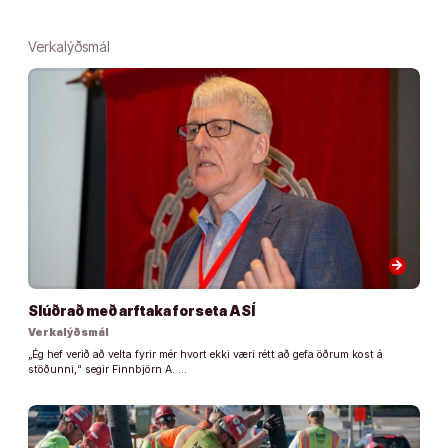
Verkalýðsmál
arrow_forward
Slúðrað með arftaka forseta ASÍ
Verkalýðsmál
„Ég hef verið að velta fyrir mér hvort ekki væri rétt að gefa öðrum kost á
stöðunni,“ segir Finnbjörn A. …