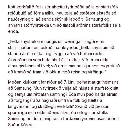
Þótt verkfallið feli í sér áhættu fyrir báða aðila er starfsfólk
reiðubúið að fórna miklu. Þau telja að staðföst afstaða sé
nauðsynleg til að senda skýr skilaboð til Samsung og
annarra stórfyrirtækja um að tímabil arðráns starfsfólks sé á
enda.
„Þetta snýst ekki einungis um peninga,“ sagði einn
starfsmaður sem óskaði nafnleyndar. „Þetta snýst um að
standa á rétti okkar og tryggja að við höfum rödd í
ákvörðunum sem hafa áhrif á líf okkar. Við erum ekki
einungis tannhjól í vél; við erum manneskjur sem eiga skilið
að komið sé fram við okkur með reisn og virðingu.“
Meðan klukkan tifar niður að 7. júní, beinast augu heimsins
að Samsung. Mun fyrirtækið velja að hlusta á starfsfólk sitt
og semja um réttlátan samning? Eða mun það halda áfram
að forgangsraða hagnaði umfram fólk og hætta á
langvarandi og skaðlegu verkfalli? Svarið við þessari
spurningu mun ekki aðeins ákvarða örlög starfsfólks
Samsung heldur einnig setja fordæmi fyrir vinnusambönd í
Suður-Kóreu.