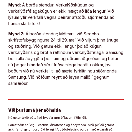
Mynd:
Á borða stendur; Verkalýðskúgun og
verkalýðsfélagakúgun er ekki hægt að líða lengur! Við
lýsum yfir verkfalli vegna þeirrar afstöðu stjórnenda að
hunsa starfsfólk!
Mynd 2:
Á borða stendur; Mótmæli við Seocho-
skrifstofubygginguna 24. til 29. maí. Við viljum þinn áhuga
og stuðning. Við getum ekki lengur þolað kúgun
verkalýðsins og brot á réttindum verkalýðsfélaga! Samsung
ber fulla ábyrgð á þessum og öðrum aðgerðum og hefur
nú þegar blandað sér í friðsamlega baráttu okkar, því
boðum við nú verkfall til að mæta fyrirlitningu stjórnenda
Samsung. Við höfðum reynt að leysa málið í gegnum
samræður.
Við þurfum á þér að halda
Þú getur tekið þátt í að byggja upp öflugum fjölmiðli.
Samstöðin er í eigu lesenda, áhorfenda og áheyrenda. Með því að gerast
áskrifandi getur þú orðið félagi í Alþýðufélaginu og þar með eigandi að