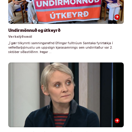
arrow_forward
Undirmönnuð og útkeyrð
Verkalýðsmál
„Í gær tilkynnti samninganefnd Eflingar fulltrúum Samtaka fyrirtækja í
velferðarþjónustu um uppsögn kjarasamnings sem undirritaður var 2.
október síðastliðinn. Þegar …
arrow_forward