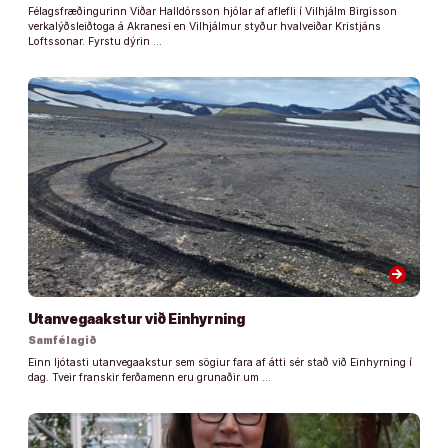
Félagsfræðingurinn Viðar Halldórsson hjólar af aflefli í Vilhjálm Birgisson
verkalýðsleiðtoga á Akranesi en Vilhjálmur styður hvalveiðar Kristjáns
Loftssonar. Fyrstu dýrin …
arrow_forward
Utanvegaakstur við Einhyrning
Samfélagið
Einn ljótasti utanvegaakstur sem sögiur fara af átti sér stað við Einhyrning í
dag. Tveir franskir ferðamenn eru grunaðir um …