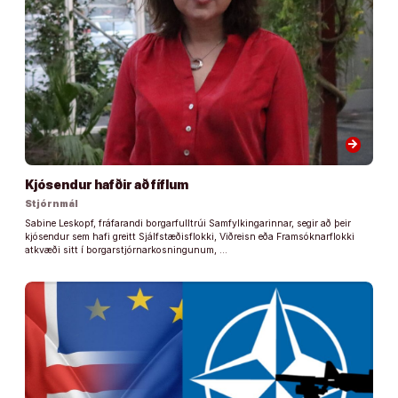
arrow_forward
Kjósendur hafðir að fíflum
Stjórnmál
Sabine Leskopf, fráfarandi borgarfulltrúi Samfylkingarinnar, segir að þeir
kjósendur sem hafi greitt Sjálfstæðisflokki, Viðreisn eða Framsóknarflokki
atkvæði sitt í borgarstjórnarkosningunum, …