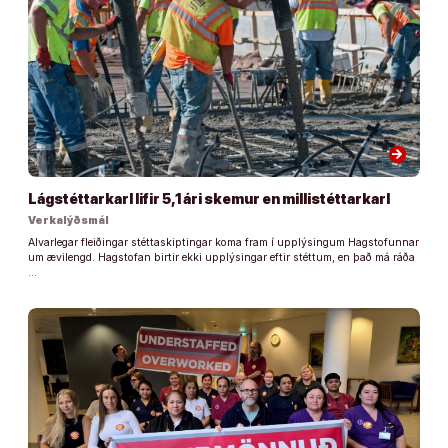
arrow_forward
Lágstéttarkarl lifir 5,1 ári skemur en millistéttarkarl
Verkalýðsmál
Alvarlegar fleiðingar stéttaskiptingar koma fram í upplýsingum Hagstofunnar
um ævilengd. Hagstofan birtir ekki upplýsingar eftir stéttum, en það má ráða
…