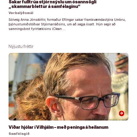
Sakar fulltrúa stjórnsýslu um ósannsögli
„skammarblettur á samfélaginu“
Verkalýðsmál
Sólveig Anna Jónsdóttir, formaður Eflingar sakar framkvæmdastjóra Umbru,
þjónustumiðstöðvar Stjórnarráðsins, um að segja ósatt. Hún segir að
samningsbrot fyrirtækisins iClean …
Nýjustu fréttir
arrow_forward
Viðar hjólar í Vilhjálm – með peninga á heilanum
Samfélagið