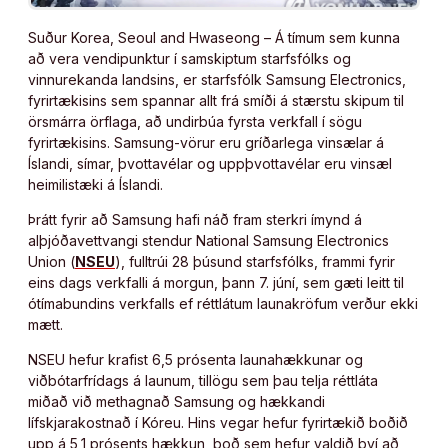
Suður Korea, Seoul and Hwaseong – Á tímum sem kunna
að vera vendipunktur í samskiptum starfsfólks og
vinnurekanda landsins, er starfsfólk Samsung Electronics,
fyrirtækisins sem spannar allt frá smíði á stærstu skipum til
örsmárra örflaga, að undirbúa fyrsta verkfall í sögu
fyrirtækisins. Samsung-vörur eru gríðarlega vinsælar á
Íslandi, símar, þvottavélar og uppþvottavélar eru vinsæl
heimilistæki á Íslandi.
Þrátt fyrir að Samsung hafi náð fram sterkri ímynd á
alþjóðavettvangi stendur National Samsung Electronics
Union (
NSEU
), fulltrúi 28 þúsund starfsfólks, frammi fyrir
eins dags verkfalli á morgun, þann 7. júní, sem gæti leitt til
ótímabundins verkfalls ef réttlátum launakröfum verður ekki
mætt.
NSEU hefur krafist 6,5 prósenta launahækkunar og
viðbótarfrídags á launum, tillögu sem þau telja réttláta
miðað við methagnað Samsung og hækkandi
lífskjarakostnað í Kóreu. Hins vegar hefur fyrirtækið boðið
upp á 5,1 prósents hækkun, boð sem hefur valdið því að