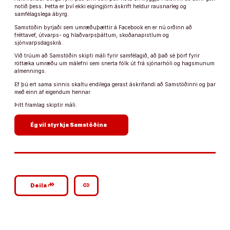
notið þess. Þetta er því ekki eigingjörn áskrift heldur rausnarleg og
samfélagslega ábyrg.
Samstöðin byrjaði sem umræðuþættir á Facebook en er nú orðinn að
fréttavef, útvarps- og hlaðvarpsþáttum, skoðanapistlum og
sjónvarpsdagskrá.
Við trúum að Samstöðin skipti máli fyrir samfélagið, að það sé þörf fyrir
róttæka umræðu um málefni sem snerta fólk út frá sjónarhóli og hagsmunum
almennings.
Ef þú ert sama sinnis skaltu endilega gerast áskrifandi að Samstöðinni og þar
með einn af eigendum hennar.
Þitt framlag skiptir máli.
arrow_forward
Ég vil styrkja Samstöðina
google_plus_reshare
link
Deila