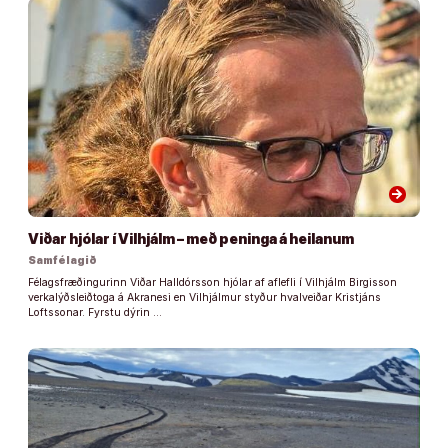
arrow_forward
Viðar hjólar í Vilhjálm – með peninga á heilanum
Samfélagið
Félagsfræðingurinn Viðar Halldórsson hjólar af aflefli í Vilhjálm Birgisson
verkalýðsleiðtoga á Akranesi en Vilhjálmur styður hvalveiðar Kristjáns
Loftssonar. Fyrstu dýrin …