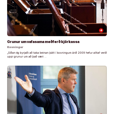
arrow_forward
Grunur um vafasama meðferð kjörkassa
Kosningar
„Síðan ég byrjaði að taka beinan þátt í kosningum árið 2009 hefur alltaf verið
uppi grunur um að það væri …