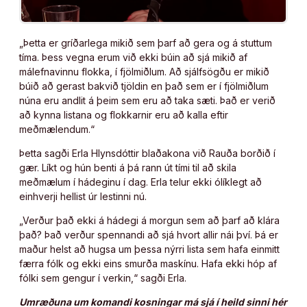
„Þetta er gríðarlega mikið sem þarf að gera og á stuttum
tíma. Þess vegna erum við ekki búin að sjá mikið af
málefnavinnu flokka, í fjölmiðlum. Að sjálfsögðu er mikið
búið að gerast bakvið tjöldin en það sem er í fjölmiðlum
núna eru andlit á þeim sem eru að taka sæti. Það er verið
að kynna listana og flokkarnir eru að kalla eftir
meðmælendum.“
Þetta sagði Erla Hlynsdóttir blaðakona við Rauða borðið í
gær. Líkt og hún benti á þá rann út tími til að skila
meðmælum í hádeginu í dag. Erla telur ekki ólíklegt að
einhverji hellist úr lestinni nú.
„Verður það ekki á hádegi á morgun sem að þarf að klára
það? Það verður spennandi að sjá hvort allir nái því. Þá er
maður helst að hugsa um þessa nýrri lista sem hafa einmitt
færra fólk og ekki eins smurða maskínu. Hafa ekki hóp af
fólki sem gengur í verkin,“ sagði Erla.
Umræðuna um komandi kosningar má sjá í heild sinni hér