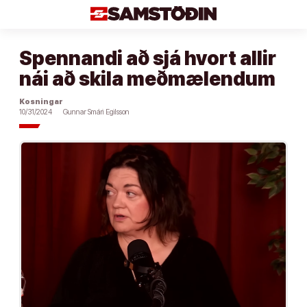
Áfram
að
efni
Spennandi að sjá hvort allir
nái að skila meðmælendum
Kosningar
10/31/2024
Gunnar Smári Egilsson