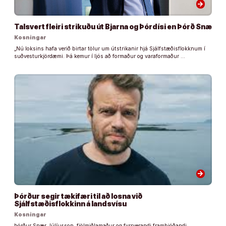
arrow_forward
Talsvert fleiri strikuðu út Bjarna og Þórdísi en Þórð Snæ
Kosningar
„Nú loksins hafa verið birtar tölur um útstrikanir hjá Sjálfstæðisflokknum í
suðvesturkjördæmi. Þá kemur í ljós að formaður og varaformaður …
arrow_forward
Þórður segir tækifæri til að losna við
Sjálfstæðisflokkinn á landsvísu
Kosningar
Þórður Snær Júlíusson, fjölmiðlamaður og fyrrverandi frambjóðandi