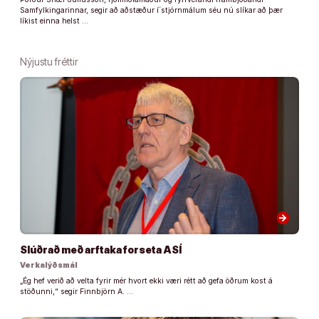
Samfylkingarinnar, segir að aðstæður í´stjórnmálum séu nú slíkar að þær
líkist einna helst …
Nýjustu fréttir
arrow_forward
Slúðrað með arftaka forseta ASÍ
Verkalýðsmál
„Ég hef verið að velta fyrir mér hvort ekki væri rétt að gefa öðrum kost á
stöðunni,“ segir Finnbjörn A. …