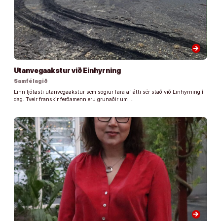
arrow_forward
Utanvegaakstur við Einhyrning
Samfélagið
Einn ljótasti utanvegaakstur sem sögiur fara af átti sér stað við Einhyrning í
dag. Tveir franskir ferðamenn eru grunaðir um …
arrow_forward