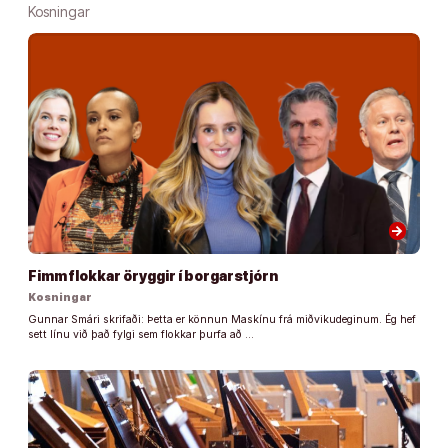
Kosningar
arrow_forward
Fimm flokkar öryggir í borgarstjórn
Kosningar
Gunnar Smári skrifaði: Þetta er könnun Maskínu frá miðvikudeginum. Ég hef
sett línu við það fylgi sem flokkar þurfa að …