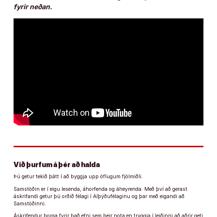
fyrir neðan.
Við þurfum á þér að halda
Þú getur tekið þátt í að byggja upp öflugum fjölmiðli.
Samstöðin er í eigu lesenda, áhorfenda og áheyrenda. Með því að gerast
áskrifandi getur þú orðið félagi í Alþýðufélaginu og þar með eigandi að
Samstöðinni.
Áskrifendur borga fyrir það efni sem þeir nota en tryggja í leiðinni að aðrir geti