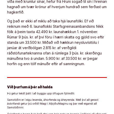
víða með krumlur sínar, hefur frá Hruni sogað til sín í hreinan
hagnað um tvær krónur af hverjum hundrað sem ferðast um
hagkerfið.
Og það er ekki af miklu að taka hjá launafólki. Ef við
reiknum með 6. launaflokki Starfsgreinasambandsins fékk
fólk á þeim taxta 42.490 kr. launahækkun 1. nóvember.
Rúmar 9 þús. kr. af því fóru í hærri skatta og gjöld svo eftir
standa um 33.500 kr. Miðað við hækkun neysluvísitölu í
janúar át verðbólgan 2.815 kr. af verðgildi
ráðstöfunarteknanna ofan á rúmlega 3 þús. kr. skerðingu
mánuðina tvo á undan. 5.900 kr. af 33.500 kr. er þegar
horfin og enn tólf mánuðir eftir af samningnum.
Við þurfum á þér að halda
Þú getur tekið þátt í að byggja upp öflugum fjölmiðli.
Samstöðin er í eigu lesenda, áhorfenda og áheyrenda. Með því að gerast
áskrifandi getur þú orðið félagi í Alþýðufélaginu og þar með eigandi að
Samstöðinni.