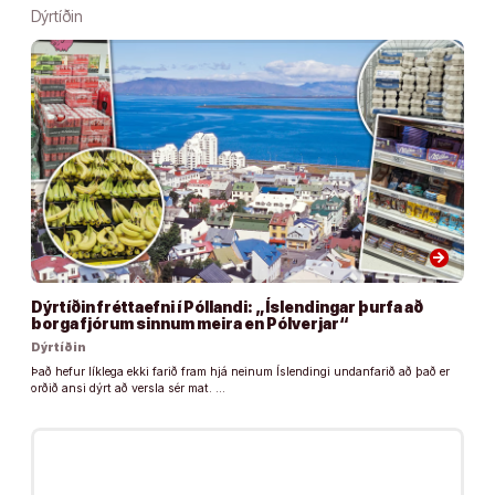
Dýrtíðin
arrow_forward
Dýrtíðin fréttaefni í Póllandi: „Íslendingar þurfa að
borga fjórum sinnum meira en Pólverjar“
Dýrtíðin
Það hefur líklega ekki farið fram hjá neinum Íslendingi undanfarið að það er
orðið ansi dýrt að versla sér mat. …