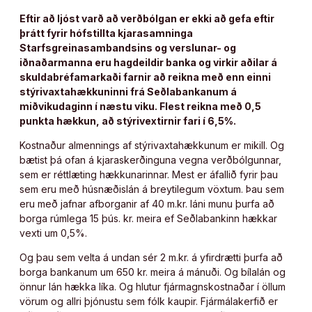
Eftir að ljóst varð að verðbólgan er ekki að gefa eftir
þrátt fyrir hófstillta kjarasamninga
Starfsgreinasambandsins og verslunar- og
iðnaðarmanna eru hagdeildir banka og virkir aðilar á
skuldabréfamarkaði farnir að reikna með enn einni
stýrivaxtahækkuninni frá Seðlabankanum á
miðvikudaginn í næstu viku. Flest reikna með 0,5
punkta hækkun, að stýrivextirnir fari í 6,5%.
Kostnaður almennings af stýrivaxtahækkunum er mikill. Og
bætist þá ofan á kjaraskerðinguna vegna verðbólgunnar,
sem er réttlæting hækkunarinnar. Mest er áfallið fyrir þau
sem eru með húsnæðislán á breytilegum vöxtum. Þau sem
eru með jafnar afborganir af 40 m.kr. láni munu þurfa að
borga rúmlega 15 þús. kr. meira ef Seðlabankinn hækkar
vexti um 0,5%.
Og þau sem velta á undan sér 2 m.kr. á yfirdrætti þurfa að
borga bankanum um 650 kr. meira á mánuði. Og bílalán og
önnur lán hækka líka. Og hlutur fjármagnskostnaðar í öllum
vörum og allri þjónustu sem fólk kaupir. Fjármálakerfið er