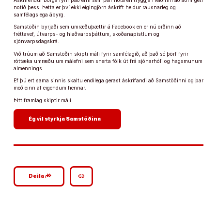
Áskrifendur borga fyrir það efni sem þeir nota en tryggja í leiðinni að aðrir geti
notið þess. Þetta er því ekki eigingjörn áskrift heldur rausnarleg og
samfélagslega ábyrg.
Samstöðin byrjaði sem umræðuþættir á Facebook en er nú orðinn að
fréttavef, útvarps- og hlaðvarpsþáttum, skoðanapistlum og
sjónvarpsdagskrá.
Við trúum að Samstöðin skipti máli fyrir samfélagið, að það sé þörf fyrir
róttæka umræðu um málefni sem snerta fólk út frá sjónarhóli og hagsmunum
almennings.
Ef þú ert sama sinnis skaltu endilega gerast áskrifandi að Samstöðinni og þar
með einn af eigendum hennar.
Þitt framlag skiptir máli.
arrow_forward
Ég vil styrkja Samstöðina
google_plus_reshare
link
Deila