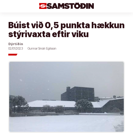
Áfram
að
efni
Búist við 0,5 punkta hækkun
stýrivaxta eftir viku
Dýrtíðin
02/01/2023
Gunnar Smári Egilsson