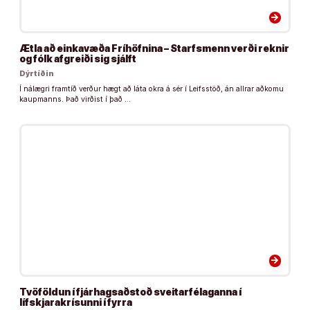
arrow_forward
Ætla að einkavæða Fríhöfnina – Starfsmenn verði reknir
og fólk afgreiði sig sjálft
Dýrtíðin
Í nálægri framtíð verður hægt að láta okra á sér í Leifsstöð, án allrar aðkomu
kaupmanns. Það virðist í það …
arrow_forward
Tvöföldun í fjárhagsaðstoð sveitarfélaganna í
lífskjarakrísunni í fyrra