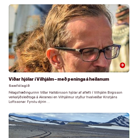
arrow_forward
Viðar hjólar í Vilhjálm – með peninga á heilanum
Samfélagið
Félagsfræðingurinn Viðar Halldórsson hjólar af aflefli í Vilhjálm Birgisson
verkalýðsleiðtoga á Akranesi en Vilhjálmur styður hvalveiðar Kristjáns
Loftssonar. Fyrstu dýrin …