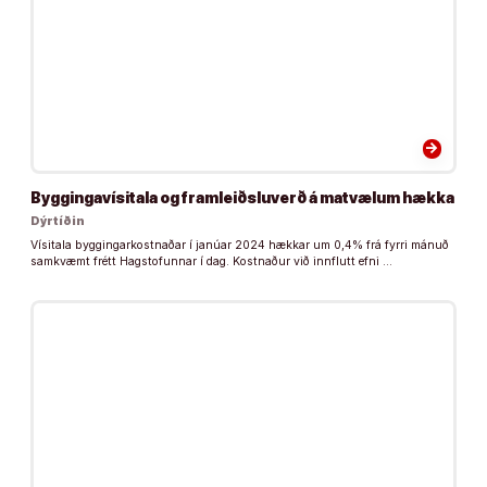
arrow_forward
Byggingavísitala og framleiðsluverð á matvælum hækka
Dýrtíðin
Vísitala byggingarkostnaðar í janúar 2024 hækkar um 0,4% frá fyrri mánuð
samkvæmt frétt Hagstofunnar í dag. Kostnaður við innflutt efni …