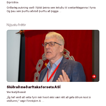
Dýrtíðin
Gríðarleg aukning varð í fjöldi þeirra sem leituðu til sveitarfélaganna í fyrra.
Og þau sem þurftu aðstoð þurftu að þiggja …
Nýjustu fréttir
arrow_forward
Slúðrað með arftaka forseta ASÍ
Verkalýðsmál
„Ég hef verið að velta fyrir mér hvort ekki væri rétt að gefa öðrum kost á
stöðunni,“ segir Finnbjörn A. …