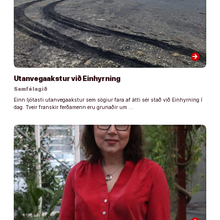
arrow_forward
Utanvegaakstur við Einhyrning
Samfélagið
Einn ljótasti utanvegaakstur sem sögiur fara af átti sér stað við Einhyrning í
dag. Tveir franskir ferðamenn eru grunaðir um …