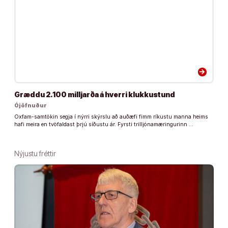
arrow_forward
Græddu 2.100 milljarða á hverri klukkustund
Ójöfnuður
Oxfam-samtökin segja í nýrri skýrslu að auðæfi fimm ríkustu manna heims
hafi meira en tvöfaldast þrjú síðustu ár. Fyrsti trilljónamæringurinn …
Nýjustu fréttir