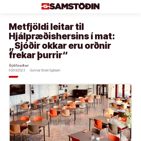
Áfram
að
efni
Metfjöldi leitar til
Hjálpræðishersins í mat:
„Sjóðir okkar eru orðnir
frekar þurrir“
Ójöfnuður
03/03/2023
Gunnar Smári Egilsson