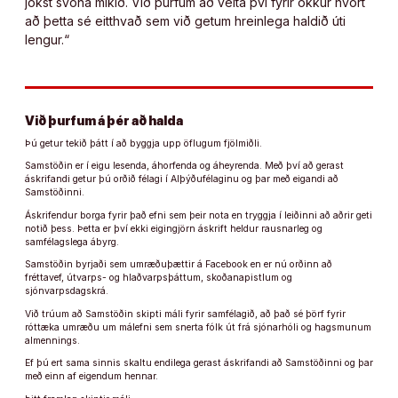
jókst svona mikið. Við þurfum að velta því fyrir okkur hvort
að þetta sé eitthvað sem við getum hreinlega haldið úti
lengur.“
Við þurfum á þér að halda
Þú getur tekið þátt í að byggja upp öflugum fjölmiðli.
Samstöðin er í eigu lesenda, áhorfenda og áheyrenda. Með því að gerast
áskrifandi getur þú orðið félagi í Alþýðufélaginu og þar með eigandi að
Samstöðinni.
Áskrifendur borga fyrir það efni sem þeir nota en tryggja í leiðinni að aðrir geti
notið þess. Þetta er því ekki eigingjörn áskrift heldur rausnarleg og
samfélagslega ábyrg.
Samstöðin byrjaði sem umræðuþættir á Facebook en er nú orðinn að
fréttavef, útvarps- og hlaðvarpsþáttum, skoðanapistlum og
sjónvarpsdagskrá.
Við trúum að Samstöðin skipti máli fyrir samfélagið, að það sé þörf fyrir
róttæka umræðu um málefni sem snerta fólk út frá sjónarhóli og hagsmunum
almennings.
Ef þú ert sama sinnis skaltu endilega gerast áskrifandi að Samstöðinni og þar
með einn af eigendum hennar.