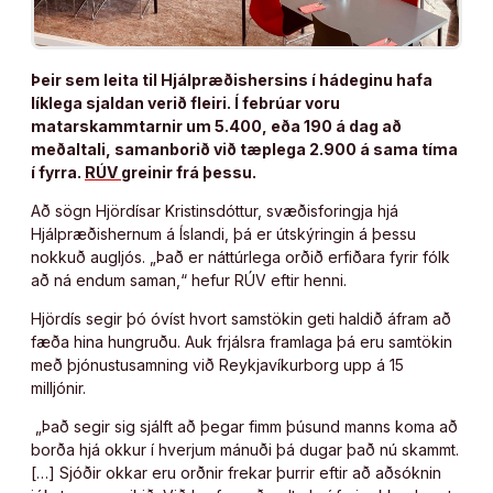
Þeir sem leita til Hjálpræðishersins í hádeginu hafa
líklega sjaldan verið fleiri. Í febrúar voru
matarskammtarnir um 5.400, eða 190 á dag að
meðaltali, samanborið við tæplega 2.900 á sama tíma
í fyrra.
RÚV
greinir frá þessu.
Að sögn Hjördísar Kristinsdóttur, svæðisforingja hjá
Hjálpræðishernum á Íslandi, þá er útskýringin á þessu
nokkuð augljós. „Það er náttúrlega orðið erfiðara fyrir fólk
að ná endum saman,“ hefur RÚV eftir henni.
Hjördís segir þó óvíst hvort samstökin geti haldið áfram að
fæða hina hungruðu. Auk frjálsra framlaga þá eru samtökin
með þjónustusamning við Reykjavíkurborg upp á 15
milljónir.
„Það segir sig sjálft að þegar fimm þúsund manns koma að
borða hjá okkur í hverjum mánuði þá dugar það nú skammt.
[…] Sjóðir okkar eru orðnir frekar þurrir eftir að aðsóknin