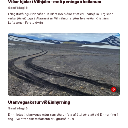
Viðar hjólar í Vilhjálm – með peninga á heilanum
Samfélagið
Félagsfræðingurinn Viðar Halldórsson hjólar af aflefli í Vilhjálm Birgisson
verkalýðsleiðtoga á Akranesi en Vilhjálmur styður hvalveiðar Kristjáns
Loftssonar. Fyrstu dýrin …
arrow_forward
Utanvegaakstur við Einhyrning
Samfélagið
Einn ljótasti utanvegaakstur sem sögiur fara af átti sér stað við Einhyrning í
dag. Tveir franskir ferðamenn eru grunaðir um …