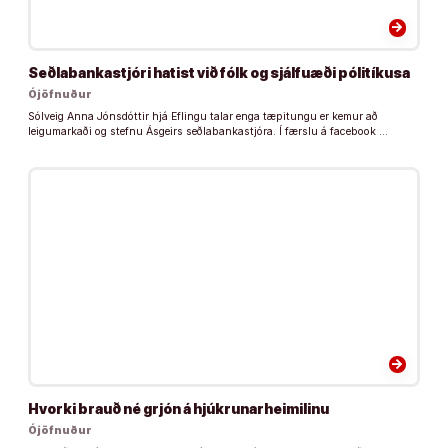
arrow_forward
Seðlabankastjóri hatist við fólk og sjálfuæði pólitíkusa
Ójöfnuður
Sólveig Anna Jónsdóttir hjá Eflingu talar enga tæpitungu er kemur að
leigumarkaði og stefnu Ásgeirs seðlabankastjóra. Í færslu á facebook …
arrow_forward
Hvorki brauð né grjón á hjúkrunarheimilinu
Ójöfnuður