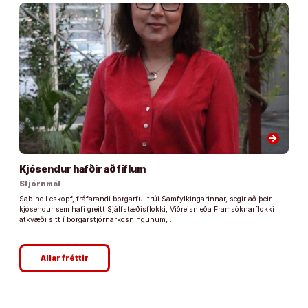
arrow_forward
Kjósendur hafðir að fíflum
Stjórnmál
Sabine Leskopf, fráfarandi borgarfulltrúi Samfylkingarinnar, segir að þeir
kjósendur sem hafi greitt Sjálfstæðisflokki, Viðreisn eða Framsóknarflokki
atkvæði sitt í borgarstjórnarkosningunum, …
Allar fréttir