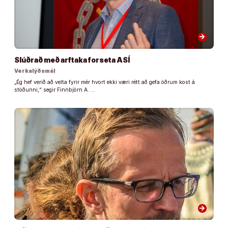
arrow_forward
Slúðrað með arftaka forseta ASÍ
Verkalýðsmál
„Ég hef verið að velta fyrir mér hvort ekki væri rétt að gefa öðrum kost á
stöðunni,“ segir Finnbjörn A. …
arrow_forward