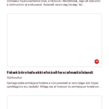
Vistmaður hjúkrunarheimili Eirar, á Hömrum í Mosfellsbæ, segir að maturinn
á stofnuninni sé óviðunandi. Ástandið versni dag frá degi. Nú …
arrow_forward
Fátæk börn hafa ekki efni á að fara í afmæli á Íslandi
Ójöfnuður
Fjárhagsstaða einhleypra foreldra á vinnumarkaði er verst þegar allir hópar
samfélagsins eru skoðaðir. Ríflega sex af hverjum tíu einhleypum foreldrum …