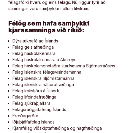
félagsfólki hvers og eins félags. Nú lliggur fyrir að
samningar voru samþykkir í öllum tilvikum.
Félög sem hafa samþykkt
kjarasamninga við ríkið:
Dýralæknafélag Íslands
Félag geislafræðinga
Félag háskólakennara
Félag háskólakennara á Akureyri
Félag háskólamenntaðra starfsmanna Stjórnarráðsins
Félag Íslenskra félagsvísindamanna
Félag íslenskra hljómlistarmanna
Félag íslenskra náttúrufræðinga
Félag leikstjóra á Íslandi
Félag lífeindafræðinga
Félag sjúkraþjálfara
Félagsráðgjafafélag Íslands
Fræðagarður
Iðjuþjálfafélag Íslands
Kjarafélag viðskiptafræðinga og hagfræðinga