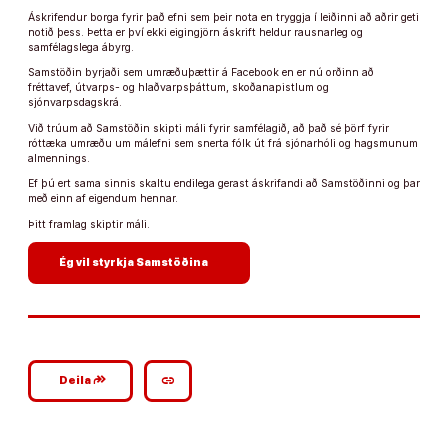
Áskrifendur borga fyrir það efni sem þeir nota en tryggja í leiðinni að aðrir geti
notið þess. Þetta er því ekki eigingjörn áskrift heldur rausnarleg og
samfélagslega ábyrg.
Samstöðin byrjaði sem umræðuþættir á Facebook en er nú orðinn að
fréttavef, útvarps- og hlaðvarpsþáttum, skoðanapistlum og
sjónvarpsdagskrá.
Við trúum að Samstöðin skipti máli fyrir samfélagið, að það sé þörf fyrir
róttæka umræðu um málefni sem snerta fólk út frá sjónarhóli og hagsmunum
almennings.
Ef þú ert sama sinnis skaltu endilega gerast áskrifandi að Samstöðinni og þar
með einn af eigendum hennar.
Þitt framlag skiptir máli.
arrow_forward
Ég vil styrkja Samstöðina
google_plus_reshare
link
Deila