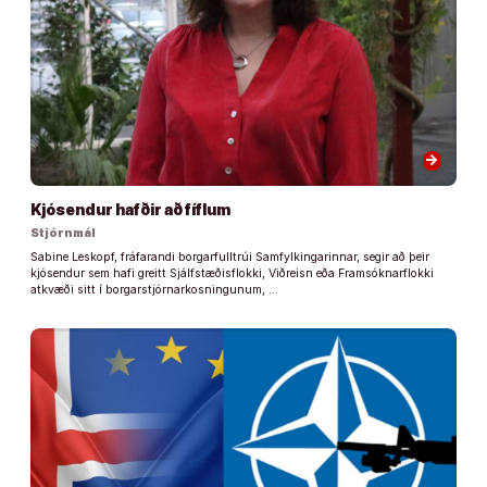
arrow_forward
Kjósendur hafðir að fíflum
Stjórnmál
Sabine Leskopf, fráfarandi borgarfulltrúi Samfylkingarinnar, segir að þeir
kjósendur sem hafi greitt Sjálfstæðisflokki, Viðreisn eða Framsóknarflokki
atkvæði sitt í borgarstjórnarkosningunum, …