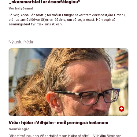
„skammarblettur á samfélaginu“
Verkalýðsmál
Sólveig Anna Jónsdóttir, formaður Eflingar sakar framkvæmdastjóra Umbru,
þjónustumiðstöðvar Stjórnarráðsins, um að segja ósatt. Hún segir að
samningsbrot fyrirtækisins iClean …
Nýjustu fréttir
arrow_forward
Viðar hjólar í Vilhjálm – með peninga á heilanum
Samfélagið
Félagsfræðingurinn Viðar Halldórsson hjólar af aflefli í Vilhjálm Birgisson