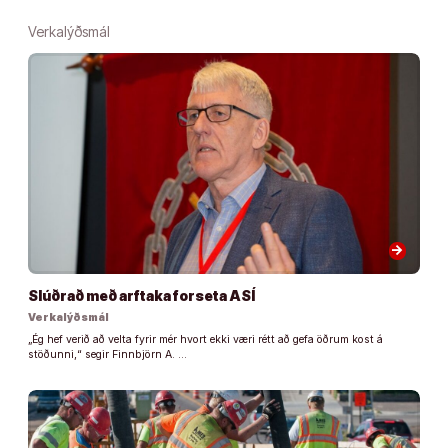
Verkalýðsmál
arrow_forward
Slúðrað með arftaka forseta ASÍ
Verkalýðsmál
„Ég hef verið að velta fyrir mér hvort ekki væri rétt að gefa öðrum kost á
stöðunni,“ segir Finnbjörn A. …