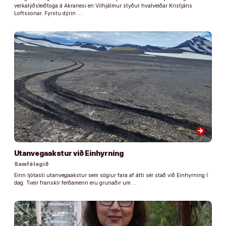
verkalýðsleiðtoga á Akranesi en Vilhjálmur styður hvalveiðar Kristjáns
Loftssonar. Fyrstu dýrin …
arrow_forward
Utanvegaakstur við Einhyrning
Samfélagið
Einn ljótasti utanvegaakstur sem sögiur fara af átti sér stað við Einhyrning í
dag. Tveir franskir ferðamenn eru grunaðir um …