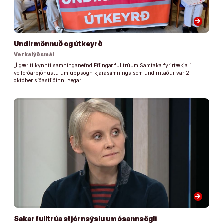
arrow_forward
Undirmönnuð og útkeyrð
Verkalýðsmál
„Í gær tilkynnti samninganefnd Eflingar fulltrúum Samtaka fyrirtækja í
velferðarþjónustu um uppsögn kjarasamnings sem undirritaður var 2.
október síðastliðinn. Þegar …
arrow_forward
Sakar fulltrúa stjórnsýslu um ósannsögli