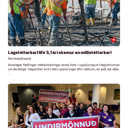
arrow_forward
Lágstéttarkarl lifir 5,1 ári skemur en millistéttarkarl
Verkalýðsmál
Alvarlegar fleiðingar stéttaskiptingar koma fram í upplýsingum Hagstofunnar
um ævilengd. Hagstofan birtir ekki upplýsingar eftir stéttum, en það má ráða
…