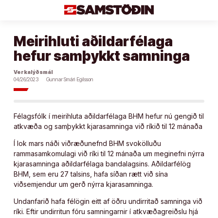
Áfram
að
efni
Meirihluti aðildarfélaga
hefur samþykkt samninga
Verkalýðsmál
04/26/2023
Gunnar Smári Egilsson
Félagsfólk í meirihluta aðildarfélaga BHM hefur nú gengið til
atkvæða og samþykkt kjarasamninga við ríkið til 12 mánaða
Í lok mars náði viðræðunefnd BHM svokölluðu
rammasamkomulagi við ríki til 12 mánaða um meginefni nýrra
kjarasamninga aðildarfélaga bandalagsins. Aðildarfélög
BHM, sem eru 27 talsins, hafa síðan rætt við sína
viðsemjendur um gerð nýrra kjarasamninga.
Undanfarið hafa félögin eitt af öðru undirritað samninga við
ríki. Eftir undirritun fóru samningarnir í atkvæðagreiðslu hjá