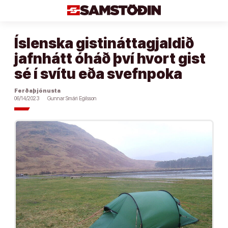
Áfram
að
efni
Íslenska gistináttagjaldið
jafnhátt óháð því hvort gist
sé í svítu eða svefnpoka
Ferðaþjónusta
06/14/2023
Gunnar Smári Egilsson