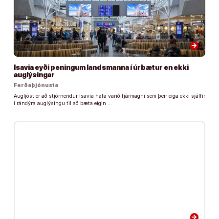
arrow_forward
Isavia eyði peningum landsmanna í úrbætur en ekki
auglýsingar
Ferðaþjónusta
Augljóst er að stjórnendur Isavia hafa varið fjármagni sem þeir eiga ekki sjálfir
í rándýra auglýsingu til að bæta eigin …
arrow_forward