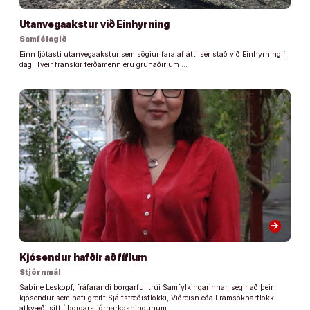
Utanvegaakstur við Einhyrning
Samfélagið
Einn ljótasti utanvegaakstur sem sögiur fara af átti sér stað við Einhyrning í
dag. Tveir franskir ferðamenn eru grunaðir um …
arrow_forward
Kjósendur hafðir að fíflum
Stjórnmál
Sabine Leskopf, fráfarandi borgarfulltrúi Samfylkingarinnar, segir að þeir
kjósendur sem hafi greitt Sjálfstæðisflokki, Viðreisn eða Framsóknarflokki
atkvæði sitt í borgarstjórnarkosningunum, …