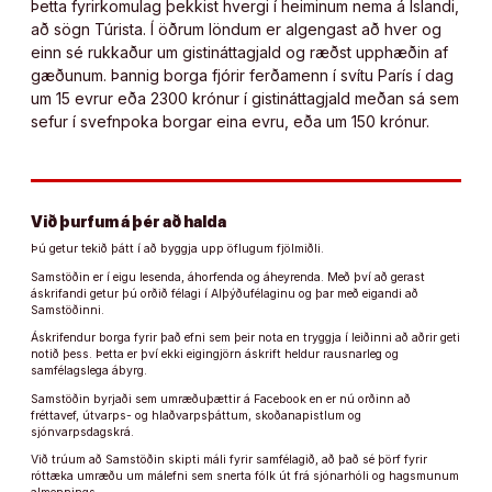
Þetta fyrirkomulag þekkist hvergi í heiminum nema á Íslandi,
að sögn Túrista. Í öðrum löndum er algengast að hver og
einn sé rukkaður um gistináttagjald og ræðst upphæðin af
gæðunum. Þannig borga fjórir ferðamenn í svítu París í dag
um 15 evrur eða 2300 krónur í gistináttagjald meðan sá sem
sefur í svefnpoka borgar eina evru, eða um 150 krónur.
Við þurfum á þér að halda
Þú getur tekið þátt í að byggja upp öflugum fjölmiðli.
Samstöðin er í eigu lesenda, áhorfenda og áheyrenda. Með því að gerast
áskrifandi getur þú orðið félagi í Alþýðufélaginu og þar með eigandi að
Samstöðinni.
Áskrifendur borga fyrir það efni sem þeir nota en tryggja í leiðinni að aðrir geti
notið þess. Þetta er því ekki eigingjörn áskrift heldur rausnarleg og
samfélagslega ábyrg.
Samstöðin byrjaði sem umræðuþættir á Facebook en er nú orðinn að
fréttavef, útvarps- og hlaðvarpsþáttum, skoðanapistlum og
sjónvarpsdagskrá.
Við trúum að Samstöðin skipti máli fyrir samfélagið, að það sé þörf fyrir
róttæka umræðu um málefni sem snerta fólk út frá sjónarhóli og hagsmunum