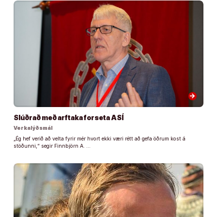
arrow_forward
Slúðrað með arftaka forseta ASÍ
Verkalýðsmál
„Ég hef verið að velta fyrir mér hvort ekki væri rétt að gefa öðrum kost á
stöðunni,“ segir Finnbjörn A. …