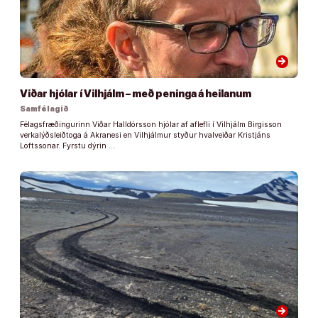
arrow_forward
Viðar hjólar í Vilhjálm – með peninga á heilanum
Samfélagið
Félagsfræðingurinn Viðar Halldórsson hjólar af aflefli í Vilhjálm Birgisson
verkalýðsleiðtoga á Akranesi en Vilhjálmur styður hvalveiðar Kristjáns
Loftssonar. Fyrstu dýrin …
arrow_forward