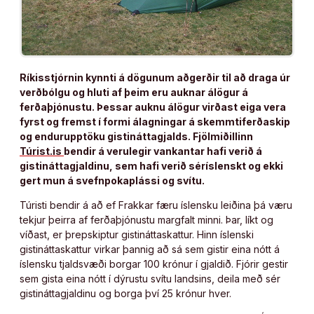
Ríkisstjórnin kynnti á dögunum aðgerðir til að draga úr
verðbólgu og hluti af þeim eru auknar álögur á
ferðaþjónustu. Þessar auknu álögur virðast eiga vera
fyrst og fremst í formi álagningar á skemmtiferðaskip
og endurupptöku gistináttagjalds. Fjölmiðillinn
Túrist.is
bendir á verulegir vankantar hafi verið á
gistináttagjaldinu, sem hafi verið séríslenskt og ekki
gert mun á svefnpokaplássi og svítu.
Túristi bendir á að ef Frakkar færu íslensku leiðina þá væru
tekjur þeirra af ferðaþjónustu margfalt minni. Þar, líkt og
víðast, er þrepskiptur gistináttaskattur. Hinn íslenski
gistináttaskattur virkar þannig að sá sem gistir eina nótt á
íslensku tjaldsvæði borgar 100 krónur í gjaldið. Fjórir gestir
sem gista eina nótt í dýrustu svítu landsins, deila með sér
gistináttagjaldinu og borga því 25 krónur hver.