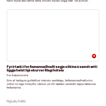
hann myndi ekki dafna nema innviðir myndu fylgja með. Við þurfum …
arrow_forward
Fyrirtæki í ferðamannaiðnaði segja sökina á samdrætti
liggja helst hjá okurverðlagi hótela
Ferðaþjónusta
Einn af heilögum gullkálfum íslensks samfélags, ferðamannaiðnaðurinn,
virðist nú loga innbyrðis í deilum um títt ræddan samdrátt vegna fækkunar
ferðamanna. …
Nýjustu fréttir