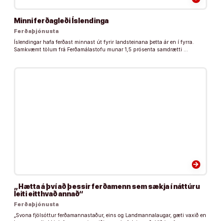
Minni ferðagleði Íslendinga
Ferðaþjónusta
Íslendingar hafa ferðast minnast út fyrir landsteinana þetta ár en í fyrra.
Samkvæmt tölum frá Ferðamálastofu munar 1,5 prósenta samdrætti …
arrow_forward
„Hætta á því að þessir ferðamenn sem sækja í náttúru
leiti eitthvað annað“
Ferðaþjónusta
„Svona fjölsóttur ferðamannastaður, eins og Landmannalaugar, gæti vaxið en