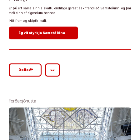
almennings.
Ef þú ert sama sinnis skaltu endilega gerast áskrifandi að Samstöðinni og þar
með einn af eigendum hennar.
Þitt framlag skiptir máli.
arrow_forward
Ég vil styrkja Samstöðina
google_plus_reshare
link
Deila
Ferðaþjónusta