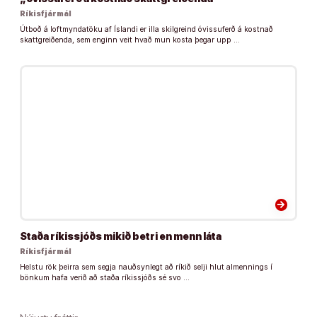
Ríkisfjármál
Útboð á loftmyndatöku af Íslandi er illa skilgreind óvissuferð á kostnað
skattgreiðenda, sem enginn veit hvað mun kosta þegar upp …
arrow_forward
Staða ríkissjóðs mikið betri en menn láta
Ríkisfjármál
Helstu rök þeirra sem segja nauðsynlegt að ríkið selji hlut almennings í
bönkum hafa verið að staða ríkissjóðs sé svo …