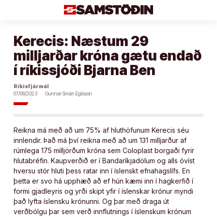
Áfram
að
efni
Kerecis: Næstum 29
milljarðar króna gætu endað
í ríkissjóði Bjarna Ben
Ríkisfjármál
07/08/2023
Gunnar Smári Egilsson
Reikna má með að um 75% af hluthöfunum Kerecis séu
innlendir. Það má því reikna með að um 131 milljarður af
rúmlega 175 milljörðum króna sem Coloplast borgaði fyrir
hlutabréfin. Kaupverðið er í Bandaríkjadölum og alls óvíst
hversu stór hluti þess ratar inn í íslenskt efnahagslífs. En
þetta er svo há upphæð að ef hún kæmi inn í hagkerfið í
formi gjadleyris og yrði skipt yfir í íslenskar krónur myndi
það lyfta íslensku krónunni. Og þar með draga út
verðbólgu þar sem verð innflutnings í íslenskum krónum