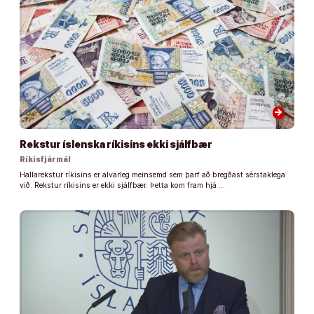
arrow_forward
Rekstur íslenska ríkisins ekki sjálfbær
Ríkisfjármál
Hallarekstur ríkisins er alvarleg meinsemd sem þarf að bregðast sérstaklega
við. Rekstur ríkisins er ekki sjálfbær. Þetta kom fram hjá …