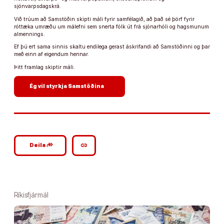
sjónvarpsdagskrá.
Við trúum að Samstöðin skipti máli fyrir samfélagið, að það sé þörf fyrir
róttæka umræðu um málefni sem snerta fólk út frá sjónarhóli og hagsmunum
almennings.
Ef þú ert sama sinnis skaltu endilega gerast áskrifandi að Samstöðinni og þar
með einn af eigendum hennar.
Þitt framlag skiptir máli.
arrow_forward
Ég vil styrkja Samstöðina
google_plus_reshare
link
Deila
Ríkisfjármál