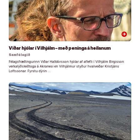
arrow_forward
Viðar hjólar í Vilhjálm – með peninga á heilanum
Samfélagið
Félagsfræðingurinn Viðar Halldórsson hjólar af aflefli í Vilhjálm Birgisson
verkalýðsleiðtoga á Akranesi en Vilhjálmur styður hvalveiðar Kristjáns
Loftssonar. Fyrstu dýrin …