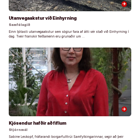
arrow_forward
Utanvegaakstur við Einhyrning
Samfélagið
Einn ljótasti utanvegaakstur sem sögiur fara af átti sér stað við Einhyrning í
dag. Tveir franskir ferðamenn eru grunaðir um …
arrow_forward
Kjósendur hafðir að fíflum
Stjórnmál
Sabine Leskopf, fráfarandi borgarfulltrúi Samfylkingarinnar, segir að þeir