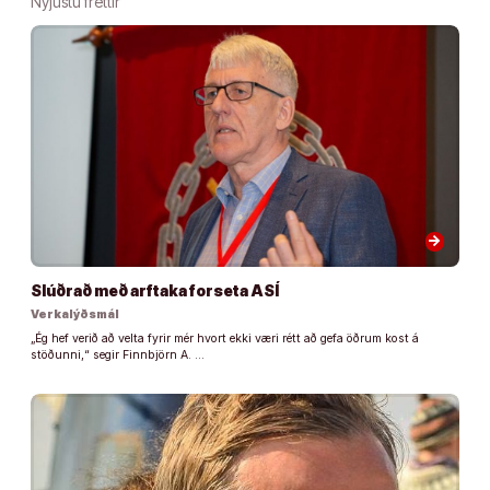
Nýjustu fréttir
arrow_forward
Slúðrað með arftaka forseta ASÍ
Verkalýðsmál
„Ég hef verið að velta fyrir mér hvort ekki væri rétt að gefa öðrum kost á
stöðunni,“ segir Finnbjörn A. …