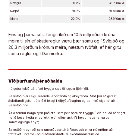
Noregur
31,7%
41.700 m.kr.
Svíþjóð
30,0%
39.464 m.kr.
Ísland
22,0%
28.940 m.kr.
Eins og þarna sést fengi ríkið um 10,5 milljörðum króna
meira til sín ef skattareglur væru þær sömu og í Svíþjóð og
26,3 milljörðum krónum meira, næstum tvöfalt, ef hér giltu
sömu reglur og í Danmörku.
Við þurfum á þér að halda
Þú getur tekið þátt í að byggja upp öflugum fjölmiðli.
Samstöðin er í eigu lesenda, áhorfenda og áheyrenda. Með því að gerast
áskrifandi getur þú orðið félagi í Alþýðufélaginu og þar með eigandi að
Samstöðinni.
Áskrifendur borga fyrir það efni sem þeir nota en tryggja í leiðinni að aðrir geti
notið þess. Þetta er því ekki eigingjörn áskrift heldur rausnarleg og
samfélagslega ábyrg.
Samstöðin byrjaði sem umræðuþættir á Facebook en er nú orðinn að
fréttavef, útvarps- og hlaðvarpsþáttum, skoðanapistlum og