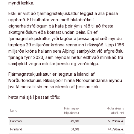
myndi lækka.
Ekki er víst að fjármagnstekjuskattur leggist á alla þessa
upphæð. Ef hluthafar voru með hlutabréfin í
eignarhaldsfélögum þá hafa þeir ýmis ráð til að fresta
skattgreiðslum eða komast undan þeim. En ef
fjármagnstekjuskattur yrði lagður á þessa upphæð myndu
tæplega 29 milljarðar krónna renna inn í ríkissjóð. Upp í 186
milljarða króna hallann sem Alþingi samþykkt við afgreiðslu
fjárlaga fyrir 2023, sem reyndar hefur eitthvað minnkað frá
samþykkt vegna mikillar þenslu og verðbólgu.
Fjármagnstekjuskattur er lægstur á Íslandi af
Norðurlöndunum. Ríkissjóðir hinna Norðurlandanna myndu
því fá meira til sín en sá íslenski af þessari sölu.
Þetta má sjá í þessari töflu:
Fjármagns-
Hlutur ríkisins
Land
tekjuskattur
af sölunni
Danmörk
42,0%
55.250 m.kr.
Finnland
34,0%
44.726 m.kr.