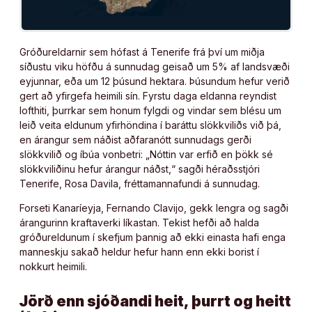
Gróðureldarnir sem hófast á Tenerife frá því um miðja
síðustu viku höfðu á sunnudag geisað um 5% af landsvæði
eyjunnar, eða um 12 þúsund hektara. Þúsundum hefur verið
gert að yfirgefa heimili sín. Fyrstu daga eldanna reyndist
lofthiti, þurrkar sem honum fylgdi og vindar sem blésu um
leið veita eldunum yfirhöndina í baráttu slökkviliðs við þá,
en árangur sem náðist aðfaranótt sunnudags gerði
slökkvilið og íbúa vonbetri: „Nóttin var erfið en þökk sé
slökkviliðinu hefur árangur náðst,“ sagði héraðsstjóri
Tenerife, Rosa Davila, fréttamannafundi á sunnudag.
Forseti Kanaríeyja, Fernando Clavijo, gekk lengra og sagði
árangurinn kraftaverki líkastan. Tekist hefði að halda
gróðureldunum í skefjum þannig að ekki einasta hafi enga
manneskju sakað heldur hefur hann enn ekki borist í
nokkurt heimili.
Jörð enn sjóðandi heit, þurrt og heitt