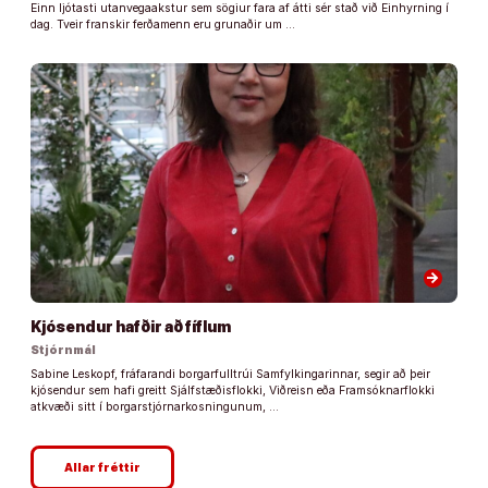
Einn ljótasti utanvegaakstur sem sögiur fara af átti sér stað við Einhyrning í
dag. Tveir franskir ferðamenn eru grunaðir um …
arrow_forward
Kjósendur hafðir að fíflum
Stjórnmál
Sabine Leskopf, fráfarandi borgarfulltrúi Samfylkingarinnar, segir að þeir
kjósendur sem hafi greitt Sjálfstæðisflokki, Viðreisn eða Framsóknarflokki
atkvæði sitt í borgarstjórnarkosningunum, …
Allar fréttir