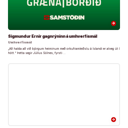
arrow_forward
Sigmundur Ernir gagnrýninn á umhverfismál
Umhverfismál
„Að halda að við björgum heiminum með orkuframleiðslu á íslandi er alveg út í
hött.“ Þetta segir Júlíus Sólnes, fyrsti …
arrow_forward