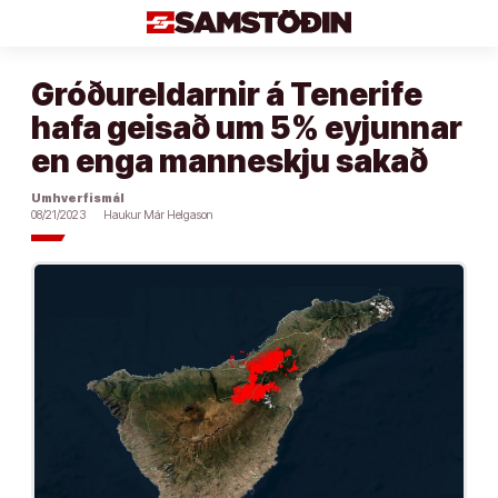
Áfram
að
efni
Gróðureldarnir á Tenerife
hafa geisað um 5% eyjunnar
en enga manneskju sakað
Umhverfismál
08/21/2023
Haukur Már Helgason