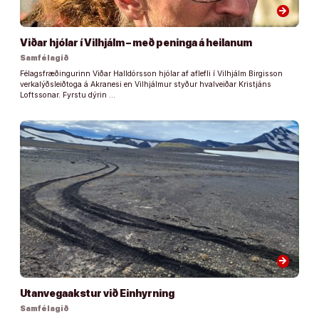
arrow_forward
Viðar hjólar í Vilhjálm – með peninga á heilanum
Samfélagið
Félagsfræðingurinn Viðar Halldórsson hjólar af aflefli í Vilhjálm Birgisson
verkalýðsleiðtoga á Akranesi en Vilhjálmur styður hvalveiðar Kristjáns
Loftssonar. Fyrstu dýrin …
arrow_forward
Utanvegaakstur við Einhyrning
Samfélagið