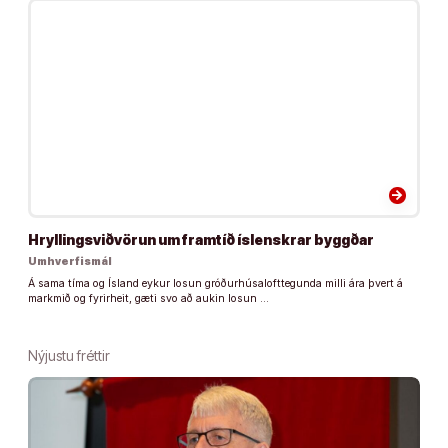
arrow_forward
Hryllingsviðvörun um framtíð íslenskrar byggðar
Umhverfismál
Á sama tíma og Ísland eykur losun gróðurhúsalofttegunda milli ára þvert á
markmið og fyrirheit, gæti svo að aukin losun …
Nýjustu fréttir