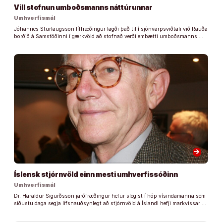
Vill stofnun umboðsmanns náttúrunnar
Umhverfismál
Jóhannes Sturlaugsson líffræðingur lagði það til í sjónvarpsviðtali við Rauða
borðið á Samstöðinni í gærkvöld að stofnað verði embætti umboðsmanns …
arrow_forward
Íslensk stjórnvöld einn mesti umhverfissóðinn
Umhverfismál
Dr. Haraldur Sigurðsson jarðfræðingur hefur slegist í hóp vísindamanna sem
síðustu daga segja lífsnauðsynlegt að stjórnvöld á Íslandi hefji markvissar …