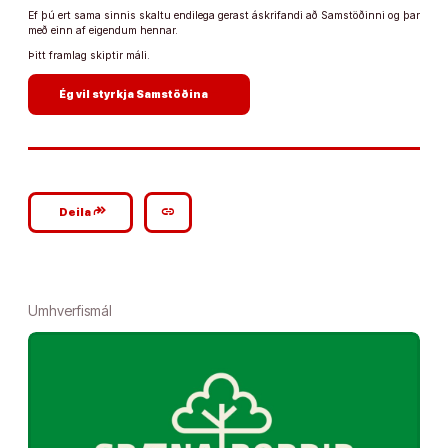
Ef þú ert sama sinnis skaltu endilega gerast áskrifandi að Samstöðinni og þar
með einn af eigendum hennar.
Þitt framlag skiptir máli.
arrow_forward
Ég vil styrkja Samstöðina
google_plus_reshare
link
Deila
Umhverfismál