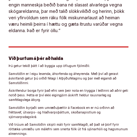
engin manneskja beðið bana né slasast alvarlega vegna
skógareldanna, þar með talið slökkviliðið og herinn, þökk
veri yfirvöldum sem ráku fólk miskunnarlaust að heiman
væru heimili þeirra í hættu og gæta ítrustu varúðar vegna
eldanna. Það er fyrir öllu.“
Við þurfum á þér að halda
Þú getur tekið þátt í að byggja upp öflugum fjölmiðli.
Samstöðin er í eigu lesenda, áhorfenda og áheyrenda. Með því að gerast
áskrifandi getur þú orðið félagi í Alþýðufélaginu og þar með eigandi að
Samstöðinni.
Áskrifendur borga fyrir það efni sem þeir nota en tryggja í leiðinni að aðrir geti
notið þess. Þetta er því ekki eigingjörn áskrift heldur rausnarleg og
samfélagslega ábyrg.
Samstöðin byrjaði sem umræðuþættir á Facebook en er nú orðinn að
fréttavef, útvarps- og hlaðvarpsþáttum, skoðanapistlum og
sjónvarpsdagskrá.
Við trúum að Samstöðin skipti máli fyrir samfélagið, að það sé þörf fyrir
róttæka umræðu um málefni sem snerta fólk út frá sjónarhóli og hagsmunum
almennings.