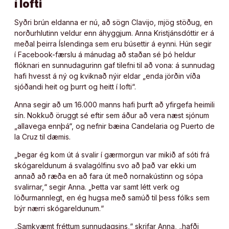
í lofti
Syðri brún eldanna er nú, að sögn Clavijo, mjög stöðug, en
norðurhlutinn veldur enn áhyggjum. Anna Kristjánsdóttir er á
meðal þeirra Íslendinga sem eru búsettir á eynni. Hún segir
í Facebook-færslu á mánudag að staðan sé þó heldur
flóknari en sunnudagurinn gaf tilefni til að vona: á sunnudag
hafi hvesst á ný og kviknað nýir eldar „enda jörðin víða
sjóðandi heit og þurrt og heitt í lofti“.
Anna segir að um 16.000 manns hafi þurft að yfirgefa heimili
sín. Nokkuð öruggt sé eftir sem áður að vera næst sjónum
„allavega ennþá“, og nefnir bæina Candelaria og Puerto de
la Cruz til dæmis.
„Þegar ég kom út á svalir í gærmorgun var mikið af sóti frá
skógareldunum á svalagólfinu svo að það var ekki um
annað að ræða en að fara út með nornakústinn og sópa
svalirnar,“ segir Anna. „Þetta var samt létt verk og
löðurmannlegt, en ég hugsa með samúð til þess fólks sem
býr nærri skógareldunum.“
„Samkvæmt fréttum sunnudagsins,“ skrifar Anna, „hafði