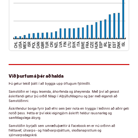
Við þurfum á þér að halda
Þú getur tekið þátt í að byggja upp öflugum fjölmiðli.
Samstöðin er í eigu lesenda, áhorfenda og áheyrenda. Með því að gerast
áskrifandi getur þú orðið félagi í Alþýðufélaginu og þar með eigandi að
Samstöðinni.
Áskrifendur borga fyrir það efni sem þeir nota en tryggja í leiðinni að aðrir geti
notið þess. Þetta er því ekki eigingjörn áskrift heldur rausnarleg og
samfélagslega ábyrg.
Samstöðin byrjaði sem umræðuþættir á Facebook en er nú orðinn að
fréttavef, útvarps- og hlaðvarpsþáttum, skoðanapistlum og
sjónvarpsdagskrá.