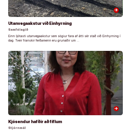
arrow_forward
Utanvegaakstur við Einhyrning
Samfélagið
Einn ljótasti utanvegaakstur sem sögiur fara af átti sér stað við Einhyrning í
dag. Tveir franskir ferðamenn eru grunaðir um …
arrow_forward
Kjósendur hafðir að fíflum
Stjórnmál