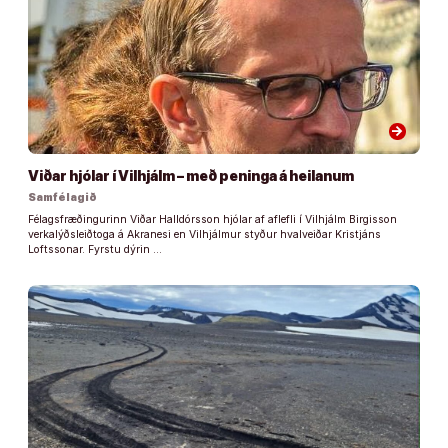
arrow_forward
Viðar hjólar í Vilhjálm – með peninga á heilanum
Samfélagið
Félagsfræðingurinn Viðar Halldórsson hjólar af aflefli í Vilhjálm Birgisson
verkalýðsleiðtoga á Akranesi en Vilhjálmur styður hvalveiðar Kristjáns
Loftssonar. Fyrstu dýrin …