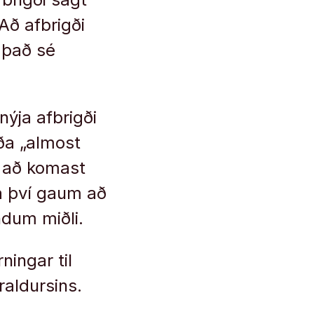
Að afbrigði
ð það sé
nýja afbrigði
eða „almost
u að komast
fa því gaum að
ýndum miðli.
ingar til
aldursins.