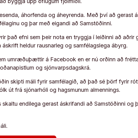
í að byggja upp öflugum fjölmiðli.
 lesenda, áhorfenda og áheyrenda. Með því að gerast á
ufélaginu og þar með eigandi að Samstöðinni.
ir það efni sem þeir nota en tryggja í leiðinni að aðrir 
rn áskrift heldur rausnarleg og samfélagslega ábyrg.
em umræðuþættir á Facebook en er nú orðinn að frétta
koðanapistlum og sjónvarpsdagskrá.
in skipti máli fyrir samfélagið, að það sé þörf fyrir
fólk út frá sjónarhóli og hagsmunum almennings.
s skaltu endilega gerast áskrifandi að Samstöðinni og 
áli.