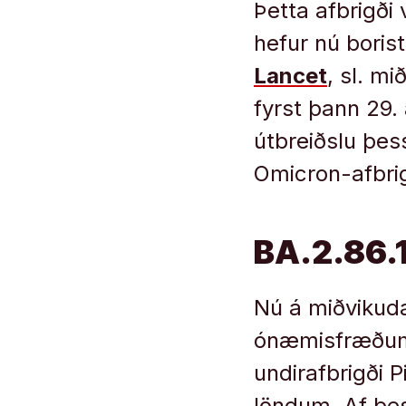
Þetta afbrigði 
hefur nú borist
Lancet
, sl. mi
fyrst þann 29.
útbreiðslu þes
Omicron-afbrig
BA.2.86.1
Nú á miðvikuda
ónæmisfræðum v
undirafbrigði P
löndum. Af þes