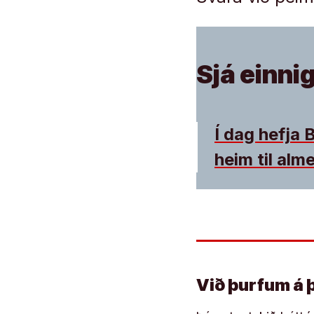
Sjá einnig
Í dag hefja 
heim til alm
Við þurfum á 