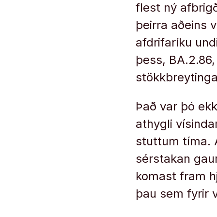
flest ný afbri
þeirra aðeins 
afdrifaríku undi
þess, BA.2.86,
stökkbreytinga 
Það var þó ekk
athygli vísind
stuttum tíma. 
sérstakan gaum
komast fram hjá
þau sem fyrir 