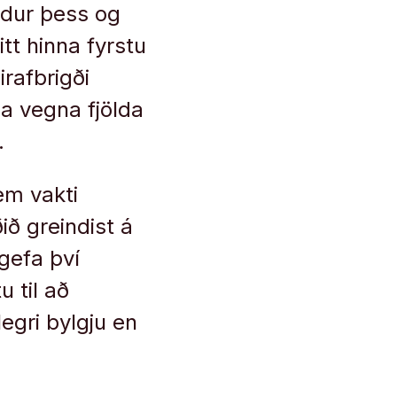
ndur þess og
tt hinna fyrstu
irafbrigði
na vegna fjölda
.
em vakti
ið greindist á
 gefa því
 til að
egri bylgju en