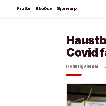
Áfram
Fréttir
Skoðun
Sjónvarp
að
efni
Haustby
Covid f
Heilbrigðismál
0