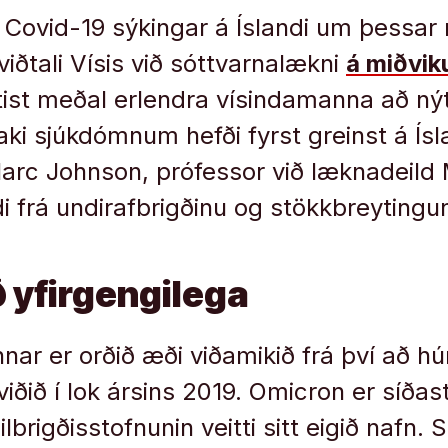
 Covid-19 sýkingar á Íslandi um þessar 
iðtali Vísis við sóttvarnalækni
á miðvik
ist meðal erlendra vísindamanna að nýt
aki sjúkdómnum hefði fyrst greinst á Ísl
Marc Johnson, prófessor við læknadeild 
i frá undirafbrigðinu og stökkbreytingun
 yfirgengilega
nnar er orðið æði viðamikið frá því að h
iðið í lok ársins 2019. Omicron er síðas
brigðisstofnunin veitti sitt eigið nafn. 