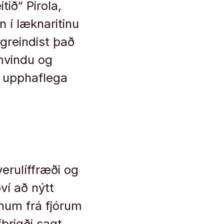
tið“ Pirola,
n í læknaritinu
 greindist það
amvindu og
il upphaflega
erulíffræði og
ví að nýtt
sýnum frá fjórum
brigði sagt