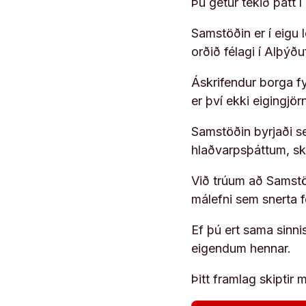
Þú getur tekið þátt 
Samstöðin er í eigu
orðið félagi í Alþýð
Áskrifendur borga fyr
er því ekki eigingjö
Samstöðin byrjaði s
hlaðvarpsþáttum, s
Við trúum að Samstöð
málefni sem snerta 
Ef þú ert sama sinni
eigendum hennar.
Þitt framlag skiptir m