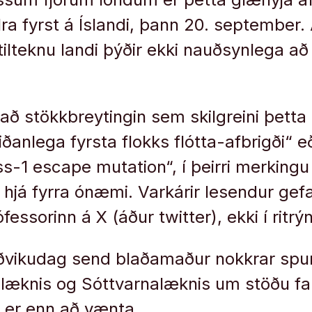
lra fyrst á Íslandi, þann 20. september. 
í tilteknu landi þýðir ekki nauðsynlega a
að stökkbreytingin sem skilgreini þetta 
iðanlega fyrsta flokks flótta-afbrigði“ 
ass-1 escape mutation“, í þeirri merking
 hjá fyrra ónæmi. Varkárir lesendur ge
fessorinn á X (áður twitter), ekki í ritr
vikudag send blaðamaður nokkrar spurn
æknis og Sóttvarnalæknis um stöðu far
 er enn að vænta.