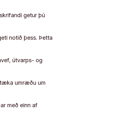
skrifandi getur þú
geti notið þess. Þetta
vef, útvarps- og
 róttæka umræðu um
þar með einn af