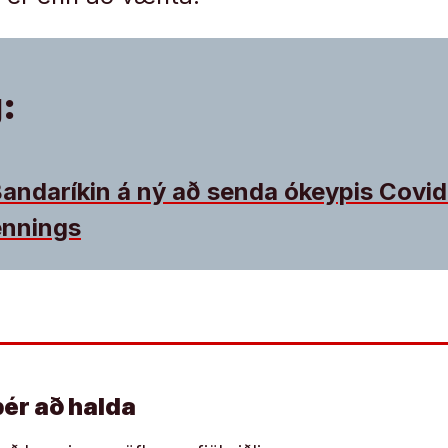
:
Bandaríkin á ný að senda ókeypis Covi
ennings
þér að halda