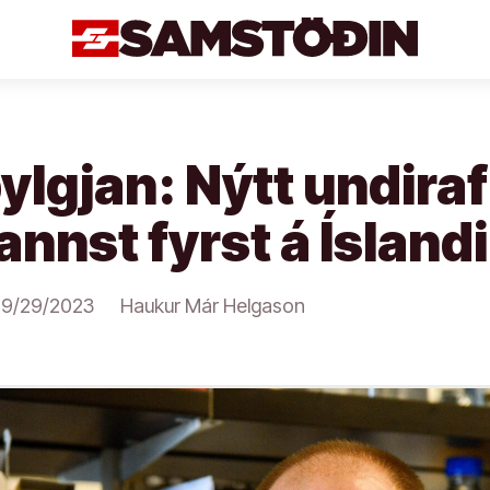
lgjan: Nýtt undiraf
annst fyrst á Íslandi
9/29/2023
Haukur Már Helgason