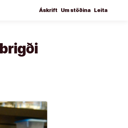
Áskrift
Um stöðina
Leita
brigði