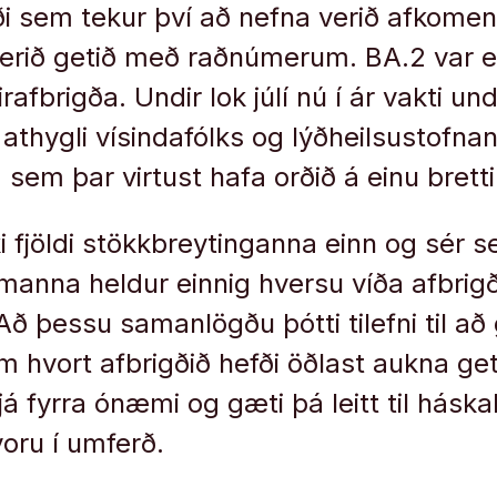
gði sem tekur því að nefna verið afkome
verið getið með raðnúmerum. BA.2 var ei
rafbrigða. Undir lok júlí nú í ár vakti und
 athygli vísindafólks og lýðheilsustofna
sem þar virtust hafa orðið á einu bretti
i fjöldi stökkbreytinganna einn og sér s
amanna heldur einnig hversu víða afbrigð
Að þessu samanlögðu þótti tilefni til að
 hvort afbrigðið hefði öðlast aukna getu
 fyrra ónæmi og gæti þá leitt til háskal
voru í umferð.