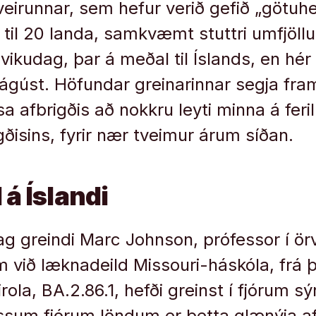
veirunnar, sem hefur verið gefið „götuhei
 til 20 landa, samkvæmt stuttri umfjöllu
ðvikudag, þar á meðal til Íslands, en hér
 ágúst. Höfundar greinarinnar segja fr
sa afbrigðis að nokkru leyti minna á fer
ðisins, fyrir nær tveimur árum síðan.
 á Íslandi
g greindi Marc Johnson, prófessor í örv
ið læknadeild Missouri-háskóla, frá þ
irola, BA.2.86.1, hefði greinst í fjórum 
sum fjórum löndum er þetta glænýja af