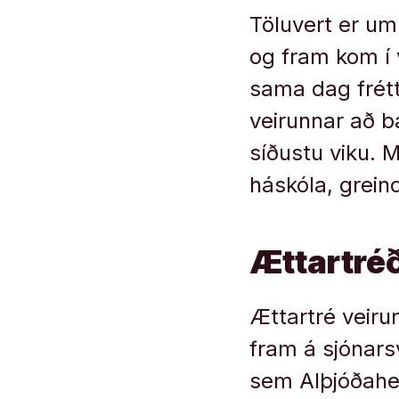
Töluvert er um
og fram kom í v
sama dag frétt
veirunnar að b
síðustu viku. 
háskóla, greind
Ættartréð
Ættartré veiru
fram á sjónarsv
sem Alþjóðaheil