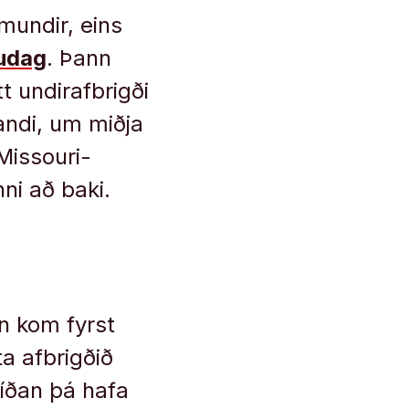
mundir, eins
udag
. Þann
t undirafbrigði
andi, um miðja
Missouri-
ni að baki.
ún kom fyrst
ta afbrigðið
Síðan þá hafa