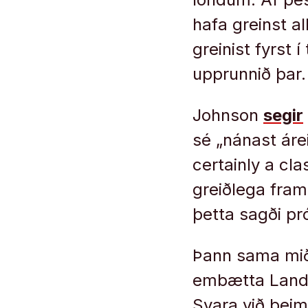
hafa greinst al
greinist fyrst 
upprunnið þar.
Johnson
segir
sé „nánast áre
certainly a cl
greiðlega fram
þetta sagði pró
Þann sama mið
embætta Landl
Svara við þeim