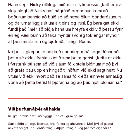
Hann segir Nicky eðlilega miður sínir yfir þessu. „Það er því
skiljanlegt að Nicky hafi hágrátið þegar hún komi að
beðunum þannig að búið sé að ræna öllum bóndarósunum
og dalíurnar liggja út um allt eins og rusl. Ég bara gat ekki
fundi það í mér að biðja hana um hreyfa ekki við þessu fyrir
en ég væri búinn að taka myndir svo ég tók engar myndir
af þessari slátrun og þjófnaði,“ segir Rúnar.
Þó þessi glæpur sé nokkuð undarlegur þá segir Rúnar að
þetta sé ekki í fyrsta skiptið sem þetta gerist. „Þetta er ekki
í fyrsta skipti sem að við sjáum fólk stela blómum með því
að grafa þau upp en hingað til höfum við ekki sagt neitt. Nú
vitum við ekki hvort það sé sama fólk eða einhver annar.Ég
vona að þetta berist til þjófanna og að þau njóti blómanna.“
Við þurfum á þér að halda
Þú getur tekið þátt í að byggja upp öflugum fjölmiðli.
Samstöðin er í eigu lesenda, áhorfenda og áheyrenda. Með því að gerast
áskrifandi getur þú orðið félagi í Alþýðufélaginu og þar með eigandi að