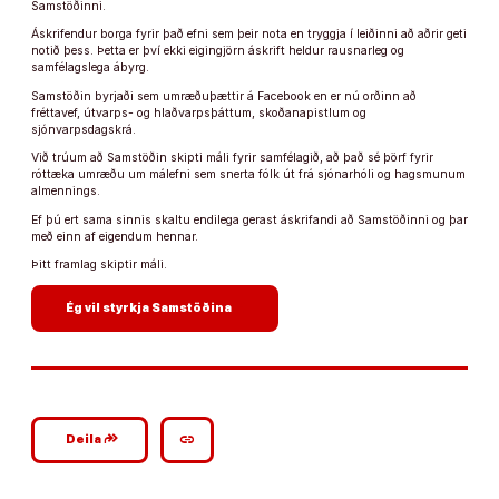
Samstöðinni.
Áskrifendur borga fyrir það efni sem þeir nota en tryggja í leiðinni að aðrir geti
notið þess. Þetta er því ekki eigingjörn áskrift heldur rausnarleg og
samfélagslega ábyrg.
Samstöðin byrjaði sem umræðuþættir á Facebook en er nú orðinn að
fréttavef, útvarps- og hlaðvarpsþáttum, skoðanapistlum og
sjónvarpsdagskrá.
Við trúum að Samstöðin skipti máli fyrir samfélagið, að það sé þörf fyrir
róttæka umræðu um málefni sem snerta fólk út frá sjónarhóli og hagsmunum
almennings.
Ef þú ert sama sinnis skaltu endilega gerast áskrifandi að Samstöðinni og þar
með einn af eigendum hennar.
Þitt framlag skiptir máli.
arrow_forward
Ég vil styrkja Samstöðina
google_plus_reshare
link
Deila