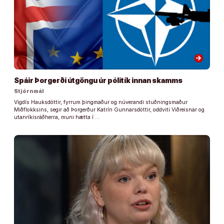
arrow_forward
Spáir Þorgerði útgöngu úr pólitík innan skamms
Stjórnmál
Vigdís Hauksdóttir, fyrrum þingmaður og núverandi stuðningsmaður
Miðflokksins, segir að Þorgerður Katrín Gunnarsdóttir, oddviti Viðreisnar og
utanríkisráðherra, muni hætta í …