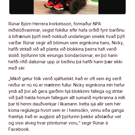
Rúnar Björn Herrera Þorkelsson, formaður NPA
miðstöðvarinnar, segist fokillur eftir hafa orðið fyrir barðinu
á bífrænum þjófi með nokkuð undarlegan smekk hvað þýfi
varðar. Rúnar segir að blómum sem eiginkona hans, Nicky,
hafði stritað við að planta við blokkina þeirra hafi verið
stolið. Þjófurinn tók einungis bóndarósirnar, en þó hann
hefði rifið dalíurnar upp úr beðinu þá hafði hann þær ekki
með sér.
„Mikið getur fólk verið sjálfselskt. Það er oft sem ég verð
reiður er nú nú er mælirinn fullur. Nicky eiginkona mín hefur
yndi að því að gera garðinn hjá blokkinni fallega og stritar
við það halda honum fallegum allt sumarið myrkranna á milli
þar til henni dauðverkjar í líkamann. Þetta sjá allir sem hér
koma reglulega hvort sem er í heimsókn, vinnu eða ganga
framhjá. Það er augljóst að þjófurinn þekkir aðstæður vel
og vissi alveg hvar plönturnar voru,“ segir Rúnar á
Facebook.