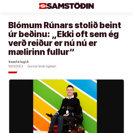
Áfram
að
efni
Blómum Rúnars stolið beint
úr beðinu: „Ekki oft sem ég
verð reiður er nú nú er
mælirinn fullur“
Samfélagið
10/25/2023
Gunnar Smári Egilsson