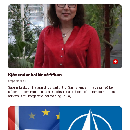
arrow_forward
Kjósendur hafðir að fíflum
Stjórnmál
Sabine Leskopf, fráfarandi borgarfulltrúi Samfylkingarinnar, segir að þeir
kjósendur sem hafi greitt Sjálfstæðisflokki, Viðreisn eða Framsóknarflokki
atkvæði sitt í borgarstjórnarkosningunum, …