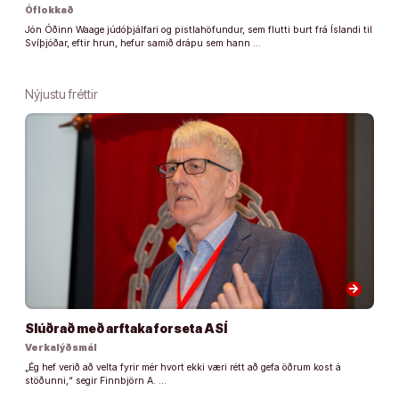
Óflokkað
Jón Óðinn Waage júdóþjálfari og pistlahöfundur, sem flutti burt frá Íslandi til
Svíþjóðar, eftir hrun, hefur samið drápu sem hann …
Nýjustu fréttir
arrow_forward
Slúðrað með arftaka forseta ASÍ
Verkalýðsmál
„Ég hef verið að velta fyrir mér hvort ekki væri rétt að gefa öðrum kost á
stöðunni,“ segir Finnbjörn A. …