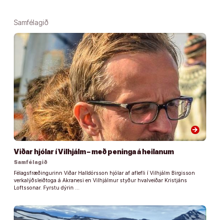
Samfélagið
arrow_forward
Viðar hjólar í Vilhjálm – með peninga á heilanum
Samfélagið
Félagsfræðingurinn Viðar Halldórsson hjólar af aflefli í Vilhjálm Birgisson
verkalýðsleiðtoga á Akranesi en Vilhjálmur styður hvalveiðar Kristjáns
Loftssonar. Fyrstu dýrin …