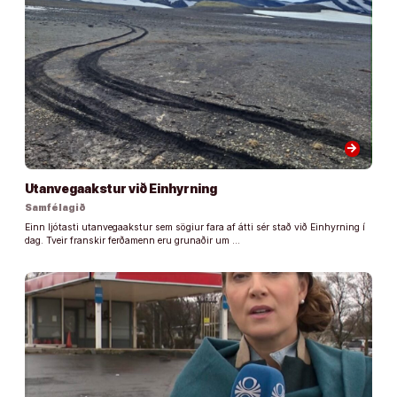
arrow_forward
Utanvegaakstur við Einhyrning
Samfélagið
Einn ljótasti utanvegaakstur sem sögiur fara af átti sér stað við Einhyrning í
dag. Tveir franskir ferðamenn eru grunaðir um …