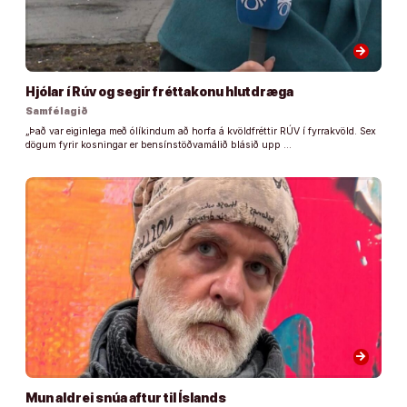
arrow_forward
Hjólar í Rúv og segir fréttakonu hlutdræga
Samfélagið
„Það var eiginlega með ólíkindum að horfa á kvöldfréttir RÚV í fyrrakvöld. Sex
dögum fyrir kosningar er bensínstöðvamálið blásið upp …
arrow_forward
Mun aldrei snúa aftur til Íslands