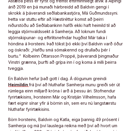
Ástæða þess er fyrst og fremst eftirminnilegt atvik á Alþingi
árið 2019 en þá munaði hárbreidd að Baldvin gengi í
skrokk á þáverandi seðlabankastjóra, Má Guðmundssyni.
Þetta var stuttu eftir að Hæstiréttur komst að þeirri
niðurstöðu að Seðlabankinn hafði ekki haft heimild til að
leggja stjórnvaldssekt á Samherja. Að loknum fundi
stjórnskipunar- og eftirlitsnefndar hugðist Már taka í
höndina á Þorsteini. Það tókst þó ekki því Baldvin varð óður
og öskraði: „Hafðu smá sómakennd og drullaðu þér í
burtu.“ Kolbeinn Óttarsson Proppé, þáverandi þingmaður
Vinstri grænna, þurfti að grípa inn í og koma á milli þeirra
tveggja.
En Baldvin hefur það gott í dag. Á dögunum greindi
Heimildin
frá því að hluthafar Samherja munu greiði sér út
rúmlega einn milljarð króna í arð á þessu ári. Stofnendur
fyrirtækisins, Þorsteinn Már og Kristján Vilhelmsson, hafa
fært eignir sínar yfir á börnin sín, sem eru nú langstærstu
hluthafar fyrirtækisins.
Börn Þorsteins, Baldvin og Katla, eiga þannig 49 prósent í
Samherja og má því lauslega reikna með því að hvort um