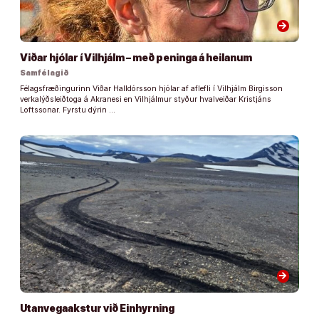
arrow_forward
Viðar hjólar í Vilhjálm – með peninga á heilanum
Samfélagið
Félagsfræðingurinn Viðar Halldórsson hjólar af aflefli í Vilhjálm Birgisson
verkalýðsleiðtoga á Akranesi en Vilhjálmur styður hvalveiðar Kristjáns
Loftssonar. Fyrstu dýrin …
arrow_forward
Utanvegaakstur við Einhyrning