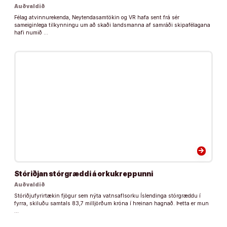
Auðvaldið
Félag atvinnurekenda, Neytendasamtökin og VR hafa sent frá sér
sameiginlega tilkynningu um að skaði landsmanna af samráði skipafélagana
hafi numið …
arrow_forward
Stóriðjan stórgræddi á orkukreppunni
Auðvaldið
Stóriðjufyrirtækin fjögur sem nýta vatnsaflsorku Íslendinga stórgræddu í
fyrra, skiluðu samtals 83,7 milljörðum króna í hreinan hagnað. Þetta er mun
…