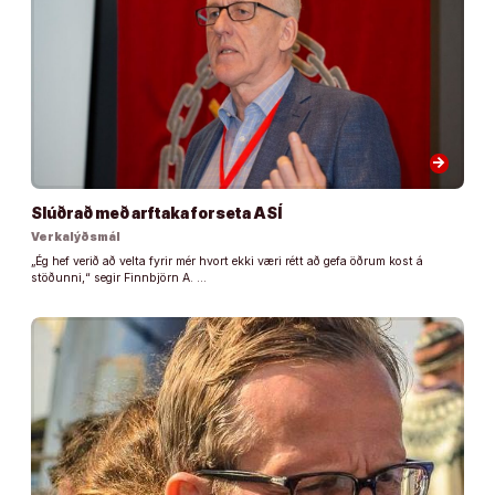
arrow_forward
Slúðrað með arftaka forseta ASÍ
Verkalýðsmál
„Ég hef verið að velta fyrir mér hvort ekki væri rétt að gefa öðrum kost á
stöðunni,“ segir Finnbjörn A. …