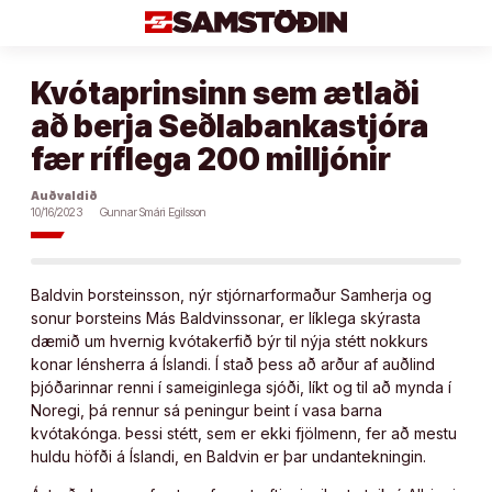
Áfram
að
efni
Kvótaprinsinn sem ætlaði
að berja Seðlabankastjóra
fær ríflega 200 milljónir
Auðvaldið
10/16/2023
Gunnar Smári Egilsson
Baldvin Þorsteinsson, nýr stjórnarformaður Samherja og
sonur Þorsteins Más Baldvinssonar, er líklega skýrasta
dæmið um hvernig kvótakerfið býr til nýja stétt nokkurs
konar lénsherra á Íslandi. Í stað þess að arður af auðlind
þjóðarinnar renni í sameiginlega sjóði, líkt og til að mynda í
Noregi, þá rennur sá peningur beint í vasa barna
kvótakónga. Þessi stétt, sem er ekki fjölmenn, fer að mestu
huldu höfði á Íslandi, en Baldvin er þar undantekningin.