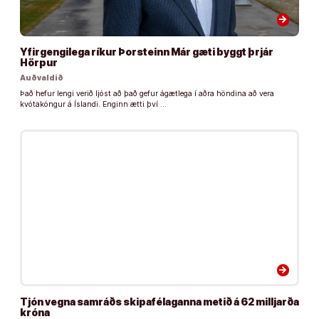
arrow_forward
Yfirgengilega ríkur Þorsteinn Már gæti byggt þrjár
Hörpur
Auðvaldið
Það hefur lengi verið ljóst að það gefur ágætlega í aðra höndina að vera
kvótakóngur á Íslandi. Enginn ætti því …
arrow_forward
Tjón vegna samráðs skipafélaganna metið á 62 milljarða
króna