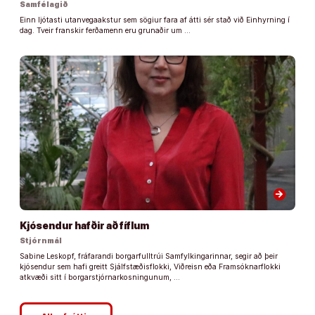
Samfélagið
Einn ljótasti utanvegaakstur sem sögiur fara af átti sér stað við Einhyrning í
dag. Tveir franskir ferðamenn eru grunaðir um …
arrow_forward
Kjósendur hafðir að fíflum
Stjórnmál
Sabine Leskopf, fráfarandi borgarfulltrúi Samfylkingarinnar, segir að þeir
kjósendur sem hafi greitt Sjálfstæðisflokki, Viðreisn eða Framsóknarflokki
atkvæði sitt í borgarstjórnarkosningunum, …