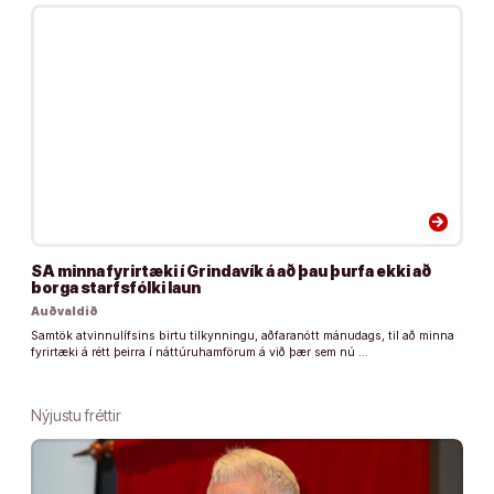
arrow_forward
SA minna fyrirtæki í Grindavík á að þau þurfa ekki að
borga starfsfólki laun
Auðvaldið
Samtök atvinnulífsins birtu tilkynningu, aðfaranótt mánudags, til að minna
fyrirtæki á rétt þeirra í náttúruhamförum á við þær sem nú …
Nýjustu fréttir