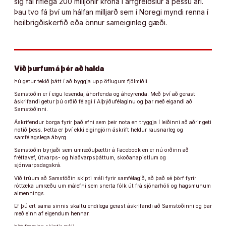
sig fái ríflega 200 milljónir króna í arfgreiðslur á þessu ári.
Þau tvo fá því um hálfan milljarð sem í Noregi myndi renna í
heilbrigðiskerfið eða önnur sameiginleg gæði.
Við þurfum á þér að halda
Þú getur tekið þátt í að byggja upp öflugum fjölmiðli.
Samstöðin er í eigu lesenda, áhorfenda og áheyrenda. Með því að gerast
áskrifandi getur þú orðið félagi í Alþýðufélaginu og þar með eigandi að
Samstöðinni.
Áskrifendur borga fyrir það efni sem þeir nota en tryggja í leiðinni að aðrir geti
notið þess. Þetta er því ekki eigingjörn áskrift heldur rausnarleg og
samfélagslega ábyrg.
Samstöðin byrjaði sem umræðuþættir á Facebook en er nú orðinn að
fréttavef, útvarps- og hlaðvarpsþáttum, skoðanapistlum og
sjónvarpsdagskrá.
Við trúum að Samstöðin skipti máli fyrir samfélagið, að það sé þörf fyrir
róttæka umræðu um málefni sem snerta fólk út frá sjónarhóli og hagsmunum
almennings.
Ef þú ert sama sinnis skaltu endilega gerast áskrifandi að Samstöðinni og þar
með einn af eigendum hennar.