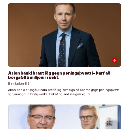
arrow_forward
Arion banki braut lög gegn peningaþvætti – Þarf að
borga 585 milljónir í sekt.
Bankakerfið
Arion banki er sagður hafa brotið lög sem eiga að sporna gegn peningaþvætti
og fjármögnun hryðjuverka ítrekað og með margvíslegum …