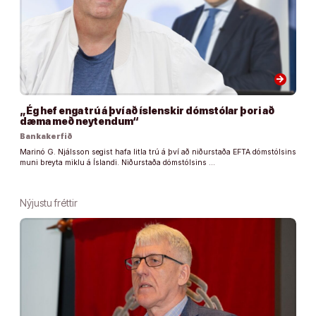
arrow_forward
„Ég hef enga trú á því að íslenskir dómstólar þori að
dæma með neytendum“
Bankakerfið
Marinó G. Njálsson segist hafa litla trú á því að niðurstaða EFTA dómstólsins
muni breyta miklu á Íslandi. Niðurstaða dómstólsins …
Nýjustu fréttir