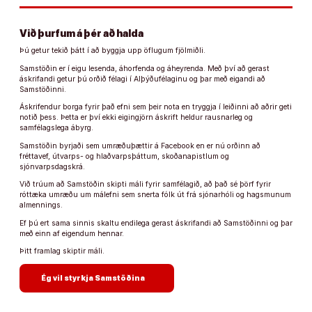
Við þurfum á þér að halda
Þú getur tekið þátt í að byggja upp öflugum fjölmiðli.
Samstöðin er í eigu lesenda, áhorfenda og áheyrenda. Með því að gerast
áskrifandi getur þú orðið félagi í Alþýðufélaginu og þar með eigandi að
Samstöðinni.
Áskrifendur borga fyrir það efni sem þeir nota en tryggja í leiðinni að aðrir geti
notið þess. Þetta er því ekki eigingjörn áskrift heldur rausnarleg og
samfélagslega ábyrg.
Samstöðin byrjaði sem umræðuþættir á Facebook en er nú orðinn að
fréttavef, útvarps- og hlaðvarpsþáttum, skoðanapistlum og
sjónvarpsdagskrá.
Við trúum að Samstöðin skipti máli fyrir samfélagið, að það sé þörf fyrir
róttæka umræðu um málefni sem snerta fólk út frá sjónarhóli og hagsmunum
almennings.
Ef þú ert sama sinnis skaltu endilega gerast áskrifandi að Samstöðinni og þar
með einn af eigendum hennar.
Þitt framlag skiptir máli.
arrow_forward
Ég vil styrkja Samstöðina