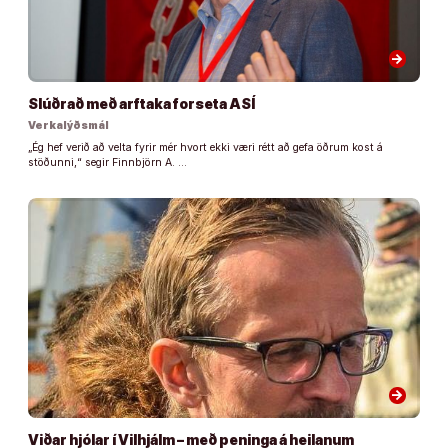
arrow_forward
Slúðrað með arftaka forseta ASÍ
Verkalýðsmál
„Ég hef verið að velta fyrir mér hvort ekki væri rétt að gefa öðrum kost á
stöðunni,“ segir Finnbjörn A. …
arrow_forward
Viðar hjólar í Vilhjálm – með peninga á heilanum