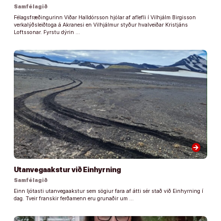
Samfélagið
Félagsfræðingurinn Viðar Halldórsson hjólar af aflefli í Vilhjálm Birgisson
verkalýðsleiðtoga á Akranesi en Vilhjálmur styður hvalveiðar Kristjáns
Loftssonar. Fyrstu dýrin …
arrow_forward
Utanvegaakstur við Einhyrning
Samfélagið
Einn ljótasti utanvegaakstur sem sögiur fara af átti sér stað við Einhyrning í
dag. Tveir franskir ferðamenn eru grunaðir um …