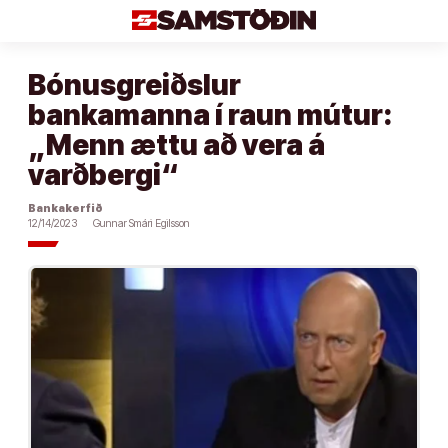
Áfram
að
efni
Bónusgreiðslur
bankamanna í raun mútur:
„Menn ættu að vera á
varðbergi“
Bankakerfið
12/14/2023
Gunnar Smári Egilsson