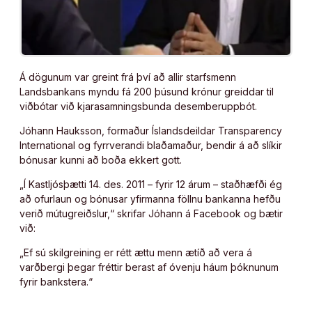
Á dögunum var greint frá því að allir starfsmenn
Landsbankans myndu fá 200 þúsund krónur greiddar til
viðbótar við kjarasamningsbunda desemberuppbót.
Jóhann Hauksson, formaður Íslandsdeildar Transparency
International og fyrrverandi blaðamaður, bendir á að slíkir
bónusar kunni að boða ekkert gott.
„Í Kastljósþætti 14. des. 2011 – fyrir 12 árum – staðhæfði ég
að ofurlaun og bónusar yfirmanna föllnu bankanna hefðu
verið mútugreiðslur,“ skrifar Jóhann á Facebook og bætir
við:
„Ef sú skilgreining er rétt ættu menn ætíð að vera á
varðbergi þegar fréttir berast af óvenju háum þóknunum
fyrir bankstera.“