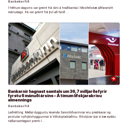
Bankakerfið
Í fréttum dagsins var greint frá ráni á hraðbanka í Mosfellsbæ aðfaranótt
mánudags. Þá var greint frá því að farið …
arrow_forward
Bankarnir hagnast samtals um 36,7 milljarða fyrir
fyrstu 6 mánuði ársins – Á tímum lífskjarakrísu
almennings
Bankakerfið
Leiðrétting: Meðal dyggustu lesenda Samstöðvarinnar eru predikarar og
postular nýfrjálshyggjunnar á Viðskiptablaðinu. Ritstjórar þar á bæ eyddu
náðarsamlegast prenti í …