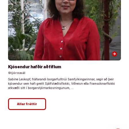
arrow_forward
Kjósendur hafðir að fíflum
Stjórnmál
Sabine Leskopf, fráfarandi borgarfulltrúi Samfylkingarinnar, segir að þeir
kjósendur sem hafi greitt Sjálfstæðisflokki, Viðreisn eða Framsóknarflokki
atkvæði sitt í borgarstjórnarkosningunum, …
Allar fréttir