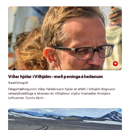
arrow_forward
Viðar hjólar í Vilhjálm – með peninga á heilanum
Samfélagið
Félagsfræðingurinn Viðar Halldórsson hjólar af aflefli í Vilhjálm Birgisson
verkalýðsleiðtoga á Akranesi en Vilhjálmur styður hvalveiðar Kristjáns
Loftssonar. Fyrstu dýrin …