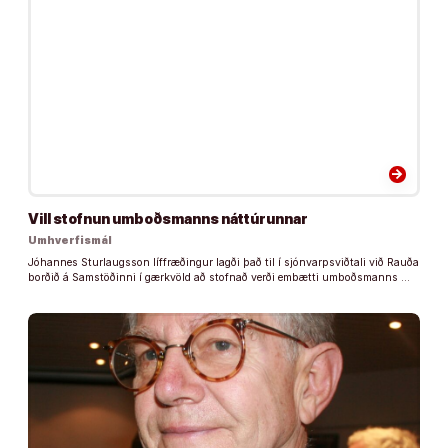
arrow_forward
Vill stofnun umboðsmanns náttúrunnar
Umhverfismál
Jóhannes Sturlaugsson líffræðingur lagði það til í sjónvarpsviðtali við Rauða
borðið á Samstöðinni í gærkvöld að stofnað verði embætti umboðsmanns …