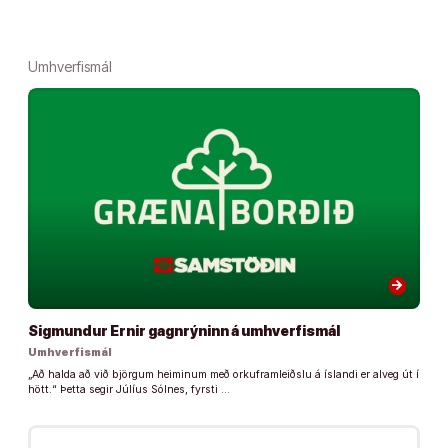
Umhverfismál
arrow_forward
Sigmundur Ernir gagnrýninn á umhverfismál
Umhverfismál
„Að halda að við björgum heiminum með orkuframleiðslu á íslandi er alveg út í
hött.“ Þetta segir Júlíus Sólnes, fyrsti …