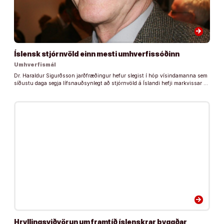
arrow_forward
Íslensk stjórnvöld einn mesti umhverfissóðinn
Umhverfismál
Dr. Haraldur Sigurðsson jarðfræðingur hefur slegist í hóp vísindamanna sem
síðustu daga segja lífsnauðsynlegt að stjórnvöld á Íslandi hefji markvissar …
arrow_forward
Hryllingsviðvörun um framtíð íslenskrar byggðar