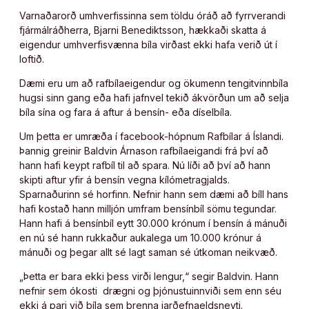
Varnaðarorð umhverfissinna sem töldu óráð að fyrrverandi
fjármálráðherra, Bjarni Benediktsson, hækkaði skatta á
eigendur umhverfisvænna bíla virðast ekki hafa verið út í
loftið.
Dæmi eru um að rafbílaeigendur og ökumenn tengitvinnbíla
hugsi sinn gang eða hafi jafnvel tekið ákvörðun um að selja
bíla sína og fara á aftur á bensín- eða díselbíla.
Um þetta er umræða í facebook-hópnum Rafbílar á Íslandi.
Þannig greinir Baldvin Árnason rafbílaeigandi frá því að
hann hafi keypt rafbíl til að spara. Nú líði að því að hann
skipti aftur yfir á bensín vegna kílómetragjalds.
Sparnaðurinn sé horfinn. Nefnir hann sem dæmi að bíll hans
hafi kostað hann milljón umfram bensínbíl sömu tegundar.
Hann hafi á bensínbíl eytt 30.000 krónum í bensín á mánuði
en nú sé hann rukkaður aukalega um 10.000 krónur á
mánuði og þegar allt sé lagt saman sé útkoman neikvæð.
„Þetta er bara ekki þess virði lengur,“ segir Baldvin. Hann
nefnir sem ókosti drægni og þjónustuinnviði sem enn séu
ekki á pari við bíla sem brenna jarðefnaeldsneyti.