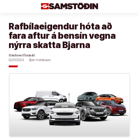
Áfram
að
efni
Rafbílaeigendur hóta að
fara aftur á bensín vegna
nýrra skatta Bjarna
Umhverfismál
02/01/2024
Björn Þorláksson