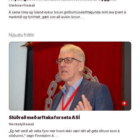
Umhverfismál
Á sama tíma og Ísland eykur losun gróðurhúsalofttegunda milli ára þvert á
markmið og fyrirheit, gæti svo að aukin losun …
Nýjustu fréttir
arrow_forward
Slúðrað með arftaka forseta ASÍ
Verkalýðsmál
„Ég hef verið að velta fyrir mér hvort ekki væri rétt að gefa öðrum kost á
stöðunni,“ segir Finnbjörn A. …