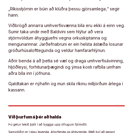
„Ríkisstjórnin er búin að klúðra þessu gjörsamlega,“ segir
hann.
Viðbrögð annarra umhverfisvænna bíla eru ekki á einn veg.
Sumir taka undir með Baldvini sem hlýtur að vera
stjórnvöldum áhyggjuefni vegna orkuskiptanna og
mengunarinnar. Jarðefnabruni er ein helsta ástæða losunar
gróðurhúsalofttegunda og veldur hamfararhlýnun.
Aðrir benda á að þetta sé væl og draga umhverfisávinning,
hljóðleysi, forhitunarþægindi og ýmsa kosti rafbíla umfram
aðra bíla inn í jöfnuna.
Gjaldtakan er nýhafin og mun skila ríkinu milljörðum árlega í
kassann.
Við þurfum á þér að halda
Þú getur tekið þátt í að byggja upp öflugum fjölmiðli.
Samstöðin er í eigu lesenda, áhorfenda og áheyrenda. Með því að gerast