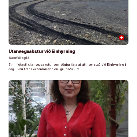
arrow_forward
Utanvegaakstur við Einhyrning
Samfélagið
Einn ljótasti utanvegaakstur sem sögiur fara af átti sér stað við Einhyrning í
dag. Tveir franskir ferðamenn eru grunaðir um …