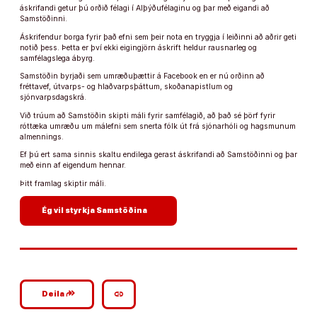
áskrifandi getur þú orðið félagi í Alþýðufélaginu og þar með eigandi að
Samstöðinni.
Áskrifendur borga fyrir það efni sem þeir nota en tryggja í leiðinni að aðrir geti
notið þess. Þetta er því ekki eigingjörn áskrift heldur rausnarleg og
samfélagslega ábyrg.
Samstöðin byrjaði sem umræðuþættir á Facebook en er nú orðinn að
fréttavef, útvarps- og hlaðvarpsþáttum, skoðanapistlum og
sjónvarpsdagskrá.
Við trúum að Samstöðin skipti máli fyrir samfélagið, að það sé þörf fyrir
róttæka umræðu um málefni sem snerta fólk út frá sjónarhóli og hagsmunum
almennings.
Ef þú ert sama sinnis skaltu endilega gerast áskrifandi að Samstöðinni og þar
með einn af eigendum hennar.
Þitt framlag skiptir máli.
arrow_forward
Ég vil styrkja Samstöðina
google_plus_reshare
link
Deila