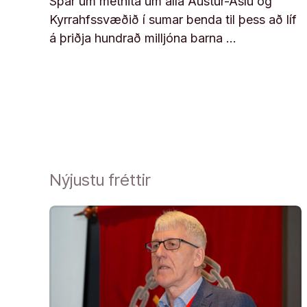
Spár um methita um alla Austur-Asíu og
Kyrrahfssvæðið í sumar benda til þess að líf
á þriðja hundrað milljóna barna …
Nýjustu fréttir