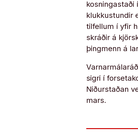
kosningastaði 
klukkustundir e
tilfellum í yfir
skráðir á kjör
þingmenn á la
Varnarmálaráðh
sigri í forset
Niðurstaðan ve
mars.