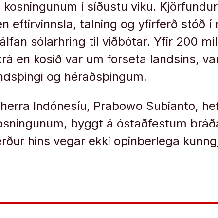
í kosningunum í síðustu viku. Kjörfundur
n eftirvinnsla, talning og yfirferð stóð
 hálfan sólarhring til viðbótar. Yfir 200 mil
skrá en kosið var um forseta landsins, v
ndsþingi og héraðsþingum.
erra Indónesíu, Prabowo Subianto, hefu
akosningunum, byggt á óstaðfestum bráð
rður hins vegar ekki opinberlega kunngj