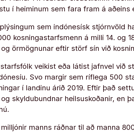
stu í heiminum sem fara fram á aðeins
ýsingum sem indónesísk stjórnvöld haf
000 kosningastarfsmenn á milli 14. og 18
og örmögnunar eftir störf sín við kosni
starfsfólk veikist eða látist jafnvel við s
dónesíu. Svo margir sem ríflega 500 s
sningar í landinu árið 2019. Eftir það sett
og skyldubundnar heilsuskoðanir, en það
 nú.
 milljónir manns ráðnar til að manna 8