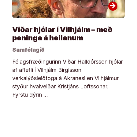
arrow_forward
Viðar hjólar í Vilhjálm – með
peninga á heilanum
Samfélagið
Félagsfræðingurinn Viðar Halldórsson hjólar
af aflefli í Vilhjálm Birgisson
verkalýðsleiðtoga á Akranesi en Vilhjálmur
styður hvalveiðar Kristjáns Loftssonar.
Fyrstu dýrin …