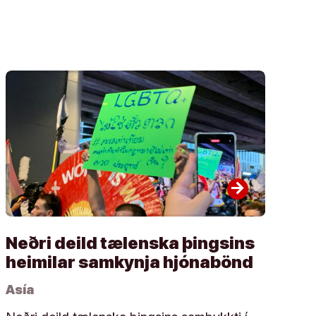
arrow_forward
Neðri deild tælenska þingsins
heimilar samkynja hjónabönd
Asía