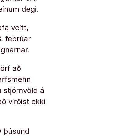
 einum degi.
a veitt,
. febrúar
ngnarnar.
törf að
tarfsmenn
u stjórnvöld á
 virðist ekki
00 þúsund