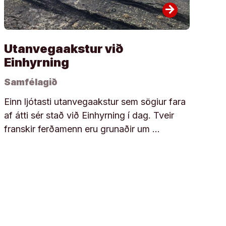
arrow_forward
Utanvegaakstur við
Einhyrning
Samfélagið
Einn ljótasti utanvegaakstur sem sögiur fara
af átti sér stað við Einhyrning í dag. Tveir
franskir ferðamenn eru grunaðir um …