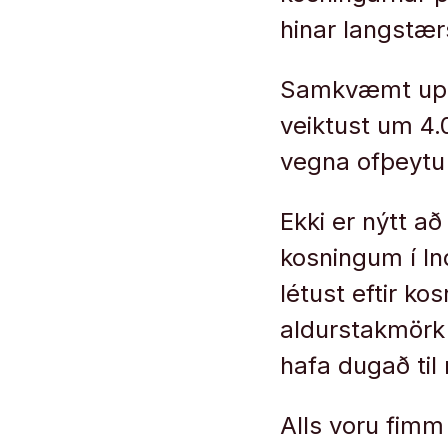
hinar langstær
Samkvæmt uppl
veiktust um 4.
vegna ofþeytu 
Ekki er nýtt að 
kosningum í In
létust eftir ko
aldurstakmörk 
hafa dugað til
Alls voru fimm