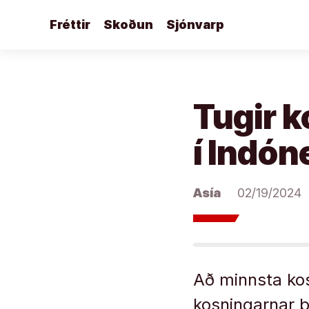
Áfram
Fréttir
Skoðun
Sjónvarp
að
efni
Tugir 
í Indón
Asía
02/19/2024
Að minnsta kos
kosningarnar þa