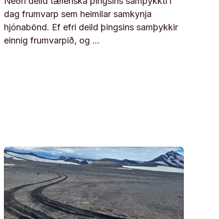
Neðri deild tælenska þingsins samþykkti í
dag frumvarp sem heimilar samkynja
hjónabönd. Ef efri deild þingsins samþykkir
einnig frumvarpið, og …