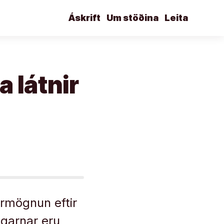
Áskrift
Um stöðina
Leita
 látnir
örmögnun eftir
ngarnar eru