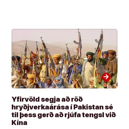
arrow_forward
Yfirvöld segja að röð
hryðjverkaárása í Pakistan sé
til þess gerð að rjúfa tengsl við
Kína