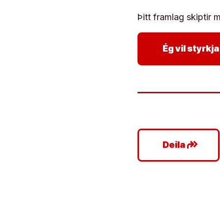
Þitt framlag skiptir m
Ég vil styrk
google_plus_reshare
Deila