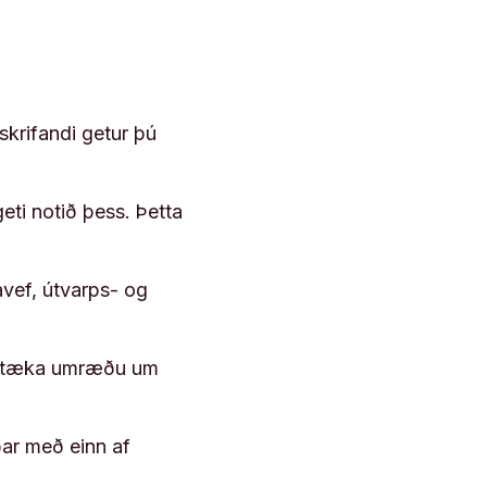
skrifandi getur þú
geti notið þess. Þetta
vef, útvarps- og
 róttæka umræðu um
þar með einn af