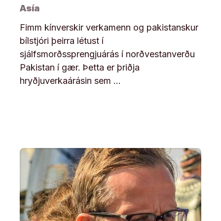
Asía
Fimm kínverskir verkamenn og pakistanskur
bílstjóri þeirra létust í
sjálfsmorðssprengjuárás í norðvestanverðu
Pakistan í gær. Þetta er þriðja
hryðjuverkaárásin sem …