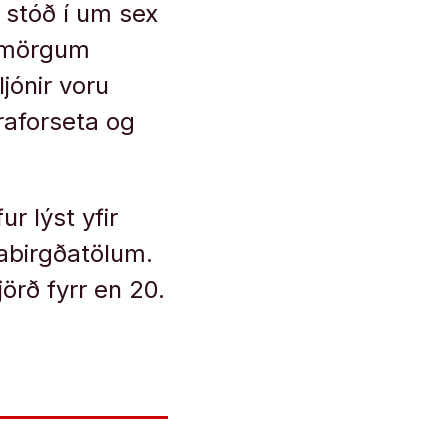
 stóð í um sex
 í mörgum
ljónir voru
araforseta og
r lýst yfir
abirgðatölum.
örð fyrr en 20.