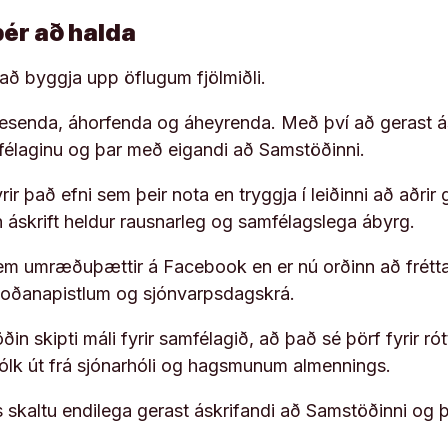
þér að halda
í að byggja upp öflugum fjölmiðli.
 lesenda, áhorfenda og áheyrenda. Með því að gerast á
ufélaginu og þar með eigandi að Samstöðinni.
ir það efni sem þeir nota en tryggja í leiðinni að aðrir 
rn áskrift heldur rausnarleg og samfélagslega ábyrg.
em umræðuþættir á Facebook en er nú orðinn að frétta
koðanapistlum og sjónvarpsdagskrá.
in skipti máli fyrir samfélagið, að það sé þörf fyrir
fólk út frá sjónarhóli og hagsmunum almennings.
s skaltu endilega gerast áskrifandi að Samstöðinni og 