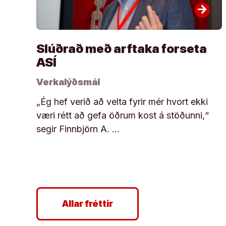
arrow_forward
Slúðrað með arftaka forseta
ASÍ
Verkalýðsmál
„Ég hef verið að velta fyrir mér hvort ekki
væri rétt að gefa öðrum kost á stöðunni,“
segir Finnbjörn A. …
Allar fréttir