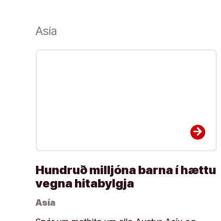
Asía
arrow_forward
Hundruð milljóna barna í hættu
vegna hitabylgja
Asía