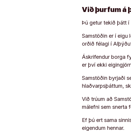
Við þurfum á 
Þú getur tekið þátt 
Samstöðin er í eigu
orðið félagi í Alþýð
Áskrifendur borga fyr
er því ekki eigingjö
Samstöðin byrjaði s
hlaðvarpsþáttum, s
Við trúum að Samstöð
málefni sem snerta 
Ef þú ert sama sinni
eigendum hennar.