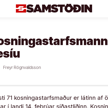
kosningastarfsmanna
esíu
Freyr Rögnvaldsson
ti 71 kosningastarfsmaður er látinn af 
r í landi 14. febrúar síðastliðinn. Kosni