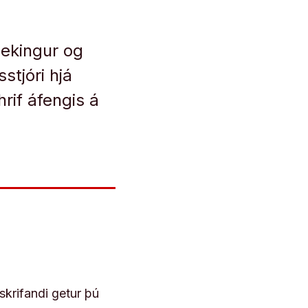
pekingur og
stjóri hjá
rif áfengis á
skrifandi getur þú