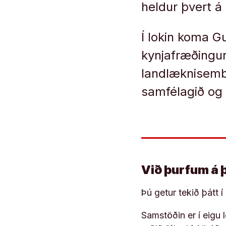
heldur þvert á 
Í lokin koma G
kynjafræðingur
landlæknisembæ
samfélagið og 
Við þurfum á 
Þú getur tekið þátt 
Samstöðin er í eigu