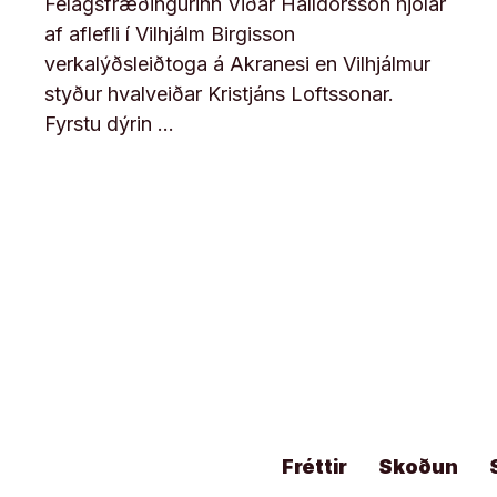
Félagsfræðingurinn Viðar Halldórsson hjólar
af aflefli í Vilhjálm Birgisson
verkalýðsleiðtoga á Akranesi en Vilhjálmur
styður hvalveiðar Kristjáns Loftssonar.
Fyrstu dýrin …
Fréttir
Skoðun