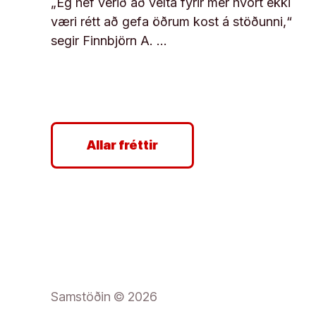
„Ég hef verið að velta fyrir mér hvort ekki
væri rétt að gefa öðrum kost á stöðunni,“
segir Finnbjörn A. …
Allar fréttir
Samstöðin © 2026