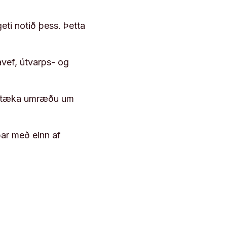
geti notið þess. Þetta
vef, útvarps- og
 róttæka umræðu um
þar með einn af