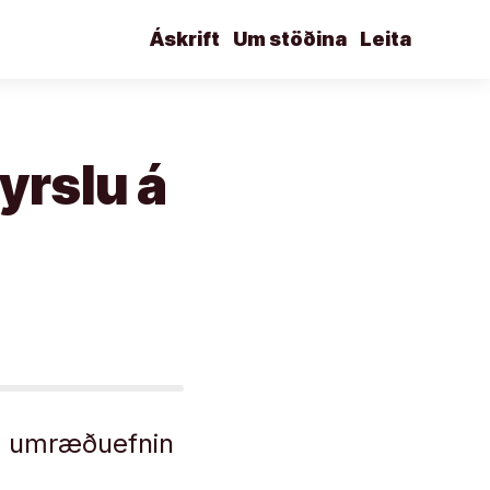
Áskrift
Um stöðina
Leita
yrslu á
ða umræðuefnin