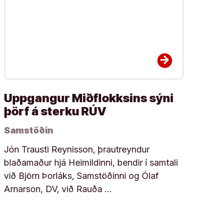
arrow_forward
Uppgangur Miðflokksins sýni
þörf á sterku RÚV
Samstöðin
Jón Trausti Reynisson, þrautreyndur
blaðamaður hjá Heimildinni, bendir í samtali
við Björn Þorláks, Samstöðinni og Ólaf
Arnarson, DV, við Rauða …