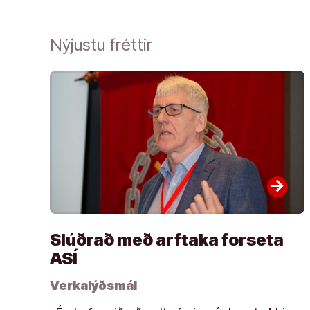
Nýjustu fréttir
arrow_forward
Slúðrað með arftaka forseta
ASÍ
Verkalýðsmál