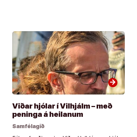
arrow_forward
Viðar hjólar í Vilhjálm – með
peninga á heilanum
Samfélagið