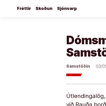
Áfram
Fréttir
Skoðun
Sjónvarp
að
efni
Dómsmá
Samstöð
Samstöðin
03/0
Útlendingalög,
við Rauða borð