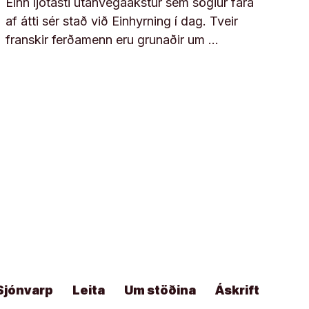
Einn ljótasti utanvegaakstur sem sögiur fara
af átti sér stað við Einhyrning í dag. Tveir
franskir ferðamenn eru grunaðir um …
Sjónvarp
Leita
Um stöðina
Áskrift