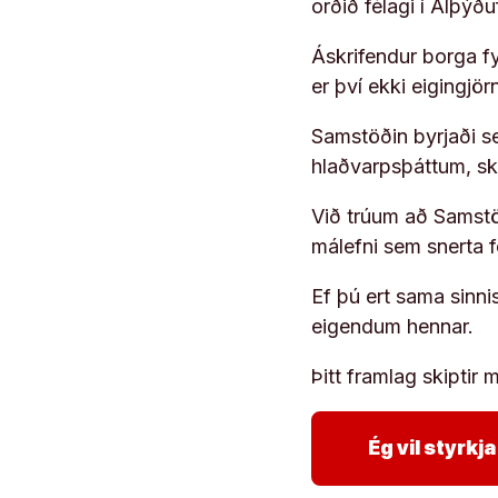
orðið félagi í Alþýð
Áskrifendur borga fyr
er því ekki eigingjö
Samstöðin byrjaði s
hlaðvarpsþáttum, s
Við trúum að Samstöð
málefni sem snerta 
Ef þú ert sama sinni
eigendum hennar.
Þitt framlag skiptir m
Ég vil styrk