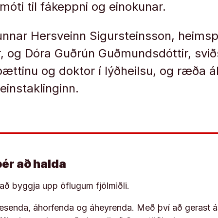
móti til fákeppni og einokunar.
unnar Hersveinn Sigursteinsson, heims
, og Dóra Guðrún Guðmundsdóttir, sviðs
ttinu og doktor í lýðheilsu, og ræða áh
einstaklinginn.
þér að halda
í að byggja upp öflugum fjölmiðli.
 lesenda, áhorfenda og áheyrenda. Með því að gerast á