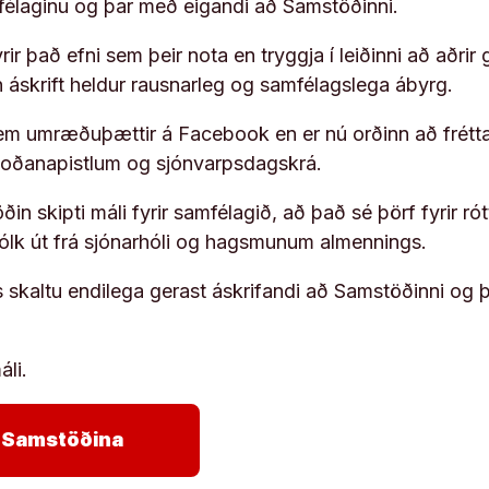
ufélaginu og þar með eigandi að Samstöðinni.
ir það efni sem þeir nota en tryggja í leiðinni að aðrir 
rn áskrift heldur rausnarleg og samfélagslega ábyrg.
em umræðuþættir á Facebook en er nú orðinn að frétta
koðanapistlum og sjónvarpsdagskrá.
in skipti máli fyrir samfélagið, að það sé þörf fyrir
fólk út frá sjónarhóli og hagsmunum almennings.
s skaltu endilega gerast áskrifandi að Samstöðinni og 
áli.
arrow_forward
ja Samstöðina