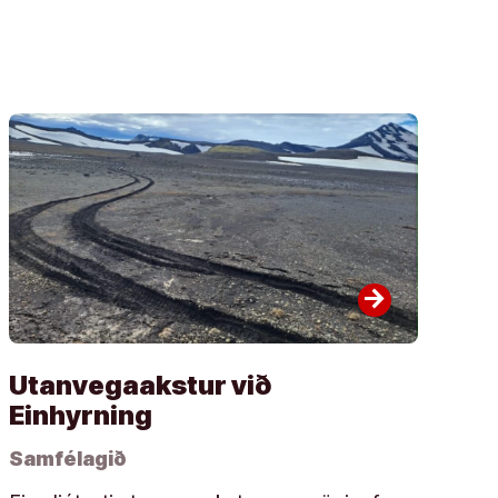
arrow_forward
Utanvegaakstur við
Einhyrning
Samfélagið