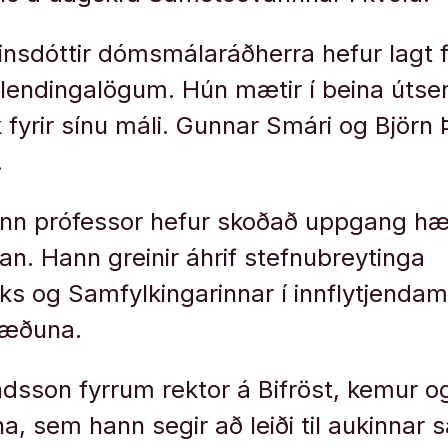
insdóttir dómsmálaráðherra hefur lagt 
tlendingalögum. Hún mætir í beina útse
k fyrir sínu máli. Gunnar Smári og Björn
.
ann prófessor hefur skoðað uppgang hæg
. Hann greinir áhrif stefnubreytinga
kks og Samfylkingarinnar í innflytjendam
ræðuna.
sson fyrrum rektor á Bifröst, kemur o
na, sem hann segir að leiði til aukinnar