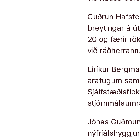
Guðrún Hafste
breytingar á ú
20 og færir rö
við ráðherrann
Eiríkur Bergm
áratugum saman
Sjálfstæðisflo
stjórnmálaum
Jónas Guðmund
nýfrjálshyggju