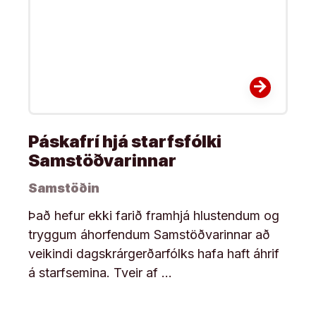
arrow_forward
Páskafrí hjá starfsfólki
Samstöðvarinnar
Samstöðin
Það hefur ekki farið framhjá hlustendum og
tryggum áhorfendum Samstöðvarinnar að
veikindi dagskrárgerðarfólks hafa haft áhrif
á starfsemina. Tveir af …