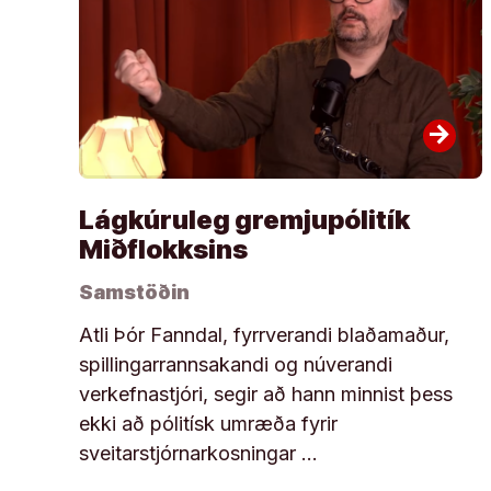
arrow_forward
Lágkúruleg gremjupólitík
Miðflokksins
Samstöðin
Atli Þór Fanndal, fyrrverandi blaðamaður,
spillingarrannsakandi og núverandi
verkefnastjóri, segir að hann minnist þess
ekki að pólitísk umræða fyrir
sveitarstjórnarkosningar …