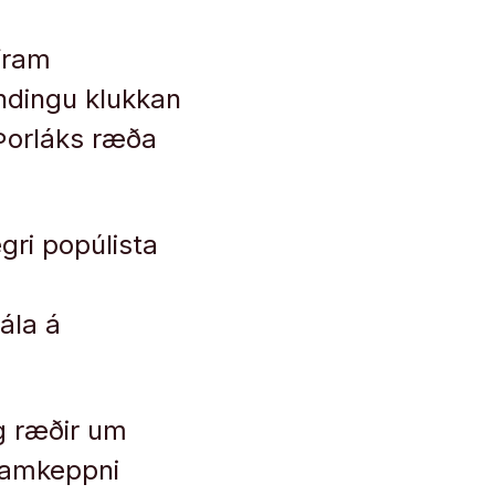
fram
ndingu klukkan
 Þorláks ræða
ri popúlista
ála á
g ræðir um
 samkeppni