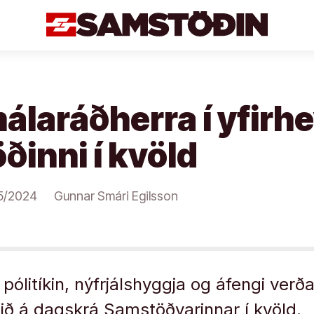
laráðherra í yfirhe
inni í kvöld
5/2024
Gunnar Smári Egilsson
 pólitíkin, nýfrjálshyggja og áfengi ver
ið á dagskrá Samstöðvarinnar í kvöld.