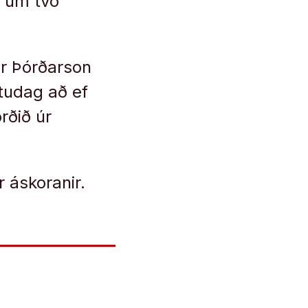
p um tvö
ur Þórðarson
studag að ef
rðið úr
 áskoranir.