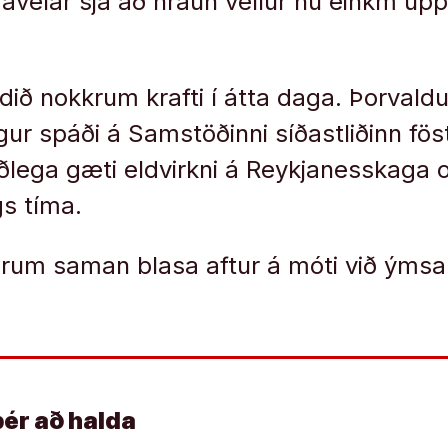
avélar sjá að hraun vellur nú einkm up
ldið nokkrum krafti í átta daga. Þorvald
ngur spáði á Samstöðinni síðastliðinn fö
áðlega gæti eldvirkni á Reykjanesskaga o
gs tíma.
 árum saman blasa aftur á móti við ýmsar
þér að halda