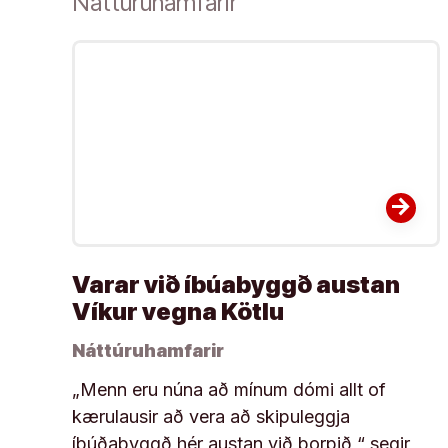
Náttúruhamfarir
arrow_forward
Varar við íbúabyggð austan
Víkur vegna Kötlu
Náttúruhamfarir
„Menn eru núna að mínum dómi allt of
kærulausir að vera að skipuleggja
íbúðabyggð hér austan við þorpið,“ segir