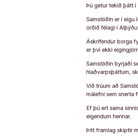
Þú getur tekið þátt 
Samstöðin er í eigu
orðið félagi í Alþýð
Áskrifendur borga fyr
er því ekki eigingjö
Samstöðin byrjaði s
hlaðvarpsþáttum, s
Við trúum að Samstöð
málefni sem snerta 
Ef þú ert sama sinni
eigendum hennar.
Þitt framlag skiptir m