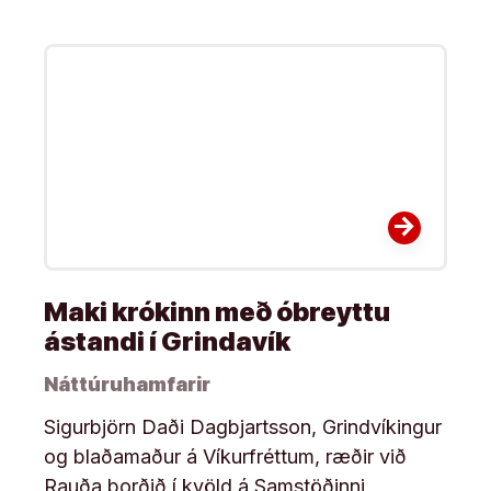
arrow_forward
Maki krókinn með óbreyttu
ástandi í Grindavík
Náttúruhamfarir
Sigurbjörn Daði Dagbjartsson, Grindvíkingur
og blaðamaður á Víkurfréttum, ræðir við
Rauða borðið í kvöld á Samstöðinni