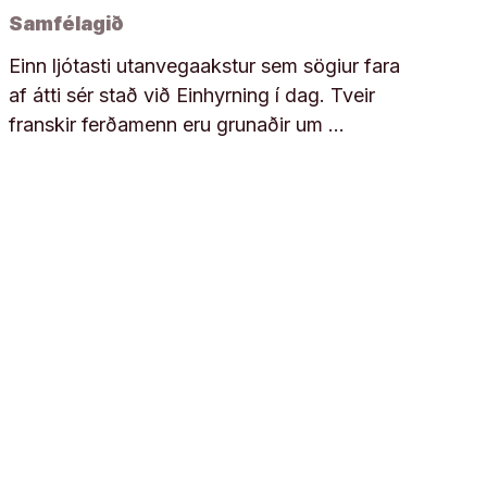
Samfélagið
Einn ljótasti utanvegaakstur sem sögiur fara
af átti sér stað við Einhyrning í dag. Tveir
franskir ferðamenn eru grunaðir um …