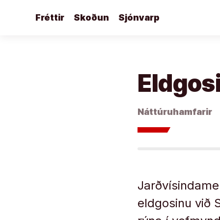
Áfram
Fréttir
Skoðun
Sjónvarp
að
efni
Eldgosi
Náttúruhamfarir
Jarðvísindamen
eldgosinu við 