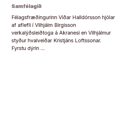
Samfélagið
Félagsfræðingurinn Viðar Halldórsson hjólar
af aflefli í Vilhjálm Birgisson
verkalýðsleiðtoga á Akranesi en Vilhjálmur
styður hvalveiðar Kristjáns Loftssonar.
Fyrstu dýrin …