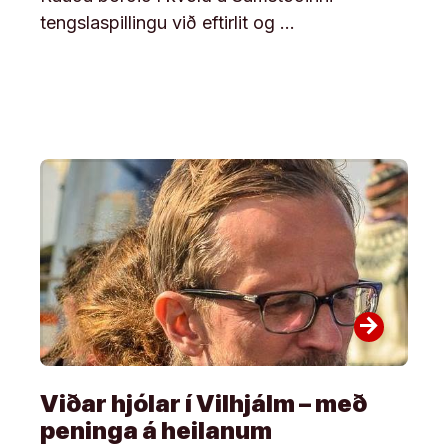
tengslaspillingu við eftirlit og …
arrow_forward
Viðar hjólar í Vilhjálm – með
peninga á heilanum