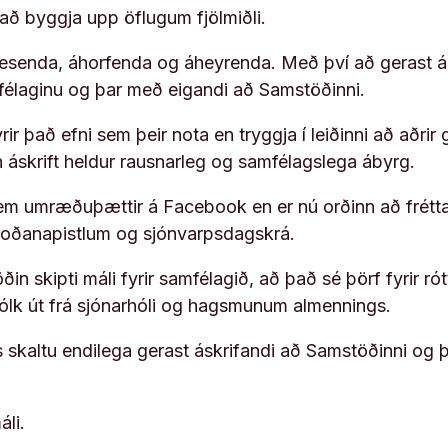
í að byggja upp öflugum fjölmiðli.
 lesenda, áhorfenda og áheyrenda. Með því að gerast á
ufélaginu og þar með eigandi að Samstöðinni.
ir það efni sem þeir nota en tryggja í leiðinni að aðrir 
rn áskrift heldur rausnarleg og samfélagslega ábyrg.
em umræðuþættir á Facebook en er nú orðinn að frétta
koðanapistlum og sjónvarpsdagskrá.
in skipti máli fyrir samfélagið, að það sé þörf fyrir
fólk út frá sjónarhóli og hagsmunum almennings.
s skaltu endilega gerast áskrifandi að Samstöðinni og 
áli.