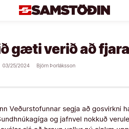
ð gæti verið að fjara
03/25/2024
Björn Þorláksson
n Veðurstofunnar segja að gosvirkni ha
Sundhnúkagíga og jafnvel nokkuð verul