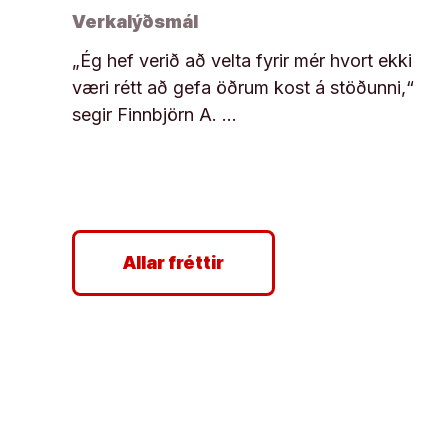
Verkalýðsmál
„Ég hef verið að velta fyrir mér hvort ekki
væri rétt að gefa öðrum kost á stöðunni,“
segir Finnbjörn A. …
Allar fréttir