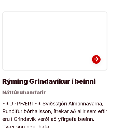
arrow_forward
Rýming Grindavíkur í beinni
Náttúruhamfarir
**UPPFÆRT** Sviðsstjóri Almannavarna,
Runólfur Þórhallsson, ítrekar að allir sem eftir
eru í Grindavík verði að yfirgefa bæinn.
Tvær sprungur hafa …