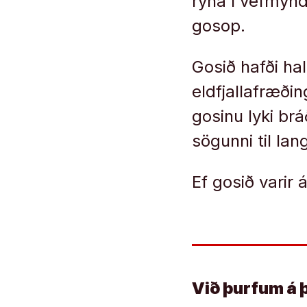
rýna í vefmynd
gosop.
Gosið hafði ha
eldfjallafræði
gosinu lyki br
sögunni til lan
Ef gosið varir
Við þurfum á 