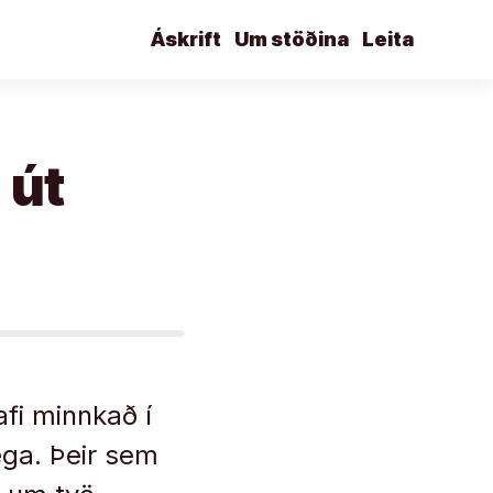
Áskrift
Um stöðina
Leita
 út
fi minnkað í
ega. Þeir sem