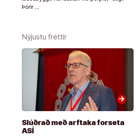
Þórir …
Nýjustu fréttir
arrow_forward
Slúðrað með arftaka forseta
ASÍ