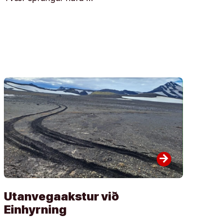
arrow_forward
Utanvegaakstur við
Einhyrning