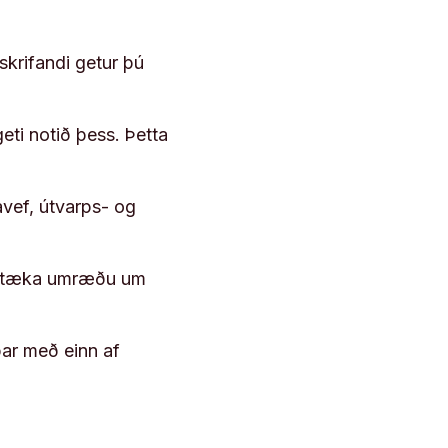
skrifandi getur þú
geti notið þess. Þetta
vef, útvarps- og
 róttæka umræðu um
þar með einn af