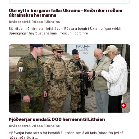
Óbreyttir borgarar falla í Úkraínu – Reiði ríkir í röðum
úkraínskra hermanna
Árásarstríð Rússa í Úkraínu
Sjö létust hið minnsta í loftárásum Rússa á borgir í Úkraínu í gærkvöldi.
Sprengingar heyrðust snemma í morgun í borginni …
arrow_forward
Þjóðverjar senda 5.000 hermenn til Litháen
Árásarstríð Rússa í Úkraínu
Þjóðverjar hafa sett á fót herstöð í Litháen sem á að fæla Rússa frá því að
ráðast að nýju á …