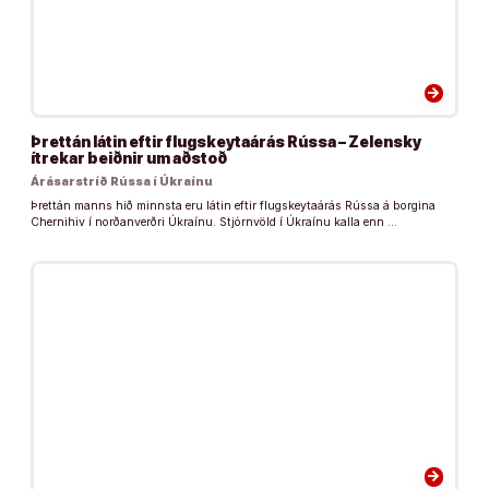
arrow_forward
Þrettán látin eftir flugskeytaárás Rússa – Zelensky
ítrekar beiðnir um aðstoð
Árásarstríð Rússa í Úkraínu
Þrettán manns hið minnsta eru látin eftir flugskeytaárás Rússa á borgina
Chernihiv í norðanverðri Úkraínu. Stjórnvöld í Úkraínu kalla enn …
arrow_forward