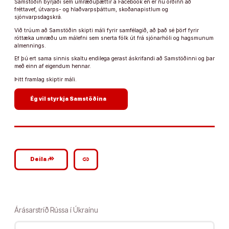
Samstöðin byrjaði sem umræðuþættir á Facebook en er nú orðinn að
fréttavef, útvarps- og hlaðvarpsþáttum, skoðanapistlum og
sjónvarpsdagskrá.
Við trúum að Samstöðin skipti máli fyrir samfélagið, að það sé þörf fyrir
róttæka umræðu um málefni sem snerta fólk út frá sjónarhóli og hagsmunum
almennings.
Ef þú ert sama sinnis skaltu endilega gerast áskrifandi að Samstöðinni og þar
með einn af eigendum hennar.
Þitt framlag skiptir máli.
arrow_forward
Ég vil styrkja Samstöðina
google_plus_reshare
link
Deila
Árásarstríð Rússa í Úkraínu