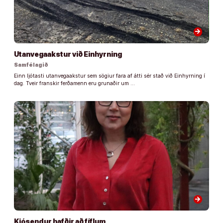
arrow_forward
Utanvegaakstur við Einhyrning
Samfélagið
Einn ljótasti utanvegaakstur sem sögiur fara af átti sér stað við Einhyrning í
dag. Tveir franskir ferðamenn eru grunaðir um …
arrow_forward
Kjósendur hafðir að fíflum