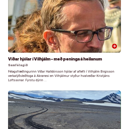
arrow_forward
Viðar hjólar í Vilhjálm – með peninga á heilanum
Samfélagið
Félagsfræðingurinn Viðar Halldórsson hjólar af aflefli í Vilhjálm Birgisson
verkalýðsleiðtoga á Akranesi en Vilhjálmur styður hvalveiðar Kristjáns
Loftssonar. Fyrstu dýrin …