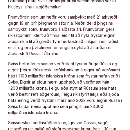
í ofanálag hafa Svisslendingar árum saman hrósað sér af
hlutleysi sínu í alþjóðamálum.
Frumvörpin sem um ræðir voru samþykkt með 21 atkvæði
gegn 19 en þrír þingmenn sátu hjá. Neðri deild þingsins
samþykkti sömu frumvörp á síðasta ári. Frumvörpin gera
ríkisstjórninni kleift að finna leiðir til að nýta frystar eignir
árásarríkja til að greiða fyrir herkostnað í ríkjum sem ráðist
er á, og eru því almenn en engum dylst að ástæðan er
árásarstríð Rússa í Úkraínu.
Sviss hefur árum saman verið skjól fyrir auðuga Rússa og
eignir þeirra. Rússneski seðlabankinn á eignir að verðmæti
hátt í 1.100 milljarðar íslenskra króna sem frystar hafa verið í
Sviss. Eignir af eldur hærri upphæð, að verðmæti hátt í
1.200 milljarða króna, í eigu eða stýrt af Rússum sem hafa
verið beittir refsiaðgerðum, í eigu ríkisfyrirtækja eða sjóða
hafa einnig verið frystar. Í mars árið 2022 voru eignir Rússa í
Sviss taldar nema upphæð sem jafngilti um 23.300
milljörðum íslenskra króna.
Svissneski utanríkisráðherrann, Ignazio Cassis, sagði í
umræðum um málið að staðreyndirnar lægju fyrir. „Rússar