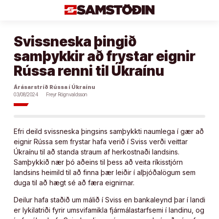
Áfram
að
efni
Svissneska þingið
samþykkir að frystar eignir
Rússa renni til Úkraínu
Árásarstríð Rússa í Úkraínu
03/08/2024
Freyr Rögnvaldsson
Efri deild svissneska þingsins samþykkti naumlega í gær að
eignir Rússa sem frystar hafa verið í Sviss verði veittar
Úkraínu til að standa straum af herkostnaði landsins.
Samþykkið nær þó aðeins til þess að veita ríkisstjórn
landsins heimild til að finna þær leiðir í alþjóðalögum sem
duga til að hægt sé að færa eignirnar.
Deilur hafa staðið um málið í Sviss en bankaleynd þar í landi
er lykilatriði fyrir umsvifamikla fjármálastarfsemi í landinu, og