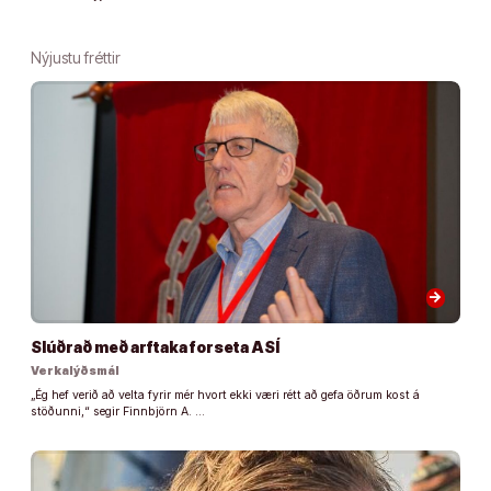
Nýjustu fréttir
arrow_forward
Slúðrað með arftaka forseta ASÍ
Verkalýðsmál
„Ég hef verið að velta fyrir mér hvort ekki væri rétt að gefa öðrum kost á
stöðunni,“ segir Finnbjörn A. …