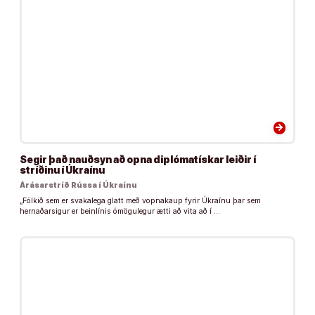
arrow_forward
Segir það nauðsyn að opna diplómatískar leiðir í
stríðinu í Úkraínu
Árásarstríð Rússa í Úkraínu
„Fólkið sem er svakalega glatt með vopnakaup fyrir Úkraínu þar sem
hernaðarsigur er beinlínis ómögulegur ætti að vita að í …