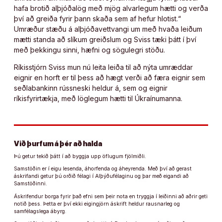
hafa brotið alþjóðalög með mjög alvarlegum hætti og verða
því að greiða fyrir þann skaða sem af hefur hlotist.“
Umræður stæðu á alþjóðavettvangi um með hvaða leiðum
mætti standa að slíkum greiðslum og Sviss tæki þátt í því
með þekkingu sinni, hæfni og sögulegri stöðu.
Ríkisstjórn Sviss mun nú leita leiða til að nýta umræddar
eignir en horft er til þess að hægt verði að færa eignir sem
seðlabankinn rússneski heldur á, sem og eignir
ríkisfyrirtækja, með löglegum hætti til Úkraínumanna.
Við þurfum á þér að halda
Þú getur tekið þátt í að byggja upp öflugum fjölmiðli.
Samstöðin er í eigu lesenda, áhorfenda og áheyrenda. Með því að gerast
áskrifandi getur þú orðið félagi í Alþýðufélaginu og þar með eigandi að
Samstöðinni.
Áskrifendur borga fyrir það efni sem þeir nota en tryggja í leiðinni að aðrir geti
notið þess. Þetta er því ekki eigingjörn áskrift heldur rausnarleg og
samfélagslega ábyrg.