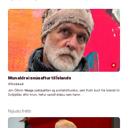
arrow_forward
Mun aldrei snúa aftur til Íslands
Óflokkað
Jón Óðinn Waage júdóþjálfari og pistlahöfundur, sem flutti burt frá Íslandi til
Svíþjóðar, eftir hrun, hefur samið drápu sem hann …
Nýjustu fréttir