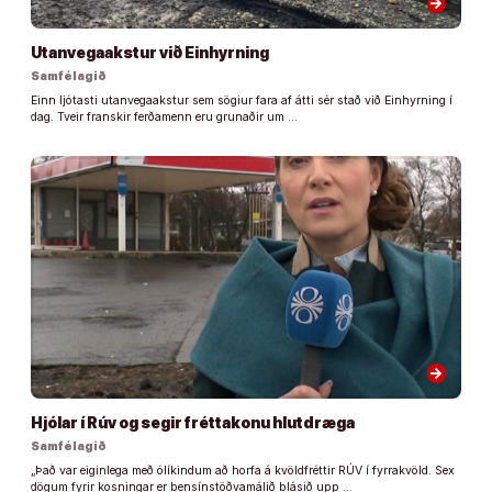
arrow_forward
Utanvegaakstur við Einhyrning
Samfélagið
Einn ljótasti utanvegaakstur sem sögiur fara af átti sér stað við Einhyrning í
dag. Tveir franskir ferðamenn eru grunaðir um …
arrow_forward
Hjólar í Rúv og segir fréttakonu hlutdræga
Samfélagið
„Það var eiginlega með ólíkindum að horfa á kvöldfréttir RÚV í fyrrakvöld. Sex
dögum fyrir kosningar er bensínstöðvamálið blásið upp …