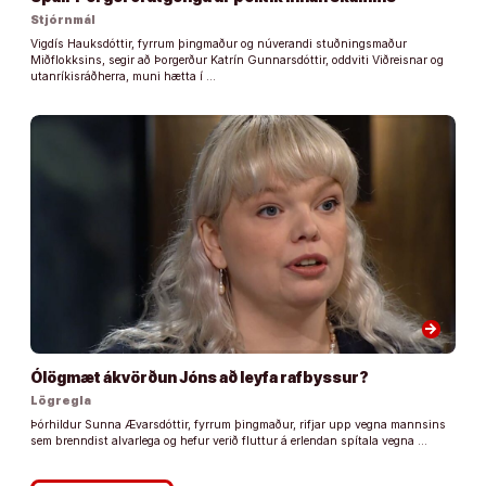
Stjórnmál
Vigdís Hauksdóttir, fyrrum þingmaður og núverandi stuðningsmaður
Miðflokksins, segir að Þorgerður Katrín Gunnarsdóttir, oddviti Viðreisnar og
utanríkisráðherra, muni hætta í …
arrow_forward
Ólögmæt ákvörðun Jóns að leyfa rafbyssur?
Lögregla
Þórhildur Sunna Ævarsdóttir, fyrrum þingmaður, rifjar upp vegna mannsins
sem brenndist alvarlega og hefur verið fluttur á erlendan spítala vegna …