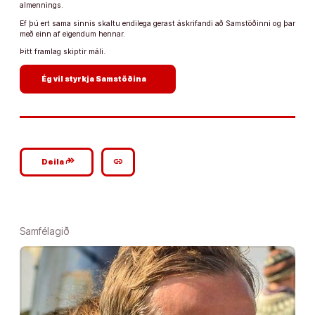
almennings.
Ef þú ert sama sinnis skaltu endilega gerast áskrifandi að Samstöðinni og þar
með einn af eigendum hennar.
Þitt framlag skiptir máli.
arrow_forward
Ég vil styrkja Samstöðina
google_plus_reshare
link
Deila
Samfélagið