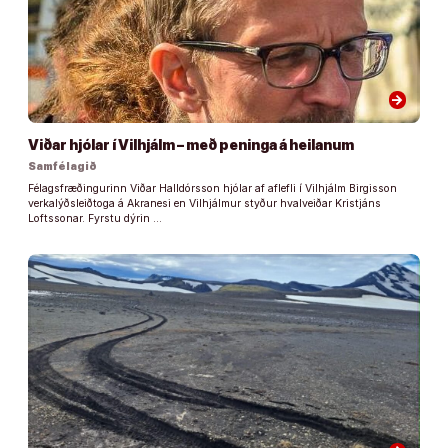
arrow_forward
Viðar hjólar í Vilhjálm – með peninga á heilanum
Samfélagið
Félagsfræðingurinn Viðar Halldórsson hjólar af aflefli í Vilhjálm Birgisson
verkalýðsleiðtoga á Akranesi en Vilhjálmur styður hvalveiðar Kristjáns
Loftssonar. Fyrstu dýrin …