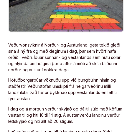
Veðurvonsviknir á Norður- og Austurlandi geta tekið gleði
sína á ný frá og með deginum í dag, þar sem hvörf hafa
orðið í veðri. Íbúar sunnan- og vestanlands sem nutu sólar
og hlýinda um helgina þurfa aftur á móti að skila blíðunni
norður og austur í nokkra daga.
Höfuðborgarbúar vöknuðu upp við þungbúinn himin og
staðfestir Veðurstofan umskipti frá helgarveðrinu milli
landshluta. Það hefur þykknað upp vestanlands en létt til
fyrir austan.
Í dag og á morgun verður skýjað og dálítil súld með köflum
vestan til og hiti 10 til 14 stig. Á austanverðu landinu verður
léttskýjað og hiti allt að 20 stigum.
Það spáir suðvestlægri átt á landinu næstu daga. Súld