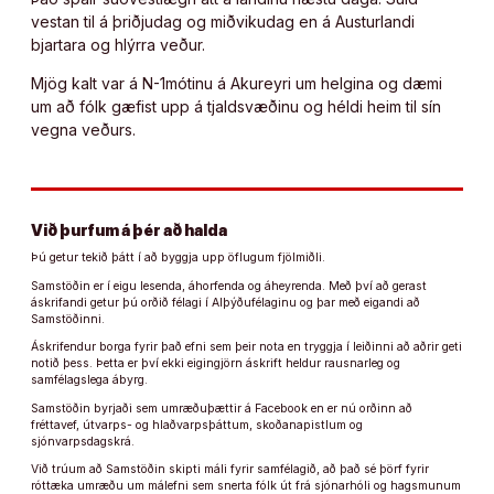
vestan til á þriðjudag og miðvikudag en á Austurlandi
bjartara og hlýrra veður.
Mjög kalt var á N-1mótinu á Akureyri um helgina og dæmi
um að fólk gæfist upp á tjaldsvæðinu og héldi heim til sín
vegna veðurs.
Við þurfum á þér að halda
Þú getur tekið þátt í að byggja upp öflugum fjölmiðli.
Samstöðin er í eigu lesenda, áhorfenda og áheyrenda. Með því að gerast
áskrifandi getur þú orðið félagi í Alþýðufélaginu og þar með eigandi að
Samstöðinni.
Áskrifendur borga fyrir það efni sem þeir nota en tryggja í leiðinni að aðrir geti
notið þess. Þetta er því ekki eigingjörn áskrift heldur rausnarleg og
samfélagslega ábyrg.
Samstöðin byrjaði sem umræðuþættir á Facebook en er nú orðinn að
fréttavef, útvarps- og hlaðvarpsþáttum, skoðanapistlum og
sjónvarpsdagskrá.
Við trúum að Samstöðin skipti máli fyrir samfélagið, að það sé þörf fyrir
róttæka umræðu um málefni sem snerta fólk út frá sjónarhóli og hagsmunum