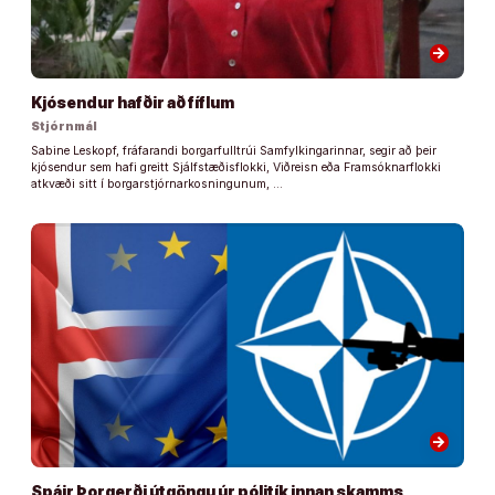
arrow_forward
Kjósendur hafðir að fíflum
Stjórnmál
Sabine Leskopf, fráfarandi borgarfulltrúi Samfylkingarinnar, segir að þeir
kjósendur sem hafi greitt Sjálfstæðisflokki, Viðreisn eða Framsóknarflokki
atkvæði sitt í borgarstjórnarkosningunum, …
arrow_forward
Spáir Þorgerði útgöngu úr pólitík innan skamms