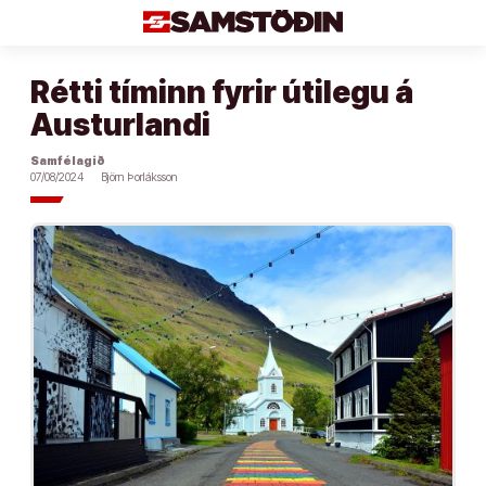
Áfram
að
efni
Rétti tíminn fyrir útilegu á
Austurlandi
Samfélagið
07/08/2024
Björn Þorláksson