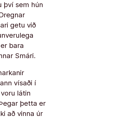
lu því sem hún
 Dregnar
ari getu við
unverulega
 er bara
unnar Smári.
markanir
nn vísaði í
voru látin
„Þegar þetta er
kki að vinna úr