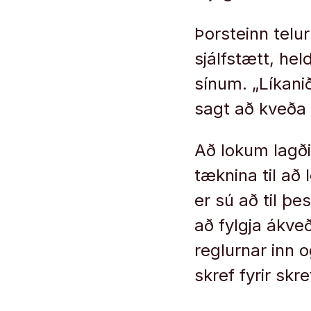
Þorsteinn telur
sjálfstætt, he
sínum. „Líkani
sagt að kveða
Að lokum lagði
tæknina til að
er sú að til þe
að fylgja ákve
reglurnar inn o
skref fyrir sk