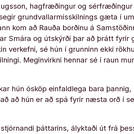
augsson, hagfræðingur og sérfræðingur 
 segir grundvallarmisskilnings gæta í 
ann kom að Rauða borðinu á Samstöðinni
ar Smára og útskýrði þar að þrátt fyrir
ókin verkefni, sé hún í grunninn ekki rökh
ningi. Meginvirkni hennar sé í raun mun
irkar hún ósköp einfaldlega bara þannig
það að hún er að spá fyrir næsta orð í s
stjórnandi þáttarins, ályktaði út frá þe