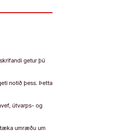
skrifandi getur þú
geti notið þess. Þetta
vef, útvarps- og
 róttæka umræðu um