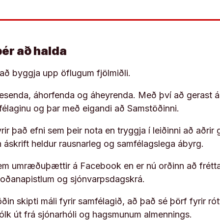
þér að halda
í að byggja upp öflugum fjölmiðli.
 lesenda, áhorfenda og áheyrenda. Með því að gerast á
ufélaginu og þar með eigandi að Samstöðinni.
ir það efni sem þeir nota en tryggja í leiðinni að aðrir 
rn áskrift heldur rausnarleg og samfélagslega ábyrg.
em umræðuþættir á Facebook en er nú orðinn að frétta
koðanapistlum og sjónvarpsdagskrá.
in skipti máli fyrir samfélagið, að það sé þörf fyrir
fólk út frá sjónarhóli og hagsmunum almennings.