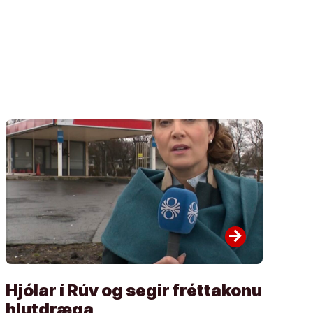
arrow_forward
Hjólar í Rúv og segir fréttakonu
hlutdræga