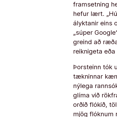
framsetning he
hefur lært. „Hú
ályktanir eins 
„súper Google“
greind að ræða.
reiknigeta eða 
Þorsteinn tók 
tækninnar kæmu
nýlega rannsók
glíma við rökf
orðið flókið, t
mjög flóknum 