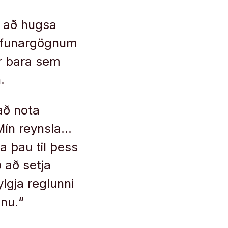
i að hugsa
jálfunargögnum
er bara sem
.
að nota
„Mín reynsla…
ga þau til þess
 að setja
ylgja reglunni
inu.“