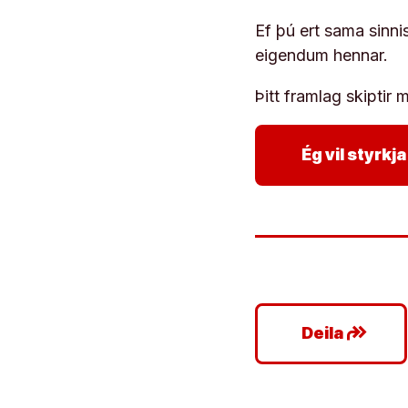
Ef þú ert sama sinni
eigendum hennar.
Þitt framlag skiptir m
Ég vil styrk
google_plus_reshare
Deila