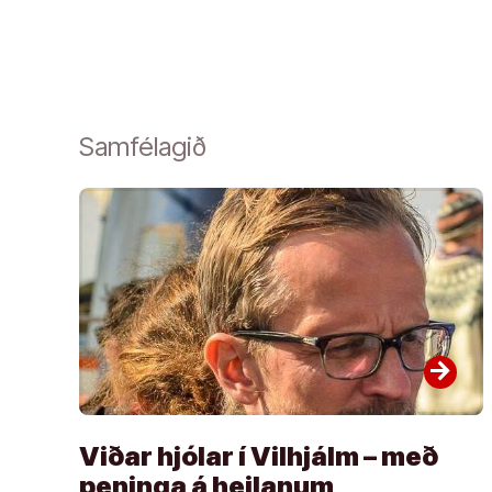
Samfélagið
arrow_forward
Viðar hjólar í Vilhjálm – með
peninga á heilanum