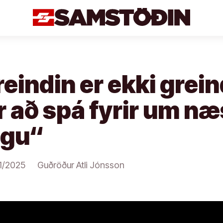
eindin er ekki grein
 að spá fyrir um næ
ngu“
1/2025
Guðröður Atli Jónsson