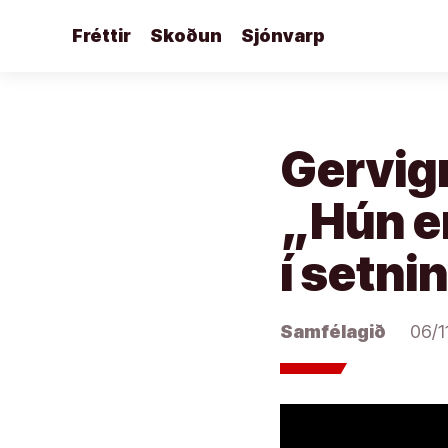
Áfram
Fréttir
Skoðun
Sjónvarp
að
efni
Gervigr
„Hún er
í setni
Samfélagið
06/1