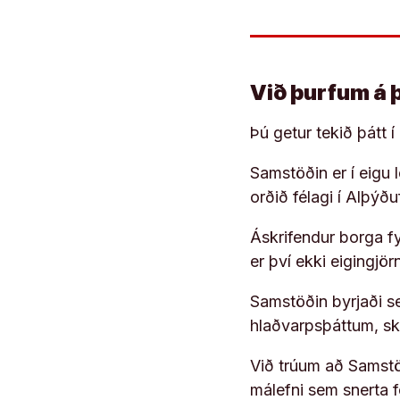
Við þurfum á 
Þú getur tekið þátt 
Samstöðin er í eigu
orðið félagi í Alþýð
Áskrifendur borga fyr
er því ekki eigingjö
Samstöðin byrjaði s
hlaðvarpsþáttum, s
Við trúum að Samstöð
málefni sem snerta 