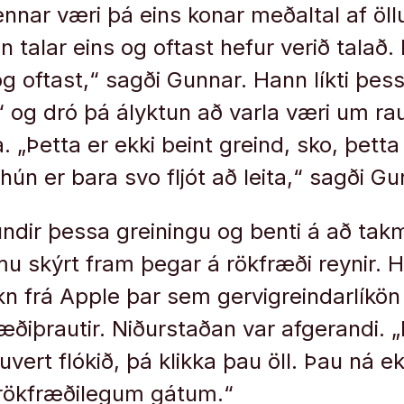
nnar væri þá eins konar meðaltal af öl
n talar eins og oftast hefur verið talað.
og oftast,“ sagði Gunnar. Hann líkti þess
 og dró þá ályktun að varla væri um ra
 „Þetta er ekki beint greind, sko, þetta
hún er bara svo fljót að leita,“ sagði G
undir þessa greiningu og benti á að tak
 skýrt fram þegar á rökfræði reynir. Ha
n frá Apple þar sem gervigreindarlíkön 
ræðiþrautir. Niðurstaðan var afgerandi. 
öluvert flókið, þá klikka þau öll. Þau ná e
rökfræðilegum gátum.“