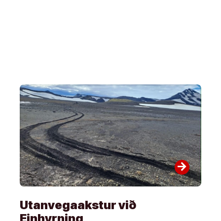
arrow_forward
Utanvegaakstur við
Einhyrning