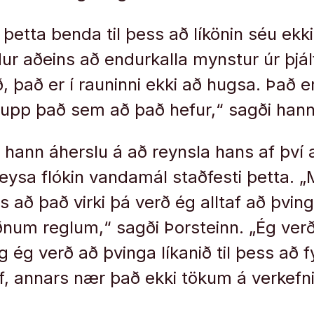
 þetta benda til þess að líkönin séu ekk
ldur aðeins að endurkalla mynstur úr þ
ð, það er í rauninni ekki að hugsa. Það 
 upp það sem að það hefur,“ sagði hann
 hann áherslu á að reynsla hans af því 
 leysa flókin vandamál staðfesti þetta. 
ss að það virki þá verð ég alltaf að þvin
ðnum reglum,“ sagði Þorsteinn. „Ég verð
g ég verð að þvinga líkanið til þess að f
ref, annars nær það ekki tökum á verkefn