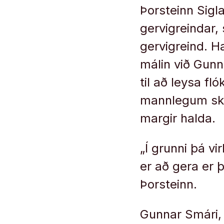
Þorsteinn Sigl
gervigreindar,
gervigreind. H
málin við Gunn
til að leysa fl
mannlegum skil
margir halda.
„Í grunni þá v
er að gera er 
Þorsteinn.
Gunnar Smári, 