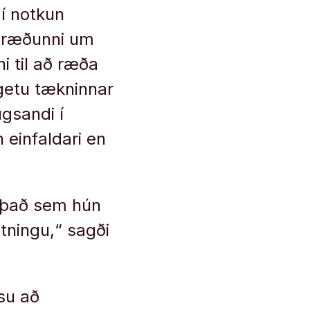
í notkun
umræðunni um
 til að ræða
 getu tækninnar
ugsandi í
 einfaldari en
, það sem hún
etningu,“ sagði
ssu að