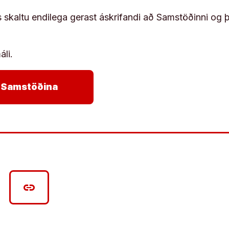
s skaltu endilega gerast áskrifandi að Samstöðinni og 
áli.
arrow_forward
ja Samstöðina
link