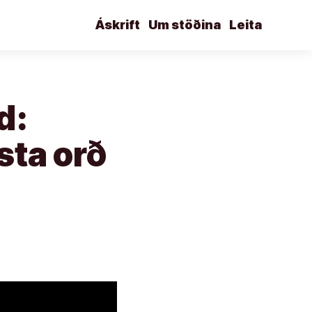
Áskrift
Um stöðina
Leita
d:
sta orð