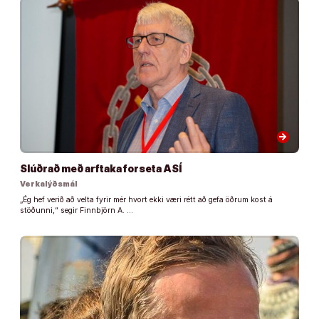
arrow_forward
Slúðrað með arftaka forseta ASÍ
Verkalýðsmál
„Ég hef verið að velta fyrir mér hvort ekki væri rétt að gefa öðrum kost á
stöðunni,“ segir Finnbjörn A. …