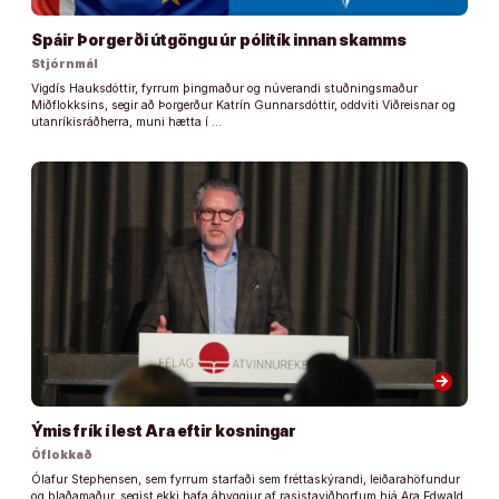
Spáir Þorgerði útgöngu úr pólitík innan skamms
Stjórnmál
Vigdís Hauksdóttir, fyrrum þingmaður og núverandi stuðningsmaður
Miðflokksins, segir að Þorgerður Katrín Gunnarsdóttir, oddviti Viðreisnar og
utanríkisráðherra, muni hætta í …
arrow_forward
Ýmis frík í lest Ara eftir kosningar
Óflokkað
Ólafur Stephensen, sem fyrrum starfaði sem fréttaskýrandi, leiðarahöfundur
og blaðamaður, segist ekki hafa áhyggjur af rasistaviðhorfum hjá Ara Edwald,