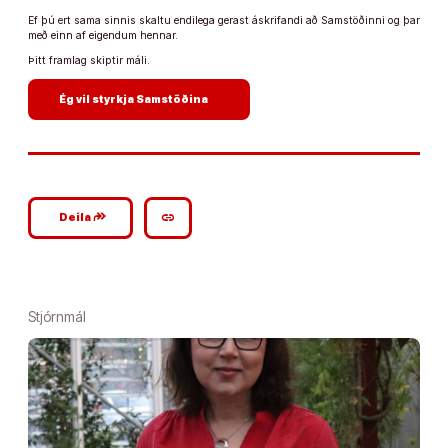
Ef þú ert sama sinnis skaltu endilega gerast áskrifandi að Samstöðinni og þar
með einn af eigendum hennar.
Þitt framlag skiptir máli.
arrow_forward
Ég vil styrkja Samstöðina
google_plus_reshare
link
Deila
Stjórnmál