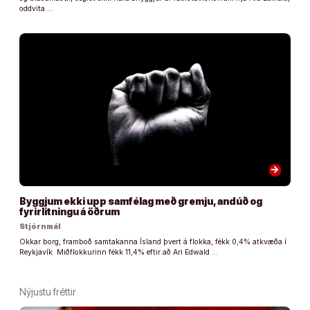
oddvita …
arrow_forward
Byggjum ekki upp samfélag með gremju, andúð og
fyrirlitningu á öðrum
Stjórnmál
Okkar borg, framboð samtakanna Ísland þvert á flokka, fékk 0,4% atkvæða í
Reykjavík. Miðflokkurinn fékk 11,4% eftir að Ari Edwald …
Nýjustu fréttir