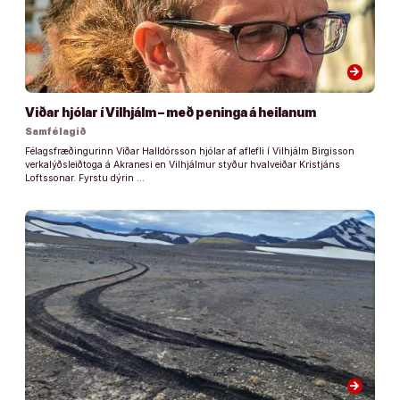
arrow_forward
Viðar hjólar í Vilhjálm – með peninga á heilanum
Samfélagið
Félagsfræðingurinn Viðar Halldórsson hjólar af aflefli í Vilhjálm Birgisson
verkalýðsleiðtoga á Akranesi en Vilhjálmur styður hvalveiðar Kristjáns
Loftssonar. Fyrstu dýrin …
arrow_forward