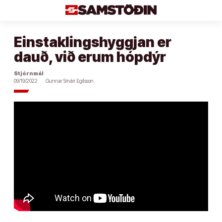
Áfram
að
efni
Einstaklingshyggjan er
dauð, við erum hópdýr
Stjórnmál
09/19/2022
Gunnar Smári Egilsson