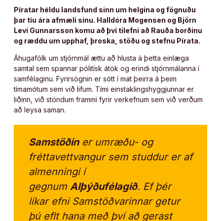
Píratar héldu landsfund sinn um helgina og fögnuðu
þar tíu ára afmæli sínu. Halldóra Mogensen og Björn
Leví Gunnarsson komu að því tilefni að Rauða borðinu
og ræddu um upphaf, þroska, stöðu og stefnu Pírata.
Áhugafólk um stjórnmál ættu að hlusta á þetta einlæga
samtal sem spannar pólitísk átök og erindi stjórnmálanna í
samfélaginu. Fyrirsögnin er sótt í mat þeirra á þeim
tímamótum sem við lifum. Tími einstaklingshyggjunnar er
liðinn, við stöndum frammi fyrir verkefnum sem við verðum
að leysa saman.
Samstöðin
er umræðu- og
fréttavettvangur sem studdur er af
almenningi í
gegnum
Alþýðufélagið
. Ef þér
líkar efni Samstöðvarinnar getur
þú eflt hana með því að gerast