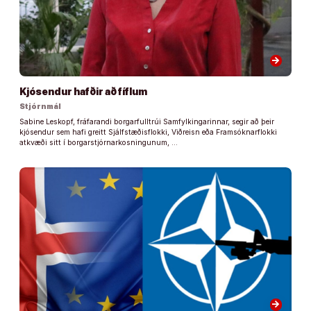
arrow_forward
Kjósendur hafðir að fíflum
Stjórnmál
Sabine Leskopf, fráfarandi borgarfulltrúi Samfylkingarinnar, segir að þeir
kjósendur sem hafi greitt Sjálfstæðisflokki, Viðreisn eða Framsóknarflokki
atkvæði sitt í borgarstjórnarkosningunum, …
arrow_forward