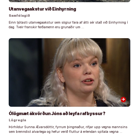
Utanvegaakstur við Einhyrning
Samfélagið
Einn ljótasti utanvegaakstur sem sögiur fara af átti sér stað við Einhyrning í
dag. Tveir franskir ferðamenn eru grunaðir um …
arrow_forward
Ólögmæt ákvörðun Jóns að leyfa rafbyssur?
Lögregla
Þórhildur Sunna Ævarsdóttir, fyrrum þingmaður, rifjar upp vegna mannsins
sem brenndist alvarlega og hefur verið fluttur á erlendan spítala vegna …