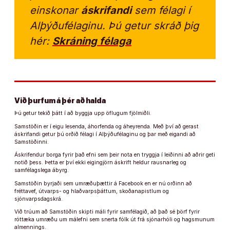
einskonar
áskrifandi
sem félagi í
Alþýðufélaginu. Þú getur skráð þig
hér:
Skráning félaga
Við þurfum á þér að halda
Þú getur tekið þátt í að byggja upp öflugum fjölmiðli.
Samstöðin er í eigu lesenda, áhorfenda og áheyrenda. Með því að gerast
áskrifandi getur þú orðið félagi í Alþýðufélaginu og þar með eigandi að
Samstöðinni.
Áskrifendur borga fyrir það efni sem þeir nota en tryggja í leiðinni að aðrir geti
notið þess. Þetta er því ekki eigingjörn áskrift heldur rausnarleg og
samfélagslega ábyrg.
Samstöðin byrjaði sem umræðuþættir á Facebook en er nú orðinn að
fréttavef, útvarps- og hlaðvarpsþáttum, skoðanapistlum og
sjónvarpsdagskrá.
Við trúum að Samstöðin skipti máli fyrir samfélagið, að það sé þörf fyrir
róttæka umræðu um málefni sem snerta fólk út frá sjónarhóli og hagsmunum
almennings.