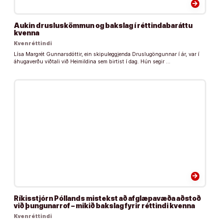
arrow_forward
Aukin drusluskömmun og bakslag í réttindabaráttu
kvenna
Kvenréttindi
Lísa Margrét Gunnarsdóttir, ein skipuleggjenda Druslugöngunnar í ár, var í
áhugaverðu viðtali við Heimildina sem birtist í dag. Hún segir …
arrow_forward
Ríkisstjórn Póllands mistekst að afglæpavæða aðstoð
við þungunarrof – mikið bakslag fyrir réttindi kvenna
Kvenréttindi