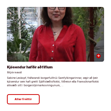
arrow_forward
Kjósendur hafðir að fíflum
Stjórnmál
Sabine Leskopf, fráfarandi borgarfulltrúi Samfylkingarinnar, segir að þeir
kjósendur sem hafi greitt Sjálfstæðisflokki, Viðreisn eða Framsóknarflokki
atkvæði sitt í borgarstjórnarkosningunum, …
Allar fréttir