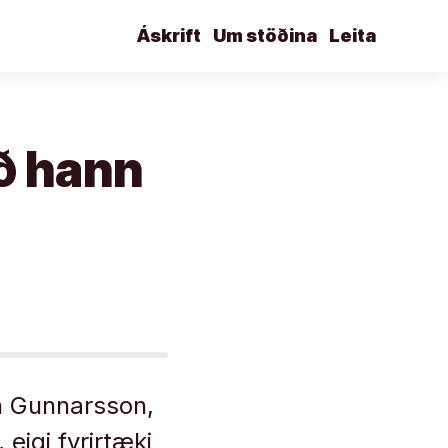
Áskrift
Um stöðina
Leita
að hann
n Gunnarsson,
eigi fyrirtæki