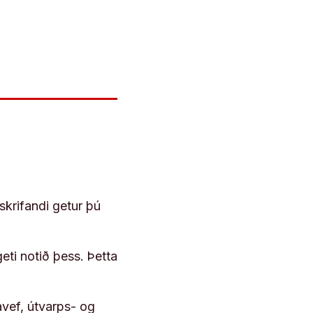
skrifandi getur þú
geti notið þess. Þetta
vef, útvarps- og