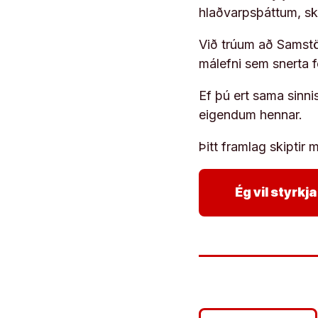
hlaðvarpsþáttum, s
Við trúum að Samstöð
málefni sem snerta 
Ef þú ert sama sinni
eigendum hennar.
Þitt framlag skiptir m
Ég vil styrk