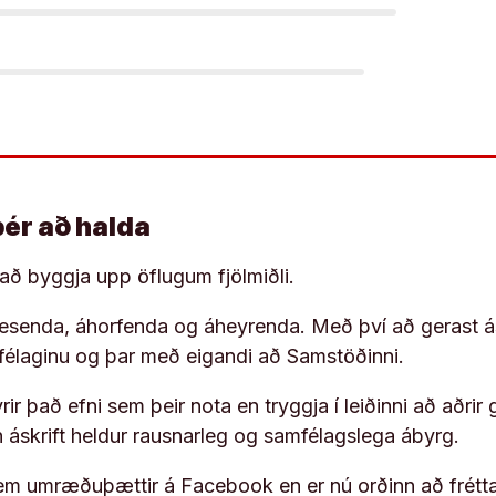
þér að halda
í að byggja upp öflugum fjölmiðli.
 lesenda, áhorfenda og áheyrenda. Með því að gerast á
ufélaginu og þar með eigandi að Samstöðinni.
ir það efni sem þeir nota en tryggja í leiðinni að aðrir 
rn áskrift heldur rausnarleg og samfélagslega ábyrg.
em umræðuþættir á Facebook en er nú orðinn að frétta