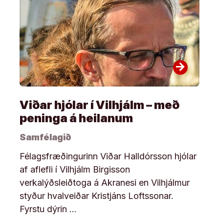
arrow_forward
Viðar hjólar í Vilhjálm – með
peninga á heilanum
Samfélagið
Félagsfræðingurinn Viðar Halldórsson hjólar
af aflefli í Vilhjálm Birgisson
verkalýðsleiðtoga á Akranesi en Vilhjálmur
styður hvalveiðar Kristjáns Loftssonar.
Fyrstu dýrin …