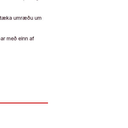
 róttæka umræðu um
þar með einn af