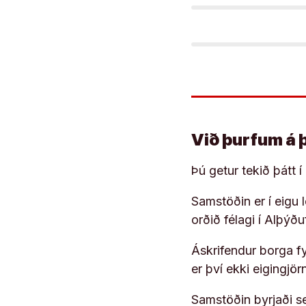
Við þurfum á 
Þú getur tekið þátt 
Samstöðin er í eigu
orðið félagi í Alþýð
Áskrifendur borga fyr
er því ekki eigingjö
Samstöðin byrjaði s