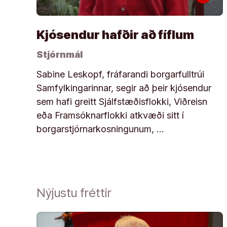
Kjósendur hafðir að fíflum
Stjórnmál
Sabine Leskopf, fráfarandi borgarfulltrúi
Samfylkingarinnar, segir að þeir kjósendur
sem hafi greitt Sjálfstæðisflokki, Viðreisn
eða Framsóknarflokki atkvæði sitt í
borgarstjórnarkosningunum, …
Nýjustu fréttir