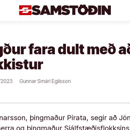
ður fara dult með 
íkkistur
/2023
Gunnar Smári Egilsson
narsson, þingmaður Pírata, segir að Jó
ra og þingmaður Sjálfstæðisflokksins, 