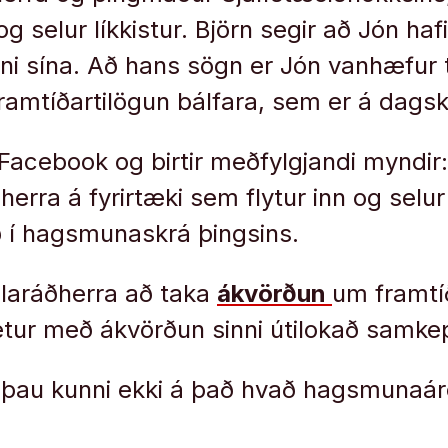
og selur líkkistur. Björn segir að Jón haf
 sína. Að hans sögn er Jón vanhæfur t
ramtíðartilögun bálfara, sem er á dags
á Facebook og birtir meðfylgjandi myndir:
rra á fyrirtæki sem flytur inn og selur 
ð í hagsmunaskrá þingsins.
aráðherra að taka
ákvörðun
um framtí
etur með ákvörðun sinni útilokað samkep
 þau kunni ekki á það hvað hagsmunaár