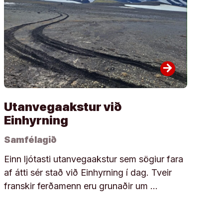
arrow_forward
Utanvegaakstur við
Einhyrning
Samfélagið
Einn ljótasti utanvegaakstur sem sögiur fara
af átti sér stað við Einhyrning í dag. Tveir
franskir ferðamenn eru grunaðir um …