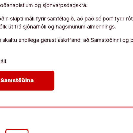
koðanapistlum og sjónvarpsdagskrá.
in skipti máli fyrir samfélagið, að það sé þörf fyrir
fólk út frá sjónarhóli og hagsmunum almennings.
s skaltu endilega gerast áskrifandi að Samstöðinni og 
áli.
arrow_forward
ja Samstöðina