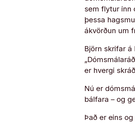
sem flytur inn 
þessa hagsmuni
ákvörðun um f
Björn skrifar 
„Dómsmálaráðhe
er hvergi skrá
Nú er dómsmál
bálfara – og g
Það er eins og