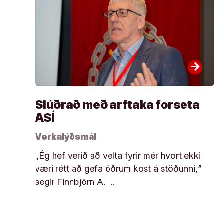
arrow_forward
Slúðrað með arftaka forseta
ASÍ
Verkalýðsmál
„Ég hef verið að velta fyrir mér hvort ekki
væri rétt að gefa öðrum kost á stöðunni,“
segir Finnbjörn A. …