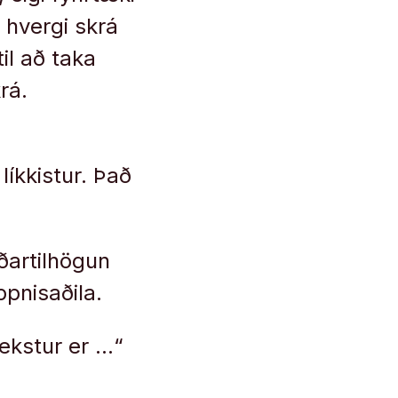
i hvergi skrá
il að taka
krá.
líkkistur. Það
ðartilhögun
pnisaðila.
ekstur er …“