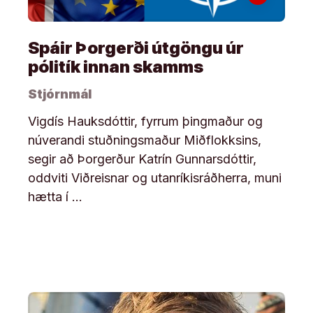
Spáir Þorgerði útgöngu úr
pólitík innan skamms
Stjórnmál
Vigdís Hauksdóttir, fyrrum þingmaður og
núverandi stuðningsmaður Miðflokksins,
segir að Þorgerður Katrín Gunnarsdóttir,
oddviti Viðreisnar og utanríkisráðherra, muni
hætta í …