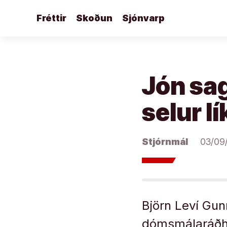
Áfram
Fréttir
Skoðun
Sjónvarp
að
efni
Jón sag
selur l
Stjórnmál
03/09
Björn Leví Gun
dómsmálaráðher