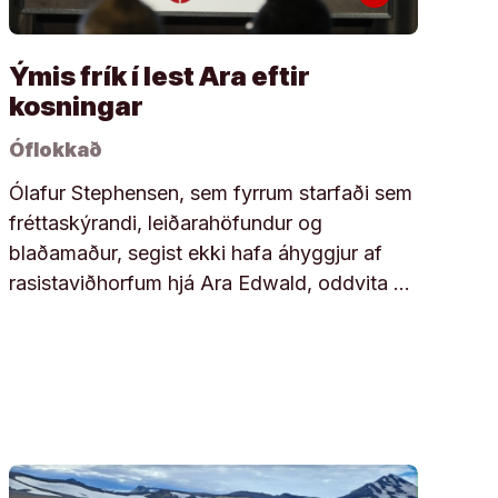
Ýmis frík í lest Ara eftir
kosningar
Óflokkað
Ólafur Stephensen, sem fyrrum starfaði sem
fréttaskýrandi, leiðarahöfundur og
blaðamaður, segist ekki hafa áhyggjur af
rasistaviðhorfum hjá Ara Edwald, oddvita …