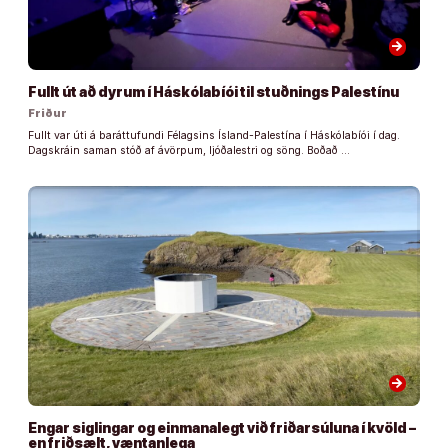
arrow_forward
Fullt út að dyrum í Háskólabíói til stuðnings Palestínu
Friður
Fullt var úti á baráttufundi Félagsins Ísland-Palestína í Háskólabíói í dag.
Dagskráin saman stóð af ávörpum, ljóðalestri og söng. Boðað …
arrow_forward
Engar siglingar og einmanalegt við friðarsúluna í kvöld –
en friðsælt, væntanlega