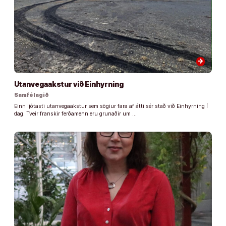
arrow_forward
Utanvegaakstur við Einhyrning
Samfélagið
Einn ljótasti utanvegaakstur sem sögiur fara af átti sér stað við Einhyrning í
dag. Tveir franskir ferðamenn eru grunaðir um …