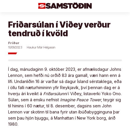
Áfram
að
efni
Friðarsúlan í Viðey verður
tendruð í kvöld
Friður
10/09/2023
Haukur Már Helgason
Í dag, mánudaginn 9. október 2023, er afmælisdagur Johns
Lennon, sem hefði nú orðið 83 ára gamall, væri hann enn á
lífi. Undanliðin 16 ár varðar sá dagur Ísland sérstaklega, eða
í öllu falli næturhimininn yfir Reykjavík, því þennan dag er á
hverju ári kveikt á
Friðarsúlunni
í Viðey, listaverki Yoko Ono.
Súlan, sem á ensku nefnist
Imagine Peace Tower
, teygir sig
til himins í 60 nætur, til 8. desember, dagsins sem John
Lennon var skotinn til bana fyrir utan íbúðabygginguna þar
sem þau hjón bjuggu, á Manhattan í New York borg, árið
1980.