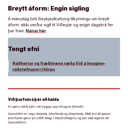
Breytt áform: Engin sigling
Á mánudag birti Reykjavíkurborg tilkynningu um breytt
áform: ekki verður siglt til Viðeyjar og engin dagskrá fer
þar fram.
Nánar hér
.
Tengt efni
Ráðherrar og fræðimenn ræða frið á Imagine-
ráðstefnunni í Hörpu
Við þurfum á þér að halda
Þú getur tekið þátt í að byggja upp öflugum fjölmiðli.
Samstöðin er í eigu lesenda, áhorfenda og áheyrenda. Með því að gerast
áskrifandi getur þú orðið félagi í Alþýðufélaginu og þar með eigandi að
Samstöðinni.