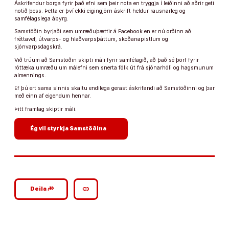
Áskrifendur borga fyrir það efni sem þeir nota en tryggja í leiðinni að aðrir geti
notið þess. Þetta er því ekki eigingjörn áskrift heldur rausnarleg og
samfélagslega ábyrg.
Samstöðin byrjaði sem umræðuþættir á Facebook en er nú orðinn að
fréttavef, útvarps- og hlaðvarpsþáttum, skoðanapistlum og
sjónvarpsdagskrá.
Við trúum að Samstöðin skipti máli fyrir samfélagið, að það sé þörf fyrir
róttæka umræðu um málefni sem snerta fólk út frá sjónarhóli og hagsmunum
almennings.
Ef þú ert sama sinnis skaltu endilega gerast áskrifandi að Samstöðinni og þar
með einn af eigendum hennar.
Þitt framlag skiptir máli.
arrow_forward
Ég vil styrkja Samstöðina
google_plus_reshare
link
Deila