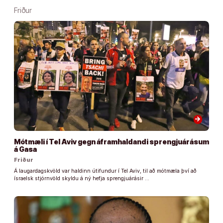
Friður
arrow_forward
Mótmæli í Tel Aviv gegn áframhaldandi sprengjuárásum
á Gasa
Friður
Á laugardagskvöld var haldinn útifundur í Tel Aviv, til að mótmæla því að
ísraelsk stjórnvöld skyldu á ný hefja sprengjuárásir …