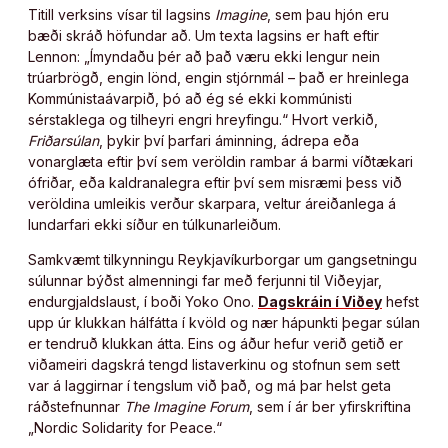
Titill verksins vísar til lagsins
Imagine
, sem þau hjón eru
bæði skráð höfundar að. Um texta lagsins er haft eftir
Lennon: „Ímyndaðu þér að það væru ekki lengur nein
trúarbrögð, engin lönd, engin stjórnmál – það er hreinlega
Kommúnistaávarpið, þó að ég sé ekki kommúnisti
sérstaklega og tilheyri engri hreyfingu.“ Hvort verkið,
Friðarsúlan
, þykir því þarfari áminning, ádrepa eða
vonarglæta eftir því sem veröldin rambar á barmi víðtækari
ófriðar, eða kaldranalegra eftir því sem misræmi þess við
veröldina umleikis verður skarpara, veltur áreiðanlega á
lundarfari ekki síður en túlkunarleiðum.
Samkvæmt tilkynningu Reykjavíkurborgar um gangsetningu
súlunnar býðst almenningi far með ferjunni til Viðeyjar,
endurgjaldslaust, í boði Yoko Ono.
Dagskráin í Viðey
hefst
upp úr klukkan hálfátta í kvöld og nær hápunkti þegar súlan
er tendruð klukkan átta. Eins og áður hefur verið getið er
viðameiri dagskrá tengd listaverkinu og stofnun sem sett
var á laggirnar í tengslum við það, og má þar helst geta
ráðstefnunnar
The Imagine Forum
, sem í ár ber yfirskriftina
„Nordic Solidarity for Peace.“