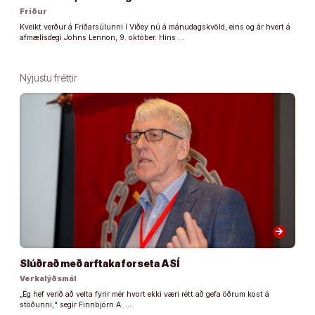
Friður
Kveikt verður á Friðarsúlunni í Viðey nú á mánudagskvöld, eins og ár hvert á
afmælisdegi Johns Lennon, 9. október. Hins …
Nýjustu fréttir
arrow_forward
Slúðrað með arftaka forseta ASÍ
Verkalýðsmál
„Ég hef verið að velta fyrir mér hvort ekki væri rétt að gefa öðrum kost á
stöðunni,“ segir Finnbjörn A. …