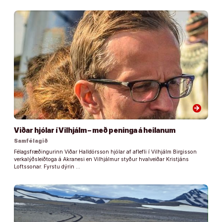
arrow_forward
Viðar hjólar í Vilhjálm – með peninga á heilanum
Samfélagið
Félagsfræðingurinn Viðar Halldórsson hjólar af aflefli í Vilhjálm Birgisson
verkalýðsleiðtoga á Akranesi en Vilhjálmur styður hvalveiðar Kristjáns
Loftssonar. Fyrstu dýrin …