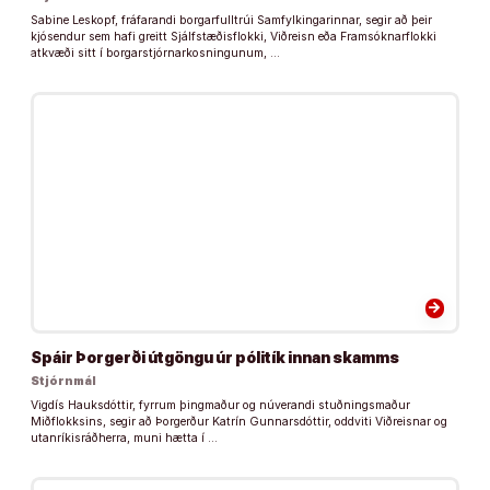
Sabine Leskopf, fráfarandi borgarfulltrúi Samfylkingarinnar, segir að þeir
kjósendur sem hafi greitt Sjálfstæðisflokki, Viðreisn eða Framsóknarflokki
atkvæði sitt í borgarstjórnarkosningunum, …
arrow_forward
Spáir Þorgerði útgöngu úr pólitík innan skamms
Stjórnmál
Vigdís Hauksdóttir, fyrrum þingmaður og núverandi stuðningsmaður
Miðflokksins, segir að Þorgerður Katrín Gunnarsdóttir, oddviti Viðreisnar og
utanríkisráðherra, muni hætta í …