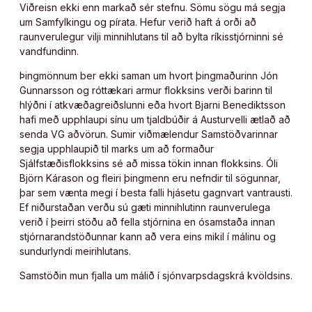
Viðreisn ekki enn markað sér stefnu. Sömu sögu má segja
um Samfylkingu og pírata. Hefur verið haft á orði að
raunverulegur vilji minnihlutans til að bylta ríkisstjórninni sé
vandfundinn.
Þingmönnum ber ekki saman um hvort þingmaðurinn Jón
Gunnarsson og róttækari armur flokksins verði barinn til
hlýðni í atkvæðagreiðslunni eða hvort Bjarni Benediktsson
hafi með upphlaupi sínu um tjaldbúðir á Austurvelli ætlað að
senda VG aðvörun. Sumir viðmælendur Samstöðvarinnar
segja upphlaupið til marks um að formaður
Sjálfstæðisflokksins sé að missa tökin innan flokksins. Óli
Björn Kárason og fleiri þingmenn eru nefndir til sögunnar,
þar sem vænta megi í besta falli hjásetu gagnvart vantrausti.
Ef niðurstaðan verðu sú gæti minnihlutinn raunverulega
verið í þeirri stöðu að fella stjórnina en ósamstaða innan
stjórnarandstöðunnar kann að vera eins mikil í málinu og
sundurlyndi meirihlutans.
Samstöðin mun fjalla um málið í sjónvarpsdagskrá kvöldsins.