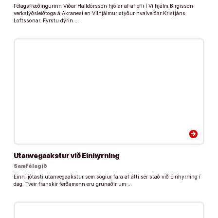
Félagsfræðingurinn Viðar Halldórsson hjólar af aflefli í Vilhjálm Birgisson
verkalýðsleiðtoga á Akranesi en Vilhjálmur styður hvalveiðar Kristjáns
Loftssonar. Fyrstu dýrin …
arrow_forward
Utanvegaakstur við Einhyrning
Samfélagið
Einn ljótasti utanvegaakstur sem sögiur fara af átti sér stað við Einhyrning í
dag. Tveir franskir ferðamenn eru grunaðir um …