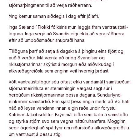
stjórnarþingmenn til að verja ráðherrann.
Þing kemur saman síðdegis í dag eftir jólafrí.
Inga Sæland í Flokk­i fólks­ins mun leggja fram van­traust­stil­
löguna. Inga segir að Svandís eigi ekki að vera ráðherra
eftir að umboðsmaður snupraði hana.
Tillöguna þarf að setja á dagskrá á þinginu eins fljótt og
auðið verður. Má vænta að örlög Svandísar og
ríkisstjórnarinnar skýrist á morgun eða miðvikudag í
atkvæðagreiðslu sem enginn veit hvernig þróast.
Þótt vantrausttillögur séu oftast ekki vandamál í samstæðum
stjórnarmeirihluta er stemmningin vægast sagt súr í
herbúðum ríkisstjórnarinnar þessa dagana. Sundurlyndi
einkennir samstarfið. Enn sjást þess engin merki að VG hafi
náð að leysa vandann innan eigin raða undir forystu
Katrínar Jakobsdóttur. Brýn mál bíða sem kalla á samstöðu
og styrka stjórn svo sem vegna náttúruhamfara. Mogginn
segir óger­legt að spá fyrir um niðurstöðu atkvæðagreiðslu
um vantraust á þessu stigi.