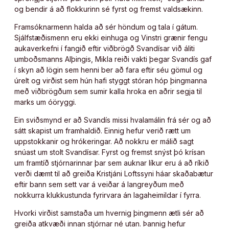
og bendir á að flokkurinn sé fyrst og fremst valdsækinn.
Framsóknarmenn halda að sér höndum og tala í gátum.
Sjálfstæðismenn eru ekki einhuga og Vinstri grænir fengu
aukaverkefni í fangið eftir viðbrögð Svandísar við áliti
umboðsmanns Alþingis, Mikla reiði vakti þegar Svandís gaf
í skyn að lögin sem henni ber að fara eftir séu gömul og
úrelt og virðist sem hún hafi styggt stóran hóp þingmanna
með viðbrögðum sem sumir kalla hroka en aðrir segja til
marks um óöryggi.
Ein sviðsmynd er að Svandís missi hvalamálin frá sér og að
sátt skapist um framhaldið. Einnig hefur verið rætt um
uppstokkanir og hrókeringar. Að nokkru er málið sagt
snúast um stolt Svandísar. Fyrst og fremst snýst þó krísan
um framtíð stjórnarinnar þar sem auknar líkur eru á að ríkið
verði dæmt til að greiða Kristjáni Loftssyni háar skaðabætur
eftir bann sem sett var á veiðar á langreyðum með
nokkurra klukkustunda fyrirvara án lagaheimildar í fyrra.
Hvorki virðist samstaða um hvernig þingmenn ætli sér að
greiða atkvæði innan stjórnar né utan. Þannig hefur