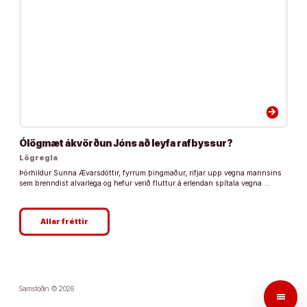
arrow_forward
Ólögmæt ákvörðun Jóns að leyfa rafbyssur?
Lögregla
Þórhildur Sunna Ævarsdóttir, fyrrum þingmaður, rifjar upp vegna mannsins
sem brenndist alvarlega og hefur verið fluttur á erlendan spítala vegna …
Allar fréttir
Samstöðin © 2026
menu