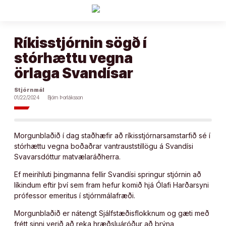
Áfram
að
efni
Ríkisstjórnin sögð í
stórhættu vegna
örlaga Svandísar
Stjórnmál
01/22/2024
Björn Þorláksson
Morgunblaðið í dag staðhæfir að rík­is­stjórn­ar­sam­starfið sé í
stór­hættu vegna boðaðrar van­traust­stil­lögu á Svandísi
Svavars­dótt­ur mat­vælaráðherra.
Ef meirihluti þingmanna fellir Svandísi springur stjórnin að
líkindum eftir því sem fram hefur komið hjá Ólafi Harðarsyni
prófessor emeritus í stjórnmálafræði.
Morgunblaðið er nátengt Sjálfstæðisflokknum og gæti með
frétt sinni verið að reka hræðsluáróður að brýna