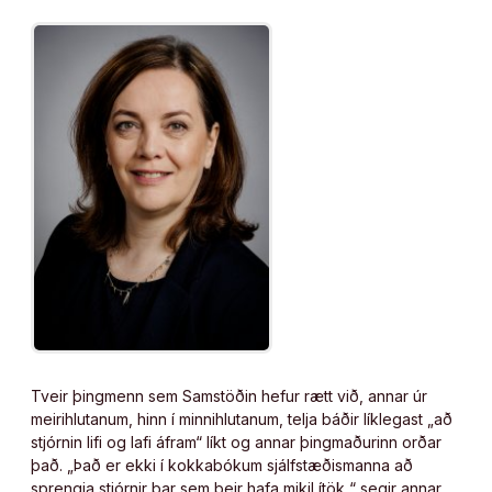
Tveir þingmenn sem Samstöðin hefur rætt við, annar úr
meirihlutanum, hinn í minnihlutanum, telja báðir líklegast „að
stjórnin lifi og lafi áfram“ líkt og annar þingmaðurinn orðar
það. „Það er ekki í kokkabókum sjálfstæðismanna að
sprengja stjórnir þar sem þeir hafa mikil ítök,“ segir annar