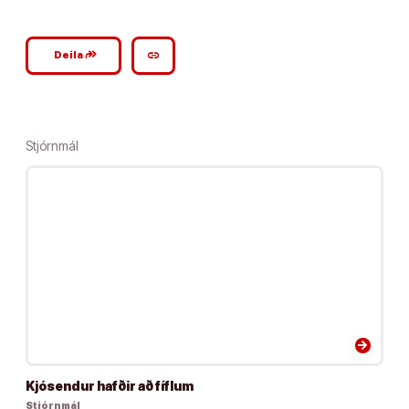
google_plus_reshare
link
Deila
Stjórnmál
arrow_forward
Kjósendur hafðir að fíflum
Stjórnmál