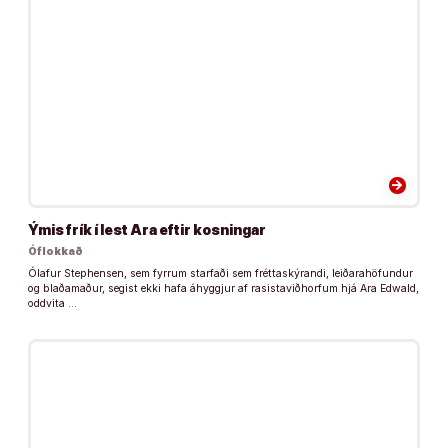
arrow_forward
Ýmis frík í lest Ara eftir kosningar
Óflokkað
Ólafur Stephensen, sem fyrrum starfaði sem fréttaskýrandi, leiðarahöfundur
og blaðamaður, segist ekki hafa áhyggjur af rasistaviðhorfum hjá Ara Edwald,
oddvita …