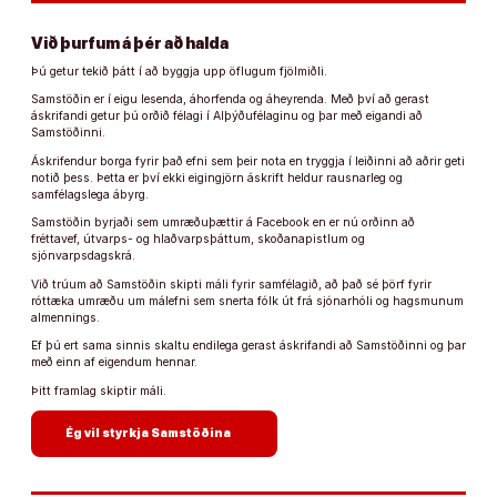
Við þurfum á þér að halda
Þú getur tekið þátt í að byggja upp öflugum fjölmiðli.
Samstöðin er í eigu lesenda, áhorfenda og áheyrenda. Með því að gerast
áskrifandi getur þú orðið félagi í Alþýðufélaginu og þar með eigandi að
Samstöðinni.
Áskrifendur borga fyrir það efni sem þeir nota en tryggja í leiðinni að aðrir geti
notið þess. Þetta er því ekki eigingjörn áskrift heldur rausnarleg og
samfélagslega ábyrg.
Samstöðin byrjaði sem umræðuþættir á Facebook en er nú orðinn að
fréttavef, útvarps- og hlaðvarpsþáttum, skoðanapistlum og
sjónvarpsdagskrá.
Við trúum að Samstöðin skipti máli fyrir samfélagið, að það sé þörf fyrir
róttæka umræðu um málefni sem snerta fólk út frá sjónarhóli og hagsmunum
almennings.
Ef þú ert sama sinnis skaltu endilega gerast áskrifandi að Samstöðinni og þar
með einn af eigendum hennar.
Þitt framlag skiptir máli.
arrow_forward
Ég vil styrkja Samstöðina