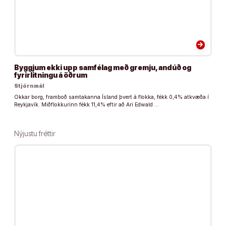
arrow_forward
Byggjum ekki upp samfélag með gremju, andúð og
fyrirlitningu á öðrum
Stjórnmál
Okkar borg, framboð samtakanna Ísland þvert á flokka, fékk 0,4% atkvæða í
Reykjavík. Miðflokkurinn fékk 11,4% eftir að Ari Edwald …
Nýjustu fréttir