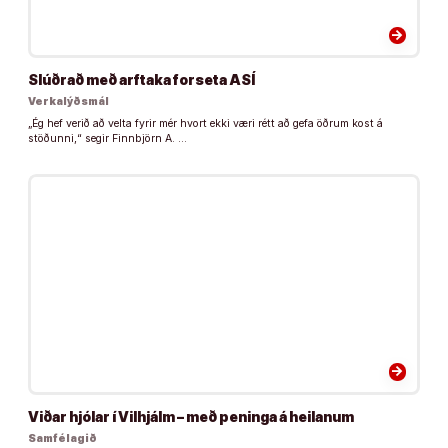
arrow_forward
Slúðrað með arftaka forseta ASÍ
Verkalýðsmál
„Ég hef verið að velta fyrir mér hvort ekki væri rétt að gefa öðrum kost á
stöðunni,“ segir Finnbjörn A. …
arrow_forward
Viðar hjólar í Vilhjálm – með peninga á heilanum
Samfélagið