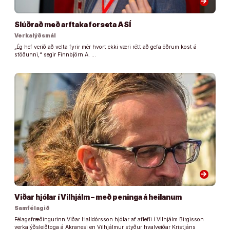
arrow_forward
Slúðrað með arftaka forseta ASÍ
Verkalýðsmál
„Ég hef verið að velta fyrir mér hvort ekki væri rétt að gefa öðrum kost á
stöðunni,“ segir Finnbjörn A. …
arrow_forward
Viðar hjólar í Vilhjálm – með peninga á heilanum
Samfélagið
Félagsfræðingurinn Viðar Halldórsson hjólar af aflefli í Vilhjálm Birgisson
verkalýðsleiðtoga á Akranesi en Vilhjálmur styður hvalveiðar Kristjáns