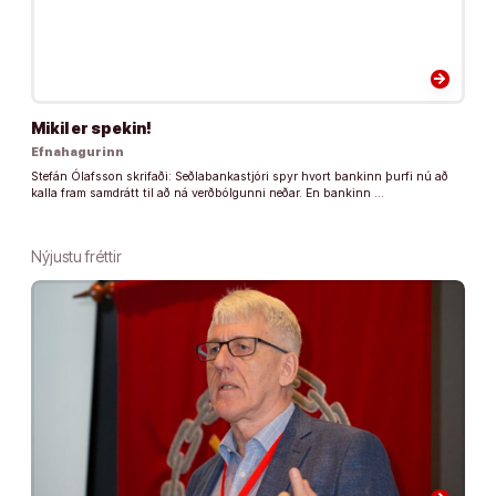
arrow_forward
Mikil er spekin!
Efnahagurinn
Stefán Ólafsson skrifaði: Seðlabankastjóri spyr hvort bankinn þurfi nú að
kalla fram samdrátt til að ná verðbólgunni neðar. En bankinn …
Nýjustu fréttir