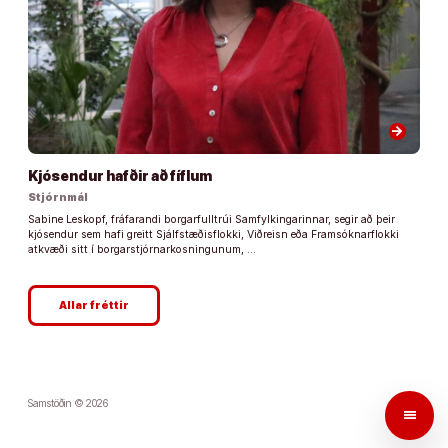
arrow_forward
Kjósendur hafðir að fíflum
Stjórnmál
Sabine Leskopf, fráfarandi borgarfulltrúi Samfylkingarinnar, segir að þeir
kjósendur sem hafi greitt Sjálfstæðisflokki, Viðreisn eða Framsóknarflokki
atkvæði sitt í borgarstjórnarkosningunum, …
Allar fréttir
Samstöðin © 2026
menu