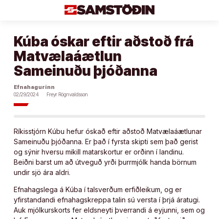
Áfram
að
efni
Kúba óskar eftir aðstoð frá
Matvælaáætlun
Sameinuðu þjóðanna
Efnahagurinn
02/29/2024
Freyr Rögnvaldsson
Ríkisstjórn Kúbu hefur óskað eftir aðstoð Matvælaáætlunar
Sameinuðu þjóðanna. Er það í fyrsta skipti sem það gerist
og sýnir hversu mikill matarskortur er orðinn í landinu.
Beiðni barst um að útveguð yrði þurrmjólk handa börnum
undir sjö ára aldri.
Efnahagslega á Kúba í talsverðum erfiðleikum, og er
yfirstandandi efnahagskreppa talin sú versta í þrjá áratugi.
Auk mjólkurskorts fer eldsneyti þverrandi á eyjunni, sem og