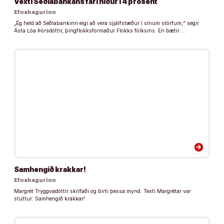
Vexti Seðlabankans fari niður í 4 prósent
Efnahagurinn
„Ég held að Seðlabankinn eigi að vera sjjálfstæður í sínum störfum,“ segir
Ásta Lóa Þórsdóttir, þingflokksformaður Flokks fólksins. En bætir …
arrow_forward
Samhengið krakkar!
Efnahagurinn
Margrét Tryggvadóttir skrifaði og birti þessa mynd. Texti Margrétar var
stuttur: Samhengið krakkar!