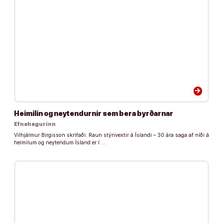
arrow_forward
Heimilin og neytendurnir sem bera byrðarnar
Efnahagurinn
Vilhjálmur Birgisson skrifaði: Raun stýrivextir á Íslandi – 30 ára saga af níði á
heimilum og neytendum Ísland er í …