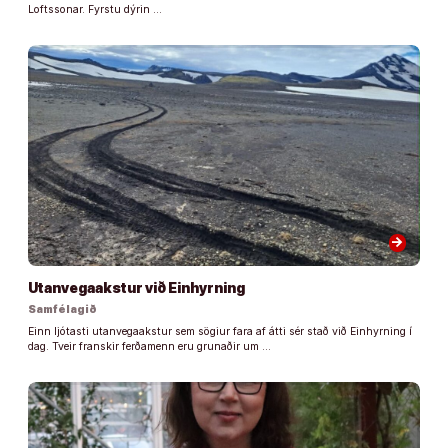
Loftssonar. Fyrstu dýrin …
arrow_forward
Utanvegaakstur við Einhyrning
Samfélagið
Einn ljótasti utanvegaakstur sem sögiur fara af átti sér stað við Einhyrning í
dag. Tveir franskir ferðamenn eru grunaðir um …