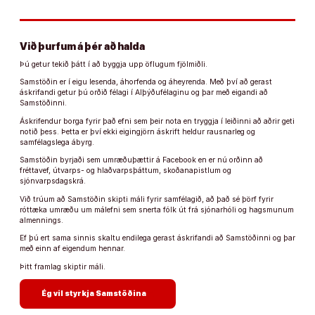
Við þurfum á þér að halda
Þú getur tekið þátt í að byggja upp öflugum fjölmiðli.
Samstöðin er í eigu lesenda, áhorfenda og áheyrenda. Með því að gerast
áskrifandi getur þú orðið félagi í Alþýðufélaginu og þar með eigandi að
Samstöðinni.
Áskrifendur borga fyrir það efni sem þeir nota en tryggja í leiðinni að aðrir geti
notið þess. Þetta er því ekki eigingjörn áskrift heldur rausnarleg og
samfélagslega ábyrg.
Samstöðin byrjaði sem umræðuþættir á Facebook en er nú orðinn að
fréttavef, útvarps- og hlaðvarpsþáttum, skoðanapistlum og
sjónvarpsdagskrá.
Við trúum að Samstöðin skipti máli fyrir samfélagið, að það sé þörf fyrir
róttæka umræðu um málefni sem snerta fólk út frá sjónarhóli og hagsmunum
almennings.
Ef þú ert sama sinnis skaltu endilega gerast áskrifandi að Samstöðinni og þar
með einn af eigendum hennar.
Þitt framlag skiptir máli.
arrow_forward
Ég vil styrkja Samstöðina