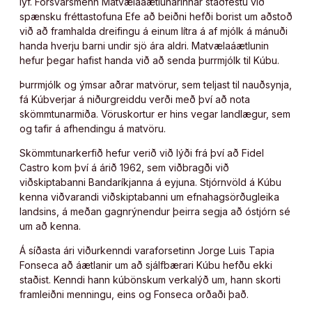
lyf. Forsvarsmenn Matvælaáætlunarinnar staðfestu við
spænsku fréttastofuna Efe að beiðni hefði borist um aðstoð
við að framhalda dreifingu á einum lítra á af mjólk á mánuði
handa hverju barni undir sjö ára aldri. Matvælaáætlunin
hefur þegar hafist handa við að senda þurrmjólk til Kúbu.
Þurrmjólk og ýmsar aðrar matvörur, sem teljast til nauðsynja,
fá Kúbverjar á niðurgreiddu verði með því að nota
skömmtunarmiða. Vöruskortur er hins vegar landlægur, sem
og tafir á afhendingu á matvöru.
Skömmtunarkerfið hefur verið við lýði frá því að Fidel
Castro kom því á árið 1962, sem viðbragði við
viðskiptabanni Bandaríkjanna á eyjuna. Stjórnvöld á Kúbu
kenna viðvarandi viðskiptabanni um efnahagsörðugleika
landsins, á meðan gagnrýnendur þeirra segja að óstjórn sé
um að kenna.
Á síðasta ári viðurkenndi varaforsetinn Jorge Luis Tapia
Fonseca að áætlanir um að sjálfbærari Kúbu hefðu ekki
staðist. Kenndi hann kúbönskum verkalýð um, hann skorti
framleiðni menningu, eins og Fonseca orðaði það.