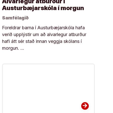
Alvarlegur atburður í
Austurbæjarskóla í morgun
Samfélagið
Foreldrar barna í Austurbæjarskóla hafa
verið upplýstir um að alvarlegur atburður
hafi átt sér stað innan veggja skólans í
morgun. …
arrow_forward