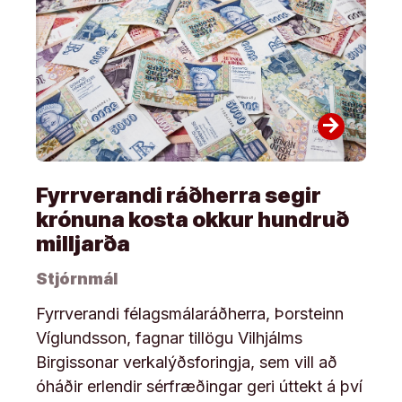
arrow_forward
Fyrrverandi ráðherra segir
krónuna kosta okkur hundruð
milljarða
Stjórnmál
Fyrrverandi félagsmálaráðherra, Þorsteinn
Víglundsson, fagnar tillögu Vilhjálms
Birgissonar verkalýðsforingja, sem vill að
óháðir erlendir sérfræðingar geri úttekt á því