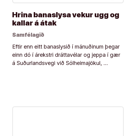
Hrina banaslysa vekur ugg og
kallar á átak
Samfélagið
Eftir enn eitt banaslysið í mánuðinum þegar
einn dó í árekstri dráttavélar og jeppa í gær
á Suðurlandsvegi við Sólheimajökul, …