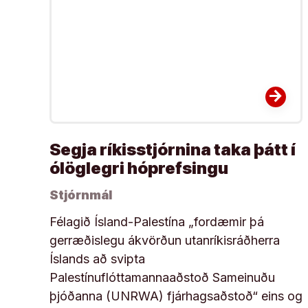
arrow_forward
Segja ríkisstjórnina taka þátt í
ólöglegri hóprefsingu
Stjórnmál
Félagið Ísland-Palestína „fordæmir þá
gerræðislegu ákvörðun utanríkisráðherra
Íslands að svipta
Palestínuflóttamannaaðstoð Sameinuðu
þjóðanna (UNRWA) fjárhagsaðstoð“ eins og