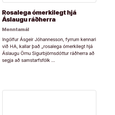
Rosalega ómerkilegt hjá
Áslaugu ráðherra
Menntamál
Ingólfur Ásgeir Jóhannesson, fyrrum kennari
við HA, kallar það „rosalega ómerkilegt hjá
Áslaugu Örnu Sigurbjörnsdóttur ráðherra að
segja að samstarfsfólk …