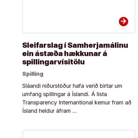
arrow_forward
Sleifarslag í Samherjamálinu
ein ástæða hækkunar á
spillingarvísitölu
Spilling
Sláandi niðurstöður hafa verið birtar um
umfang spillingar á Íslandi. Á lista
Transparency Internantional kemur fram að
Ís­land held­ur áfram …