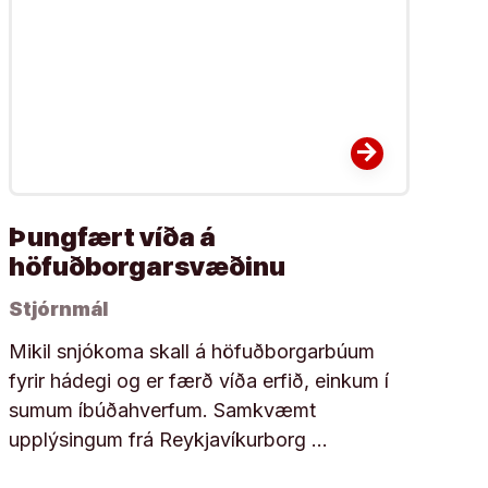
arrow_forward
Þungfært víða á
höfuðborgarsvæðinu
Stjórnmál
Mikil snjókoma skall á höfuðborgarbúum
fyrir hádegi og er færð víða erfið, einkum í
sumum íbúðahverfum. Samkvæmt
upplýsingum frá Reykjavíkurborg …