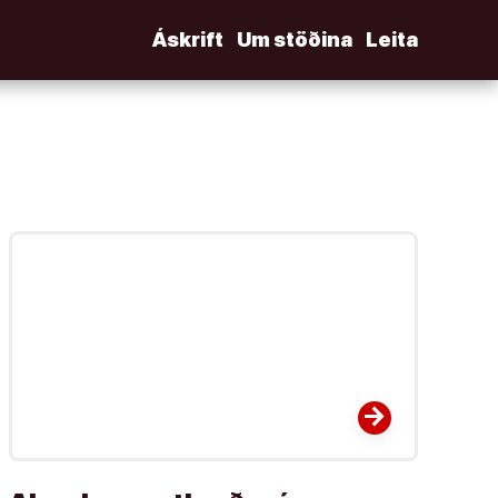
Áskrift
Um stöðina
Leita
arrow_forward