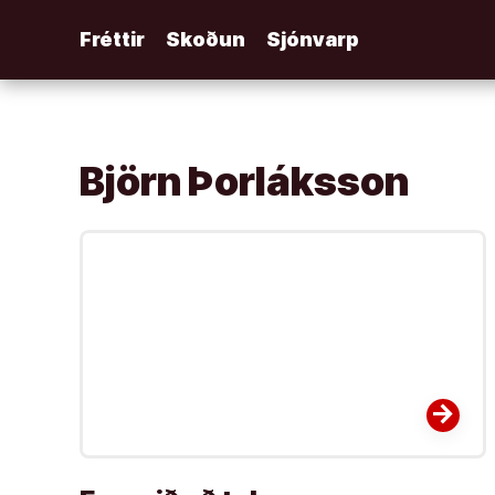
Áfram
Fréttir
Skoðun
Sjónvarp
að
efni
Björn Þorláksson
arrow_forward