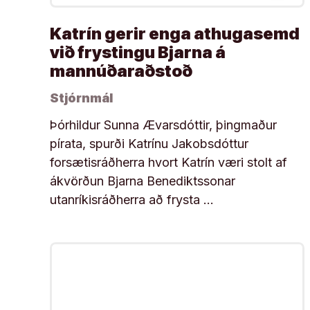
Katrín gerir enga athugasemd
við frystingu Bjarna á
mannúðaraðstoð
Stjórnmál
Þórhildur Sunna Ævarsdóttir, þingmaður
pírata, spurði Katrínu Jakobsdóttur
forsætisráðherra hvort Katrín væri stolt af
ákvörðun Bjarna Benediktssonar
utanríkisráðherra að frysta …