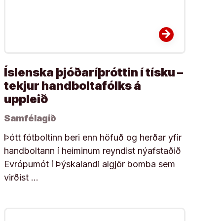
arrow_forward
Íslenska þjóðaríþróttin í tísku –
tekjur handboltafólks á
uppleið
Samfélagið
Þótt fótboltinn beri enn höfuð og herðar yfir
handboltann í heiminum reyndist nýafstaðið
Evrópumót í Þýskalandi algjör bomba sem
virðist …