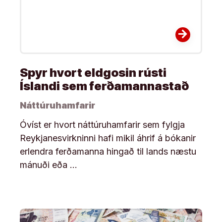
arrow_forward
Spyr hvort eldgosin rústi
Íslandi sem ferðamannastað
Náttúruhamfarir
Óvíst er hvort náttúruhamfarir sem fylgja
Reykjanesvirkninni hafi mikil áhrif á bókanir
erlendra ferðamanna hingað til lands næstu
mánuði eða …