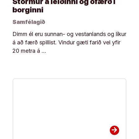
Stormur á leiðinni og ófærð í
borginni
Samfélagið
Dimm él eru sunnan- og vestanlands og líkur
á að færð spillist. Vindur gæti farið vel yfir
20 metra á …
arrow_forward