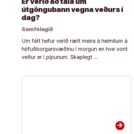
Er verið að tala um
útgöngubann vegna veðurs í
dag?
Samfélagið
Um fátt hefur verið rætt meira á heimilum á
höfuðborgarsvæðinu í morgun en hve vont
veður er í pípunum. Skaplegt …
arrow_forward