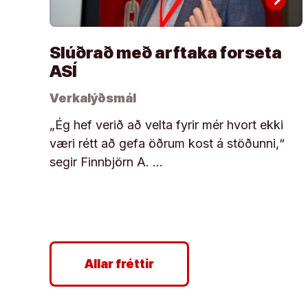
Slúðrað með arftaka forseta
ASÍ
Verkalýðsmál
„Ég hef verið að velta fyrir mér hvort ekki
væri rétt að gefa öðrum kost á stöðunni,“
segir Finnbjörn A. …
Allar fréttir