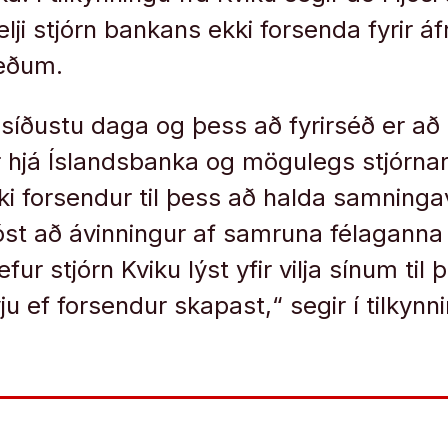
elji stjórn bankans ekki forsenda fyrir 
æðum.
a síðustu daga og þess að fyrirséð er að 
 hjá Íslandsbanka og mögulegs stjórnark
kki forsendur til þess að halda samnin
jóst að ávinningur af samruna félaganna
fur stjórn Kviku lýst yfir vilja sínum til 
u ef forsendur skapast,“ segir í tilkynn