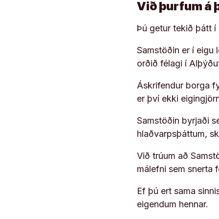
Við þurfum á 
Þú getur tekið þátt 
Samstöðin er í eigu
orðið félagi í Alþýð
Áskrifendur borga fyr
er því ekki eigingjö
Samstöðin byrjaði s
hlaðvarpsþáttum, s
Við trúum að Samstöð
málefni sem snerta 
Ef þú ert sama sinni
eigendum hennar.