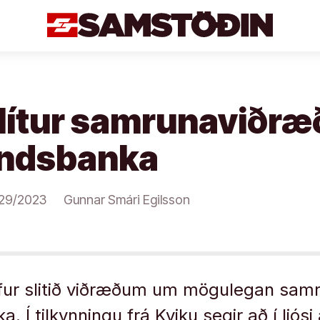
slítur samrunaviðr
landsbanka
29/2023
Gunnar Smári Egilsson
efur slitið viðræðum um mögulegan sam
a. Í tilkynningu frá Kviku segir að í ljós