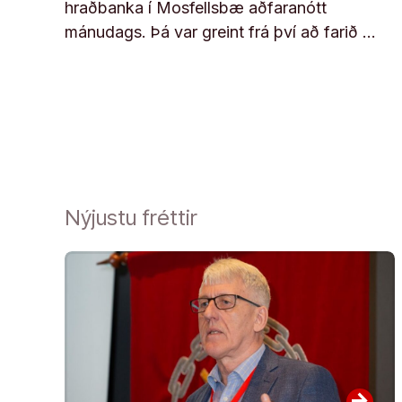
hraðbanka í Mosfellsbæ aðfaranótt
mánudags. Þá var greint frá því að farið …
Nýjustu fréttir
arrow_forward