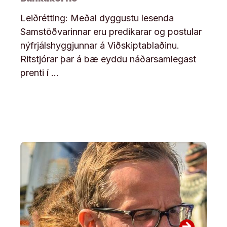
Leiðrétting: Meðal dyggustu lesenda
Samstöðvarinnar eru predikarar og postular
nýfrjálshyggjunnar á Viðskiptablaðinu.
Ritstjórar þar á bæ eyddu náðarsamlegast
prenti í …
arrow_forward