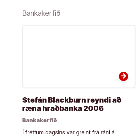
Bankakerfið
arrow_forward
Stefán Blackburn reyndi að
ræna hraðbanka 2006
Bankakerfið
Í fréttum dagsins var greint frá ráni á