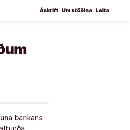
Áskrift
Um stöðina
Leita
æðum
runa bankans
i atburða