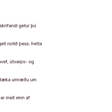
skrifandi getur þú
geti notið þess. Þetta
vef, útvarps- og
 róttæka umræðu um
þar með einn af