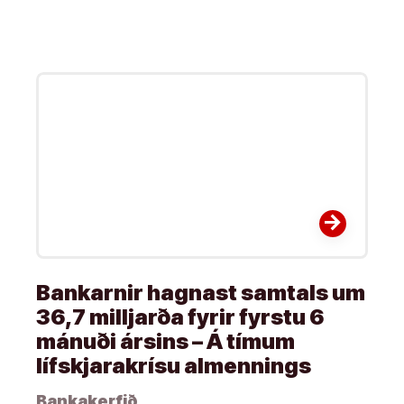
arrow_forward
Bankarnir hagnast samtals um
36,7 milljarða fyrir fyrstu 6
mánuði ársins – Á tímum
lífskjarakrísu almennings
Bankakerfið