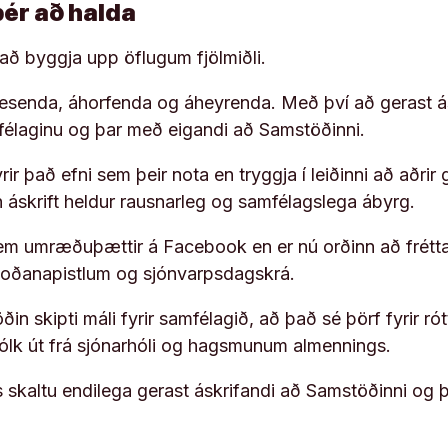
þér að halda
í að byggja upp öflugum fjölmiðli.
 lesenda, áhorfenda og áheyrenda. Með því að gerast á
ufélaginu og þar með eigandi að Samstöðinni.
ir það efni sem þeir nota en tryggja í leiðinni að aðrir 
rn áskrift heldur rausnarleg og samfélagslega ábyrg.
em umræðuþættir á Facebook en er nú orðinn að frétta
koðanapistlum og sjónvarpsdagskrá.
in skipti máli fyrir samfélagið, að það sé þörf fyrir
fólk út frá sjónarhóli og hagsmunum almennings.
s skaltu endilega gerast áskrifandi að Samstöðinni og 