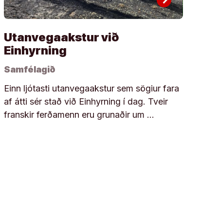
Utanvegaakstur við
Einhyrning
Samfélagið
Einn ljótasti utanvegaakstur sem sögiur fara
af átti sér stað við Einhyrning í dag. Tveir
franskir ferðamenn eru grunaðir um …