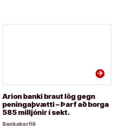
arrow_forward
Arion banki braut lög gegn
peningaþvætti – Þarf að borga
585 milljónir í sekt.
Bankakerfið