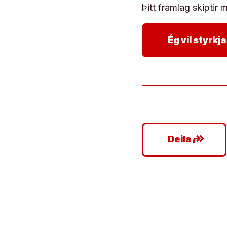
Þitt framlag skiptir m
Ég vil styrk
google_plus_reshare
Deila