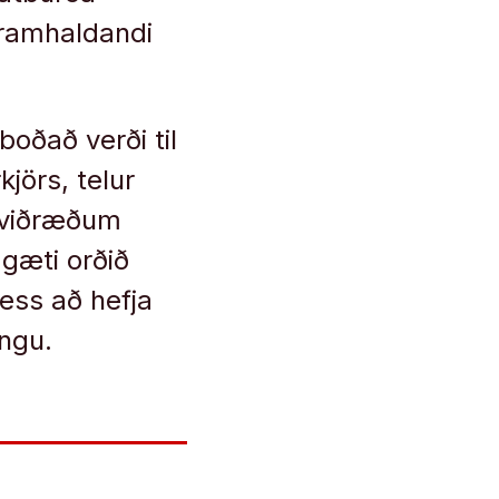
áframhaldandi
boðað verði til
jörs, telur
gaviðræðum
 gæti orðið
þess að hefja
ingu.