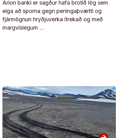
Arion banki er sagður hafa brotið lög sem
eiga að sporna gegn peningaþvætti og
fjármögnun hryðjuverka ítrekað og með
margvíslegum …
arrow_forward