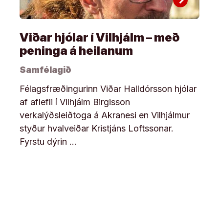
Viðar hjólar í Vilhjálm – með
peninga á heilanum
Samfélagið
Félagsfræðingurinn Viðar Halldórsson hjólar
af aflefli í Vilhjálm Birgisson
verkalýðsleiðtoga á Akranesi en Vilhjálmur
styður hvalveiðar Kristjáns Loftssonar.
Fyrstu dýrin …