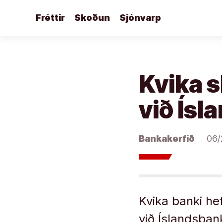
Áfram
Fréttir
Skoðun
Sjónvarp
að
efni
Kvika 
við Ís
Bankakerfið
06/
Kvika banki h
við Íslandsbank