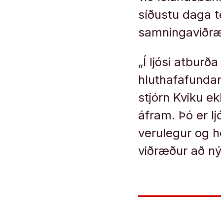
síðustu daga t
samningaviðr
„Í ljósi atburð
hluthafafundar
stjórn Kviku e
áfram. Þó er l
verulegur og he
viðræður að nýj